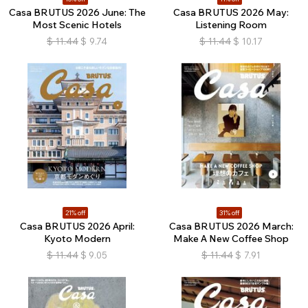
Casa BRUTUS 2026 June: The
Casa BRUTUS 2026 May:
Most Scenic Hotels
Listening Room
$
11.44
$
9.74
$
11.44
$
10.17
21% off
31% off
Casa BRUTUS 2026 April:
Casa BRUTUS 2026 March:
Kyoto Modern
Make A New Coffee Shop
$
11.44
$
9.05
$
11.44
$
7.91