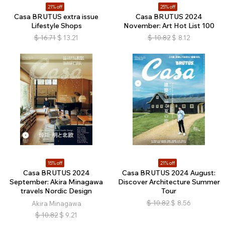
21% off
25% off
Casa BRUTUS extra issue
Casa BRUTUS 2024
Lifestyle Shops
November: Art Hot List 100
$
16.71
$
13.21
$
10.82
$
8.12
15% off
21% off
Casa BRUTUS 2024
Casa BRUTUS 2024 August:
September: Akira Minagawa
Discover Architecture Summer
travels Nordic Design
Tour
$
10.82
$
8.56
Akira Minagawa
$
10.82
$
9.21