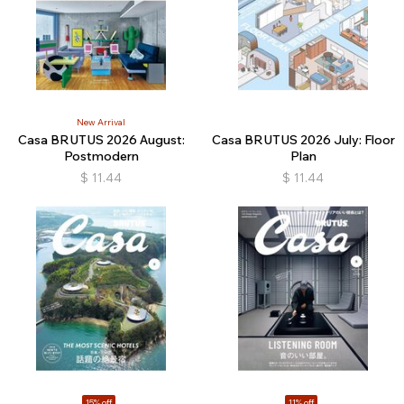
New Arrival
Casa BRUTUS 2026 August:
Casa BRUTUS 2026 July: Floor
Postmodern
Plan
$
11.44
$
11.44
15% off
11% off