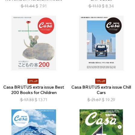
$
11.44
$
7.91
$
11.13
$
8.34
21% off
11% off
Casa BRUTUS extra issue Best
Casa BRUTUS extra issue Chill
200 Books for Children
Cars
$
17.33
$
13.71
$
21.67
$
19.29