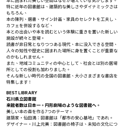
本に囲まれた美しい空間はなぜか増えている気がします。
特に近年の図書館は、建築的な美しさやダイナミックさは
もちろん、
本の陳列、選書、サイン計画、家具のセレクトを工夫し、
カフェを併設するなど、
本との出会いや本を読むという体験に重きを置いた新しい
施設が続々と登場。
読書が非日常となりつつある現代、本に没入できる空間、
人々の知性や歴史に囲まれた場所に身を置くことが重要な
のかもしれません。
また、地域コミュニティの中心として、社会とは別の居場
所としての役割も加わりました。
そんな新しい時代の全国の図書館、大小さまざまな書店を
特集します！
BEST LIBRARY
石川県立図書館
来館者数は日本一。円形劇場のような図書館へ。
美しい本の森を作る7つのテーマ。
建築家・仙田満：図書館は「都市の安心基地」であれ。
デザイナー・川上元美：図書館の椅子は、未知の文化につ