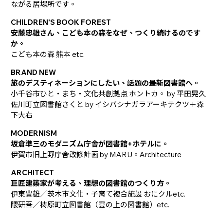
ながる居場所です。
CHILDREN'S BOOK FOREST
安藤忠雄さん、こども本の森をなぜ、つくり続けるのです
か。
こども本の森 熊本 etc.
BRAND NEW
旅のデスティネーションにしたい、話題の最新図書館へ。
小千谷市ひと・まち・文化共創拠点 ホントカ。 by 平田晃久
佐川町立図書館さくと by イシバシナガラアーキテクツ＋森
下大右
MODERNISM
坂倉準三のモダニズム庁舎が図書館+ホテルに。
伊賀市旧上野庁舎改修計画 by MARU。Architecture
ARCHITECT
巨匠建築家が考える、理想の図書館のつくり方。
伊東豊雄／茨木市文化・子育て複合施設 おにクルetc.
隈研吾／梼原町立図書館（雲の上の図書館）etc.