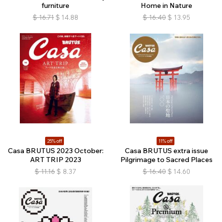
furniture
Home in Nature
$
16.71
$
14.88
$
16.40
$
13.95
25% off
11% off
Casa BRUTUS 2023 October:
Casa BRUTUS extra issue
ART TRIP 2023
Pilgrimage to Sacred Places
$
11.16
$
8.37
$
16.40
$
14.60