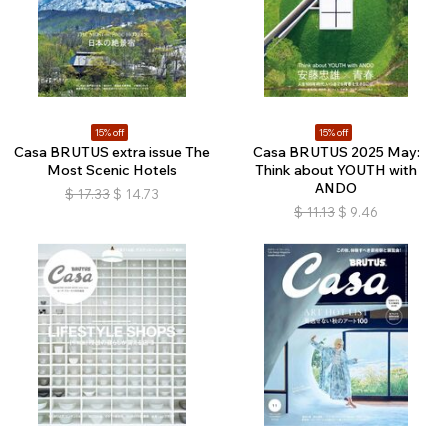
15% off
15% off
Casa BRUTUS extra issue The
Casa BRUTUS 2025 May:
Most Scenic Hotels
Think about YOUTH with
ANDO
$
17.33
$
14.73
$
11.13
$
9.46