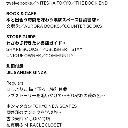
twelvebooks／NITESHA TOKYO／THE BOOK END
BOOK & CAFE
本と出会う時間を味わう喫茶スペース併設書店。
文喫 栄／AURORA BOOKS／COUNTER BOOKS
STORE GUIDE
わざわざ行きたい書店ガイド。
SHARE BOOKS／PUBLISHER／STAY
UNIQUE OWNER／COMMUNITY
別冊付録
JIL SANDER GINZA
Regulars
ほしよりこ 描き下ろし特別連載
ラブストーリーを追いかけて～それぞれの愛の色～
ホンマタカシ TOKYO NEW SCAPES
櫻井翔のケンチクを学ぶ旅。
古今東西 かしゆか商店
祐真朋樹 MIRACLE CLOSET