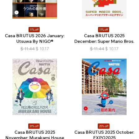
11% off
11% off
Casa BRUTUS 2026 January:
Casa BRUTUS 2025
Utsuwa By NIGO®
December: Super Mario Bros.
$
11.44
$
10.17
$
11.44
$
10.17
31% off
25% off
Casa BRUTUS 2025
Casa BRUTUS 2025 October:
November: Murakami House
EXPO2025