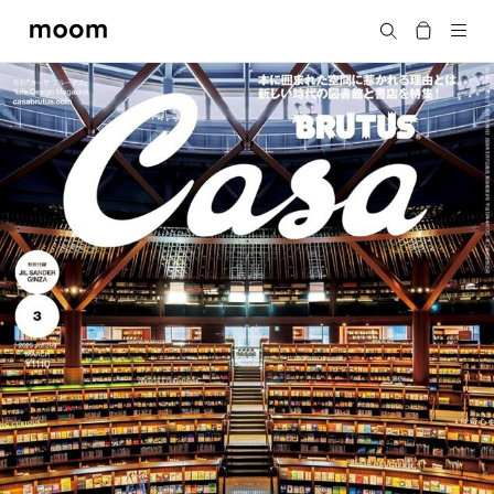
moom
Search
bookshop