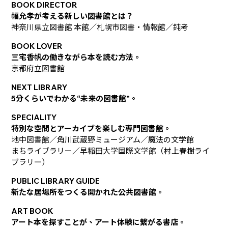
BOOK DIRECTOR
幅允孝が考える新しい図書館とは？
神奈川県立図書館 本館／札幌市図書・情報館／鈍考
BOOK LOVER
三宅香帆の働きながら本を読む方法。
京都府立図書館
NEXT LIBRARY
5分くらいでわかる“未来の図書館”。
SPECIALITY
特別な空間とアーカイブを楽しむ専門図書館。
地中図書館／角川武蔵野ミュージアム／魔法の文学館
まちライブラリー／早稲田大学国際文学館（村上春樹ライ
ブラリー）
PUBLIC LIBRARY GUIDE
新たな居場所をつくる開かれた公共図書館。
ART BOOK
アート本を探すことが、アート体験に繋がる書店。