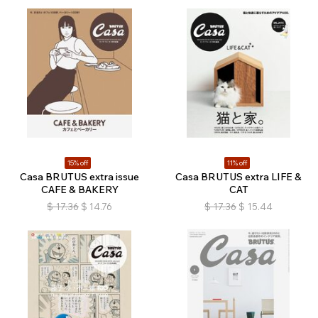
15% off
11% off
Casa BRUTUS extra issue
Casa BRUTUS extra LIFE &
CAFE & BAKERY
CAT
$
17.36
$
14.76
$
17.36
$
15.44