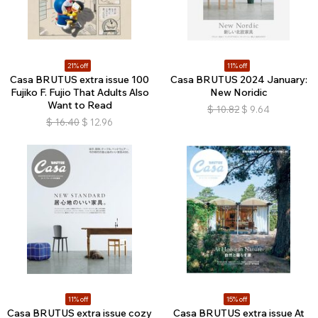
21% off
11% off
Casa BRUTUS extra issue 100
Casa BRUTUS 2024 January:
Fujiko F. Fujio That Adults Also
New Noridic
Want to Read
$
10.82
$
9.64
$
16.40
$
12.96
11% off
15% off
Casa BRUTUS extra issue cozy
Casa BRUTUS extra issue At