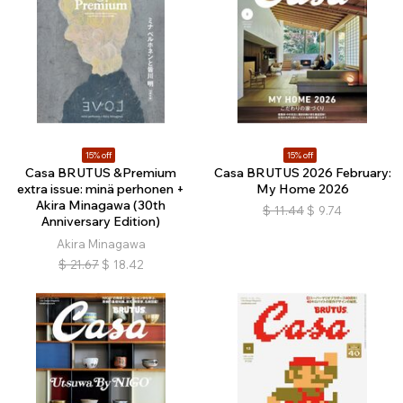
15% off
15% off
Casa BRUTUS &Premium
Casa BRUTUS 2026 February:
extra issue: minä perhonen +
My Home 2026
Akira Minagawa (30th
$
11.44
$
9.74
Anniversary Edition)
Akira Minagawa
$
21.67
$
18.42