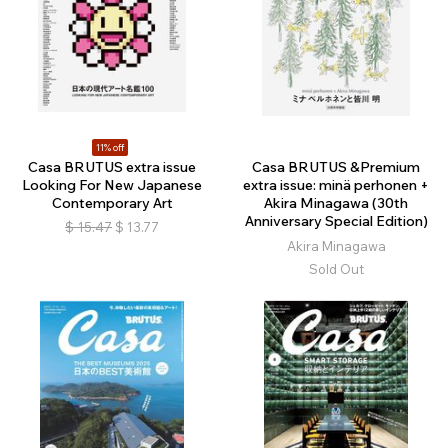
11% off
Casa BRUTUS extra issue
Casa BRUTUS &Premium
Looking For New Japanese
extra issue: minä perhonen +
Contemporary Art
Akira Minagawa (30th
Anniversary Special Edition)
$
15.47
$
13.77
Akira Minagawa
Sold Out