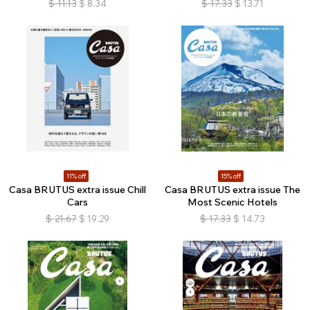
$
11.13
$
8.34
$
17.33
$
13.71
11% off
15% off
Casa BRUTUS extra issue Chill
Casa BRUTUS extra issue The
Cars
Most Scenic Hotels
$
21.67
$
19.29
$
17.33
$
14.73