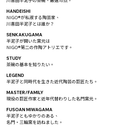
川喜田半泥子の茶碗、厳選16点。
HANDEISHI
NIGO®が私淑する陶芸家、
川喜田半泥子とは誰か？
SENKAKUGAMA
半泥子が開いた窯元は
NIGO®第二の作陶アトリエです。
STUDY
茶碗の基本を知りたい。
LEGEND
半泥子と同時代を生きた近代陶芸の巨匠たち。
MASTER/FAMILY
現役の巨匠作家と近年代替わりした名門窯元。
FUSOAN MIWAGAMA
半泥子ともゆかりのある、
名門・三輪窯を訪ねました。