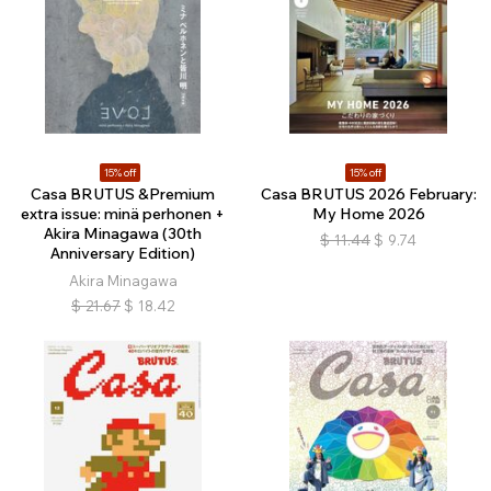
15% off
15% off
Casa BRUTUS &Premium
Casa BRUTUS 2026 February:
extra issue: minä perhonen +
My Home 2026
Akira Minagawa (30th
$
11.44
$
9.74
Anniversary Edition)
Akira Minagawa
$
21.67
$
18.42