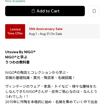
Now Available
Add to Cart
10th Anniversary Sale
Limited
Time Offer
Aug 1 – Aug 31 On Sale
Utsuwa By NIGO®
NIGO®と学ぶ
うつわの教科書
NIGO®の陶芸とコレクションから学ぶ、
茶碗の基礎知識、窯元、陶芸家、名碗図鑑！
ヴィンテージのウェア、家具、トイなど、様々な趣味をた
しなんできたNIGO®さんが、近年ご執心なのは、なんとう
つわでした！?
2015年に作陶を本格的に始め、名碗を集めていく中で出会