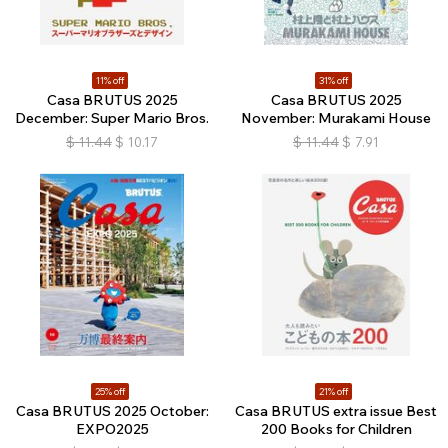
11% off
31% off
Casa BRUTUS 2025
Casa BRUTUS 2025
December: Super Mario Bros.
November: Murakami House
$
11.44
$
10.17
$
11.44
$
7.91
25% off
21% off
Casa BRUTUS 2025 October:
Casa BRUTUS extra issue Best
EXPO2025
200 Books for Children