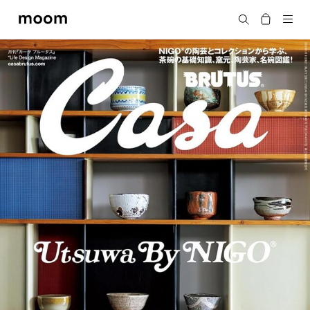
moom
Search
bookshop