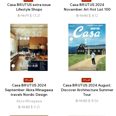
Casa BRUTUS extra issue
Casa BRUTUS 2024
Lifestyle Shops
November: Art Hot List 100
$
16.71
$
13.21
$
10.82
$
8.12
15% off
21% off
Casa BRUTUS 2024
Casa BRUTUS 2024 August:
September: Akira Minagawa
Discover Architecture Summer
travels Nordic Design
Tour
$
10.82
$
8.56
Akira Minagawa
$
10.82
$
9.21