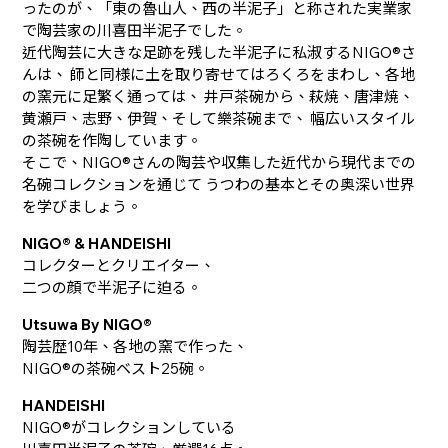
ったのが、「東の魯山人、西の半泥子」と称された実業家
で陶芸家の川喜田半泥子でした。
近代陶芸に大きな足跡を残した半泥子に私淑するNIGO®さ
んは、 師と同様に土を取り寄せてはろくろをまわし、各地
の窯元に足繁く通っては、 井戸茶碗から、萩焼、唐津焼、
黄瀬戸、志野、伊賀、そして樂茶碗まで、 幅広いスタイル
の茶碗を作陶しています。
そこで、NIGO®さんの陶芸や収集した近代から現代までの
名碗コレクションを通じて うつわの基本とその奥深い世界
を学びましょう。
NIGO® & HANDEISHI
コレクターとクリエイター、
二つの顔で半泥子に迫る。
Utsuwa By NIGO®
陶芸歴10年、各地の窯で作った、
NIGO®の茶碗ベスト25碗。
HANDEISHI
NIGO®がコレクションしている