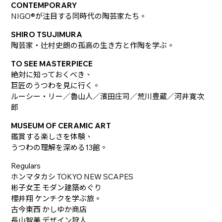
CONTEMPORARY
NIGO®が注目する同時代の陶芸家たち。
SHIRO TSUJIMURA
陶芸家・辻村史朗の孤高の生き方と作陶を学ぶ。
TO SEE MASTERPIECE
絶対に知っておくべき、
巨匠のうつわを見に行く。
ルーシー・リー／魯山人／濱田庄司／荒川豊蔵／河井寛次
郎
MUSEUM OF CERAMIC ART
鑑賞する楽しさを体験、
うつわの理解を深める13館。
Regulars
ホンマタカシ TOKYO NEW SCAPES
彬子女王 モダン建築めぐり
櫻井翔 ケンチクを学ぶ旅。
古今東西 かしゆか商店
長山智美 デザイン狩人