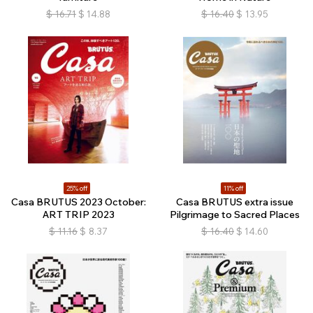
$
16.71
$
14.88
$
16.40
$
13.95
25% off
11% off
Casa BRUTUS 2023 October:
Casa BRUTUS extra issue
ART TRIP 2023
Pilgrimage to Sacred Places
$
11.16
$
8.37
$
16.40
$
14.60