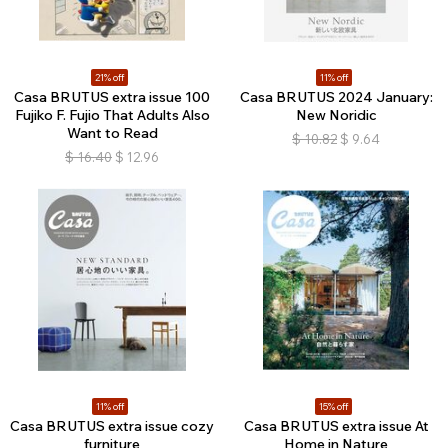
21% off
11% off
Casa BRUTUS extra issue 100
Casa BRUTUS 2024 January:
Fujiko F. Fujio That Adults Also
New Noridic
Want to Read
$
10.82
$
9.64
$
16.40
$
12.96
11% off
15% off
Casa BRUTUS extra issue cozy
Casa BRUTUS extra issue At
furniture
Home in Nature