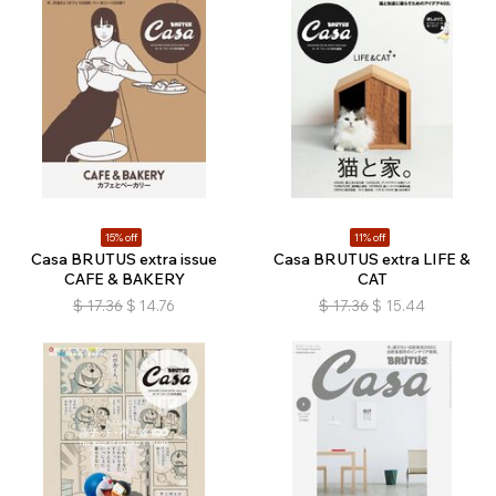
15% off
11% off
Casa BRUTUS extra issue
Casa BRUTUS extra LIFE &
CAFE & BAKERY
CAT
$
17.36
$
14.76
$
17.36
$
15.44