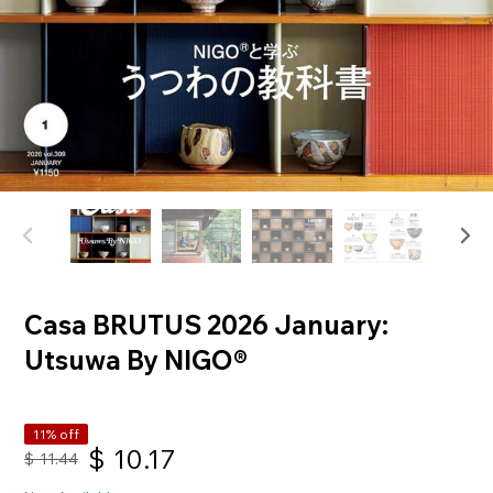
Casa BRUTUS 2026 January:
Utsuwa By NIGO®
11% off
$
10.17
$
11.44