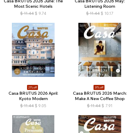
Casa BRUTUS 2026 June: The
Casa BRUTUS 2026 May:
Most Scenic Hotels
Listening Room
$
11.44
$
9.74
$
11.44
$
10.17
21% off
31% off
Casa BRUTUS 2026 April:
Casa BRUTUS 2026 March:
Kyoto Modern
Make A New Coffee Shop
$
11.44
$
9.05
$
11.44
$
7.91