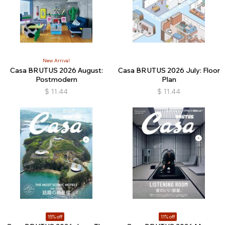
New Arrival
Casa BRUTUS 2026 August:
Casa BRUTUS 2026 July: Floor
Postmodern
Plan
$
11.44
$
11.44
15% off
11% off