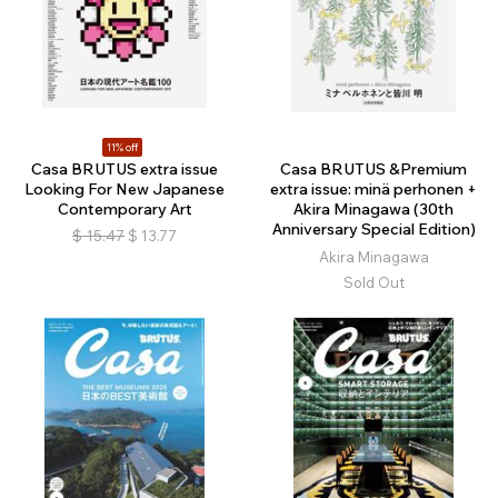
11% off
Casa BRUTUS extra issue
Casa BRUTUS &Premium
Looking For New Japanese
extra issue: minä perhonen +
Contemporary Art
Akira Minagawa (30th
Anniversary Special Edition)
$
15.47
$
13.77
Akira Minagawa
Sold Out