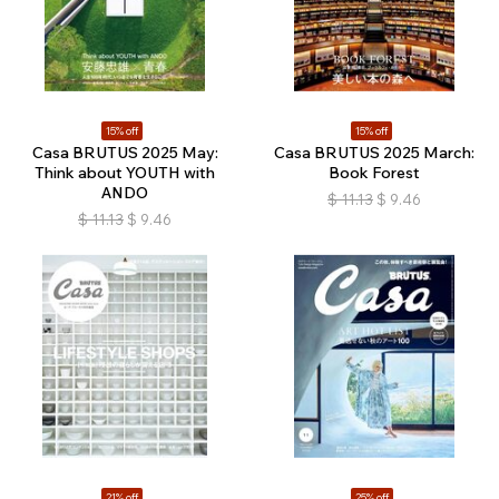
15% off
15% off
Casa BRUTUS 2025 May:
Casa BRUTUS 2025 March:
Think about YOUTH with
Book Forest
ANDO
$
11.13
$
9.46
$
11.13
$
9.46
21% off
25% off