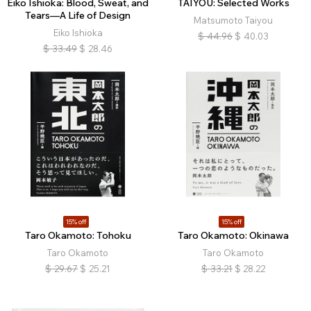
Eiko Ishioka: Blood, Sweat, and
TAIYOU: Selected Works
Tears—A Life of Design
Matsumoto Taiyou
Eiko Ishioka
$
44.96
$
40.03
$
33.49
$
28.46
15% off
15% off
Taro Okamoto: Tohoku
Taro Okamoto: Okinawa
Taro Okamoto
Taro Okamoto
$
29.67
$
25.21
$
33.21
$
28.22