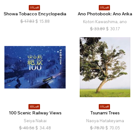
11% off
11% off
Showa Tobacco Encyclopedia
Ano Photobook: Ano Arika
$
17.83
$
15.88
Kotori Kawashima, ano
$
33.89
$
30.17
15% off
11% off
100 Scenic Railway Views
Tsunami Trees
Seiya Nakai
Naoya Hatakeyama
$
40.56
$
34.48
$
78.70
$
70.05