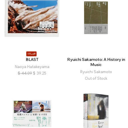
11% off
BLAST
Ryuichi Sakamoto: A History in
Music
Naoya Hatakeyama
Ryuichi Sakamoto
$
44.09
$
39.25
Out of Stock