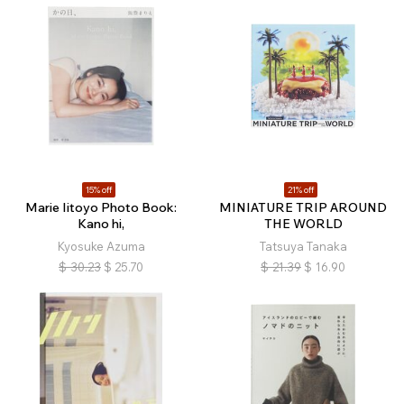
15% off
21% off
Marie Iitoyo Photo Book:
MINIATURE TRIP AROUND
Kano hi,
THE WORLD
Kyosuke Azuma
Tatsuya Tanaka
$
30.23
$
25.70
$
21.39
$
16.90