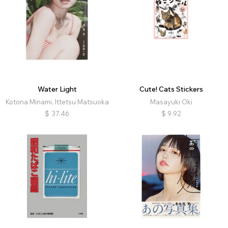
Water Light
Cute! Cats Stickers
Kotona Minami, Ittetsu Matsuoka
Masayuki Oki
$
37.46
$
9.92