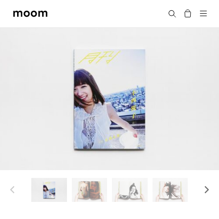
moom
Search
bookshop