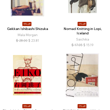
15% off
11% off
Gekkan Ishibashi Shizuka
Nomad Knitting in Lopi,
Iceland
Mala Morgan
Saichika
$
28.00
$
23.81
$
17.05
$
15.19
15% off
11% off