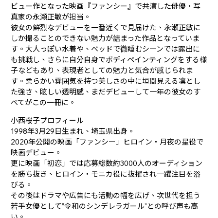
ビュー作となった映画『ファンシー』で共演した俳優・写
真家の永瀬正敏が担当。
彼女の鮮烈なデビューを一番近くで見届けた、永瀬正敏に
しか撮ることのできない魅力が詰まった作品となっていま
す。大人っぽい水着や、ベッドで微睡むシーンでは露出に
も挑戦し、さらに自分自身でボディペインティングをする様
子などもあり、表現者としての魅力と気合が感じられま
す。柔らかい雰囲気を持つ美しさの中に垣間見える凛とし
た強さ、眩しい透明感、まだデビューして一年の彼女のす
べてがこの一冊に。
小西桜子プロフィール
1998年3月29日生まれ、埼玉県出身。
2020年公開の映画「ファンシー」ヒロイン・月夜の星役で
映画デビュー。
更に映画「初恋」では応募総数約3000人のオーディション
を勝ち抜き、ヒロイン・モニカ役に抜擢され一躍注目を浴
びる。
その後はドラマや広告にも活動の幅を広げ、次世代を担う
若手女優として”令和のシンデレラガール"との呼び声も高
い。