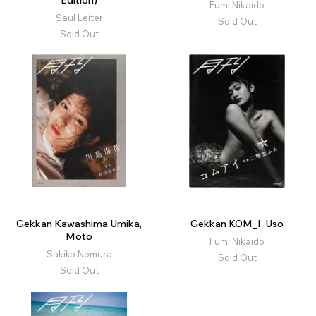
Edition)
Fumi Nikaido
Saul Leiter
Sold Out
Sold Out
Gekkan Kawashima Umika,
Gekkan KOM_I, Uso
Moto
Fumi Nikaido
Sakiko Nomura
Sold Out
Sold Out