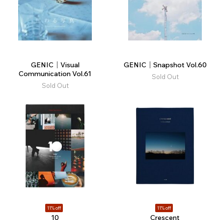
GENIC｜Visual
GENIC｜Snapshot Vol.60
Communication Vol.61
Sold Out
Sold Out
11% off
11% off
10
Crescent