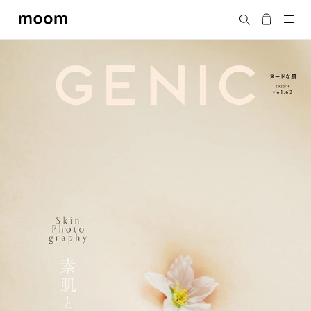
moom
Search
bookshop