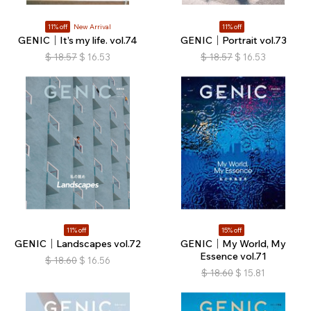
11% off
New Arrival
11% off
GENIC｜It’s my life. vol.74
GENIC｜Portrait vol.73
$
18.57
$
16.53
$
18.57
$
16.53
11% off
15% off
GENIC｜Landscapes vol.72
GENIC｜My World, My
Essence vol.71
$
18.60
$
16.56
$
18.60
$
15.81