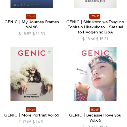
11% off
15% off
GENIC｜My Journey Frames
GENIC｜Shirukoto wa Tsugi no
Vol.68
Tobira o Hirakukoto ~ Satsuei
to Hyogen no Q&A
$
18.57
$
16.53
$
18.60
$
15.81
15% off
11% off
GENIC｜More Portrait Vol.65
GENIC｜Because I love you
Vol.66
$
17.05
$
14.51