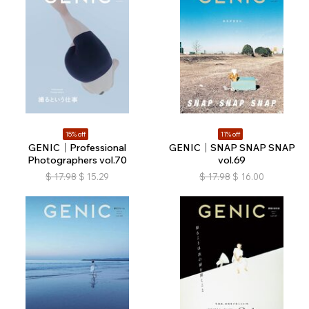
15% off
11% off
GENIC｜Professional
GENIC｜SNAP SNAP SNAP
Photographers vol.70
vol.69
$
17.98
$
15.29
$
17.98
$
16.00