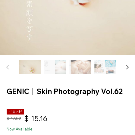
GENIC｜Skin Photography Vol.62
11% off
$
15.16
$
17.02
Now Available