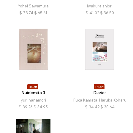
Yohei Sawamura
iwakura shiori
$
73.74
$
65.61
$
41.02
$
36.50
11% off
11% off
Nuidemita 3
Diaries
yuri hanamori
Fuka Kamata, Haruka Koharu
$
39.26
$
34.95
$
34.42
$
30.64