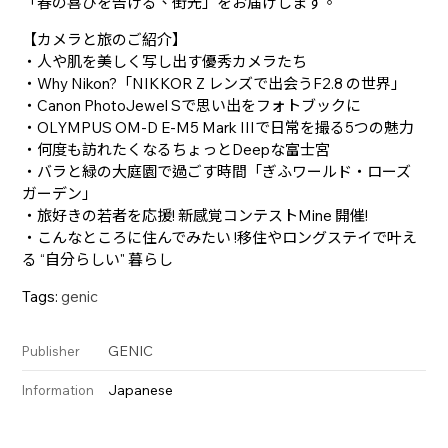
「春の喜びを告げる、街光」をお届けします。
【カメラと旅のご紹介】
・人や肌を美しく写し出す優秀カメラたち
・Why Nikon?「NIKKOR Z レンズで出会うF2.8 の世界」
・Canon PhotoJewel Sで思い出をフォトブックに
・OLYMPUS OM-D E-M5 Mark IIIで日常を撮る5つの魅力
・何度も訪れたくなるちょっとDeepな富士宮
・バラと緑の大庭園で過ごす時間「ぎふワールド・ローズ
ガーデン」
・旅好きの若者を応援! 新感覚コンテストMine 開催!
・こんなところに住んでみたい !移住やロングステイで叶え
る “自分らしい" 暮らし
Tags:
genic
GENIC
Publisher
Japanese
Information