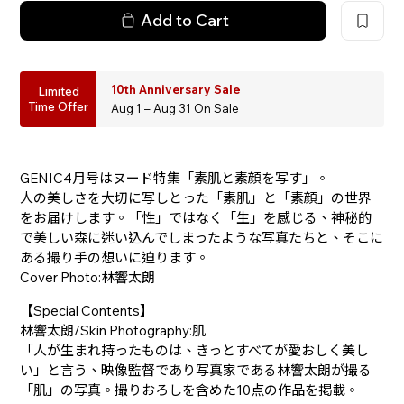
Add to Cart
10th Anniversary Sale
Limited
Time Offer
Aug 1 – Aug 31 On Sale
GENIC4月号はヌード特集「素肌と素顔を写す」。
人の美しさを大切に写しとった「素肌」と「素顔」の世界
をお届けします。「性」ではなく「生」を感じる、神秘的
で美しい森に迷い込んでしまったような写真たちと、そこに
ある撮り手の想いに迫ります。
Cover Photo:林響太朗
【Special Contents】
林響太朗/Skin Photography:肌
「人が生まれ持ったものは、きっとすべてが愛おしく美し
い」と言う、映像監督であり写真家である林響太朗が撮る
「肌」の写真。撮りおろしを含めた10点の作品を掲載。