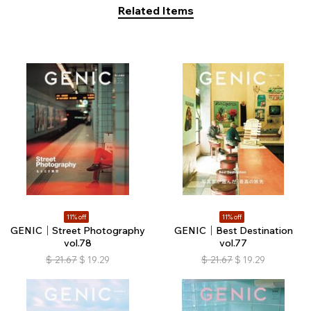
Related Items
11% off
11% off
GENIC｜Street Photography
GENIC｜Best Destination
vol.78
vol.77
$
21.67
$
19.29
$
21.67
$
19.29