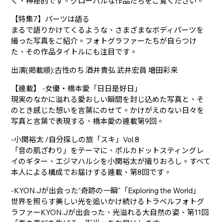
く、神秘的です。グローバルな作品たちをご覧ください。
【特集7】パーツは語る
まるで語りかけてくるような、さまざまなボディパーツを
撮った写真をご紹介。フォトグラファーたちが自らつけ
た、その作品タイトルにも注目です。
出演(掲載順):古性のち 酒井貴弘 武井宏員 増田彩来
【連載】 -女優・橋本愛「日日是好日」
現実のなかに溢れる愛おしい瞬間を封じ込めた写真と、そ
のとき感じた想いを言葉にのせて。かけがえのない日々を
写真と言葉で表現する、橋本愛の連載第9回。
-小関裕太 /自分探しの旅「スキ」Vol.8
「音の肌ざわり」をテーマに、ポルカドットスティングレ
イのギター、エジマハルシを小関裕太が撮りおろし。すべて
本人による構成でお届けする連載、第8回です。
-KYON.Jが出会った“奇跡の一瞬"「Exploring the World」
世界を照らす美しい光を追いかけ続けるトラベルフォトグ
ラファーKYON.Jが出会った、光溢れる大自然の姿、第11回