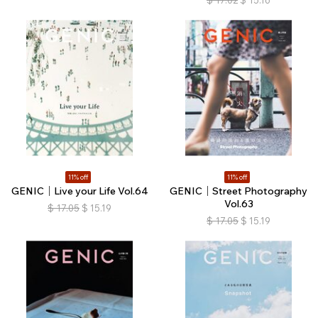
$
17.02
$
15.16
11% off
11% off
GENIC｜Live your Life Vol.64
GENIC｜Street Photography
Vol.63
$
17.05
$
15.19
$
17.05
$
15.19