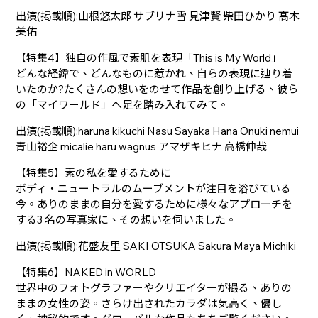
出演(掲載順):山根悠太郎 サブリナ雪 見津賢 柴田ひかり 髙木
美佑
【特集4】独自の作風で素肌を表現「This is My World」
どんな経緯で、どんなものに惹かれ、自らの表現に辿り着
いたのか?たくさんの想いをのせて作品を創り上げる、彼ら
の「マイワールド」へ足を踏み入れてみて。
出演(掲載順):haruna kikuchi Nasu Sayaka Hana Onuki nemui
青山裕企 micalie haru wagnus アマザキヒナ 高橋伸哉
【特集5】素の私を愛するために
ボディ・ニュートラルのムーブメントが注目を浴びている
今。ありのままの自分を愛するために様々なアプローチを
する3 名の写真家に、その想いを伺いました。
出演(掲載順):花盛友里 SAKI OTSUKA Sakura Maya Michiki
【特集6】NAKED in WORLD
世界中のフォトグラファーやクリエイターが撮る、ありの
ままの女性の姿。さらけ出されたカラダは気高く、優し