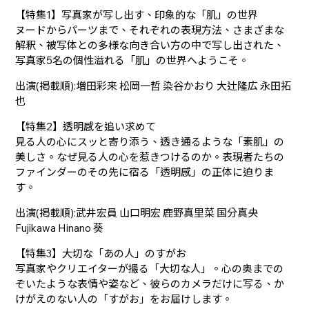
【特集1】写真家が写し出す、印象的な「肌」の世界
ヌードからパーツまで、それぞれの表現方法、さまざまな
解釈、被写体との多様な向き合い方の中で写し出された、
写真家5名の個性溢れる「肌」の世界へようこそ。
出演(掲載順):増田彩来 松岡一哲 染谷かおり 大辻隆広 永田拓
也
【特集2】透明感を追い求めて
見る人の心にスッと寄り添う、透き通るような「素肌」の
美しさ。なぜ見る人の心を惹きつけるのか。表現者たちの
ファインダーのその先に宿る「透明感」の正体に迫りま
す。
出演(掲載順):武井宏員 山口明宏 鹿野真里菜 国分真央
Fujikawa Hinano 葵
【特集3】大切な「あの人」のすがお
写真家やクリエイターが撮る「大切な人」。心の奥までの
ぞいたような表情や姿など、彼らのカメラだけに写る、か
けがえのない人の「すがお」をお届けします。