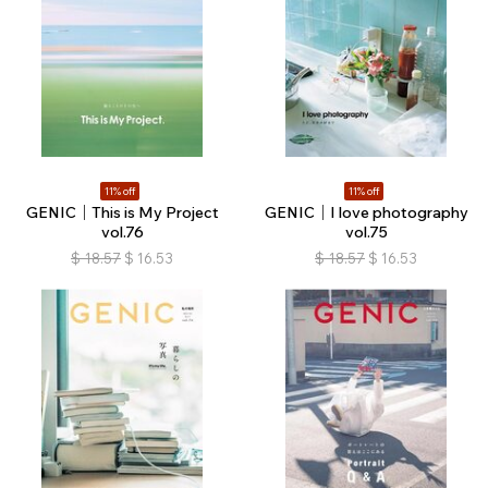
11% off
11% off
GENIC｜This is My Project
GENIC｜I love photography
vol.76
vol.75
$
18.57
$
16.53
$
18.57
$
16.53