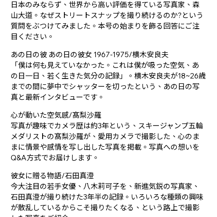
日本のみならず、世界から高い評価を得ている写真家、森
山大道。なぜストリートスナップを撮り続けるのか?という
質問をぶつけてみました。本号の始まりを飾る回答にご注
目ください。
あの日の彼 あの日の彼女 1967-1975/横木安良夫
「僕は何も見えていなかった。これは僕が吸った空気、あ
の日一日、若く生きた気分の記録」。横木安良夫が18~26歳
までの間に夢中でシャッターを切ったという、あの日の写
真と最新インタビューです。
心が動いた空気感/髙梨沙羅
写真が趣味でカメラ歴は約3年という、スキージャンプ五輪
メダリストの髙梨沙羅が、愛用カメラで撮影した、心のま
まに情景や感情を写し出した写真を掲載。写真への想いを
Q&A方式でお届けします。
彼女に贈る物語/石田真澄
今大注目の若手女優、八木莉可子を、新進気鋭の写真家、
石田真澄が撮り続けた3年半の記録。いろいろな種類の興味
が散乱しているからこそ撮りたくなる、という路上で撮影