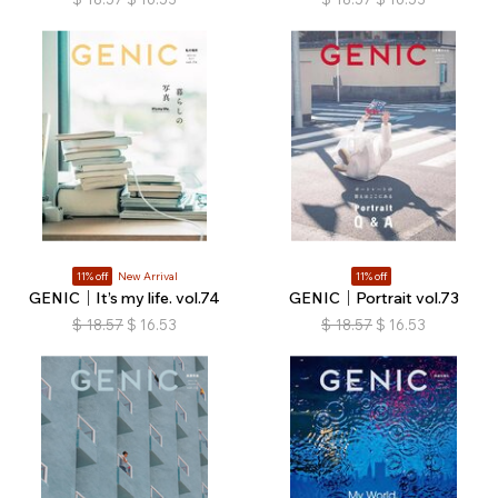
11% off
New Arrival
11% off
GENIC｜It’s my life. vol.74
GENIC｜Portrait vol.73
$
18.57
$
16.53
$
18.57
$
16.53