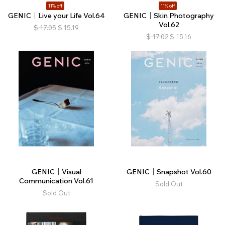
11% off
11% off
GENIC｜Live your Life Vol.64
GENIC｜Skin Photography
Vol.62
$
17.05
$
15.19
$
17.02
$
15.16
GENIC｜Visual
GENIC｜Snapshot Vol.60
Communication Vol.61
Sold Out
Sold Out