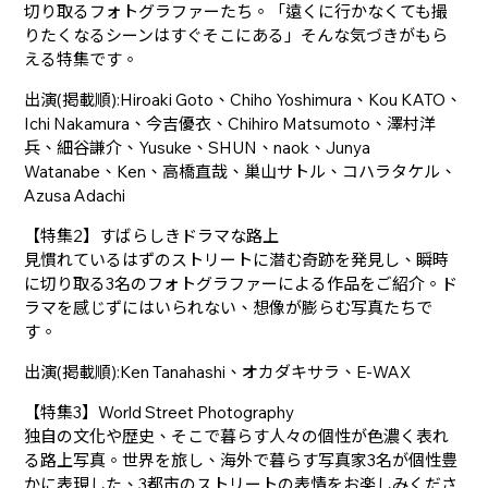
切り取るフォトグラファーたち。「遠くに行かなくても撮
りたくなるシーンはすぐそこにある」そんな気づきがもら
える特集です。
出演(掲載順):Hiroaki Goto、Chiho Yoshimura、Kou KATO、
Ichi Nakamura、今吉優衣、Chihiro Matsumoto、澤村洋
兵、細谷謙介、Yusuke、SHUN、naok、Junya
Watanabe、Ken、高橋直哉、巢山サトル、コハラタケル、
Azusa Adachi
【特集2】すばらしきドラマな路上
見慣れているはずのストリートに潜む奇跡を発見し、瞬時
に切り取る3名のフォトグラファーによる作品をご紹介。ド
ラマを感じずにはいられない、想像が膨らむ写真たちで
す。
出演(掲載順):Ken Tanahashi、オカダキサラ、E-WAX
【特集3】World Street Photography
独自の文化や歴史、そこで暮らす人々の個性が色濃く表れ
る路上写真。世界を旅し、海外で暮らす写真家3名が個性豊
かに表現した、3都市のストリートの表情をお楽しみくださ