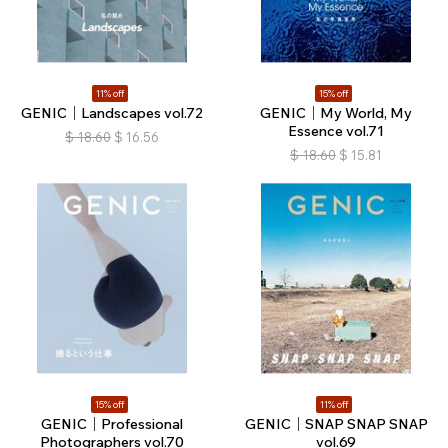
11% off
15% off
GENIC｜Landscapes vol.72
GENIC｜My World, My
Essence vol.71
$
18.60
$
16.56
$
18.60
$
15.81
15% off
11% off
GENIC｜Professional
GENIC｜SNAP SNAP SNAP
Photographers vol.70
vol.69