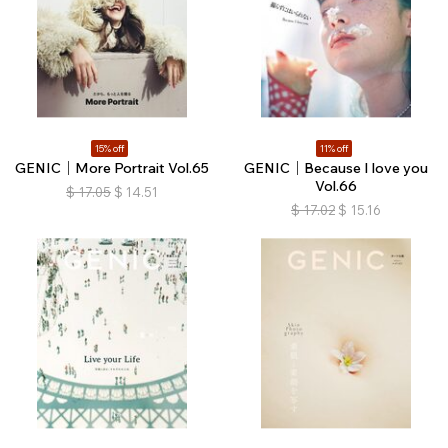
15% off
11% off
GENIC｜More Portrait Vol.65
GENIC｜Because I love you
Vol.66
$
17.05
$
14.51
$
17.02
$
15.16