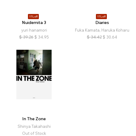
11% off
11% off
Nuidemita 3
Diaries
yuri hanamori
Fuka Kamata, Haruka Koharu
$
39.26
$
34.95
$
34.42
$
30.64
In The Zone
Shinya Takahashi
Out of Stock