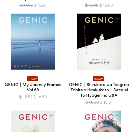
$
17.98
$
15.29
$
17.98
$
16.00
11% off
15% off
GENIC｜My Journey Frames
GENIC｜Shirukoto wa Tsugi no
Vol.68
Tobira o Hirakukoto ~ Satsuei
to Hyogen no Q&A
$
18.57
$
16.53
$
18.60
$
15.81