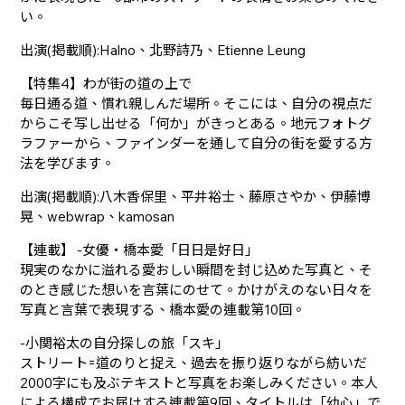
い。
出演(掲載順):Halno、北野詩乃、Etienne Leung
【特集4】わが街の道の上で
毎日通る道、慣れ親しんだ場所。そこには、自分の視点だ
からこそ写し出せる「何か」がきっとある。地元フォトグ
ラファーから、ファインダーを通して自分の街を愛する方
法を学びます。
出演(掲載順):八木香保里、平井裕士、藤原さやか、伊藤博
晃、webwrap、kamosan
【連載】 -女優・橋本愛「日日是好日」
現実のなかに溢れる愛おしい瞬間を封じ込めた写真と、そ
のとき感じた想いを言葉にのせて。かけがえのない日々を
写真と言葉で表現する、橋本愛の連載第10回。
-小関裕太の自分探しの旅「スキ」
ストリート=道のりと捉え、過去を振り返りながら紡いだ
2000字にも及ぶテキストと写真をお楽しみください。本人
による構成でお届けする連載第9回、タイトルは「幼心」で