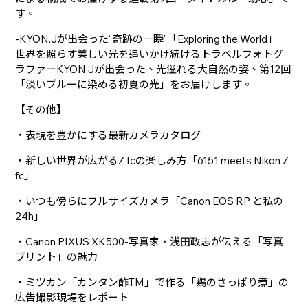
す。
-KYON.Jが出会った“奇跡の一瞬"「Exploring the World」
世界を照らす美しい光を追いかけ続けるトラベルフォトグ
ラファーKYON.Jが出会った、光溢れる大自然の姿、第12回
「淡いブルーに染める初夏の光」をお届けします。
【その他】
・表現を豊かにする最新カメラカタログ
・新しい世界が広がるZ fcの楽しみ方「6151 meets Nikon Z
fc」
・いつも傍らにフルサイズカメラ「Canon EOS RP と私の
24h」
・Canon PIXUS XK500-写真家・浅田政志が伝える「写真
プリント」の魅力
・ミツカン「カンタン酢TM」で作る「鶏のさっぱり煮」の
広告撮影現場をレポート