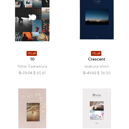
11% off
11% off
10
Crescent
Yohei Sawamura
iwakura shiori
$
73.74
$
65.61
$
41.02
$
36.50