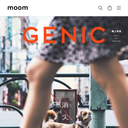
moom
Search
bookshop