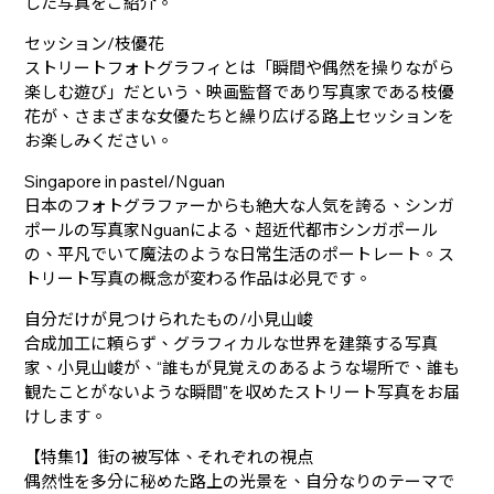
した写真をご紹介。
セッション/枝優花
ストリートフォトグラフィとは「瞬間や偶然を操りながら
楽しむ遊び」だという、映画監督であり写真家である枝優
花が、さまざまな女優たちと繰り広げる路上セッションを
お楽しみください。
Singapore in pastel/Nguan
日本のフォトグラファーからも絶大な人気を誇る、シンガ
ポールの写真家Nguanによる、超近代都市シンガポール
の、平凡でいて魔法のような日常生活のポートレート。ス
トリート写真の概念が変わる作品は必見です。
自分だけが見つけられたもの/小見山峻
合成加工に頼らず、グラフィカルな世界を建築する写真
家、小見山峻が、“誰もが見覚えのあるような場所で、誰も
観たことがないような瞬間"を収めたストリート写真をお届
けします。
【特集1】街の被写体、それぞれの視点
偶然性を多分に秘めた路上の光景を、自分なりのテーマで