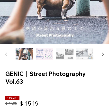
GENIC｜Street Photography
Vol.63
11% off
$
15.19
$
17.05