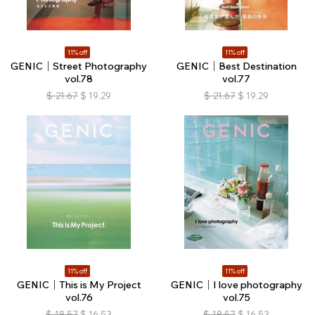
11% off
11% off
GENIC｜Street Photography
GENIC｜Best Destination
vol.78
vol.77
$
21.67
$
19.29
$
21.67
$
19.29
11% off
11% off
GENIC｜This is My Project
GENIC｜I love photography
vol.76
vol.75
$
18.57
$
16.53
$
18.57
$
16.53