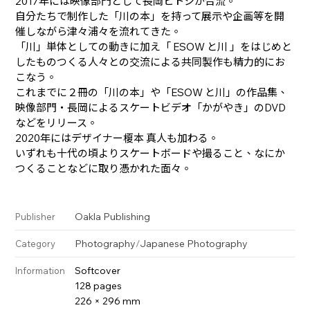
2017年には映像部門として長岡ヒトシが合流。
自分たちで制作した「川の本」を持って展示や企画等を開
催しながら津々浦々を流れてきた。
「川」単体としての動きに加え「 ESOW と川 」をはじめと
したものつくる人々との交流による共同製作も精力的にお
こなう。
これまでに２冊の「川の本」や「ESOW と川」の作品集、
映像部門・長岡によるスケートビデオ「かがやき」のDVD
などをリリース。
2020年にはデザイナー榎本 真人も加わる。
いずれも十代の頃よりスケートボードや撮ること、なにか
つくることなどに取り憑かれた面々。
Oakla Publishing
Publisher
Photography
/
Japanese Photography
Category
Softcover
Information
128 pages
226 × 296 mm