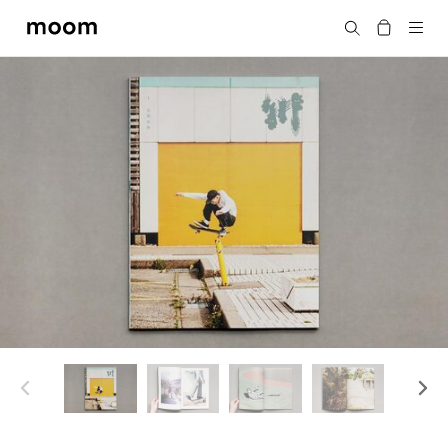
moom
Search
bookshop