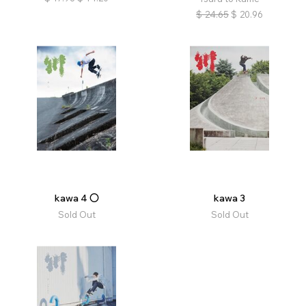
$
24.65
$
20.96
kawa 4 〇
kawa 3
Sold Out
Sold Out