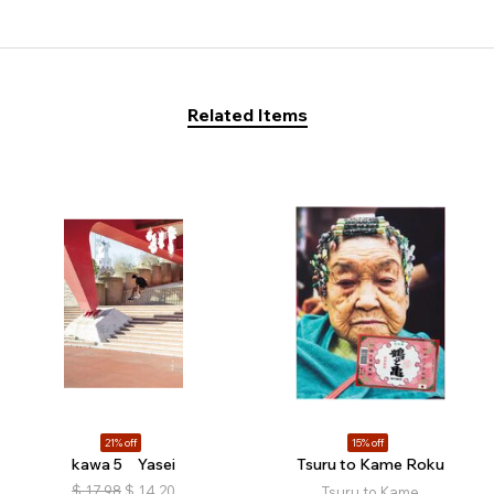
Related Items
21% off
15% off
kawa 5 Yasei
Tsuru to Kame Roku
$
17.98
$
14.20
Tsuru to Kame