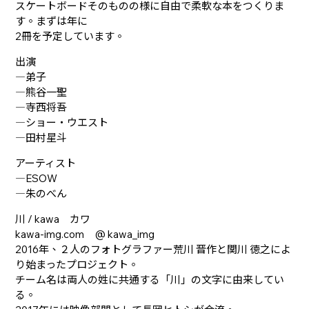
スケートボードそのものの様に自由で柔軟な本をつくりま
す。まずは年に
2冊を予定しています。
出演
―弟子
―熊谷一聖
―寺西将吾
―ショー・ウエスト
―田村星斗
アーティスト
―ESOW
―朱のべん
川 / kawa カワ
kawa-img.com @ kawa_img
2016年、２人のフォトグラファー荒川 晋作と関川 徳之によ
り始まったプロジェクト。
チーム名は両人の姓に共通する「川」の文字に由来してい
る。