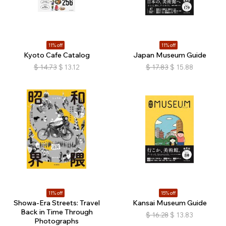
11% off
11% off
Kyoto Cafe Catalog
Japan Museum Guide
$
14.73
$
13.12
$
17.83
$
15.88
11% off
15% off
Showa-Era Streets: Travel
Kansai Museum Guide
Back in Time Through
$
16.28
$
13.83
Photographs