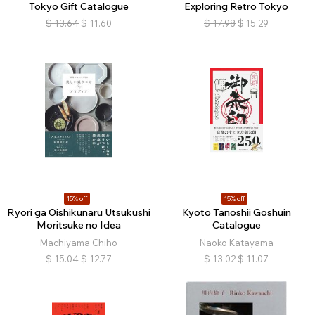
Tokyo Gift Catalogue
Exploring Retro Tokyo
$
13.64
$
11.60
$
17.98
$
15.29
15% off
15% off
Ryori ga Oishikunaru Utsukushi
Kyoto Tanoshii Goshuin
Moritsuke no Idea
Catalogue
Machiyama Chiho
Naoko Katayama
$
15.04
$
12.77
$
13.02
$
11.07