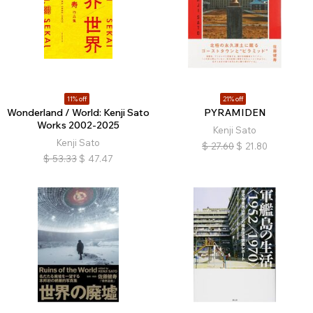
11% off
21% off
Wonderland / World: Kenji Sato
PYRAMIDEN
Works 2002-2025
Kenji Sato
Kenji Sato
$
27.60
$
21.80
$
53.33
$
47.47