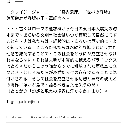
は ──
「クレイジージャーニー」『奇界遺産』『世界の廃墟』
佐藤健寿が廃墟の王、軍艦島へ。
・・・古くはローマの遺跡群から今日の東日本大震災の跡
地まで、あらゆる文明＝社会はいつか荒廃して自然に帰す
ことを、実は私たちは、経験的に、あるいは歴史的に、よ
く知っている。ところが私たちは永続的な進歩という共同
幻想を維持することで、この社会をどうにか成立させなけ
ればならない。それは文明が本質的に抱えるパラドックス
である。だからこの欺瞞からすでに解放された軍艦島に立
つとき、むしろ私たちが矛盾だらけの存在であることに気
付かされる。そして社会を成立させる幻想と無常の現実と
の境界に浮かぶ島で、語るべき言葉を失うのだ。
（あとがき「幻想と現実の境界に浮かぶ島」より）。
Tags:
gunkanjima
Asahi Shimbun Publications
Publisher