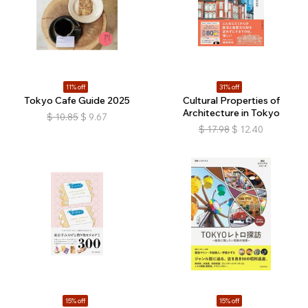
11% off
31% off
Tokyo Cafe Guide 2025
Cultural Properties of
Architecture in Tokyo
$
10.85
$
9.67
$
17.98
$
12.40
15% off
15% off