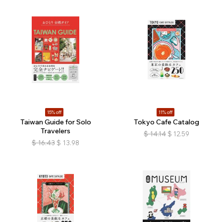
15% off
11% off
Taiwan Guide for Solo
Tokyo Cafe Catalog
Travelers
$
14.14
$
12.59
$
16.43
$
13.98