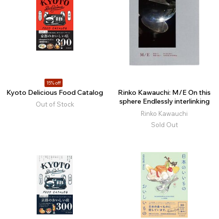
15% off
Kyoto Delicious Food Catalog
Rinko Kawauchi: M/E On this
sphere Endlessly interlinking
Out of Stock
Rinko Kawauchi
Sold Out