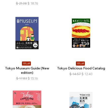
$
21.08
$
18.76
15% off
15% off
Tokyo Museum Guide (New
Tokyo Delicious Food Catalog
edition)
$
14.57
$
12.40
$
17.83
$
15.16