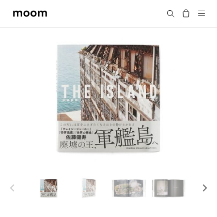
moom
Search
bookshop