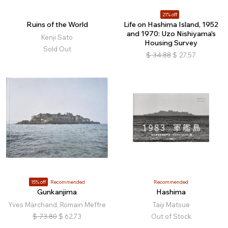
21% off
Ruins of the World
Life on Hashima Island, 1952
and 1970: Uzo Nishiyama's
Kenji Sato
Housing Survey
Sold Out
$
34.88
$
27.57
15% off
Recommended
Recommended
Gunkanjima
Hashima
Yves Marchand, Romain Meffre
Taiji Matsue
$
73.80
$
62.73
Out of Stock