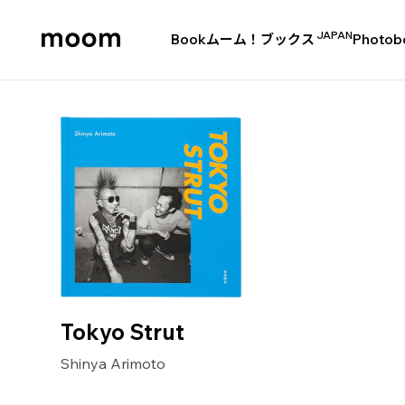
JAPAN
Book
ムーム！ブックス
Photob
moom
bookshop
Tokyo Strut
Shinya Arimoto