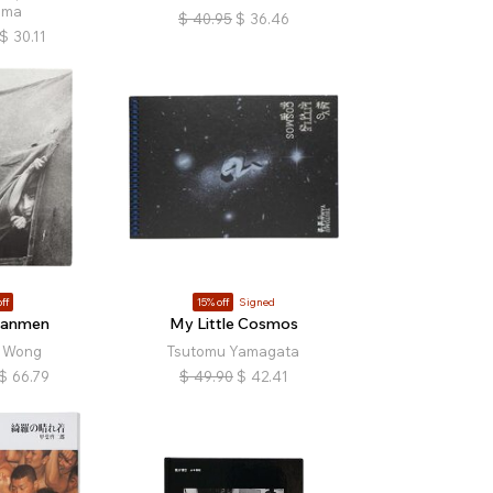
ima
$
40.95
$
36.46
$
30.11
ff
15% off
Signed
nanmen
My Little Cosmos
i Wong
Tsutomu Yamagata
$
66.79
$
49.90
$
42.41