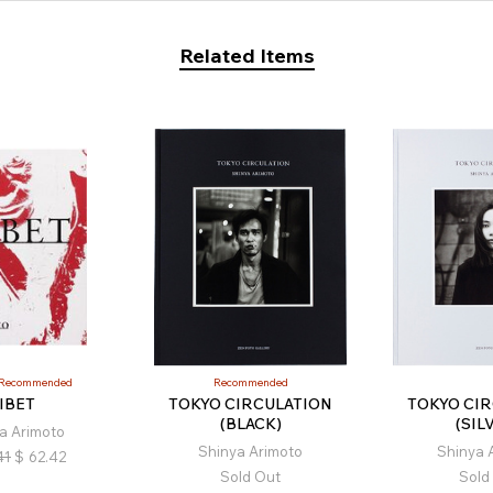
Related Items
Recommended
Recommended
IBET
TOKYO CIRCULATION
TOKYO CI
(BLACK)
(SIL
a Arimoto
Shinya Arimoto
Shinya 
41
$
62.42
Sold Out
Sold