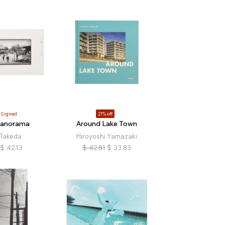
Signed
21% off
Panorama
Around Lake Town
 Takeda
Hiroyoshi Yamazaki
$
42.13
$
42.81
$
33.83