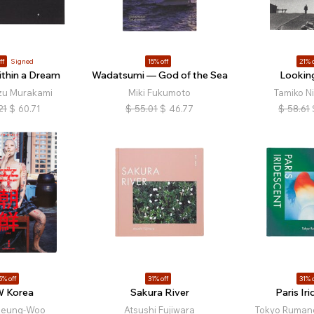
ff
Signed
15% off
21% o
thin a Dream
Wadatsumi — God of the Sea
Lookin
zu Murakami
Miki Fukumoto
Tamiko N
21
$
60.71
$
55.01
$
46.77
$
58.61
5% off
31% off
31% o
 Korea
Sakura River
Paris Ir
Seung-Woo
Atsushi Fujiwara
Tokyo Rumand