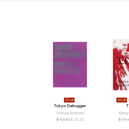
21% off
15% off
Tokyo Debugger
T
Shinya Arimoto
Shiny
$
52.32
$
41.32
$
73.