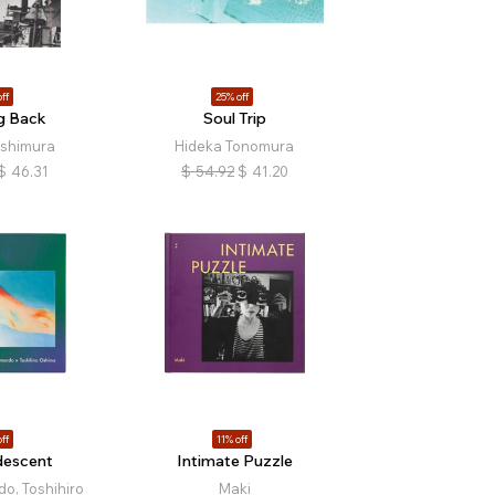
ff
25% off
g Back
Soul Trip
ishimura
Hideka Tonomura
$
46.31
$
54.92
$
41.20
ff
11% off
idescent
Intimate Puzzle
o, Toshihiro
Maki