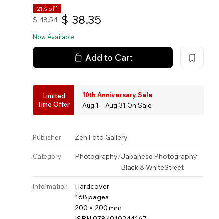
21% off
$
38.35
$
48.54
Now Available
Add to Cart
10th Anniversary Sale
Limited
Time Offer
Aug 1 – Aug 31 On Sale
Zen Foto Gallery
Publisher
Photography
/
Japanese Photography
Category
Black & White
Street
Hardcover
Information
168 pages
200 × 200 mm
ISBN 9784910244167