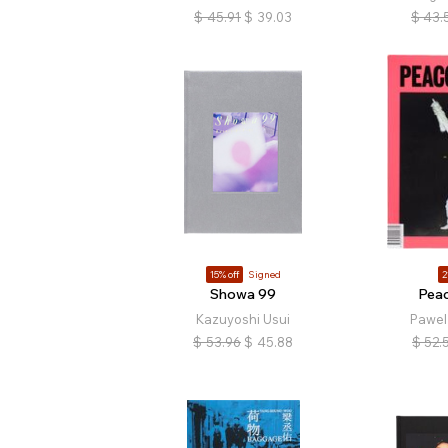
$
45.91
$
39.03
$
43.
15% off
Signed
2
Showa 99
Peac
Kazuyoshi Usui
Pawel
$
53.96
$
45.88
$
52.