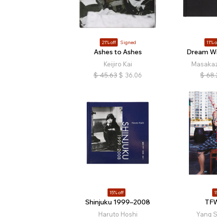
21% off
Signed
11% o
Ashes to Ashes
Dream Wi
Keijiro Kai
Masaka
$
45.63
$
36.06
$
68.
15% off
1
Shinjuku 1999–2008
TFW
Haruto Hoshi
Yang 