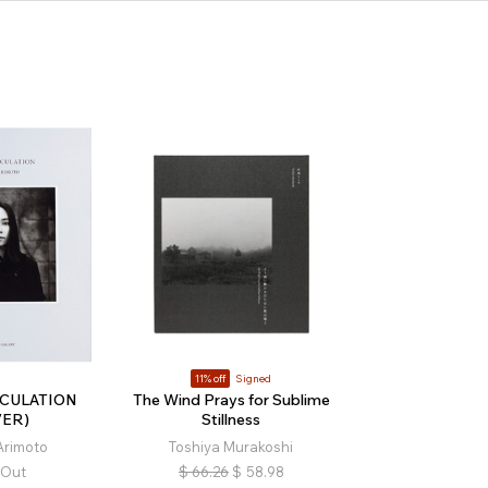
11% off
Signed
RCULATION
The Wind Prays for Sublime
VER)
Stillness
Arimoto
Toshiya Murakoshi
 Out
$
66.26
$
58.98