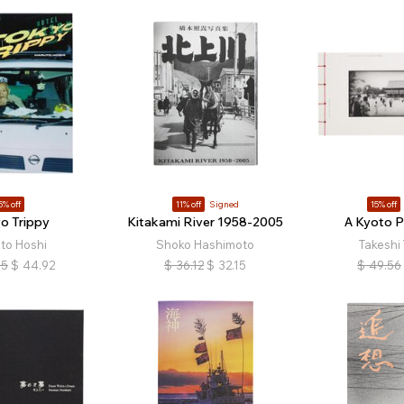
5% off
11% off
Signed
15% off
o Trippy
Kitakami River 1958-2005
A Kyoto 
to Hoshi
Shoko Hashimoto
Takeshi
85
$
44.92
$
36.12
$
32.15
$
49.56