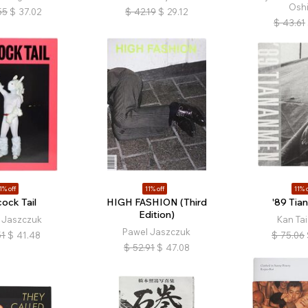
Osh
55
$
37.02
$
42.19
$
29.12
$
43.61
1% off
11% off
11% o
ock Tail
HIGH FASHION (Third
'89 Tia
Edition)
 Jaszczuk
Kan Ta
Pawel Jaszczuk
51
$
41.48
$
75.06
$
52.91
$
47.08