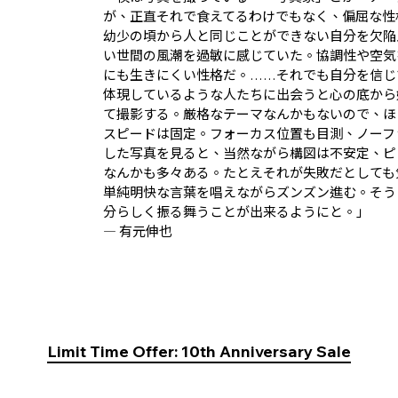
が、正直それで食えてるわけでもなく、偏屈な性
幼少の頃から人と同じことができない自分を欠陥
い世間の風潮を過敏に感じていた。協調性や空気
にも生きにくい性格だ。……それでも自分を信じ
体現しているような人たちに出会うと心の底から
て撮影する。厳格なテーマなんかもないので、ほ
スピードは固定。フォーカス位置も目測、ノーフ
した写真を見ると、当然ながら構図は不安定、ピ
なんかも多々ある。たとえそれが失敗だとしても
単純明快な言葉を唱えながらズンズン進む。そう
分らしく振る舞うことが出来るようにと。」
― 有元伸也
Limit Time Offer: 10th Anniversary Sale