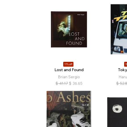
11% off
1
Lost and Found
Toky
Brian Sergio
Haru
$
41.17
$
36.65
$
52.