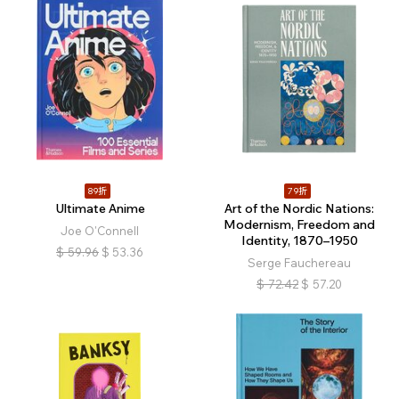
89折
79折
Ultimate Anime
Art of the Nordic Nations:
Modernism, Freedom and
Joe O'Connell
Identity, 1870–1950
$
59.96
$
53.36
Serge Fauchereau
$
72.42
$
57.20