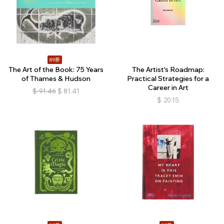
89折
The Art of the Book: 75 Years
The Artist's Roadmap:
of Thames & Hudson
Practical Strategies for a
Career in Art
$
91.46
$
81.41
$
20.15