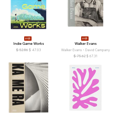
89折
89折
Indie Game Works
Walker Evans
$
52.86
$
47.03
Walker Evans、David Campany
$
75.62
$
67.31