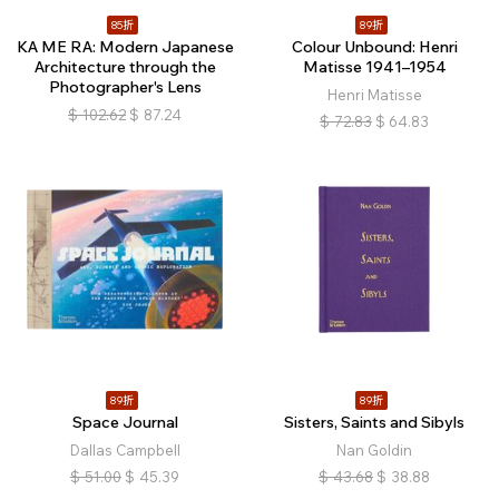
85折
89折
KA ME RA: Modern Japanese
Colour Unbound: Henri
Architecture through the
Matisse 1941–1954
Photographer's Lens
Henri Matisse
$
102.62
$
87.24
$
72.83
$
64.83
89折
89折
Space Journal
Sisters, Saints and Sibyls
Dallas Campbell
Nan Goldin
$
51.00
$
45.39
$
43.68
$
38.88