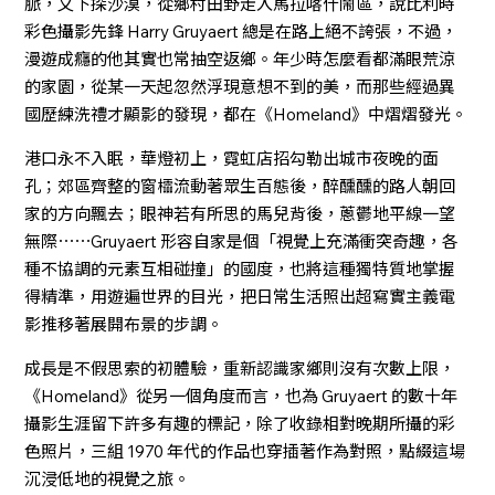
脈，又下探沙漠，從鄉村田野走入馬拉喀什鬧區，說比利時
彩色攝影先鋒 Harry Gruyaert 總是在路上絕不誇張，不過，
漫遊成癮的他其實也常抽空返鄉。年少時怎麼看都滿眼荒涼
的家園，從某一天起忽然浮現意想不到的美，而那些經過異
國歷練洗禮才顯影的發現，都在《Homeland》中熠熠發光。
港口永不入眠，華燈初上，霓虹店招勾勒出城市夜晚的面
孔；郊區齊整的窗櫺流動著眾生百態後，醉醺醺的路人朝回
家的方向飄去；眼神若有所思的馬兒背後，蔥鬱地平線一望
無際⋯⋯Gruyaert 形容自家是個「視覺上充滿衝突奇趣，各
種不協調的元素互相碰撞」的國度，也將這種獨特質地掌握
得精準，用遊遍世界的目光，把日常生活照出超寫實主義電
影推移著展開布景的步調。
成長是不假思索的初體驗，重新認識家鄉則沒有次數上限，
《Homeland》從另一個角度而言，也為 Gruyaert 的數十年
攝影生涯留下許多有趣的標記，除了收錄相對晚期所攝的彩
色照片，三組 1970 年代的作品也穿插著作為對照，點綴這場
沉浸低地的視覺之旅。