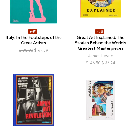
89折
79折
Italy: In the Footsteps of the
Great Art Explained: The
Great Artists
Stories Behind the World's
Greatest Masterpieces
$
75.93
$
67.59
James Payne
$
46.50
$
36.74