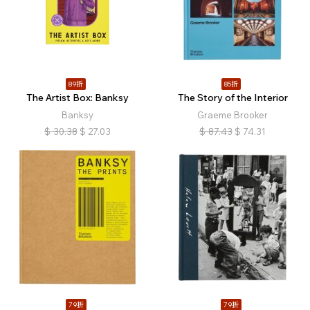
89折
85折
The Artist Box: Banksy
The Story of the Interior
Banksy
Graeme Brooker
$
30.38
$
27.03
$
87.43
$
74.31
79折
79折