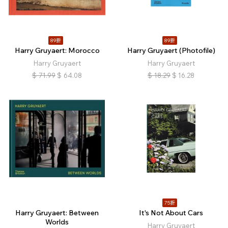
89折
89折
Harry Gruyaert: Morocco
Harry Gruyaert (Photofile)
Harry Gruyaert
Harry Gruyaert
$
71.99
$
64.08
$
18.29
$
16.28
75折
Harry Gruyaert: Between
It's Not About Cars
Worlds
Harry Gruyaert