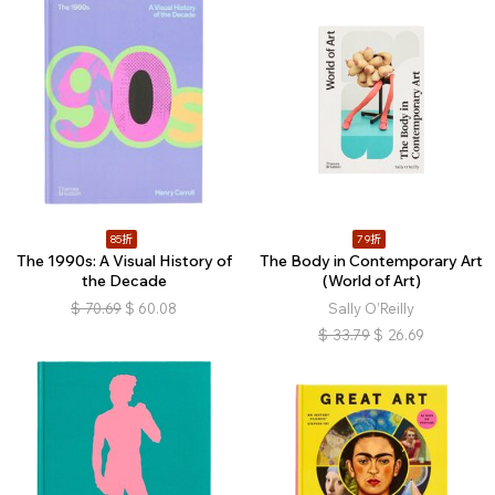
85折
79折
The 1990s: A Visual History of
The Body in Contemporary Art
the Decade
(World of Art)
$
70.69
$
60.08
Sally O’Reilly
$
33.79
$
26.69