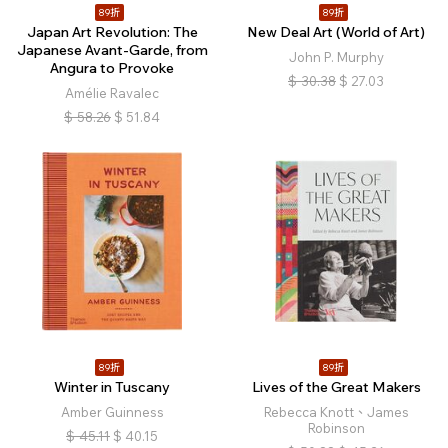
89折
89折
Japan Art Revolution: The
New Deal Art (World of Art)
Japanese Avant-Garde, from
John P. Murphy
Angura to Provoke
$
30.38
$
27.03
Amélie Ravalec
$
58.26
$
51.84
89折
89折
Winter in Tuscany
Lives of the Great Makers
Amber Guinness
Rebecca Knott、James
Robinson
$
45.11
$
40.15