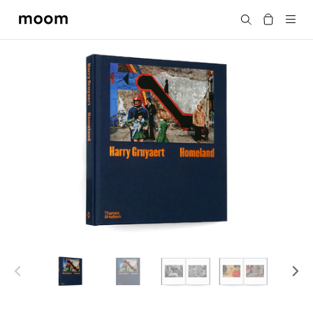
moom
搜尋
bookshop