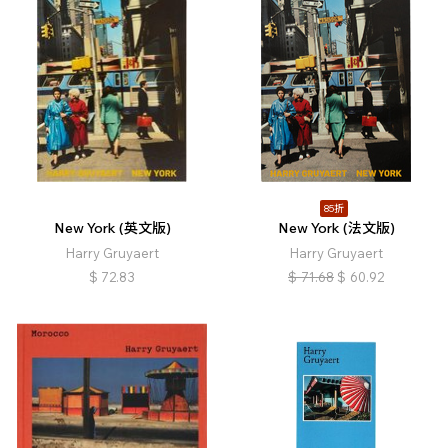
85折
New York (英文版)
New York (法文版)
Harry Gruyaert
Harry Gruyaert
$
72.83
$
71.68
$
60.92