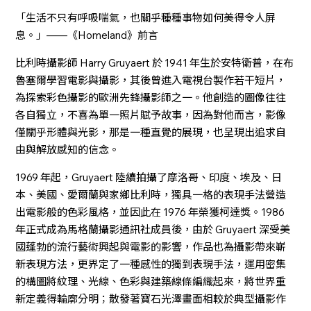
「生活不只有呼吸喘氣，也關乎種種事物如何美得令人屏
息。」——《Homeland》前言
比利時攝影師 Harry Gruyaert 於 1941 年生於安特衛普，在布
魯塞爾學習電影與攝影，其後曾進入電視台製作若干短片，
為探索彩色攝影的歐洲先鋒攝影師之一。他創造的圖像往往
各自獨立，不喜為單一照片賦予故事，因為對他而言，影像
僅關乎形體與光影，那是一種直覺的展現，也呈現出追求自
由與解放感知的信念。
1969 年起，Gruyaert 陸續拍攝了摩洛哥、印度、埃及、日
本、美國、愛爾蘭與家鄉比利時，獨具一格的表現手法營造
出電影般的色彩風格，並因此在 1976 年榮獲柯達獎。1986
年正式成為馬格蘭攝影通訊社成員後，由於 Gruyaert 深受美
國蓬勃的流行藝術興起與電影的影響，作品也為攝影帶來嶄
新表現方法，更界定了一種感性的獨到表現手法，運用密集
的構圖將紋理、光線、色彩與建築線條編織起來，將世界重
新定義得輪廓分明；散發著寶石光澤畫面相較於典型攝影作