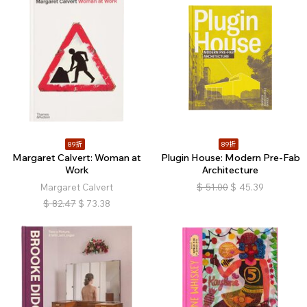
89折
89折
Margaret Calvert: Woman at
Plugin House: Modern Pre-Fab
Work
Architecture
Margaret Calvert
$
51.00
$
45.39
$
82.47
$
73.38