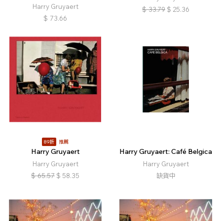
Harry Gruyaert
$
33.79
$
25.36
$
73.66
89折
推薦
Harry Gruyaert
Harry Gruyaert: Café Belgica
Harry Gruyaert
Harry Gruyaert
$
65.57
$
58.35
缺貨中