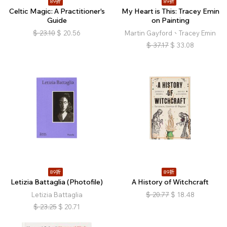
89折
89折
Celtic Magic: A Practitioner's
My Heart is This: Tracey Emin
Guide
on Painting
$
23.10
$
20.56
Martin Gayford、Tracey Emin
$
37.17
$
33.08
89折
89折
Letizia Battaglia (Photofile)
A History of Witchcraft
Letizia Battaglia
$
20.77
$
18.48
$
23.25
$
20.71