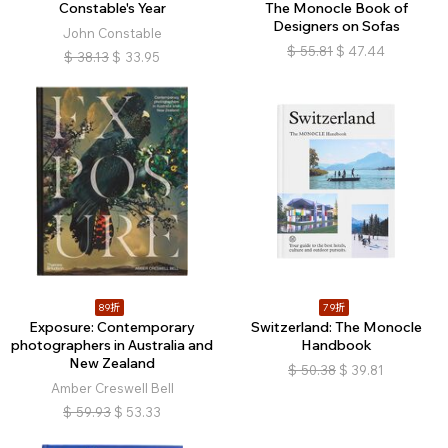
Constable's Year
The Monocle Book of
Designers on Sofas
John Constable
$
55.81
$
47.44
$
38.13
$
33.95
89折
79折
Exposure: Contemporary
Switzerland: The Monocle
photographers in Australia and
Handbook
New Zealand
$
50.38
$
39.81
Amber Creswell Bell
$
59.93
$
53.33