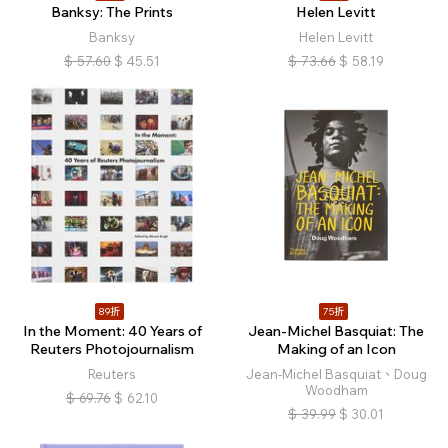
Banksy: The Prints
Helen Levitt
Banksy
Helen Levitt
$
57.60
$
45.51
$
73.66
$
58.19
89折
75折
In the Moment: 40 Years of
Jean-Michel Basquiat: The
Reuters Photojournalism
Making of an Icon
Reuters
Jean-Michel Basquiat、Doug
Woodham
$
69.76
$
62.10
$
39.99
$
30.01