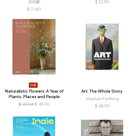
石内都
$
52.95
$
72.83
89折
Naturalistic Flowers: A Year of
Art: The Whole Story
Plants, Places and People
Stephen Farthing
$
46.04
$
40.99
$
48.99