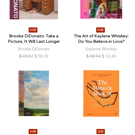
89折
89折
Brooke DiDonato: Take a
The Art of Kaylene Whiskey:
Picture, It Will Last Longer
Do You Believe in Love?
Brooke DiDonato
Kaylene Whiskey
$
65.57
$
58.35
$
58.94
$
52.46
89折
85折