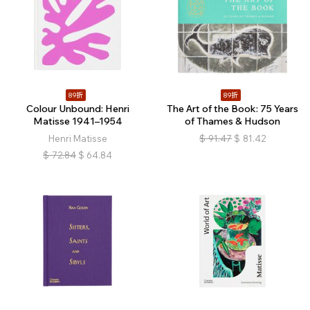
89折
89折
Colour Unbound: Henri
The Art of the Book: 75 Years
Matisse 1941–1954
of Thames & Hudson
Henri Matisse
$
91.47
$
81.42
$
72.84
$
64.84