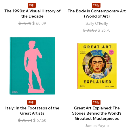
85折
79折
The 1990s: A Visual History of
The Body in Contemporary Art
the Decade
(World of Art)
$
70.70
$
60.09
Sally O’Reilly
$
33.80
$
26.70
89折
79折
Italy: In the Footsteps of the
Great Art Explained: The
Great Artists
Stories Behind the World's
Greatest Masterpieces
$
75.94
$
67.60
James Payne