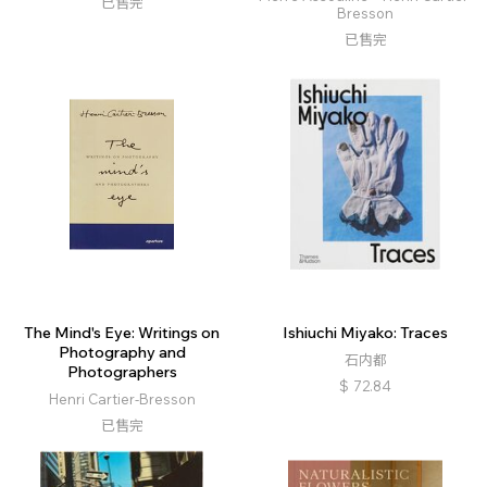
已售完
Bresson
已售完
The Mind's Eye: Writings on
Ishiuchi Miyako: Traces
Photography and
石内都
Photographers
$
72.84
Henri Cartier-Bresson
已售完