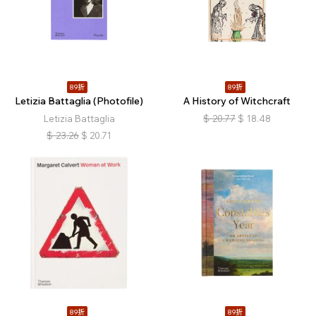
89折
89折
Letizia Battaglia (Photofile)
A History of Witchcraft
Letizia Battaglia
$
20.77
$
18.48
$
23.26
$
20.71
89折
89折