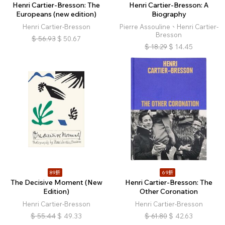
Henri Cartier-Bresson: The
Henri Cartier-Bresson: A
Europeans (new edition)
Biography
Henri Cartier-Bresson
Pierre Assouline、Henri Cartier-
Bresson
$
56.93
$
50.67
$
18.29
$
14.45
89折
69折
The Decisive Moment (New
Henri Cartier-Bresson: The
Edition)
Other Coronation
Henri Cartier-Bresson
Henri Cartier-Bresson
$
55.44
$
49.33
$
61.80
$
42.63