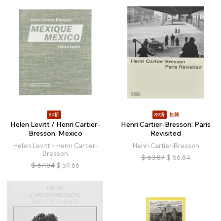
89折
89折
推薦
Helen Levitt / Henri Cartier-
Henri Cartier-Bresson: Paris
Bresson. Mexico
Revisited
Helen Levitt、Henri Cartier-
Henri Cartier-Bresson
Bresson
$
63.87
$
56.84
$
67.04
$
59.66