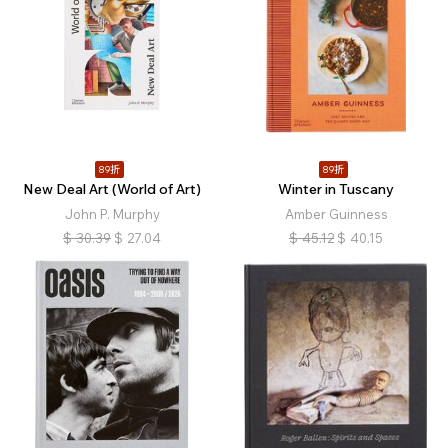
89折
89折
New Deal Art (World of Art)
Winter in Tuscany
John P. Murphy
Amber Guinness
$
30.39
$
27.04
$
45.12
$
40.15