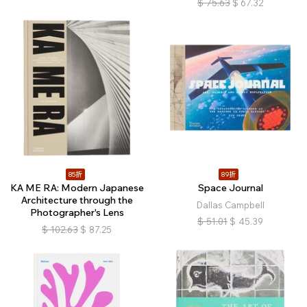
$
75.63
$
67.32
85折
89折
KA ME RA: Modern Japanese
Space Journal
Architecture through the
Dallas Campbell
Photographer's Lens
$
51.01
$
45.39
$
102.63
$
87.25