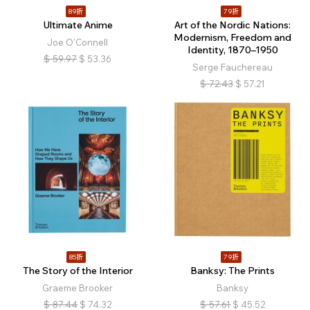
89折
79折
Ultimate Anime
Art of the Nordic Nations:
Modernism, Freedom and
Joe O'Connell
Identity, 1870–1950
$
59.97
$
53.36
Serge Fauchereau
$
72.43
$
57.21
85折
79折
The Story of the Interior
Banksy: The Prints
Graeme Brooker
Banksy
$
87.44
$
74.32
$
57.61
$
45.52