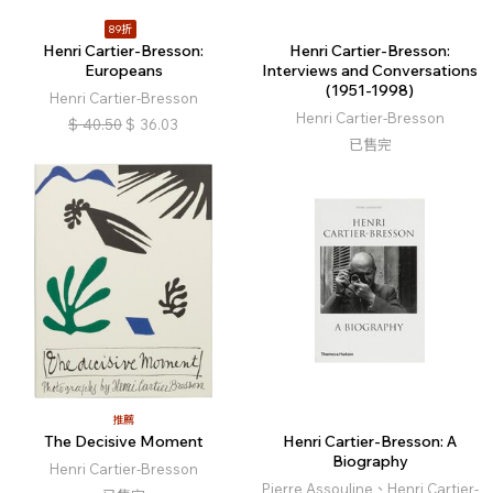
89折
Henri Cartier-Bresson:
Henri Cartier-Bresson:
Europeans
Interviews and Conversations
(1951-1998)
Henri Cartier-Bresson
Henri Cartier-Bresson
$
40.50
$
36.03
已售完
推薦
The Decisive Moment
Henri Cartier-Bresson: A
Biography
Henri Cartier-Bresson
Pierre Assouline、Henri Cartier-