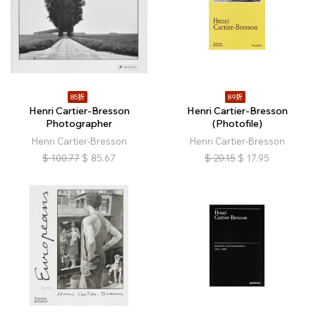
85折
89折
Henri Cartier-Bresson
Henri Cartier-Bresson
Photographer
(Photofile)
Henri Cartier-Bresson
Henri Cartier-Bresson
$
100.77
$
85.67
$
20.15
$
17.95