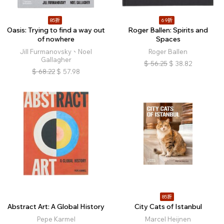
85折
69折
Oasis: Trying to find a way out
Roger Ballen: Spirits and
of nowhere
Spaces
Jill Furmanovsky、Noel
Roger Ballen
Gallagher
$
56.25
$
38.82
$
68.22
$
57.98
85折
Abstract Art: A Global History
City Cats of Istanbul
Pepe Karmel
Marcel Heijnen