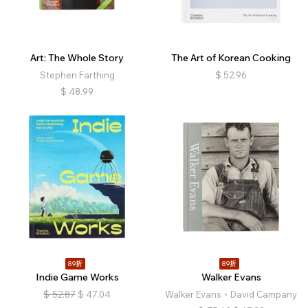
Art: The Whole Story
The Art of Korean Cooking
Stephen Farthing
$
52.96
$
48.99
89折
89折
Indie Game Works
Walker Evans
$
52.87
$
47.04
Walker Evans、David Campany