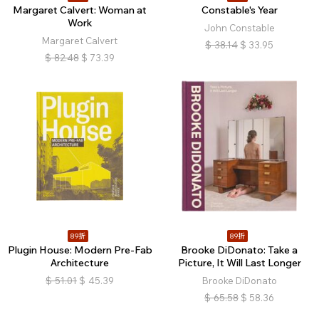
Margaret Calvert: Woman at
Constable's Year
Work
John Constable
Margaret Calvert
$
38.14
$
33.95
$
82.48
$
73.39
89折
89折
Plugin House: Modern Pre-Fab
Brooke DiDonato: Take a
Architecture
Picture, It Will Last Longer
$
51.01
$
45.39
Brooke DiDonato
$
65.58
$
58.36