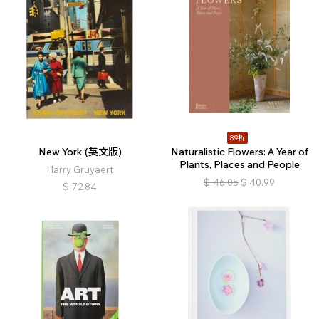
89折
New York (英文版)
Naturalistic Flowers: A Year of
Plants, Places and People
Harry Gruyaert
$
46.05
$
40.99
$
72.84