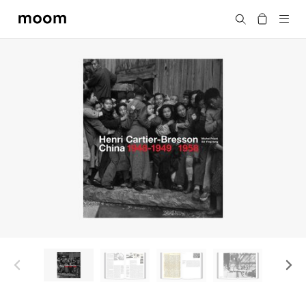
moom
搜尋
bookshop