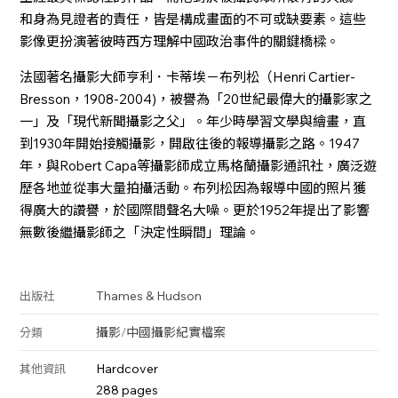
和身為見證者的責任，皆是構成畫面的不可或缺要素。這些
影像更扮演著彼時西方理解中國政治事件的關鍵橋樑。
法國著名攝影大師亨利．卡蒂埃－布列松（Henri Cartier-
Bresson，1908-2004)，被譽為「20世紀最偉大的攝影家之
一」及「現代新聞攝影之父」。年少時學習文學與繪畫，直
到1930年開始接觸攝影，開啟往後的報導攝影之路。1947
年，與Robert Capa等攝影師成立馬格蘭攝影通訊社，廣泛遊
歷各地並從事大量拍攝活動。布列松因為報導中國的照片獲
得廣大的讚譽，於國際間聲名大噪。更於1952年提出了影響
無數後繼攝影師之「決定性瞬間」理論。
Thames & Hudson
出版社
攝影
/
中國攝影
紀實
檔案
分類
Hardcover
其他資訊
288 pages