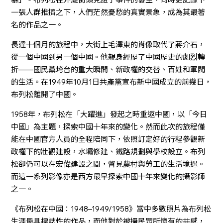
一張人群推擠之下，人們茫然憂愁的真實景象，成為其最著
名的作品之一。
長達十個月的旅程中，大街上毛澤東的肖像取代了蔣介石，
從一個中國到另一個中國。他親身經歷了中國歷史的劇烈轉
折——國民黨垮台的重大瞬間、新政權的交替、百姓和軍閥
的生活。在1949年10月1日共產黨宣布新中國成立的前幾日，
布列松離開了中國。
1958年，布列松在「大躍進」發起之時重返中國，以「今日
中國」為主題，探索中國十年來的變化。然而此次的旅程僅
能在中國官方人員的全程陪同下，依照訂定好的行程參觀新
政權下的壯觀建設，水壩修建、鐵路規劃與學校設立。布列
松卻仍可以在宏偉建設之間，瞥見農村與勞工的生活境遇。
而這一系列影像亦是西方最早探索中國十年來變化的攝影師
之一。
《布列松在中國：1948–1949/1958》當中多數照片為布列松
生涯最具標誌性的作品，而他對於被攝民眾所懷有的共感，