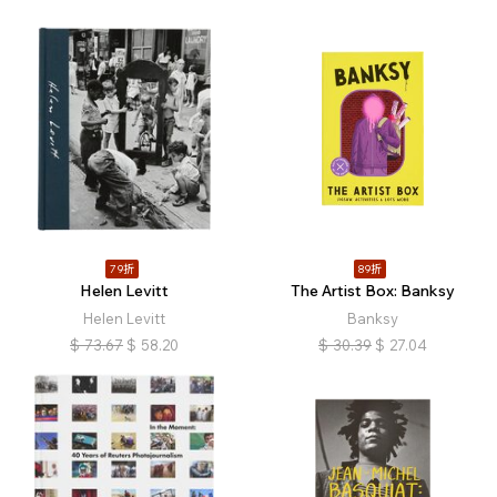
79折
89折
Helen Levitt
The Artist Box: Banksy
Helen Levitt
Banksy
$
73.67
$
58.20
$
30.39
$
27.04