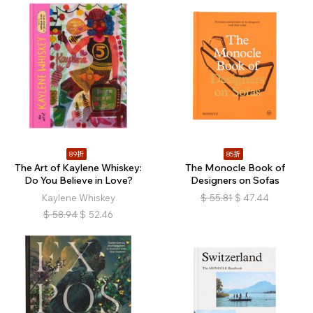
89折
85折
The Art of Kaylene Whiskey:
The Monocle Book of
Do You Believe in Love?
Designers on Sofas
Kaylene Whiskey
$
55.81
$
47.44
$
58.94
$
52.46