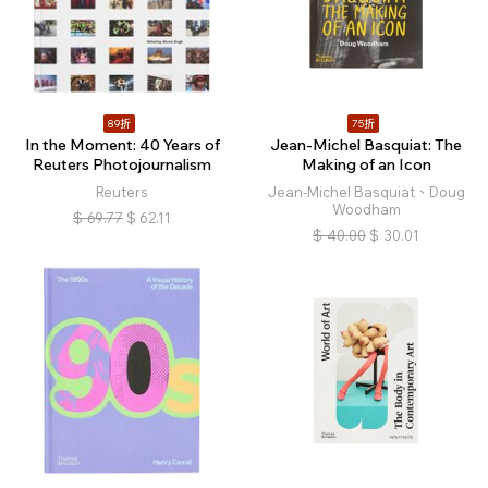
89折
75折
In the Moment: 40 Years of
Jean-Michel Basquiat: The
Reuters Photojournalism
Making of an Icon
Reuters
Jean-Michel Basquiat、Doug
Woodham
$
69.77
$
62.11
$
40.00
$
30.01