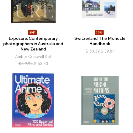
89折
79折
Exposure: Contemporary
Switzerland: The Monocle
photographers in Australia and
Handbook
New Zealand
$
50.39
$
39.81
Amber Creswell Bell
$
59.94
$
53.33