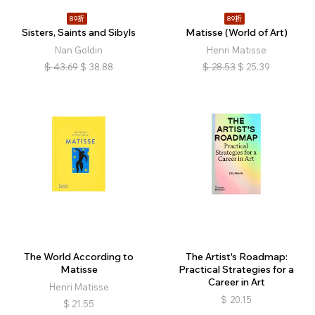
89折
89折
Sisters, Saints and Sibyls
Matisse (World of Art)
Nan Goldin
Henri Matisse
$
43.69
$
38.88
$
28.53
$
25.39
The World According to
The Artist's Roadmap:
Matisse
Practical Strategies for a
Career in Art
Henri Matisse
$
20.15
$
21.55