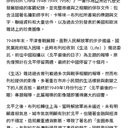
Bresson: China 1948-1949, 1958）》一書作為亞洲近代歷史
發展脈絡的客觀紀錄，並完整串連與之相關的保存文件：包
含法國著名攝影師亨利．卡蒂埃－布列松所書寫的標題與文
字、聯絡資料和大量信件，以及過去分別發表於美國和歐洲
雜誌上的珍貴圖像。
1948年末，平津會戰展開，面對人民解放軍的步步進逼，國
民黨政府陷入困境。此時布列松收到《生活（Life）》雜誌委
託，前往中國拍攝以〈北平最後的日子〉為主題的報導。原
先僅預計在北平停留兩週，最終於中國停留了十個月。
《生活》雜誌過去曾刊載過多次與戰爭相關的報導，然而布
列松提供的影像，多著重在市井小民間的生活樣貌與劇變之
下的人民百態。最終於1949年1月份刊出了〈北平最後的一
眼〉專題報導，此篇報導的影像隨即獲得廣大的迴響。
北平之後，布列松轉往上海，當時解放軍尚未逼近，未有明
顯肅殺氣息，城市氣氛明顯有別於北平。但隨著金融與經濟
的不穩定，造就嚴重通貨膨脹，導致了著名的「金圓券風
暴」。布列松在外灘街頭見證了事件的發生，同時更記錄下