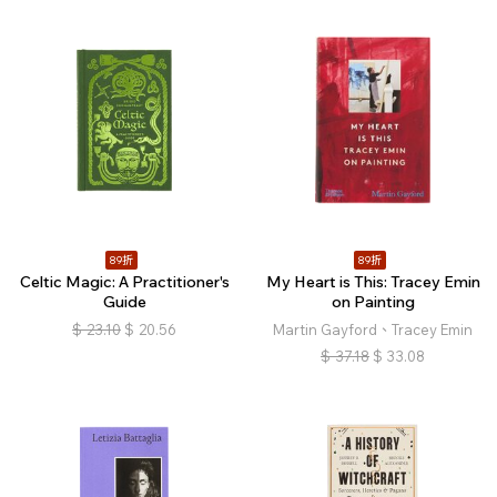
89折
89折
Celtic Magic: A Practitioner's
My Heart is This: Tracey Emin
Guide
on Painting
$
23.10
$
20.56
Martin Gayford、Tracey Emin
$
37.18
$
33.08