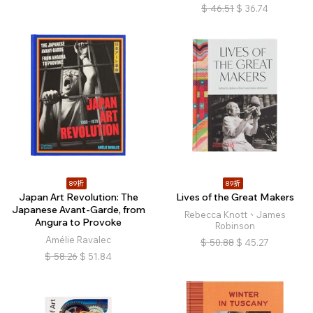
$
46.51
$
36.74
89折
89折
Japan Art Revolution: The
Lives of the Great Makers
Japanese Avant-Garde, from
Rebecca Knott、James
Angura to Provoke
Robinson
Amélie Ravalec
$
50.88
$
45.27
$
58.26
$
51.84