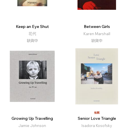
Keep an Eye Shut
Between Girls
花代
Karen Marshall
缺貨中
缺貨中
推薦
Growing Up Travelling
Senior Love Triangle
Jamie Johnson
Isadora Kosofsky