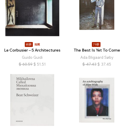
85折
推薦
79折
Le Corbusier – 5 Architectures
The Best Is Yet To Come
Guido Guidi
Ada Bligaard Søby
$
60.59
$
51.51
$
47.43
$
37.45