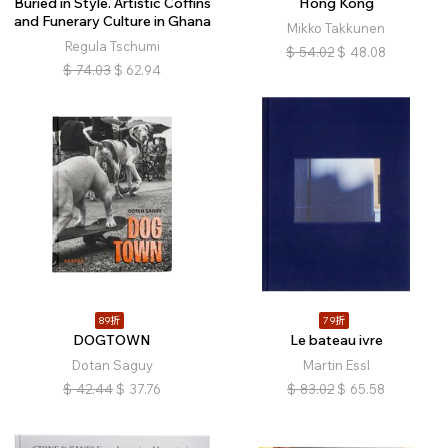
Buried in Style. Artistic Coffins
Hong Kong
and Funerary Culture in Ghana
Mikko Takkunen
Regula Tschumi
$
54.02
$
48.08
$
74.03
$
62.94
89折
79折
DOGTOWN
Le bateau ivre
Dotan Saguy
Martin Essl
$
42.44
$
37.76
$
83.02
$
65.58