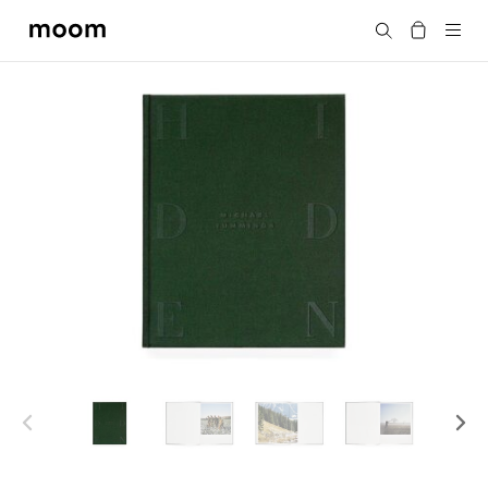
moom
搜尋
bookshop