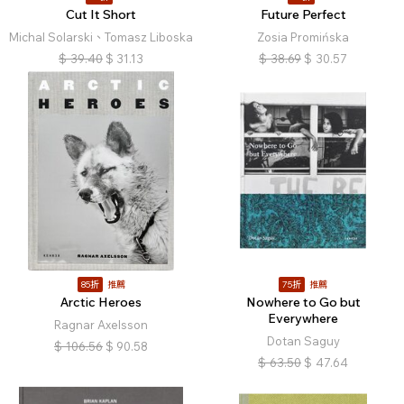
Cut It Short
Future Perfect
Michal Solarski、Tomasz Liboska
Zosia Promińska
$
39.40
$
31.13
$
38.69
$
30.57
85折
推薦
75折
推薦
Arctic Heroes
Nowhere to Go but
Everywhere
Ragnar Axelsson
Dotan Saguy
$
106.56
$
90.58
$
63.50
$
47.64