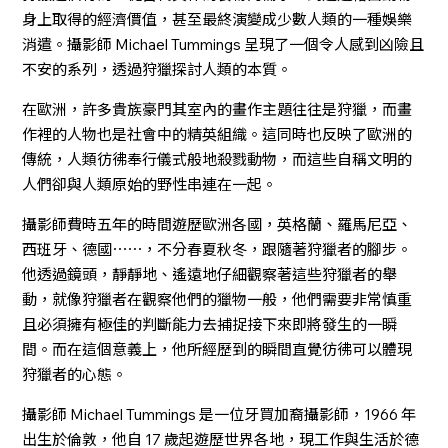
身上取得的經濟價值，甚至最終演變成少數人類的一種娛樂
消遣。攝影師 Michael Tummings 呈現了一個令人感到凶險且
不安的系列，透過狩獵探討人類的本質。
在歐洲，許多貴族豪門其室內的畫作主題往往是狩獵，而畫
作裡的人物也是社會中的精英組織。這同時也反映了歐洲的
傳統，人類彷彿奉行儀式般地殺戮動物，而這些自稱文明的
人們卻與人類原始的野性串連在一起。
攝影師費時五年的時間遊歷歐洲各國，英格蘭、羅馬尼亞、
西班牙、德國⋯⋯，不分春夏秋冬，跟隨著狩獵者的腳步。
他透過鏡頭，靜靜地、遙遠地仔細觀察著這些狩獵者的舉
動，就像狩獵者在觀察他們的獵物一般，他們需要非常慎重
且必須擁有極佳的判斷能力去捕捉接下來即將發生的一瞬
間。而在這個意義上，他所經歷到的瞬間直覺彷彿可以體現
狩獵者的心態。
攝影師 Michael Tummings 是一位牙買加裔攝影師，1966 年
出生於倫敦，他自 17 歲起遊歷世界各地，現工作與生活於德