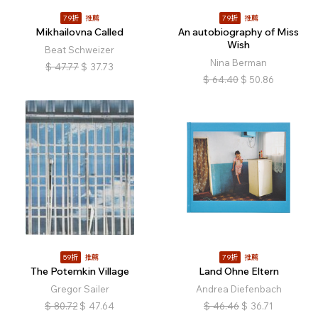
79折
推薦
79折
推薦
Mikhailovna Called
An autobiography of Miss
Wish
Beat Schweizer
Nina Berman
$
47.77
$
37.73
$
64.40
$
50.86
59折
推薦
79折
推薦
The Potemkin Village
Land Ohne Eltern
Gregor Sailer
Andrea Diefenbach
$
80.72
$
47.64
$
46.46
$
36.71