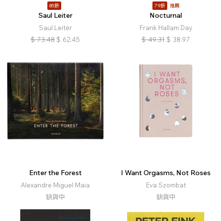
85折
79折
推薦
Saul Leiter
Nocturnal
Saul Leiter
Frank Hallam Day
$
73.48
$
62.45
$
49.31
$
38.97
Enter the Forest
I Want Orgasms, Not Roses
Alexandre Miguel Maia
Eva Szombat
缺貨中
缺貨中