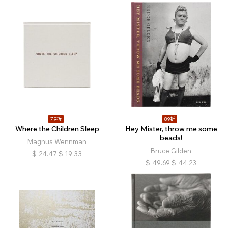
79折
89折
Where the Children Sleep
Hey Mister, throw me some
beads!
Magnus Wennman
Bruce Gilden
$
24.47
$
19.33
$
49.69
$
44.23