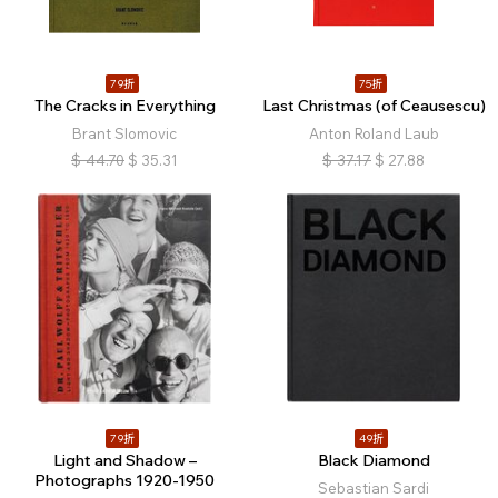
79折
75折
The Cracks in Everything
Last Christmas (of Ceausescu)
Brant Slomovic
Anton Roland Laub
$
44.70
$
35.31
$
37.17
$
27.88
79折
49折
Light and Shadow –
Black Diamond
Photographs 1920-1950
Sebastian Sardi