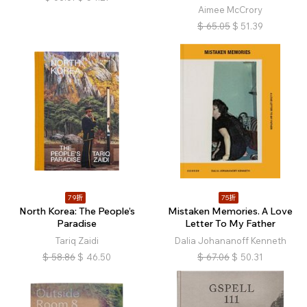
Aimee McCrory
$
65.05
$
51.39
79折
75折
North Korea: The People’s
Mistaken Memories. A Love
Paradise
Letter To My Father
Tariq Zaidi
Dalia Johananoff Kenneth
$
58.86
$
46.50
$
67.06
$
50.31