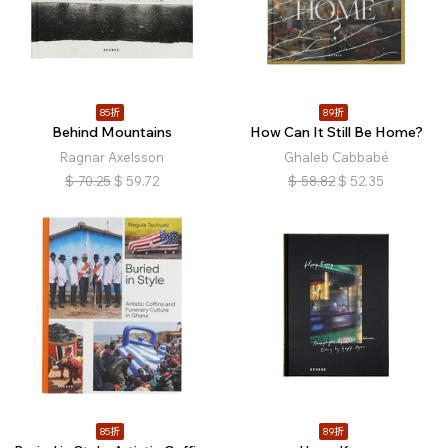
85折
89折
Behind Mountains
How Can It Still Be Home?
Ragnar Axelsson
Ghaleb Cabbabé
$
70.25
$
59.72
$
58.82
$
52.35
85折
89折