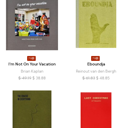
79折
79折
I'm Not On Your Vacation
Eboundja
Brian Kaplan
Reinout van den Bergh
$
49.19
$
38.88
$
61.83
$
48.85