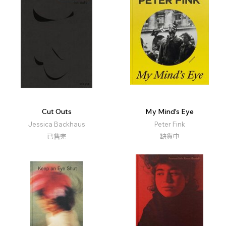
Cut Outs
My Mind's Eye
Jessica Backhaus
Peter Fink
已售完
缺貨中