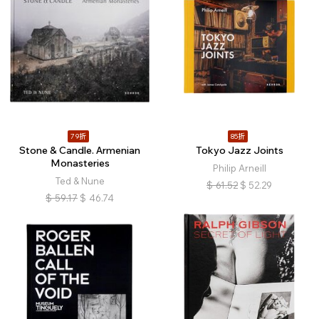
79折
85折
Stone & Candle. Armenian
Tokyo Jazz Joints
Monasteries
Philip Arneill
Ted & Nune
$
61.52
$
52.29
$
59.17
$
46.74