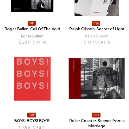
85折
75折
Roger Ballen: Call Of The Void
Ralph Gibson. Secret of Light
Roger Ballen
Ralph Gibson
$
45.13
$
38.35
$
76.20
$
57.15
79折
79折
BOYS! BOYS! BOYS!
Roller Coaster. Scenes from a
Marriage
$
68.61
$
54.21