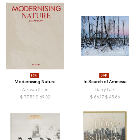
89折
69折
Modernising Nature
In Search of Amnesia
Zak van Biljon
Barry Falk
$
77.53
$
69.02
$
66.17
$
45.66