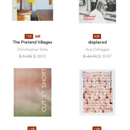
75折
推薦
85折
The Pretend Villages
displaced
Christopher Sims
Ara Oshagan
$
51.85
$
38.91
$
46.90
$
39.87
79折
79折