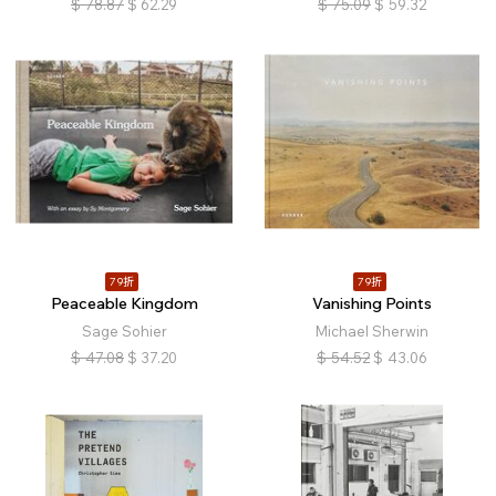
$
78.87
$
62.29
$
75.09
$
59.32
79折
79折
Peaceable Kingdom
Vanishing Points
Sage Sohier
Michael Sherwin
$
47.08
$
37.20
$
54.52
$
43.06