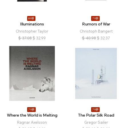
89折
79折
Illuminations
Rumors of War
Christopher Taylor
Christoph Bangert
$
37.08
$
32.99
$
40.98
$
32.37
79折
79折
Where the World is Melting
The Polar Silk Road
Ragnar Axelsson
Gregor Sailer