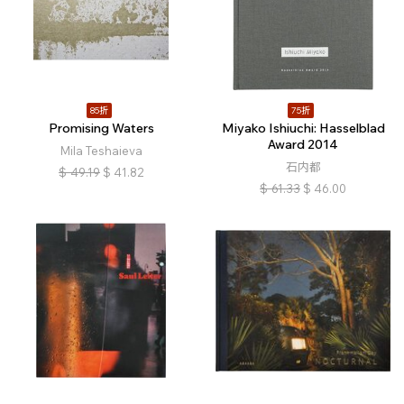
85折
75折
Promising Waters
Miyako Ishiuchi: Hasselblad
Award 2014
Mila Teshaieva
石内都
$
49.19
$
41.82
$
61.33
$
46.00