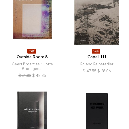
79折
59折
Outside Room 8
Gspell 111
Geert Broertjes、Lotte
Roland Reinstadler
Bronsgeest
$
47.55
$
28.06
$
61.83
$
48.85