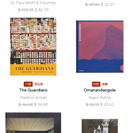
Dr. Paul Wolff & Tritschler
$
45.66
$
22.37
$
109.35
$
86.39
79折
簽名版
85折
推薦
The Guardians
Omatandangole
Vladimir Antaki
Aapo Huhta
$
46.68
$
36.89
$
50.15
$
42.62