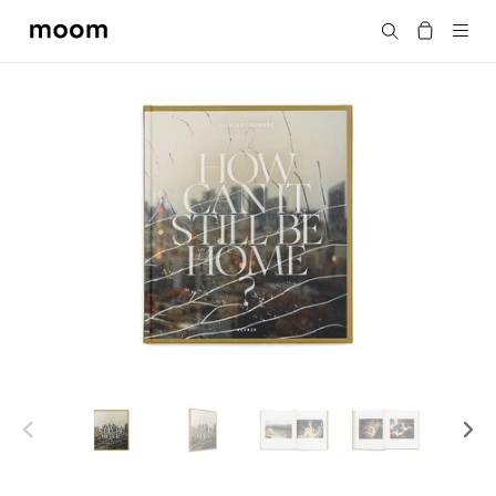
moom
搜尋
bookshop