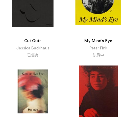
Cut Outs
My Mind's Eye
Jessica Backhaus
Peter Fink
已售完
缺貨中