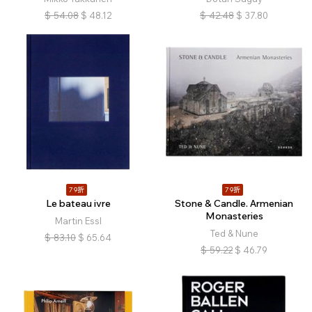
$
54.08
$
48.12
$
42.48
$
37.80
79折
79折
Le bateau ivre
Stone & Candle. Armenian
Monasteries
Martin Essl
Ted & Nune
$
83.10
$
65.64
$
59.22
$
46.79