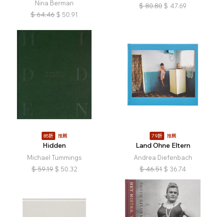
Nina Berman
$
80.80
$
47.69
$
64.46
$
50.91
85折
推薦
79折
推薦
Hidden
Land Ohne Eltern
Michael Tummings
Andrea Diefenbach
$
59.19
$
50.32
$
46.51
$
36.74