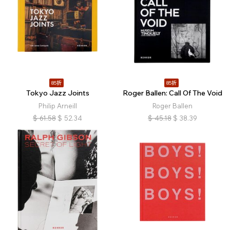
85折
85折
Tokyo Jazz Joints
Roger Ballen: Call Of The Void
Philip Arneill
Roger Ballen
$
61.58
$
52.34
$
45.18
$
38.39