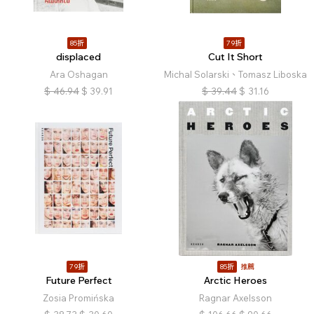
85折
79折
displaced
Cut It Short
Ara Oshagan
Michal Solarski、Tomasz Liboska
$
46.94
$
39.91
$
39.44
$
31.16
79折
85折
推薦
Future Perfect
Arctic Heroes
Zosia Promińska
Ragnar Axelsson