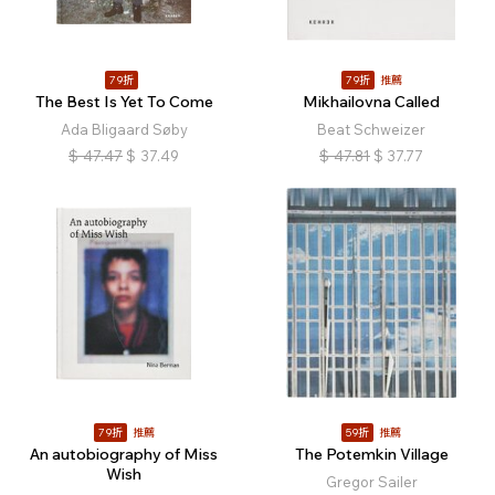
79折
79折
推薦
The Best Is Yet To Come
Mikhailovna Called
Ada Bligaard Søby
Beat Schweizer
$
47.47
$
37.49
$
47.81
$
37.77
79折
推薦
59折
推薦
An autobiography of Miss
The Potemkin Village
Wish
Gregor Sailer