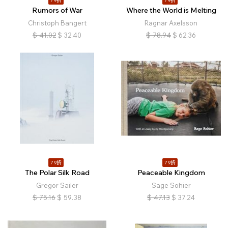
79折
79折
Rumors of War
Where the World is Melting
Christoph Bangert
Ragnar Axelsson
$
41.02
$
32.40
$
78.94
$
62.36
79折
79折
The Polar Silk Road
Peaceable Kingdom
Gregor Sailer
Sage Sohier
$
75.16
$
59.38
$
47.13
$
37.24