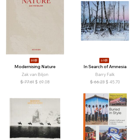
89折
69折
Modernising Nature
In Search of Amnesia
Zak van Biljon
Barry Falk
$
77.61
$
69.08
$
66.23
$
45.70