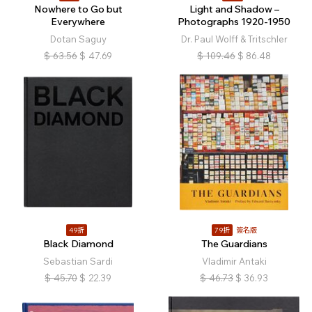
Nowhere to Go but
Light and Shadow –
Everywhere
Photographs 1920-1950
Dotan Saguy
Dr. Paul Wolff & Tritschler
$
63.56
$
47.69
$
109.46
$
86.48
49折
79折
簽名版
Black Diamond
The Guardians
Sebastian Sardi
Vladimir Antaki
$
45.70
$
22.39
$
46.73
$
36.93