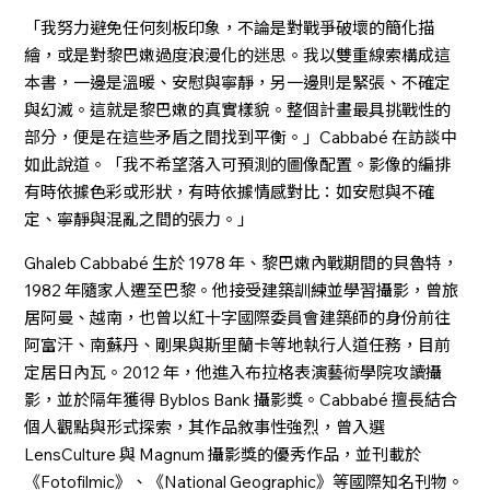
「我努力避免任何刻板印象，不論是對戰爭破壞的簡化描
繪，或是對黎巴嫩過度浪漫化的迷思。我以雙重線索構成這
本書，一邊是溫暖、安慰與寧靜，另一邊則是緊張、不確定
與幻滅。這就是黎巴嫩的真實樣貌。整個計畫最具挑戰性的
部分，便是在這些矛盾之間找到平衡。」Cabbabé 在訪談中
如此說道。「我不希望落入可預測的圖像配置。影像的編排
有時依據色彩或形狀，有時依據情感對比：如安慰與不確
定、寧靜與混亂之間的張力。」
Ghaleb Cabbabé 生於 1978 年、黎巴嫩內戰期間的貝魯特，
1982 年隨家人遷至巴黎。他接受建築訓練並學習攝影，曾旅
居阿曼、越南，也曾以紅十字國際委員會建築師的身份前往
阿富汗、南蘇丹、剛果與斯里蘭卡等地執行人道任務，目前
定居日內瓦。2012 年，他進入布拉格表演藝術學院攻讀攝
影，並於隔年獲得 Byblos Bank 攝影獎。Cabbabé 擅長結合
個人觀點與形式探索，其作品敘事性強烈，曾入選
LensCulture 與 Magnum 攝影獎的優秀作品，並刊載於
《Fotofilmic》、《National Geographic》等國際知名刊物。