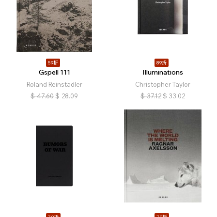
59折
89折
Gspell 111
Illuminations
Roland Reinstadler
Christopher Taylor
$
47.60
$
28.09
$
37.12
$
33.02