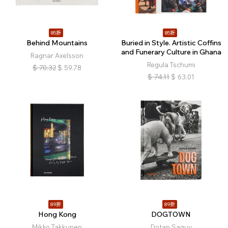
85折
85折
Behind Mountains
Buried in Style. Artistic Coffins
and Funerary Culture in Ghana
Ragnar Axelsson
Regula Tschumi
$
70.32
$
59.78
$
74.11
$
63.01
89折
89折
Hong Kong
DOGTOWN
Mikko Takkunen
Dotan Saguy