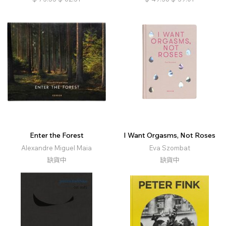
Enter the Forest
I Want Orgasms, Not Roses
Alexandre Miguel Maia
Eva Szombat
缺貨中
缺貨中