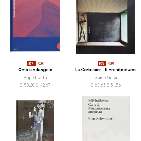
85折
推薦
85折
推薦
Omatandangole
Le Corbusier – 5 Architectures
Aapo Huhta
Guido Guidi
$
50.20
$
42.67
$
60.65
$
51.56