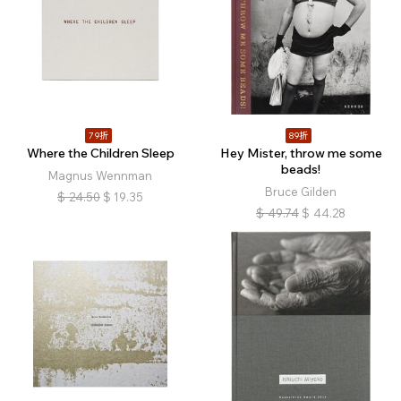
79折
89折
Where the Children Sleep
Hey Mister, throw me some
beads!
Magnus Wennman
Bruce Gilden
$
24.50
$
19.35
$
49.74
$
44.28