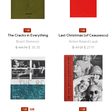
79折
75折
The Cracks in Everything
Last Christmas (of Ceausescu)
Brant Slomovic
Anton Roland Laub
$
44.74
$
35.35
$
37.21
$
27.91
75折
推薦
79折