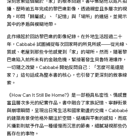
深刻思索這個關於「家」的根本問題。書中集結他以底片拍
攝、歷時逾五年完成的黎巴嫩影像，透過親密且多層次的視
角，叩問「歸屬感」、「記憶」與「場所」的連結，並揭示
其中的矛盾與模糊地帶。
此作緣起於回訪黎巴嫩的影像紀錄。在外地生活超過二十
年，Cabbabé 試圖捕捉每次回家時的所見所感——從光線、
質感、老屋到那些令他感覺到「家」的場所。然而，隨著黎
巴嫩陷入前所未有的金融危機，緊接著發生貝魯特港爆炸，
一切隨之改變。Cabbabé 開始反問自己：「怎麼可能還是
家？」這句話成為整本書的核心，也引發了更深刻的敘事線
索。
《How Can It Still Be Home?》是一部極具私密性、情感豐
富且層次多元的紀實作品。書中融合了家族記憶、寧靜街景
與崩壞瞬間，呈現出日常生活和國家動盪的交織。Cabbabé
的建築背景使他格外關注於空間、結構與平衡的感知，而底
片攝影則賦予作品一種緩慢而沉思的節奏，細膩凝視那些仍
舊存在的事物。