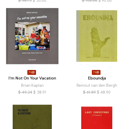
$
38.73
$
30.60
$
106.66
$
90.66
79折
79折
I'm Not On Your Vacation
Eboundja
Brian Kaplan
Reinout van den Bergh
$
49.24
$
38.91
$
61.89
$
48.90