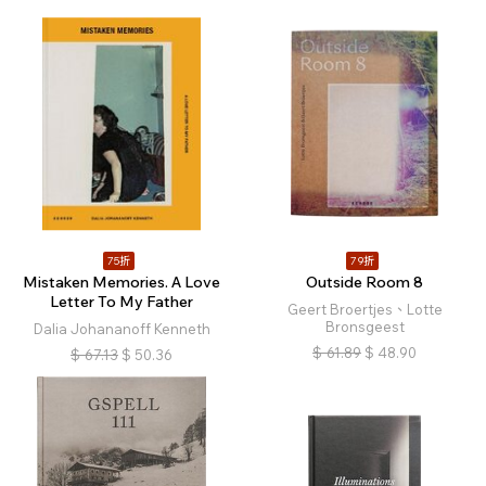
75折
79折
Mistaken Memories. A Love
Outside Room 8
Letter To My Father
Geert Broertjes、Lotte
Bronsgeest
Dalia Johananoff Kenneth
$
61.89
$
48.90
$
67.13
$
50.36