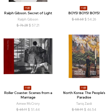
75折
79折
Ralph Gibson. Secret of Light
BOYS! BOYS! BOYS!
Ralph Gibson
$
68.68
$
54.26
$
76.28
$
57.21
79折
79折
Roller Coaster. Scenes from a
North Korea: The People’s
Marriage
Paradise
Aimee McCrory
Tariq Zaidi
$
65.11
$
51.44
$
58.91
$
46.54