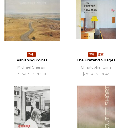
79折
75折
推薦
Vanishing Points
The Pretend Villages
Michael Sherwin
Christopher Sims
$
54.57
$
43.10
$
51.91
$
38.94