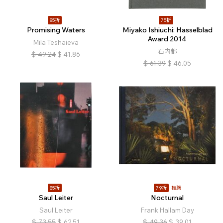
85折
75折
Promising Waters
Miyako Ishiuchi: Hasselblad
Award 2014
Mila Teshaieva
石内都
$
49.24
$
41.86
$
61.39
$
46.05
85折
79折
推薦
Saul Leiter
Nocturnal
Saul Leiter
Frank Hallam Day
$
73.55
$
62.51
$
49.36
$
39.01