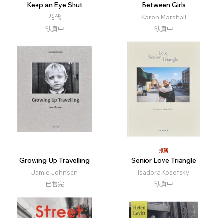
Keep an Eye Shut
Between Girls
花代
Karen Marshall
缺貨中
缺貨中
推薦
Growing Up Travelling
Senior Love Triangle
Jamie Johnson
Isadora Kosofsky
已售完
缺貨中