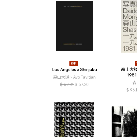
85折
Los Angeles x Shinjuku
森山大
198
森山大道、Avo Tavitian
森
$
67.31
$
57.20
$
96.