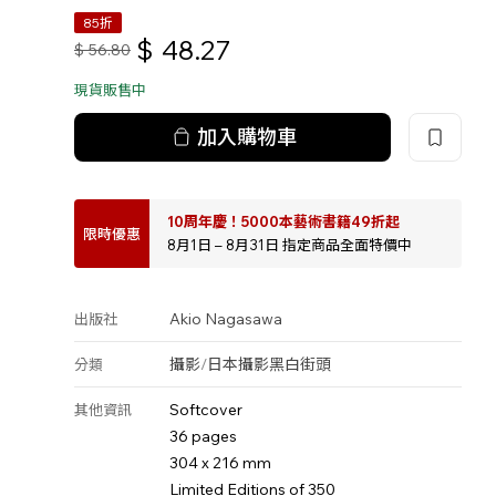
85折
$
48.27
$
56.80
現貨販售中
加入購物車
10周年慶！5000本藝術書籍49折起
限時優惠
8月1日 – 8月31日 指定商品全面特價中
Akio Nagasawa
出版社
攝影
/
日本攝影
黑白
街頭
分類
Softcover
其他資訊
36 pages
304 x 216 mm
Limited Editions of 350