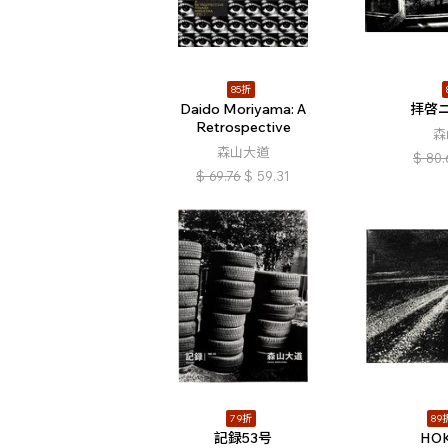
85折
Daido Moriyama: A
拝啓
Retrospective
森
森山大道
$
80.
$
69.76
$
59.31
79折
89
記録53号
HO