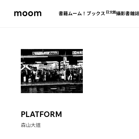
日文館
書籍
ムーム！ブックス
攝影書
雜
moom
bookshop
PLATFORM
森山大道