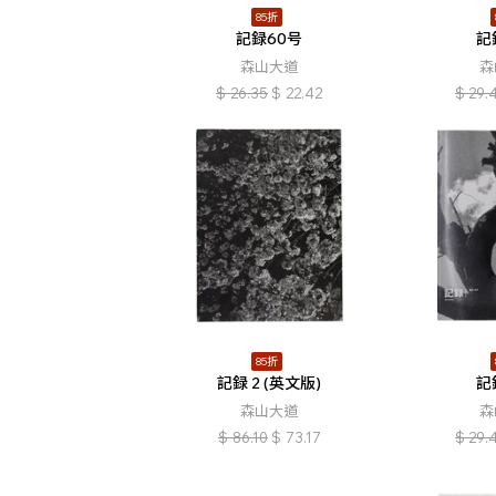
85折
記録60号
記
森山大道
森
$
26.35
$
22.42
$
29.
85折
記録 2 (英文版)
記
森山大道
森
$
86.10
$
73.17
$
29.