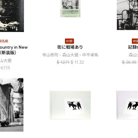
簽名版
89折
85
ountry in New
街に戦場あり
記録
k（新装版）
寺山修司、森山大道、中平卓馬
森山
山大道
$
12.71
$
11.32
$
26.35
67.15