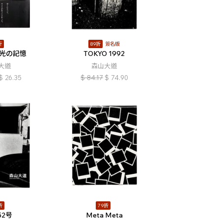
折
89折
簽名版
 光の記憶
TOKYO 1992
大道
森山大道
$
26.35
$
84.17
$
74.90
折
79折
52号
Meta Meta