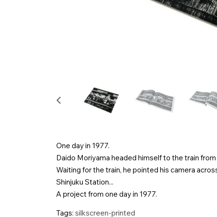
One day in 1977.
Daido Moriyama headed himself to the train from
Waiting for the train, he pointed his camera acro
Shinjuku Station...
A project from one day in 1977.
Tags:
silkscreen-printed