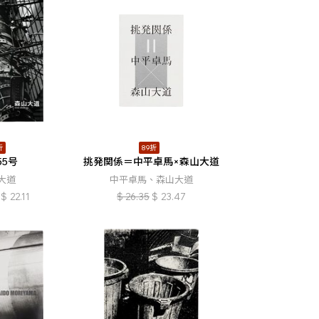
折
89折
55号
挑発関係＝中平卓馬×森山大道
大道
中平卓馬、森山大道
$
22.11
$
26.35
$
23.47