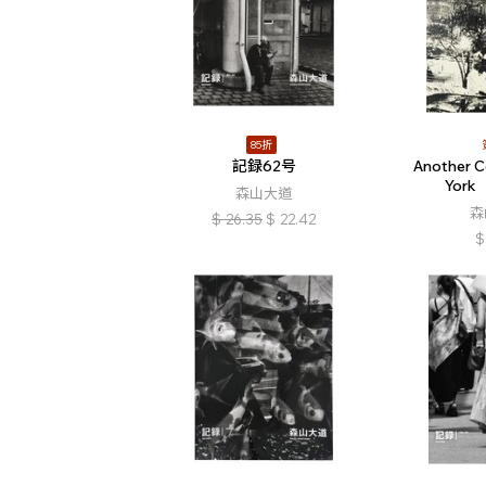
85折
記録62号
Another C
Yor
森山大道
森
$
26.35
$
22.42
$