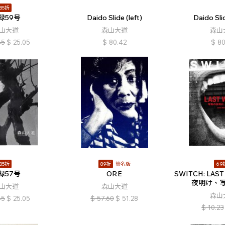
85折
録59号
Daido Slide (left)
Daido Slid
山大道
森山大道
森山
45
$
25.05
$
80.42
$
80
85折
89折
簽名版
69
録57号
ORE
SWITCH: LAS
夜明け、
山大道
森山大道
森山
45
$
25.05
$
57.60
$
51.28
$
10.23