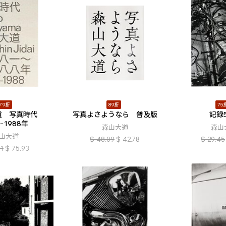
79折
89折
75
道 写真時代
写真よさようなら 普及版
記録
1−1988年
森山大道
森山
山大道
$
48.09
$
42.78
$
29.45
11
$
75.93