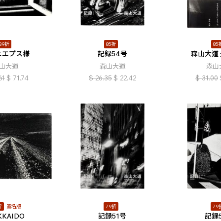
89折
85折
85
ニエプス様
記録54号
森山大道
山大道
森山大道
森山
61
$
71.74
$
26.35
$
22.42
$
31.00
折
簽名版
79折
79
KKAIDO
記録51号
記録