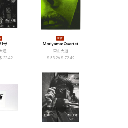
折
85折
61号
Moriyama: Quartet
大道
森山大道
$
22.42
$
85.26
$
72.49