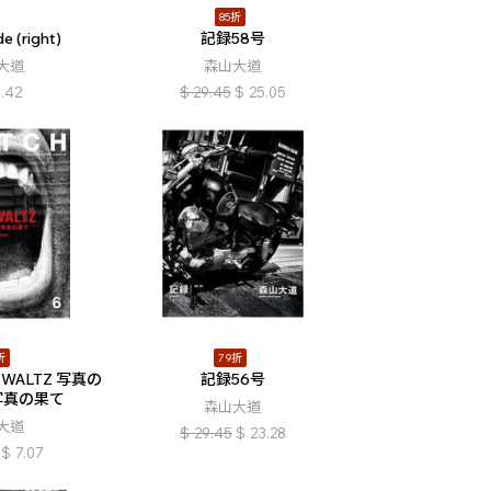
85折
e (right)
記録58号
大道
森山大道
.42
$
29.45
$
25.05
折
79折
T WALTZ 写真の
記録56号
写真の果て
森山大道
大道
$
29.45
$
23.28
$
7.07