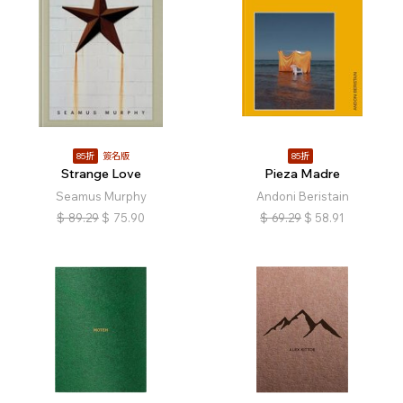
85折
簽名版
85折
Strange Love
Pieza Madre
Seamus Murphy
Andoni Beristain
$
89.29
$
75.90
$
69.29
$
58.91