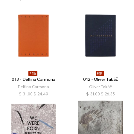
79折
85折
013 - Delfina Carmona
012 - Oliver Takáč
Delfina Carmona
Oliver Takáč
$
31.00
$
24.49
$
31.00
$
26.35