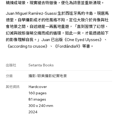
精煉成場景，現實褪去特徵後，便化為詩意並重新湧現。
Juan Miguel Ramírez-Suassi 生於西班牙馬約卡島，現居馬
德里，自學攝影成才的他風格不拘，定位大致介於肖像與社
會地景之間，自述總是一再舊地重遊，「直到習慣了幻想、
幻滅與故態復萌交織而成的循環，如此一來，才能透過拍下
的影像理解自我。」Juan 已出版《One Eyed Ulysses》、
《according to crusoe》、《Fordlândia9》等書。
Setanta Books
出版社
攝影
/
歐美攝影
紀實
地景
分類
Hardcover
其他資訊
160 pages
81 images
300 x 240 mm
2024