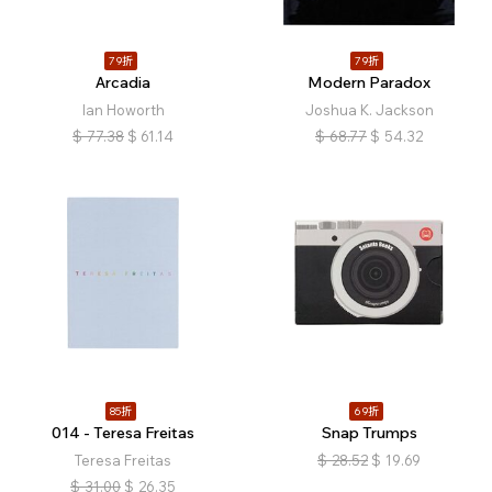
79折
79折
Arcadia
Modern Paradox
Ian Howorth
Joshua K. Jackson
$
77.38
$
61.14
$
68.77
$
54.32
85折
69折
014 - Teresa Freitas
Snap Trumps
Teresa Freitas
$
28.52
$
19.69
$
31.00
$
26.35