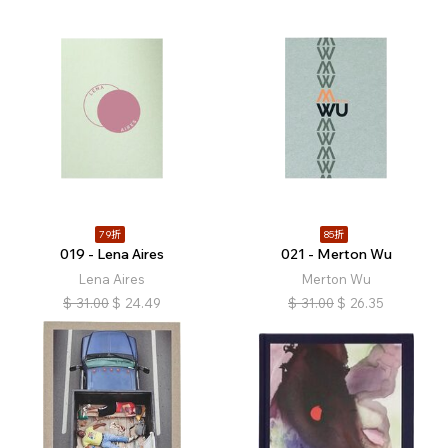
79折
85折
019 - Lena Aires
021 - Merton Wu
Lena Aires
Merton Wu
$
31.00
$
24.49
$
31.00
$
26.35