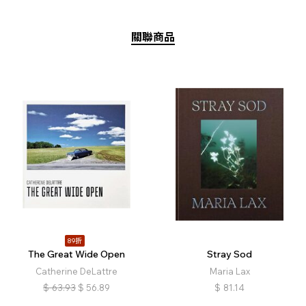
關聯商品
89折
The Great Wide Open
Stray Sod
Catherine DeLattre
Maria Lax
$
63.93
$
56.89
$
81.14