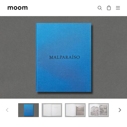
moom
搜尋
bookshop