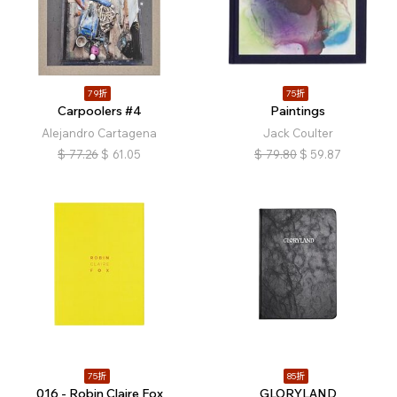
79折
75折
Carpoolers #4
Paintings
Alejandro Cartagena
Jack Coulter
$
77.26
$
61.05
$
79.80
$
59.87
75折
85折
016 - Robin Claire Fox
GLORYLAND