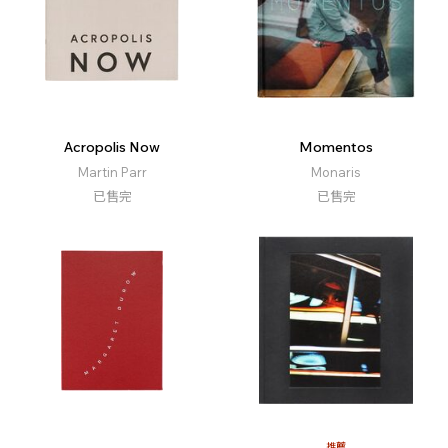
Acropolis Now
Momentos
Martin Parr
Monaris
已售完
已售完
推薦