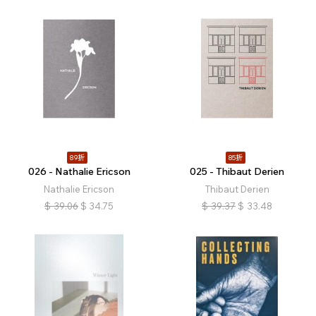
89折
85折
026 - Nathalie Ericson
025 - Thibaut Derien
Nathalie Ericson
Thibaut Derien
$
39.06
$
34.75
$
39.37
$
33.48