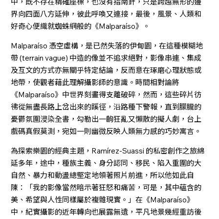
中，既不存在精確座標，也沒有指南針，只是跨越無形的邊
界向四面八方延伸，彼此呼喚又連接，最後，風景、人類和
好奇心便織就蜘蛛網般的《Malparaíso》。
Malparaíso 憑空虛構，是已然失落的伊甸園，在這種模糊地
帶 (terrain vague) 中造的像並不追求絕對，影像串連、集成
及互文的方式亦無關乎特定結論，反而意在琢磨心理狀態或
地帶，使觀者藉此理解攝影師的意識。時間相對論將
《Malparaíso》中世界刻畫得支離破碎，然而，這些碎片彷
彿從無盡長路上岔出來的蹊徑，沿路種下警報，直到朦朧的
憂鬱氛圍浸染全書，勾勒出一齣狂亂又懶散的擬人劇，台上
戲碼真假莫測，宛如一則幽微反映人類無力感的巧妙寓言。
為探索樂園的經典主題，Ramírez-Suassi 的私密創作之旅綿
延多年，途中，種族主義、身分認同、移民、陷入重圍的大
自然、暴力和動盪總堅定地領著照片前進，所以他如此自
陳：「我的影像當然暗示著狂怒和痛苦，可是，其中蘊含的
美、希望與人性同樣屬於複雜現實。」在《Malparaíso》
中，紀實攝影的近年轉向也展露無遺，平凡地景幾經重訪後