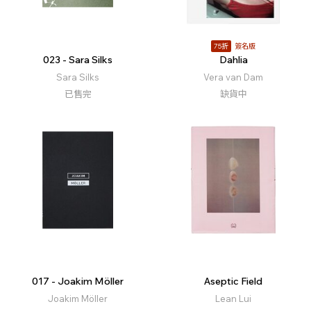
75折
簽名版
023 - Sara Silks
Dahlia
Sara Silks
Vera van Dam
已售完
缺貨中
017 - Joakim Möller
Aseptic Field
Joakim Möller
Lean Lui