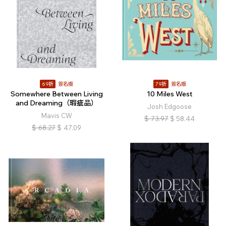
69折
簽名版
79折
簽名版
Somewhere Between Living
10 Miles West
and Dreaming（瑕疵品）
Josh Edgoose
Mavis CW
$
73.97
$
58.44
$
68.27
$
47.09