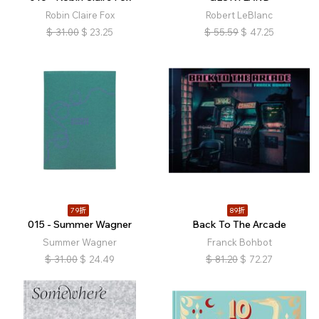
Robin Claire Fox
Robert LeBlanc
$
31.00
$
23.25
$
55.59
$
47.25
79折
89折
015 - Summer Wagner
Back To The Arcade
Summer Wagner
Franck Bohbot
$
31.00
$
24.49
$
81.20
$
72.27