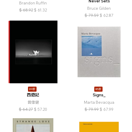
Never Sets
Brandon Ruffin
Bruce Gilden
$
68.92
$
61.32
$
79.59
$
62.87
89折
85折
西遊記
Signs_
曾偉健
Marta Bevacqua
$
64.27
$
57.20
$
79.99
$
67.99