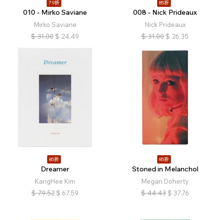
79折
85折
010 - Mirko Saviane
008 - Nick Prideaux
Mirko Saviane
Nick Prideaux
$
31.00
$
24.49
$
31.00
$
26.35
85折
85折
Dreamer
Stoned in Melanchol
KangHee Kim
Megan Doherty
$
79.52
$
67.59
$
44.43
$
37.76