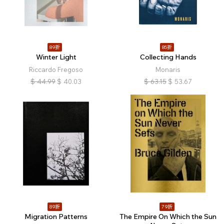
89折
85折
Winter Light
Collecting Hands
Riccardo Fregoso
Monaris
$
44.99
$
40.03
$
63.15
$
53.67
89折
79折
Migration Patterns
The Empire On Which the Sun