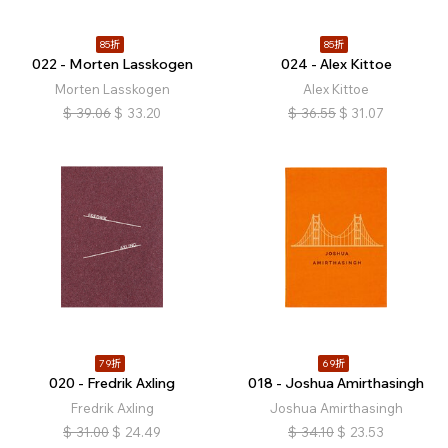
85折
85折
022 - Morten Lasskogen
024 - Alex Kittoe
Morten Lasskogen
Alex Kittoe
$
39.06
$
33.20
$
36.55
$
31.07
79折
69折
020 - Fredrik Axling
018 - Joshua Amirthasingh
Fredrik Axling
Joshua Amirthasingh
$
31.00
$
24.49
$
34.10
$
23.53