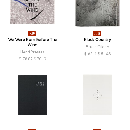
89折
79折
We Were Born Before The
Black Country
Wind
Bruce Gilden
Henri Prestes
$
65.11
$
51.43
$
78.87
$
70.19