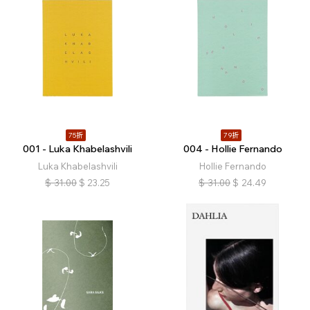
75折
79折
001 - Luka Khabelashvili
004 - Hollie Fernando
Luka Khabelashvili
Hollie Fernando
$
31.00
$
23.25
$
31.00
$
24.49