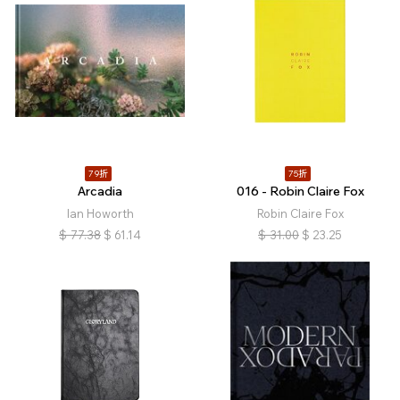
79折
75折
Arcadia
016 - Robin Claire Fox
Ian Howorth
Robin Claire Fox
$
77.38
$
61.14
$
31.00
$
23.25