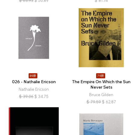
$
63.93
$
56.89
$
81.14
89折
79折
026 - Nathalie Ericson
The Empire On Which the Sun
Never Sets
Nathalie Ericson
Bruce Gilden
$
39.06
$
34.75
$
79.59
$
62.87