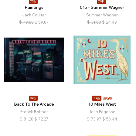
75折
79折
Paintings
015 - Summer Wagner
Jack Coulter
Summer Wagner
$
79.80
$
59.87
$
31.00
$
24.49
89折
79折
簽名版
Back To The Arcade
10 Miles West
Franck Bohbot
Josh Edgoose
$
81.20
$
72.27
$
73.97
$
58.44