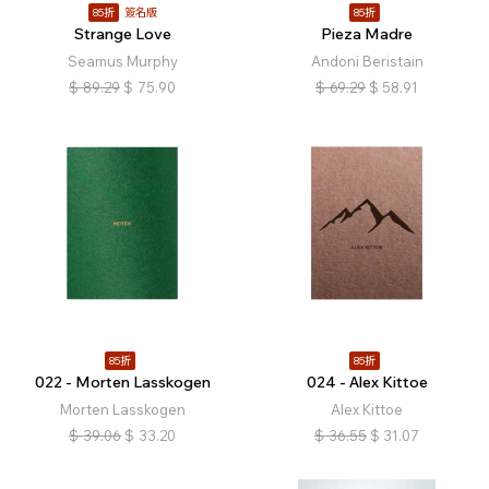
85折
簽名版
85折
Strange Love
Pieza Madre
Seamus Murphy
Andoni Beristain
$
89.29
$
75.90
$
69.29
$
58.91
85折
85折
022 - Morten Lasskogen
024 - Alex Kittoe
Morten Lasskogen
Alex Kittoe
$
39.06
$
33.20
$
36.55
$
31.07