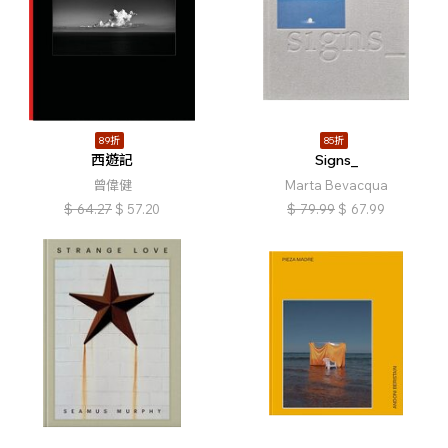
89折
85折
西遊記
Signs_
曾偉健
Marta Bevacqua
$
64.27
$
57.20
$
79.99
$
67.99