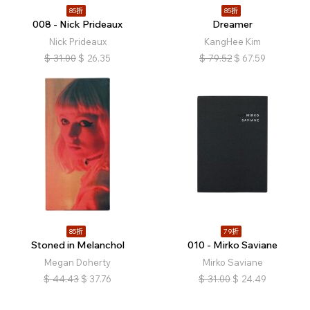
85折
85折
008 - Nick Prideaux
Dreamer
Nick Prideaux
KangHee Kim
$
31.00
$
26.35
$
79.52
$
67.59
85折
79折
Stoned in Melanchol
010 - Mirko Saviane
Megan Doherty
Mirko Saviane
$
44.43
$
37.76
$
31.00
$
24.49