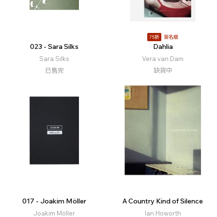
75折
簽名版
023 - Sara Silks
Dahlia
Sara Silks
Vera van Dam
已售完
缺貨中
017 - Joakim Möller
A Country Kind of Silence
Joakim Möller
Ian Howorth