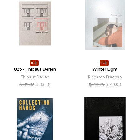
85折
89折
025 - Thibaut Derien
Winter Light
Thibaut Derien
Riccardo Fregoso
$
39.37
$
33.48
$
44.99
$
40.03