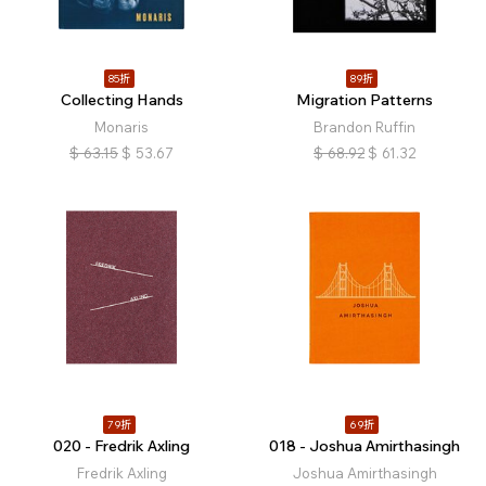
85折
89折
Collecting Hands
Migration Patterns
Monaris
Brandon Ruffin
$
63.15
$
53.67
$
68.92
$
61.32
79折
69折
020 - Fredrik Axling
018 - Joshua Amirthasingh
Fredrik Axling
Joshua Amirthasingh