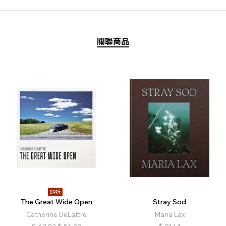
關聯商品
89折
The Great Wide Open
Stray Sod
Catherine DeLattre
Maria Lax