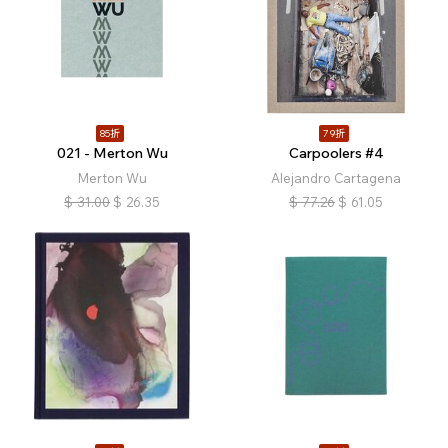
85折
79折
021 - Merton Wu
Carpoolers #4
Merton Wu
Alejandro Cartagena
$
31.00
$
26.35
$
77.26
$
61.05