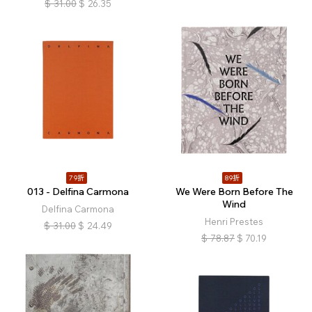
$
31.00
$
26.35
79折
89折
013 - Delfina Carmona
We Were Born Before The
Wind
Delfina Carmona
Henri Prestes
$
31.00
$
24.49
$
78.87
$
70.19