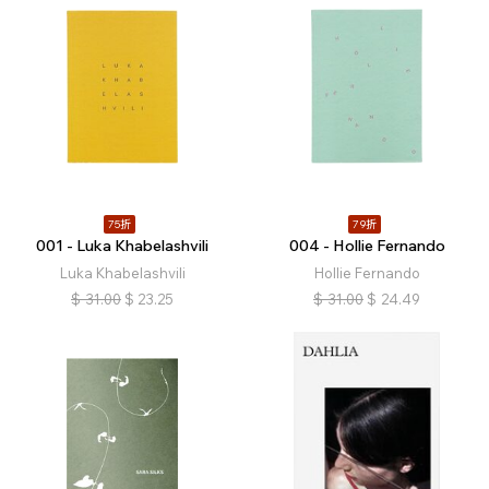
75折
79折
001 - Luka Khabelashvili
004 - Hollie Fernando
Luka Khabelashvili
Hollie Fernando
$
31.00
$
23.25
$
31.00
$
24.49