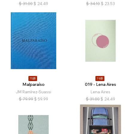
$
31.00
$
24.49
$
34.10
$
23.53
75折
79折
Malparaíso
019 - Lena Aires
JM Ramírez-Suassi
Lena Aires
$
79.99
$
59.99
$
31.00
$
24.49