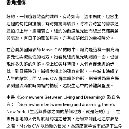
書角撞傷
紐約，一個喧囂雜沓的城市，有時如海，溫柔廣闊，包容生
活裡的匆忙與擾攘；有時如驚濤駭浪，將不合時宜的物事通
通拍打上岸，擱淺衰亡。紐約的街道風光因而總是充滿美麗
與哀愁，有日子的艱苦無奈，亦有如夢似幻的幸福時分。
在台裔英國攝影師 Mavis CW 的眼中，紐約是這樣一個充滿
多元性與流動性的地方，她看見紐約風光明媚的一面，也發
現許多失落的角落。從上班尖峰時段，人們倉促焦慮的步
伐，到日暮時分，街邊木椅上的孤身背影，一座城市演繹了
人生的縮影；而 Mavis CW 屏棄繽紛色彩，選擇透過黑白攝
影刻畫流淌於時間裡的情感，述說生活中的苦難與堅強。
本書《Somewhere Between Living and Dreaming》取自名
言：「Somewhere between living and dreaming, there’s
New York（生活與夢想之間的某個地方，就是紐約）」，在
世界各地的人們對於紐約趨之若鶩，紛紛來到此地追求夢想
之際，Mavis CW 以透徹的目光，為這座繁華城市記錄下生命