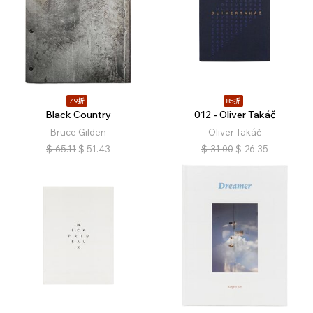
79折
85折
Black Country
012 - Oliver Takáč
Bruce Gilden
Oliver Takáč
$
65.11
$
51.43
$
31.00
$
26.35