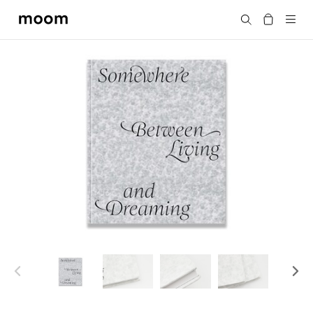
moom
搜尋
bookshop