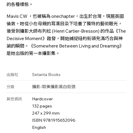
的各種樣態。
Mavis CW ，也被稱為 onechapter，出生於台灣，現居英國
倫敦。她從小在母親的耳濡目染下培養了獨特的藝術眼光，
後受到攝影大師布列松 (Henri Cartier-Bresson) 的作品《The
Decisive Moment》啟發，開始捕捉紐約街頭充滿巧合與神
諭的瞬間。《Somewhere Between Living and Dreaming》
是她出版的第一本攝影集。
Setanta Books
出版社
攝影
/
歐美攝影
黑白
街頭
分類
Hardcover
其他資訊
132 pages
247 x 299 mm
ISBN 9781915652096
English