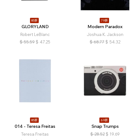
85折
79折
GLORYLAND
Modern Paradox
Robert LeBlanc
Joshua K. Jackson
$
55.59
$
47.25
$
68.77
$
54.32
85折
69折
014 - Teresa Freitas
Snap Trumps
Teresa Freitas
$
28.52
$
19.69