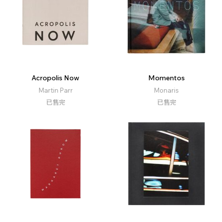
Acropolis Now
Momentos
Martin Parr
Monaris
已售完
已售完