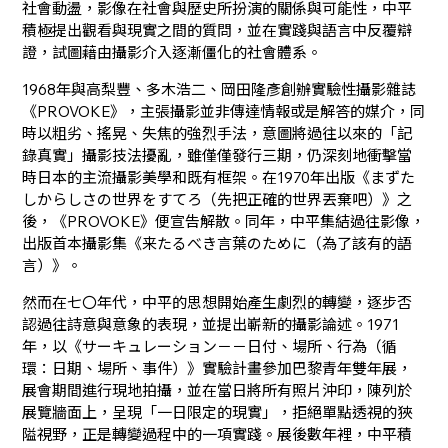
社會動盪，影像在社會與歷史所扮演的關係與可能性，中平
積極提出觀看與現實之間的質問，並在實踐與語言中反覆辯
證，試圖藉由攝影介入逐漸僵化的社會體系。
1968年與高梨豐、多木浩二、岡田隆彥創辦實驗性攝影雜誌
《PROVOKE》，主張攝影並非傳達情報或是解答的媒介，同
時以粗劣、搖晃、失焦的強烈手法，意圖將過往以來的「記
錄真實」攝影技法擾亂，雖僅僅發行三期，仍深刻地衝擊當
時日本的主流攝影美學和既有框架。在1970年出版《まずた
しからしさの世界をすてろ（先把正確的世界丟棄吧）》之
後，《PROVOKE》便宣告解散。同年，中平集結過往影像，
出版首本攝影集《来たるべき言葉のために（為了該有的語
言）》。
然而在七〇年代，中平的思想開始產生劇烈的轉變，逐步否
認過往詩意與意象的表現，並提出嶄新的攝影論述。1971
年，以《サーキュレーション－－日付、場所、行為（循
環：日期、場所、事件）》實驗計畫參加巴黎青年雙年展，
展會期間進行現地拍攝，並在當日將所有照片沖印，陳列於
展覽牆面上，呈現「一日限定的現實」，拒絕單點透視的狹
隘視野，正是轉變過程中的一項實踐。展後數年裡，中平積