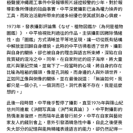
極聲援沖繩罷工事件中受報導照片誣控殺警的少年，對於報
導影像所傳達的扭曲事實，中平深覺攝影已淪為權力操弄的
工具，而政治活動所帶來的諸多紛擾也使其感到身心俱疲。
1973年，發表攝影評論集《なぜ、植物図鑑か（為何是植物
圖鑑）》，中平檢視批判過往的作品，主張攝影因撇除情緒
性，由「圖鑑」方式清晰並平等地呈現，讓一切從既有結構
中解放並回歸自身樣貌。此時的中平彷彿看透了世界、攝影
與自身的關係，卻也被自身的理念與語言所束縛，深陷在自
我質疑的混沌之中。同年，在自家附近的逗子海岸，將大量
底片與筆記焚燒，並寫下了一段當時的心境，將自身的存在
比喻為暗箱的鏡頭，像是孔洞般，而身邊的人與外頭世界，
正如同正像與倒像的關係，並在最後說道：「無論如何，我
都只是一個小孔，一個洞而已。洞代表著不存在，我是這麼
想的。」
此後一段時間，中平幾乎暫停了攝影，直至1976年與篠山紀
信共同連載《決闘写真論（決鬥寫真論）》，中平對攝影的
熱情漸漸復燃。然而隔年此書發行前夕，中平在自家與藝術
家友人的餞別會上，意外引發酒精急性中毒，自此之後便喪
失大部分的記憶與能夠精確表達語言的能力，卻仍然記得一