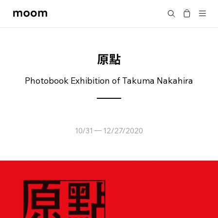
moom
Search
bookshop
原點
Photobook Exhibition of Takuma Nakahira
10/31
12/27/2020