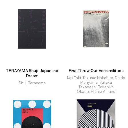
TERAYAMA Shuji, Japanese
First Throw Out Verisimilitude
Dream
Koji Taki, Takuma Nakahira, Daido
Moriyama, Yutaka
Shuji Terayama
Takanashi, Takahiko
Okada, Michie Amano