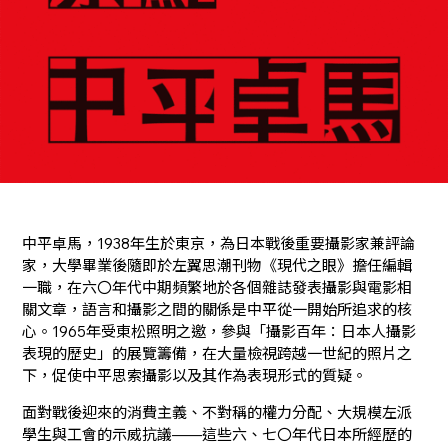
中平卓馬，1938年生於東京，為日本戰後重要攝影家兼評論
家，大學畢業後隨即於左翼思潮刊物《現代之眼》擔任編輯
一職，在六〇年代中期頻繁地於各個雜誌發表攝影與電影相
關文章，語言和攝影之間的關係是中平從一開始所追求的核
心。1965年受東松照明之邀，參與「攝影百年：日本人攝影
表現的歷史」的展覽籌備，在大量檢視跨越一世紀的照片之
下，促使中平思索攝影以及其作為表現形式的質疑。
面對戰後迎來的消費主義、不對稱的權力分配、大規模左派
學生與工會的示威抗議——這些六、七〇年代日本所經歷的