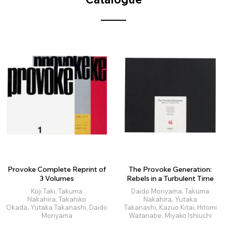
Provoke Complete Reprint of
The Provoke Generation:
3 Volumes
Rebels in a Turbulent Time
Koji Taki, Takuma
Daido Moriyama, Takuma
Nakahira, Takahiko
Nakahira, Yutaka
Okada, Yutaka Takanashi, Daido
Takanashi, Kazuo Kitai, Hitomi
Moriyama
Watanabe, Miyako Ishiuchi