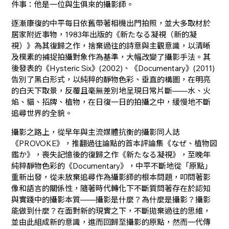
件事：他是一位與生俱來的攝影師。
逐漸康復的中平每日依舊帶著相機出門拍照，並大多取材於
居家附近事物，1983年出版的《新たなる凝視（新的凝
視）》為其復歸之作，捨棄過往的詩意與主觀意識，以清晰
及樸素的捕捉拍攝對象作為基準，大幅改變了攝影手法。其
後發表的《Hysteric Six》(2002)、《Documentary》(2011)
告別了黑白形式，以純粹的靜物色彩、垂直的構圖，在明亮
的白天下取景，反覆且毫無差別地呈現日常片斷——水、火
焰、貓、招牌、植物，在日復一日的拍攝之中，緩慢地不斷
追尋世界的全貌。
攝影之路上，從早年與主流媒體抗衡的攝影同人誌
《PROVOKE》，推翻過往論點的首本評論集《なぜ、植物図
鑑か》，喪失記憶後的復歸之作《新たなる凝視》，至晚年
純粹靜物色彩的《Documentary》，中平不斷地從「原點」
重新出發，從未放棄追尋作為攝影師的根本問題，叩問著影
像和語言的關係性，隨著時代轉化下不斷質問著存在於認知
與實踐中的攝影本質——攝影是什麼？為什麼是攝影？攝影
能做到什麼？在面對新的現實之下，不斷拋棄過往的思維，
並由此組成新的意識，進而回歸至攝影的原點，然而一代傳