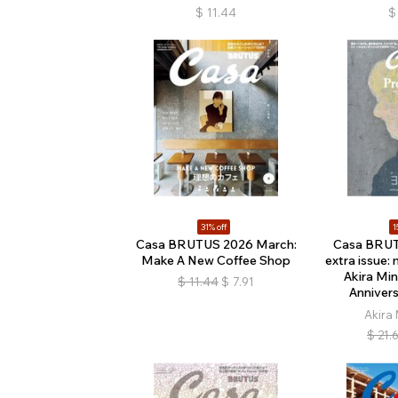
$
11.44
$
31% off
1
Casa BRUTUS 2026 March:
Casa BRU
Make A New Coffee Shop
extra issue:
Akira Mi
$
11.44
$
7.91
Annivers
Akira
$
21.