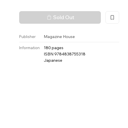
Sold Out
Magazine House
Publisher
180 pages
Information
ISBN 9784838755318
Japanese