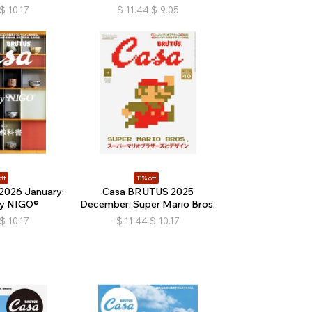
$
10.17
$
11.44
$
9.05
ff
11% off
026 January:
Casa BRUTUS 2025
By NIGO®
December: Super Mario Bros.
$
10.17
$
11.44
$
10.17