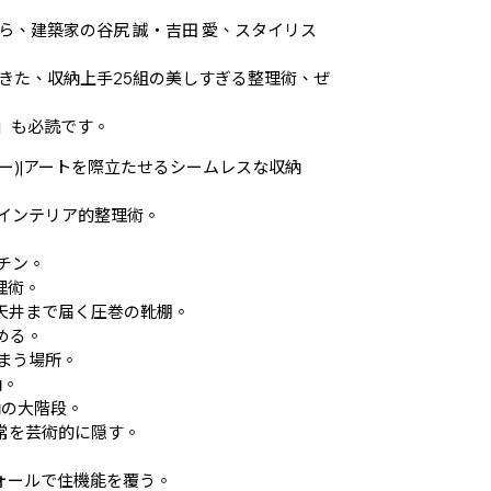
、建築家の谷尻 誠・吉田 愛、スタイリス
きた、収納上手25組の美しすぎる整理術、ぜ
」も必読です。
ー)|アートを際立たせるシームレスな収納
るインテリア的整理術。
チン。
整理術。
|天井まで届く圧巻の靴棚。
める。
しまう場所。
納。
納の大階段。
日常を芸術的に隠す。
ウォールで住機能を覆う。