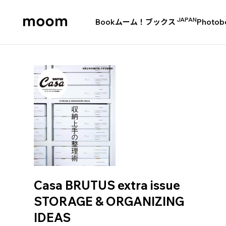
JAPAN
Book
ムーム！ブックス
Photob
moom
bookshop
Casa BRUTUS extra issue
STORAGE & ORGANIZING
IDEAS