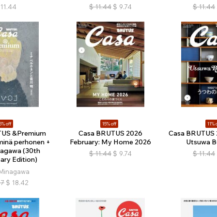
11.44
$
11.44
$
9.74
$
11.44
5% off
15% off
11% o
TUS &Premium
Casa BRUTUS 2026
Casa BRUTUS 2
 minä perhonen +
February: My Home 2026
Utsuwa 
nagawa (30th
$
11.44
$
9.74
$
11.44
ary Edition)
 Minagawa
67
$
18.42