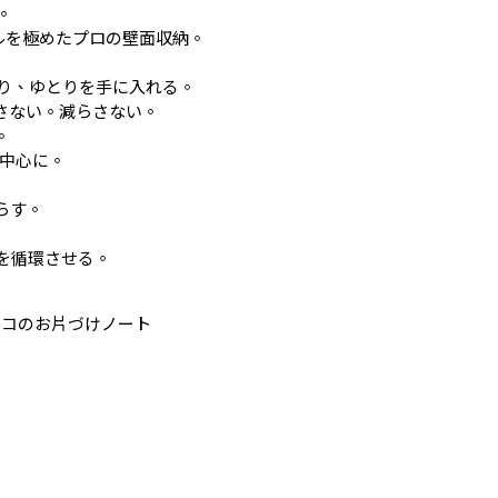
。
ニマルを極めたプロの壁面収納。
くり、ゆとりを手に入れる。
やさない。減らさない。
。
の中心に。
暮らす。
物を循環させる。
ミコのお片づけノート