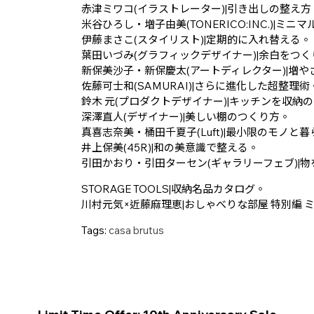
赤津ミワコ(イラストレーター)|引き出しの整え方
米谷ひろし・増子由美(TONERICO:INC.)|ミ
伊藤まさこ(スタイリスト)|定期的に入れ替える。
葉田いづみ(グラフィックデザイナー)|余白をつ
新保美沙子・新保慶太(アートディレクター)|増
佐藤可士和(SAMURAI)|さらに進化した超整理術
鈴木 元(プロダクトデザイナー)|キッチンを収納
深澤直人(デザイナー)|美しい棚のつくり方。
真喜志奈美・桶田千夏子(Luft)|最小限のモノと
井上保美(45R)|和の美意識で整える。
引田かおり・引田ターセン(ギャラリーフェブ)|
STORAGE TOOLS|収納名品カタログ。
川村元気×近藤麻理恵|おしゃべりな部屋 特別編 
Tags:
casa brutus