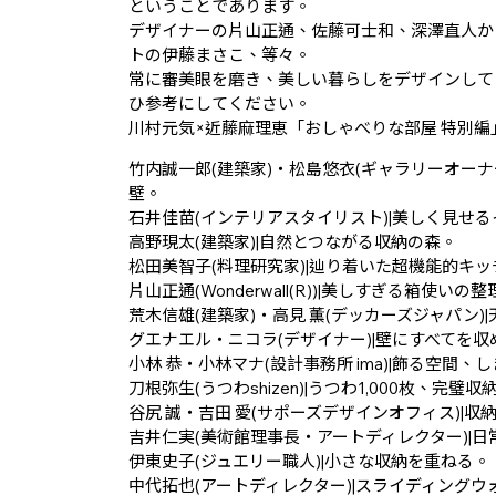
ということであります。
デザイナーの片山正通、佐藤可士和、深澤直人から
トの伊藤まさこ、等々。
常に審美眼を磨き、美しい暮らしをデザインして
ひ参考にしてください。
川村元気×近藤麻理恵「おしゃべりな部屋 特別編
竹内誠一郎(建築家)・松島悠衣(ギャラリーオーナ
壁。
石井佳苗(インテリアスタイリスト)|美しく見せ
高野現太(建築家)|自然とつながる収納の森。
松田美智子(料理研究家)|辿り着いた超機能的キッ
片山正通(Wonderwall(R))|美しすぎる箱使いの
荒木信雄(建築家)・高見 薫(デッカーズジャパン)
グエナエル・ニコラ(デザイナー)|壁にすべてを収
小林 恭・小林マナ(設計事務所 ima)|飾る空間、
刀根弥生(うつわshizen)|うつわ1,000枚、完璧収
谷尻 誠・吉田 愛(サポーズデザインオフィス)|収
吉井仁実(美術館理事長・アートディレクター)|
伊東史子(ジュエリー職人)|小さな収納を重ねる。
中代拓也(アートディレクター)|スライディング