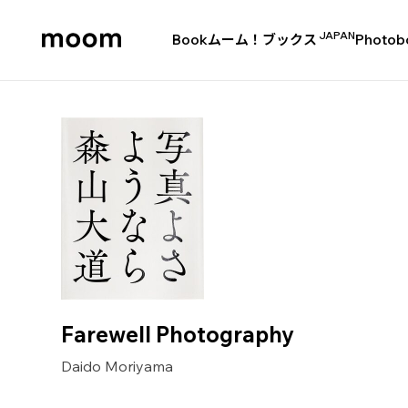
JAPAN
Book
ムーム！ブックス
Photob
moom
bookshop
Farewell Photography
Daido Moriyama