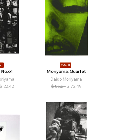
ff
15% off
 No.61
Moriyama: Quartet
oriyama
Daido Moriyama
$
22.42
$
85.27
$
72.49