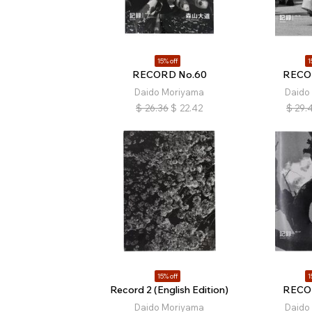
15% off
1
RECORD No.60
RECO
Daido Moriyama
Daido
$
26.36
$
22.42
$
29.
15% off
1
Record 2 (English Edition)
RECO
Daido Moriyama
Daido