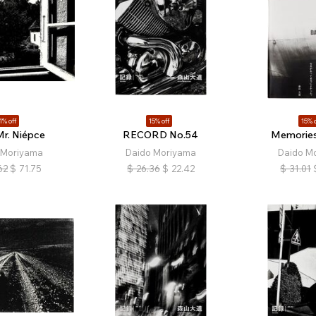
1% off
15% off
15% o
Mr. Niépce
RECORD No.54
Memories 
 Moriyama
Daido Moriyama
Daido M
62
$
71.75
$
26.36
$
22.42
$
31.01