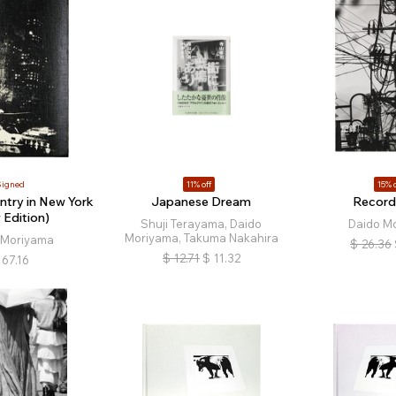
Signed
11% off
15% o
ntry in New York
Japanese Dream
Record
 Edition)
Shuji Terayama, Daido
Daido M
Moriyama, Takuma Nakahira
 Moriyama
$
26.36
$
12.71
$
11.32
67.16