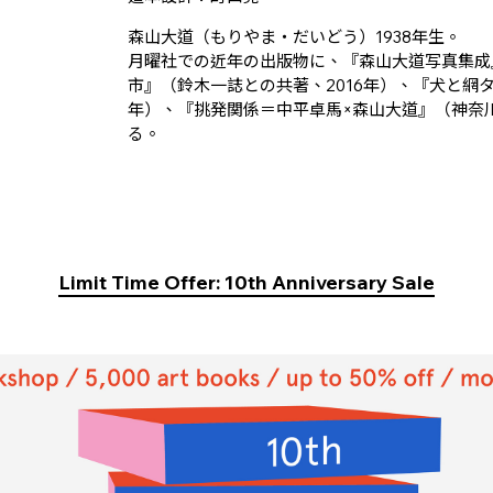
森山大道（もりやま・だいどう）1938年生。
月曜社での近年の出版物に、『森山大道写真集成』（
市』（鈴木一誌との共著、2016年）、『犬と網タ
年）、『挑発関係＝中平卓馬×森山大道』（神奈川
る。
Limit Time Offer: 10th Anniversary Sale