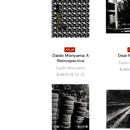
15% off
1
Daido Moriyama: A
Dear 
Retrospective
Daido
Daido Moriyama
$
80.
$
69.77
$
59.32