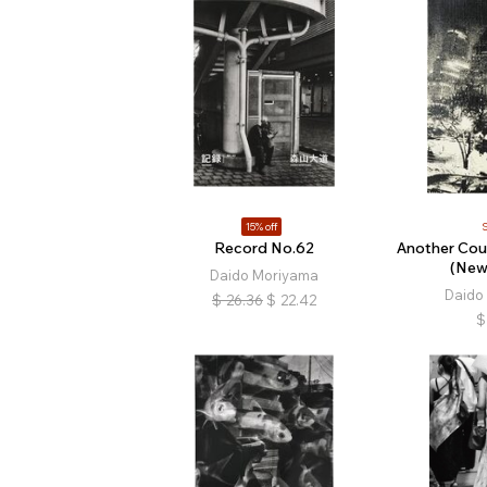
15% off
Record No.62
Another Cou
(New
Daido Moriyama
Daido
$
26.36
$
22.42
$