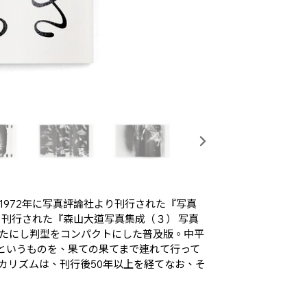
972年に写真評論社より刊行された『写真
り刊行された『森山大道写真集成（３） 写真
たにし判型をコンパクトにした普及版。中平
真というものを、果ての果てまで連れて行って
カリズムは、刊行後50年以上を経てなお、そ