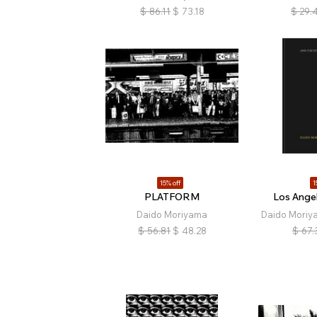
$
86.11
$
73.18
$
29.
15% off
1
PLATFORM
Los Angel
Daido Moriyama
Daido Moriya
$
56.81
$
48.28
$
67.