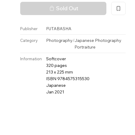
Sold Out
FUTABASHA
Publisher
Photography
/
Japanese Photography
Category
Portraiture
Softcover
Information
320 pages
213 x 225 mm
ISBN 9784575315530
Japanese
Jan 2021