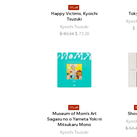
11% off
Happy Victims, Kyoichi
Tok
Tsuzuki
Kyoic
Kyoichi Tsuzuki
$
$
82.24
$
73.20
11% off
1
Museum of Mom’s Art
Sho
Sagasu no o Yameta Yoki ni
Kyoic
Mitsukaru Mono
$
53.
Kyoichi Tsuzuki