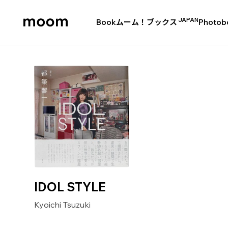
JAPAN
Book
ムーム！ブックス
Photob
moom
bookshop
IDOL STYLE
Kyoichi Tsuzuki