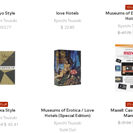
10% 
yo Style
love Hotels
Museums of Er
Hot
hi Tsuzuki
Kyoichi Tsuzuki
Kyoichi 
103.77
$
23.85
$
47.70
5% off
21% o
wa Style
Museums of Erotica / Love
Maxell: Cas
Hotels (Special Edition)
Man
hi Tsuzuki
$
21.06
Kyoichi Tsuzuki
43
$
45.41
Sold Out