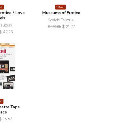
off
11% off
otica / Love
Museums of Erotica
els
Kyoichi Tsuzuki
Tsuzuki
$
23.85
$
21.22
$
42.93
ff
sette Tape
iacs
$
16.63