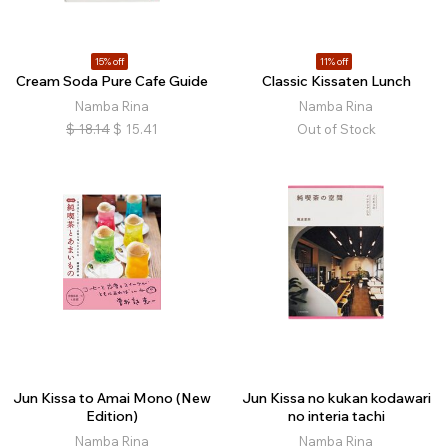
15% off
11% off
Cream Soda Pure Cafe Guide
Classic Kissaten Lunch
Namba Rina
Namba Rina
$
18.14
$
15.41
Out of Stock
Jun Kissa to Amai Mono (New
Jun Kissa no kukan kodawari
Edition)
no interia tachi
Namba Rina
Namba Rina