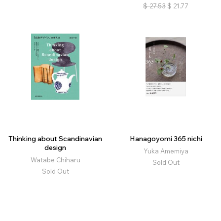
$
27.53
$
21.77
Thinking about Scandinavian
Hanagoyomi 365 nichi
design
Yuka Amemiya
Watabe Chiharu
Sold Out
Sold Out