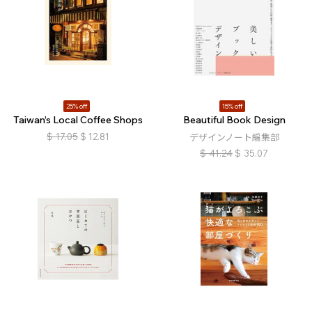
25% off
15% off
Taiwan’s Local Coffee Shops
Beautiful Book Design
$
17.05
$
12.81
デザインノート編集部
$
41.24
$
35.07