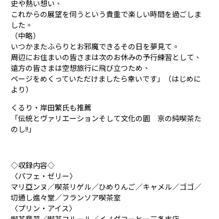
史や熱い想い、
これからの展望を伺うという貴重で楽しい時間を過ごしま
した。
（中略）
いつかまたふらりとお邪魔できるその日を夢見て。
周辺にお住まいの皆さまは次のお休みの予行練習として、
遠方の皆さまは空想旅行に飛び立つため、
ページをめくっていただけましたら幸いです」（はじめに
より）
くるり・岸田繁氏も推薦
「伝統とヴァリエーションそして文化の園 京の純喫茶た
のし!!」
◇収録内容◇
〈パフェ・ゼリー〉
マリ亞ンヌ／喫茶リゲル／ひめりんご／キャメル／ゴゴ／
切通し進々堂／フランソア喫茶室
〈プリン・アイス〉