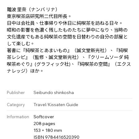
難波 里奈（ナンバ リナ）
東京喫茶店研究所二代目所長。
日中は会社員、仕事帰りや休日に純喫茶を訪ねる日々。
昭和の影響を色濃く残したものたちに夢中になり、当時の
文化遺産でもある純喫茶の空間を日替わりの自分の部屋と
して楽しむ。
著書に『純喫茶とあまいもの』（誠文堂新光社）、『純喫
茶レシピ』（監修、誠文堂新光社）、『クリームソーダ 純
喫茶めぐり』(グラフィック社)、『純喫茶の空間』（エクス
ナレッジ）ほか。
Seibundo shinkosha
Publisher
Travel
/
Kissaten Guide
Category
Softcover
Information
208 pages
153 × 180 mm
ISBN 9784416520390