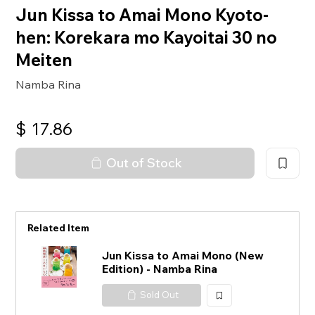
Jun Kissa to Amai Mono Kyoto-
hen: Korekara mo Kayoitai 30 no
Meiten
Namba Rina
$
17.86
Out of Stock
Related Item
Jun Kissa to Amai Mono (New
Edition) - Namba Rina
Sold Out
加