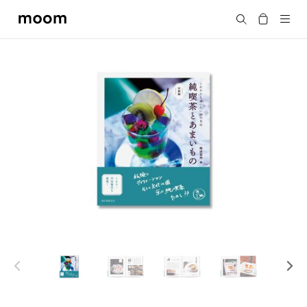
moom
Search
bookshop