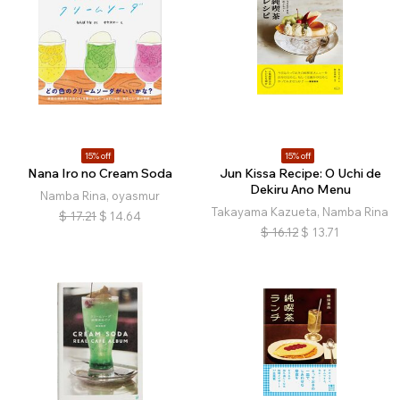
15% off
15% off
Nana Iro no Cream Soda
Jun Kissa Recipe: O Uchi de
Dekiru Ano Menu
Namba Rina, oyasmur
Takayama Kazueta, Namba Rina
$
17.21
$
14.64
$
16.12
$
13.71