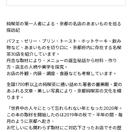
入
純喫茶の第一人者による、京都の名店のあまいものを巡る
探訪記
パフェ、ゼリー、プリン、トースト、ホットケーキ、飲み
物など、あまいものを切り口に、京都府内に存在する名喫
茶30店を紹介しています。
丹念な取材により、メニューの誕生秘話から材料、作り
方、店主の人柄や美学を探究。
お店の外観、内装、調度、食器なども考察しています。
全国1700軒以上の純喫茶に通い詰めた著者の審美眼、愛の
あふれる文章、美しい写真により、京都純喫茶の文化を綴
ります。
「世界中の人々にとって忘れられない年となった2020年。
この本の取材を開始したのは2019年の秋で、半年の間、毎
月のように京都へ赴き、
お忙しいにも関わらず取材にご対応下さったお店でその歴