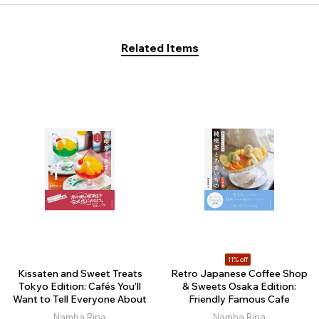
Related Items
11% off
Kissaten and Sweet Treats
Retro Japanese Coffee Shop
Tokyo Edition: Cafés You’ll
& Sweets Osaka Edition:
Want to Tell Everyone About
Friendly Famous Cafe
Namba Rina
Namba Rina