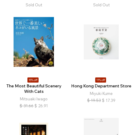
Sold Out
Sold Out
15% off
11% off
The Most Beautiful Scenery
Hong Kong Department Store
With Cats
Miyuki Kume
Mitsuaki Iwago
$
19.53
$
17.39
$
31.66
$
26.91