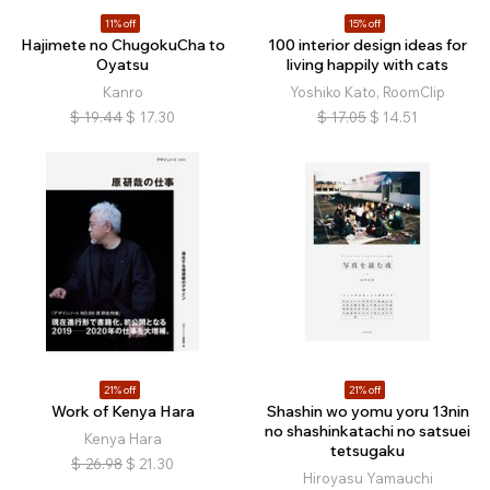
11% off
15% off
Hajimete no ChugokuCha to
100 interior design ideas for
Oyatsu
living happily with cats
Kanro
Yoshiko Kato, RoomClip
$
19.44
$
17.30
$
17.05
$
14.51
21% off
21% off
Work of Kenya Hara
Shashin wo yomu yoru 13nin
no shashinkatachi no satsuei
Kenya Hara
tetsugaku
$
26.98
$
21.30
Hiroyasu Yamauchi