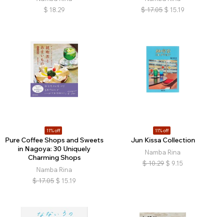
$
18.29
$
17.05
$
15.19
11% off
11% off
Pure Coffee Shops and Sweets
Jun Kissa Collection
in Nagoya: 30 Uniquely
Namba Rina
Charming Shops
$
10.29
$
9.15
Namba Rina
$
17.05
$
15.19