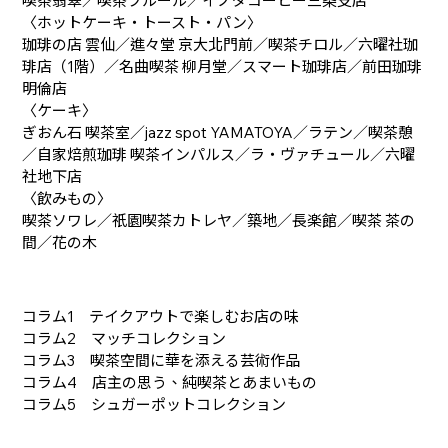
喫茶翡翠／喫茶フルール／イノダコーヒー三条支店
〈ホットケーキ・トースト・パン〉
珈琲の店 雲仙／進々堂 京大北門前／喫茶チロル／六曜社珈
琲店（1階）／名曲喫茶 柳月堂／スマート珈琲店／前田珈琲
明倫店
〈ケーキ〉
ぎおん石 喫茶室／jazz spot YAMATOYA／ラテン／喫茶憩
／自家焙煎珈琲 喫茶インパルス／ラ・ヴァチュール／六曜
社地下店
〈飲みもの〉
喫茶ソワレ／祇園喫茶カトレヤ／築地／長楽館／喫茶 茶の
間／花の木
コラム1 テイクアウトで楽しむお店の味
コラム2 マッチコレクション
コラム3 喫茶空間に華を添える芸術作品
コラム4 店主の思う、純喫茶とあまいもの
コラム5 シュガーポットコレクション