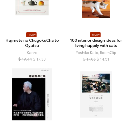
11% off
15% off
Hajimete no ChugokuCha to
100 interior design ideas for
Oyatsu
living happily with cats
Kanro
Yoshiko Kato, RoomClip
$
19.44
$
17.30
$
17.05
$
14.51