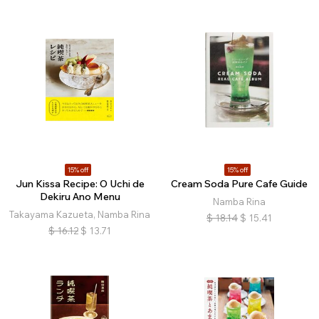
15% off
15% off
Jun Kissa Recipe: O Uchi de
Cream Soda Pure Cafe Guide
Dekiru Ano Menu
Namba Rina
Takayama Kazueta, Namba Rina
$
18.14
$
15.41
$
16.12
$
13.71