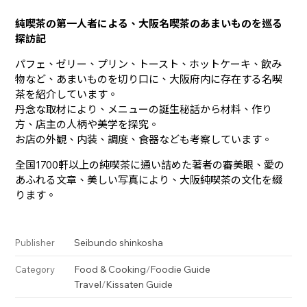
純喫茶の第一人者による、大阪名喫茶のあまいものを巡る
探訪記
パフェ、ゼリー、プリン、トースト、ホットケーキ、飲み
物など、あまいものを切り口に、大阪府内に存在する名喫
茶を紹介しています。
丹念な取材により、メニューの誕生秘話から材料、作り
方、店主の人柄や美学を探究。
お店の外観、内装、調度、食器なども考察しています。
全国1700軒以上の純喫茶に通い詰めた著者の審美眼、愛の
あふれる文章、美しい写真により、大阪純喫茶の文化を綴
ります。
Seibundo shinkosha
Publisher
Food & Cooking
/
Foodie Guide
Category
Travel
/
Kissaten Guide