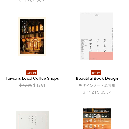
$
31.66
$
26.91
25% off
15% off
Taiwan’s Local Coffee Shops
Beautiful Book Design
$
17.05
$
12.81
デザインノート編集部
$
41.24
$
35.07