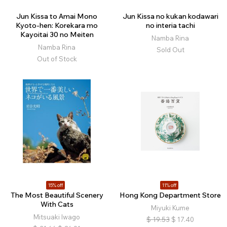
Jun Kissa to Amai Mono
Jun Kissa no kukan kodawari
Kyoto-hen: Korekara mo
no interia tachi
Kayoitai 30 no Meiten
Namba Rina
Namba Rina
Sold Out
Out of Stock
15% off
11% off
The Most Beautiful Scenery
Hong Kong Department Store
With Cats
Miyuki Kume
Mitsuaki Iwago
$
19.53
$
17.40