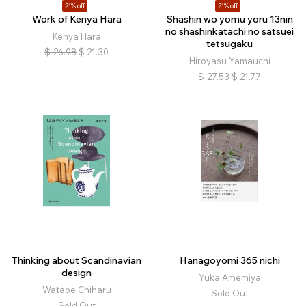
21% off
21% off
Work of Kenya Hara
Shashin wo yomu yoru 13nin
no shashinkatachi no satsuei
Kenya Hara
tetsugaku
$
26.98
$
21.30
Hiroyasu Yamauchi
$
27.53
$
21.77
Thinking about Scandinavian
Hanagoyomi 365 nichi
design
Yuka Amemiya
Watabe Chiharu
Sold Out
Sold Out