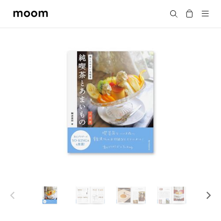
moom
Search
bookshop