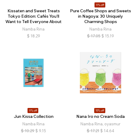
11% off
Kissaten and Sweet Treats
Pure Coffee Shops and Sweets
Tokyo Edition: Cafés You’ll
in Nagoya: 30 Uniquely
Want to Tell Everyone About
Charming Shops
Namba Rina
Namba Rina
$
18.29
$
17.05
$
15.19
11% off
15% off
Jun Kissa Collection
Nana Iro no Cream Soda
Namba Rina
Namba Rina, oyasmur
$
10.29
$
9.15
$
17.21
$
14.64