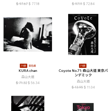
$
97.67
$
77.18
$
97.11
$
72.84
79折
簽名版
79折
KURA chan
Coyote No.71: 森山大道 東京パ
ンデミック
森山大道
森山大道
$
71.32
$
56.34
$
13.95
$
11.04