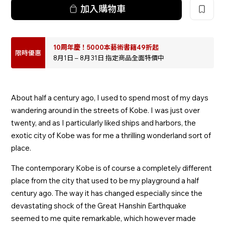
加入購物車
10周年慶！5000本藝術書籍49折起
限時優惠
8月1日 – 8月31日 指定商品全面特價中
About half a century ago, I used to spend most of my days
wandering around in the streets of Kobe. I was just over
twenty, and as I particularly liked ships and harbors, the
exotic city of Kobe was for me a thrilling wonderland sort of
place.
The contemporary Kobe is of course a completely different
place from the city that used to be my playground a half
century ago. The way it has changed especially since the
devastating shock of the Great Hanshin Earthquake
seemed to me quite remarkable, which however made