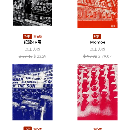
79折
簽名版
85折
記録49号
Momoe
森山大道
森山大道
$
29.46
$
23.29
$
93.02
$
79.07
85折
簽名版
簽名版