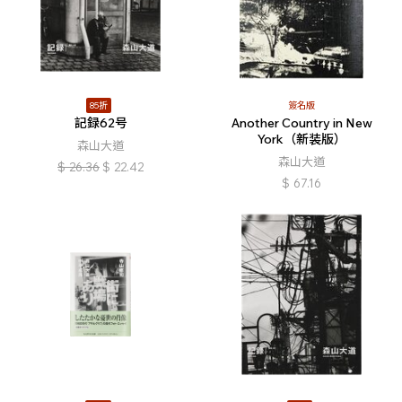
85折
簽名版
記録62号
Another Country in New
York（新装版）
森山大道
森山大道
$
26.36
$
22.42
$
67.16