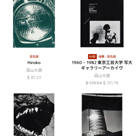
簽名版
89折
推薦
簽名版
Hiroko
1960 − 1982 東京工芸大学 写大
ギャラリーアーカイヴ
森山大道
森山大道
$
81.33
$
170.54
$
151.78