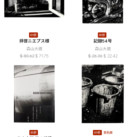
89折
85折
拝啓ニエプス様
記録54号
森山大道
森山大道
$
80.62
$
71.75
$
26.36
$
22.42
85折
89折
簽名版