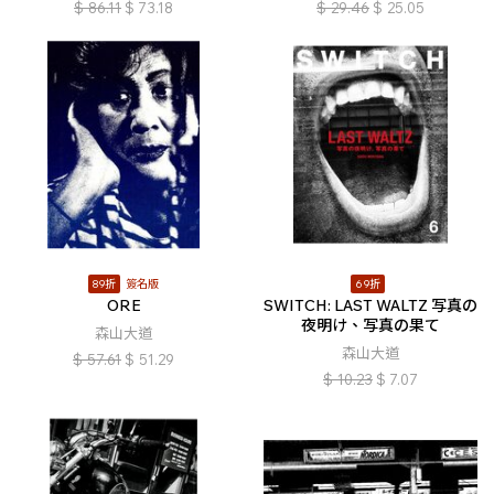
$
86.11
$
73.18
$
29.46
$
25.05
89折
簽名版
69折
ORE
SWITCH: LAST WALTZ 写真の
夜明け、写真の果て
森山大道
森山大道
$
57.61
$
51.29
$
10.23
$
7.07