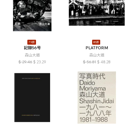
79折
85折
記録56号
PLATFORM
森山大道
森山大道
$
29.46
$
23.29
$
56.81
$
48.28