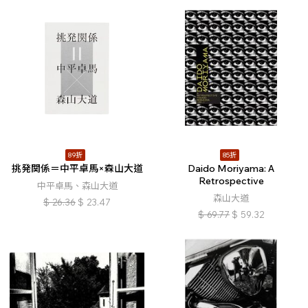
89折
85折
挑発関係＝中平卓馬×森山大道
Daido Moriyama: A
Retrospective
中平卓馬、森山大道
森山大道
$
26.36
$
23.47
$
69.77
$
59.32