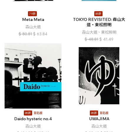
79折
85折
Meta Meta
TOKYO REVISITED: 森山大
道・東松照明
森山大道
森山大道、東松照明
$
80.81
$
63.84
$
48.81
$
41.49
85折
簽名版
85折
簽名版
Daido hysteric no.4
UWAJIMA
森山大道
森山大道