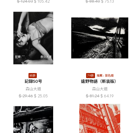
$
124.03
$
105.42
$
88.40
$
75.13
85折
79折
推薦
簽名版
記録50号
遠野物語（新装版）
森山大道
森山大道
$
29.46
$
25.05
$
81.24
$
64.19