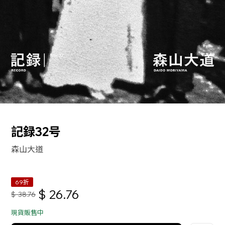
記録32号
森山大道
69折
$
26.76
$
38.76
現貨販售中