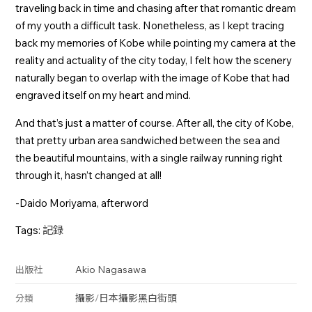
traveling back in time and chasing after that romantic dream
of my youth a difficult task. Nonetheless, as I kept tracing
back my memories of Kobe while pointing my camera at the
reality and actuality of the city today, I felt how the scenery
naturally began to overlap with the image of Kobe that had
engraved itself on my heart and mind.
And that’s just a matter of course. After all, the city of Kobe,
that pretty urban area sandwiched between the sea and
the beautiful mountains, with a single railway running right
through it, hasn’t changed at all!
-Daido Moriyama, afterword
Tags:
記録
Akio Nagasawa
出版社
攝影
/
日本攝影
黑白
街頭
分類