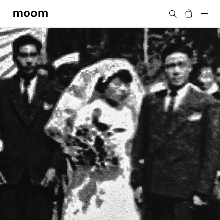
moom
搜尋
bookshop