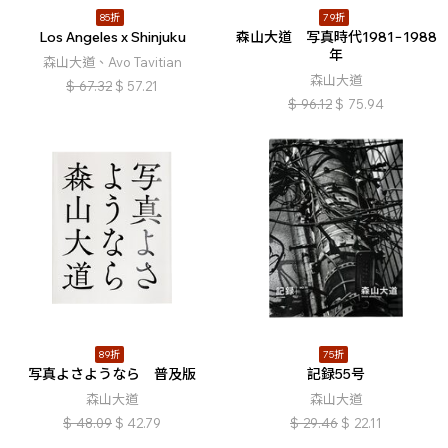
85折
79折
Los Angeles x Shinjuku
森山大道 写真時代1981−1988
年
森山大道、Avo Tavitian
森山大道
$
67.32
$
57.21
$
96.12
$
75.94
89折
75折
写真よさようなら 普及版
記録55号
森山大道
森山大道
$
48.09
$
42.79
$
29.46
$
22.11