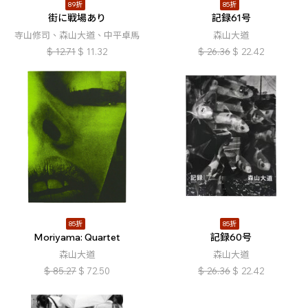
89折
85折
街に戦場あり
記録61号
寺山修司、森山大道、中平卓馬
森山大道
$
12.71
$
11.32
$
26.36
$
22.42
85折
85折
Moriyama: Quartet
記録60号
森山大道
森山大道
$
85.27
$
72.50
$
26.36
$
22.42