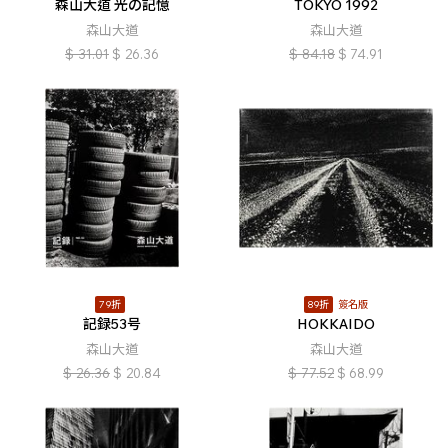
森山大道 光の記憶
TOKYO 1992
森山大道
森山大道
$
31.01
$
26.36
$
84.18
$
74.91
79折
89折
簽名版
記録53号
HOKKAIDO
森山大道
森山大道
$
26.36
$
20.84
$
77.52
$
68.99