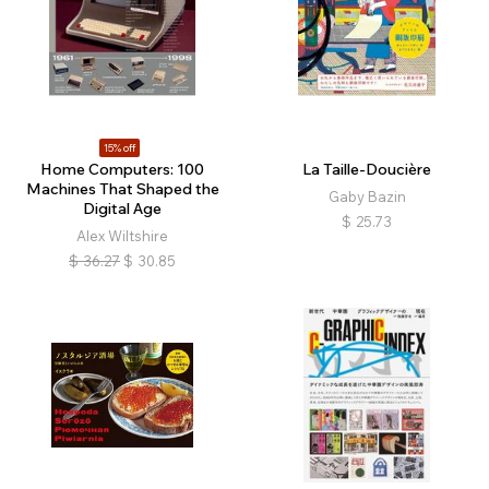
15% off
Home Computers: 100
La Taille-Doucière
Machines That Shaped the
Gaby Bazin
Digital Age
$
25.73
Alex Wiltshire
$
36.27
$
30.85