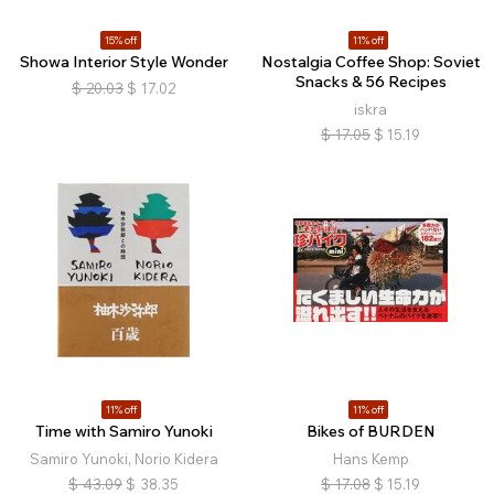
15% off
11% off
Showa Interior Style Wonder
Nostalgia Coffee Shop: Soviet
Snacks & 56 Recipes
$
20.03
$
17.02
iskra
$
17.05
$
15.19
11% off
11% off
Time with Samiro Yunoki
Bikes of BURDEN
Samiro Yunoki, Norio Kidera
Hans Kemp
$
43.09
$
38.35
$
17.08
$
15.19