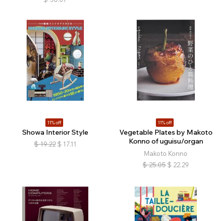
11% off
11% off
Showa Interior Style
Vegetable Plates by Makoto
Konno of uguisu/organ
$
19.22
$
17.11
Makoto Konno
$
25.05
$
22.29