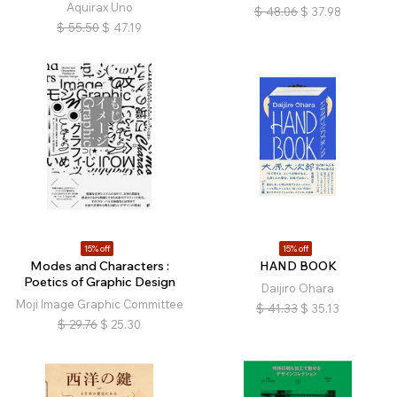
Aquirax Uno
$
48.06
$
37.98
$
55.50
$
47.19
15% off
15% off
Modes and Characters :
HAND BOOK
Poetics of Graphic Design
Daijiro Ohara
Moji Image Graphic Committee
$
41.33
$
35.13
$
29.76
$
25.30