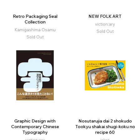
Retro Packaging Seal
NEW FOLK ART
Collection
viction:ary
Kamigashima Osamu
Sold Out
Sold Out
Graphic Design with
Nosutarujia dai 2 shokudo
Contemporary Chinese
Tookyu shakai shugi-koku no
Typography
recipe 60