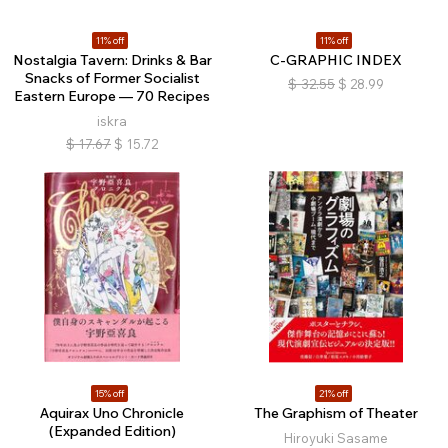
11% off
11% off
Nostalgia Tavern: Drinks & Bar
C-GRAPHIC INDEX
Snacks of Former Socialist
$
32.55
$
28.99
Eastern Europe — 70 Recipes
iskra
$
17.67
$
15.72
15% off
21% off
Aquirax Uno Chronicle
The Graphism of Theater
(Expanded Edition)
Hiroyuki Sasame