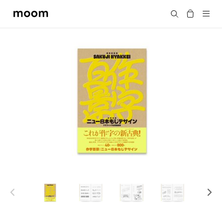
moom
Search
bookshop