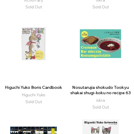
viction:ary
iskra
Sold Out
Sold Out
Higuchi Yuko Boris Cardbook
Nosutarujia shokudo Tookyu
shakai shugi-koku no recipe 63
Higuchi Yuko
iskra
Sold Out
Sold Out