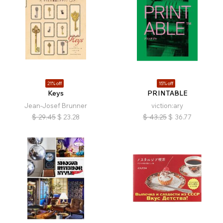
21% off
15% off
Keys
PRINTABLE
Jean-Josef Brunner
viction:ary
$
29.45
$
23.28
$
43.25
$
36.77