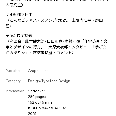
ム研究室〉
第4章 作字仕事
〈こんなビジネス・スタンプは嫌だ、上堀内浩平、廣田
碧〉
第5章 作字談義
〈座談会：藤本健太郎×山田和寛×室賀清徳「作字彷徨：文
字とデザインの行方」、大原大次郎インタビュー「手ごた
えのありか」、寄稿者略歴・コメント〉
Graphic-sha
Publisher
Design
/
Typeface Design
Category
Softcover
Information
280 pages
162 x 246 mm
ISBN 9784766140002
2025