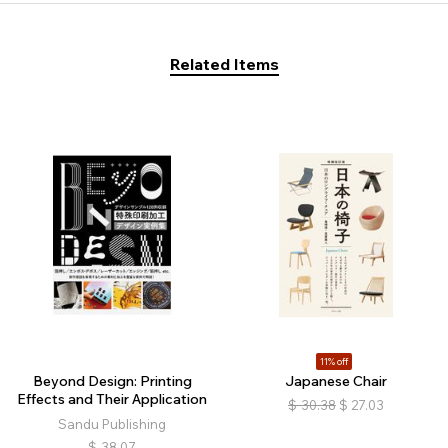
Related Items
11% off
Beyond Design: Printing
Japanese Chair
Effects and Their Application
$
30.38
$
27.03
Sandu Publishing
$
38.07