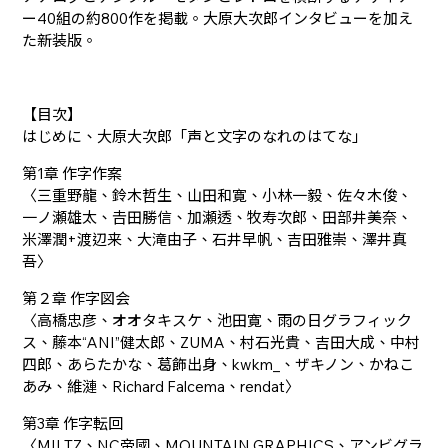
ー40組の約800作を掲載。大原大次郎インタビューを加え
た新装版。
【目次】
はじめに、大原大次郎「声と文字のなれのはてな」
第1章 作字作案
〈三重野龍、鈴木哲生、山田和寛、小林一毅、佐々木俊、
一ノ瀬雄太、𠮷田勝信、加瀬透、牧寿次郎、田部井美奈、
米澤潤+渡辺来、大滝由子、石井早帆、吉田雅崇、澤井真
吾〉
第２章 作字図会
〈高橋忠彦、オオタキスケ、池田寛、雨の日グラフィック
ス、藤本“ANI”健太郎、ZUMA、村石光貴、吉田大成、中村
四郎、あらたかな、葛飾出身、kwkm_、ザキノン、かねこ
あみ、維漣、Richard Falcema、rendat〉
第3章 作字転回
〈MILTZ、NC帝國、MOUNTAIN GRAPHICS、アンビグラ