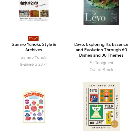
11% off
Samiro Yunoki: Style &
L'évo: Exploring Its Essence
Archives
and Evolution Through 60
Dishes and 30 Themes
Samiro Yunoki
Eiji Taniguchi
$
23.25
$
20.71
Out of Stock