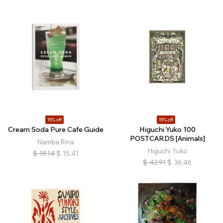
15% off
15% off
Cream Soda Pure Cafe Guide
Higuchi Yuko 100
POSTCARDS [Animals]
Namba Rina
Higuchi Yuko
$
18.14
$
15.41
$
42.91
$
36.46