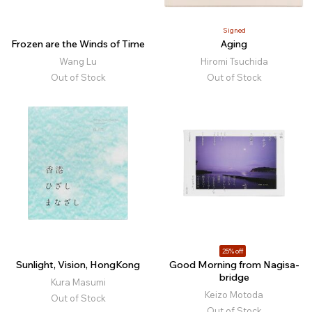
Signed
Frozen are the Winds of Time
Aging
Wang Lu
Hiromi Tsuchida
Out of Stock
Out of Stock
25% off
Sunlight, Vision, HongKong
Good Morning from Nagisa-
bridge
Kura Masumi
Keizo Motoda
Out of Stock
Out of Stock