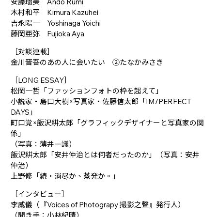
安藤瑠美 Ando Rumi
木村和平 Kimura Kazuhei
吉永陽一 Yoshinaga Yoichi
藤岡亜弥 Fujioka Aya
［対談連載］
金川晋吾のあの人に会いたい ②たなかみさき
［LONG ESSAY］
松岡一哲「ファッションフォトの枠を超えて」
小説家・島口大樹×写真家・佐藤信太郎「IM/PERFECT
DAYS」
町口覚×飯沢耕太郎「グラフィックデザイナーと写真家の関
係」
（写真：薄井一議）
飯沢耕太郎「安井仲治とは何者だったのか」（写真：安井
仲治）
上野修「続・消尽か、蒸発か。」
［インタビュー］
李威儀（『Voices of Photograpy 撮影之聲』発行人）
（聞き手：小林紀晴）