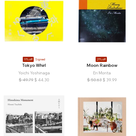
11% off
Signed
21% off
Tokyo Whirl
Moon Rainbow
Yoichi Yoshinaga
Eri Morita
$
49.79
$
44.30
$
50.63
$
39.99