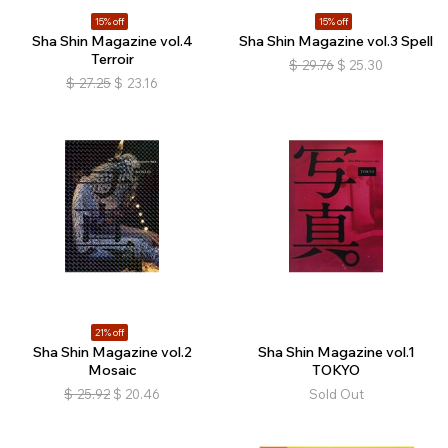
15% off
15% off
Sha Shin Magazine vol.4
Sha Shin Magazine vol.3 Spell
Terroir
$
29.76
$
25.30
$
27.25
$
23.16
21% off
Sha Shin Magazine vol.2
Sha Shin Magazine vol.1
Mosaic
TOKYO
$
25.92
$
20.46
Sold Out