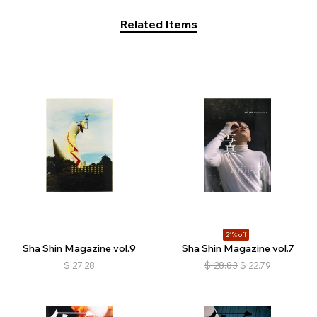
Related Items
21% off
Sha Shin Magazine vol.9
Sha Shin Magazine vol.7
$
27.28
$
28.83
$
22.79