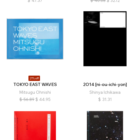
$
47.37
$
40.68
$
32.12
21% off
TOKYO EAST WAVES
2O14 [ni-ou-ichi-yon]
Mitsugu Ohnishi
Shinya Ichikawa
$
56.89
$
44.95
$
31.31