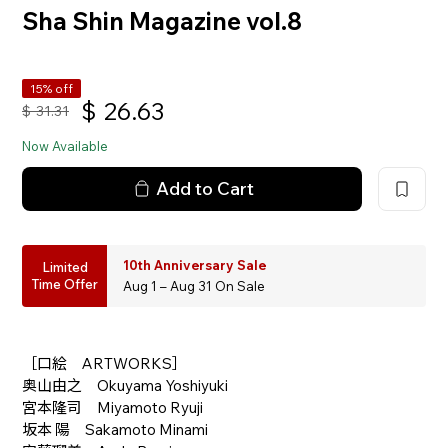
Sha Shin Magazine vol.8
15% off
$
26.63
$
31.31
Now Available
Add to Cart
10th Anniversary Sale
Limited
Time Offer
Aug 1 – Aug 31 On Sale
［口絵 ARTWORKS］
奥山由之 Okuyama Yoshiyuki
宮本隆司 Miyamoto Ryuji
坂本 陽 Sakamoto Minami