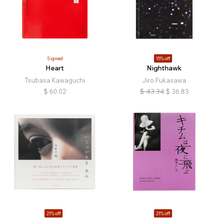
Signed
15% off
Heart
Nighthawk
Tsubasa Kawaguchi
Jiro Fukasawa
$
60.02
$
43.34
$
36.83
21% off
21% off