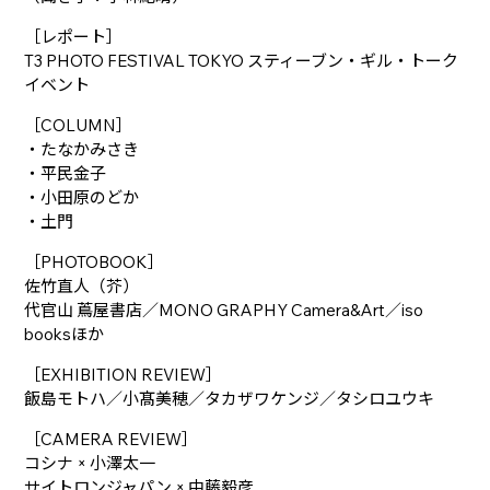
［レポート］
T3 PHOTO FESTIVAL TOKYO スティーブン・ギル・トーク
イベント
［COLUMN］
・たなかみさき
・平民金子
・小田原のどか
・土門
［PHOTOBOOK］
佐竹直人（芥）
代官山 蔦屋書店／MONO GRAPHY Camera&Art／iso
booksほか
［EXHIBITION REVIEW］
飯島モトハ／小髙美穂／タカザワケンジ／タシロユウキ
［CAMERA REVIEW］
コシナ × 小澤太一
サイトロンジャパン × 中藤毅彦