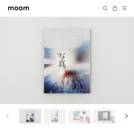
moom
Search
bookshop