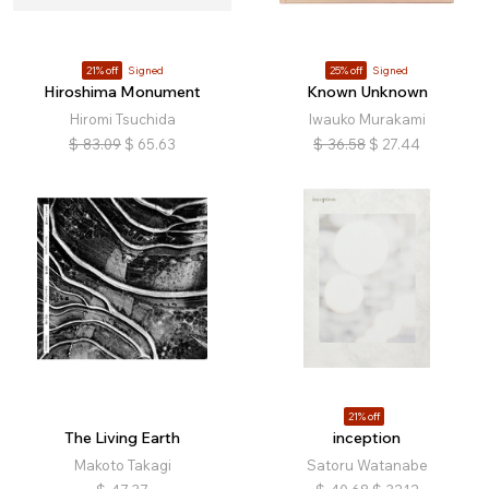
21% off
Signed
25% off
Signed
Hiroshima Monument
Known Unknown
Hiromi Tsuchida
Iwauko Murakami
$
83.09
$
65.63
$
36.58
$
27.44
21% off
The Living Earth
inception
Makoto Takagi
Satoru Watanabe