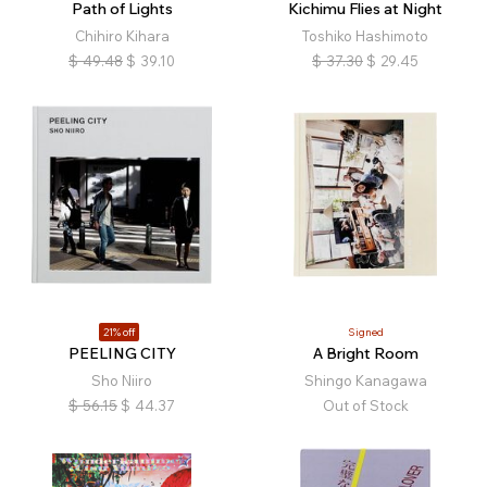
Path of Lights
Kichimu Flies at Night
Chihiro Kihara
Toshiko Hashimoto
$
49.48
$
39.10
$
37.30
$
29.45
21% off
Signed
PEELING CITY
A Bright Room
Sho Niiro
Shingo Kanagawa
$
56.15
$
44.37
Out of Stock