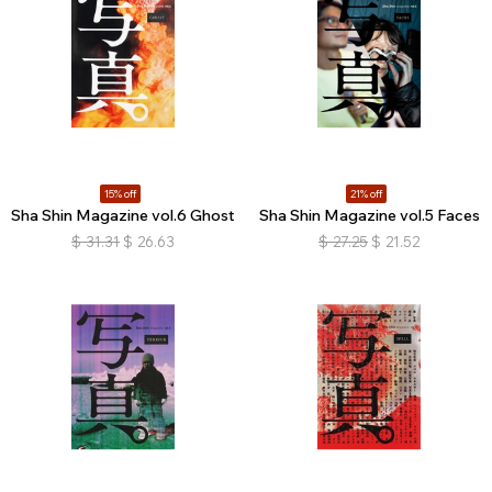
15% off
21% off
Sha Shin Magazine vol.6 Ghost
Sha Shin Magazine vol.5 Faces
$
31.31
$
26.63
$
27.25
$
21.52