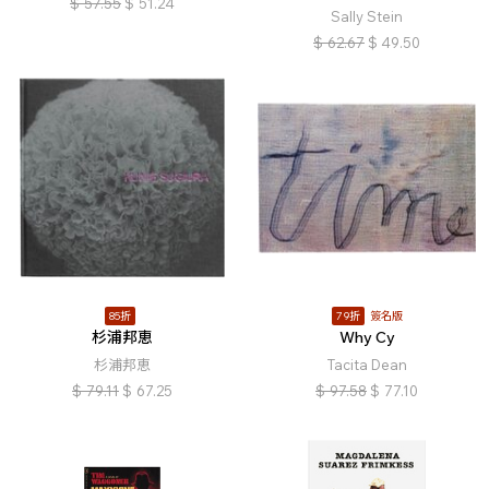
$
57.55
$
51.24
Sally Stein
$
62.67
$
49.50
85折
79折
簽名版
杉浦邦恵
Why Cy
杉浦邦恵
Tacita Dean
$
79.11
$
67.25
$
97.58
$
77.10