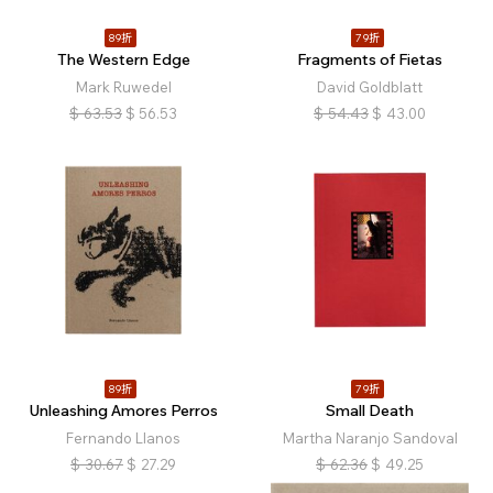
89折
79折
The Western Edge
Fragments of Fietas
Mark Ruwedel
David Goldblatt
$
63.53
$
56.53
$
54.43
$
43.00
89折
79折
Unleashing Amores Perros
Small Death
Fernando Llanos
Martha Naranjo Sandoval
$
30.67
$
27.29
$
62.36
$
49.25