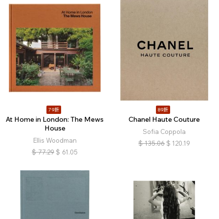
79折
89折
At Home in London: The Mews
Chanel Haute Couture
House
Sofia Coppola
Ellis Woodman
$
135.06
$
120.19
$
77.29
$
61.05