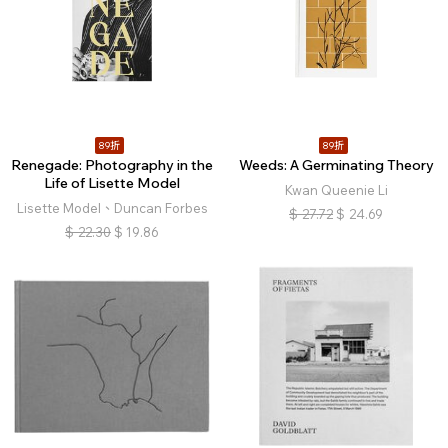
89折
89折
Renegade: Photography in the
Weeds: A Germinating Theory
Life of Lisette Model
Kwan Queenie Li
Lisette Model、Duncan Forbes
$
27.72
$
24.69
$
22.30
$
19.86