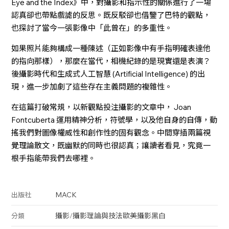
Eye and the Index》中，對攝影和指示性的關係進行了一場
認真卻也帶點戲謔的反思。既反駁卻也借鑒了巴特的觀點，
也探討了當今一張影像中「此曾在」的多重性。
如果照片能夠構成一種陳述（正如影像中有手指明確表達他
的指向那樣），那麼在當代，相機紀錄的是現實還是表演？
後攝影時代和生成式人工智慧 (Artificial Intelligence) 的出
現，進一步加劇了這些存在主義問題的複雜性。
在這篇打破常規，以新觀點投注攝影的文章中， Joan
Fontcuberta 運用精神分析，符號學，以及他自身的自傳，動
搖我們對圖像權威性和創作性的固有觀念。中間穿插兩篇視
覺理論散文，既幽默的同時也很認真；讓讀者看見，究竟一
根手指能帶我們去哪裡。
MACK
出版社
攝影
/
攝影理論與技法
歐美攝影
黑白
分類