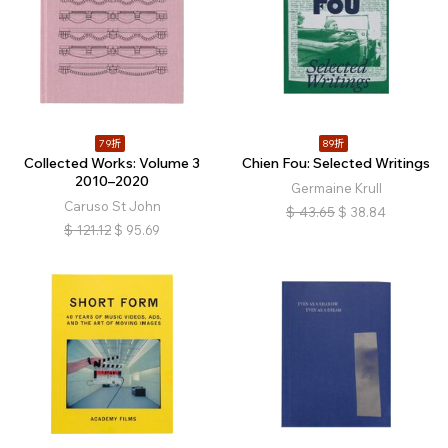
79折
89折
Collected Works: Volume 3
Chien Fou: Selected Writings
2010–2020
Germaine Krull
Caruso St John
$
43.65
$
38.84
$
121.12
$
95.69