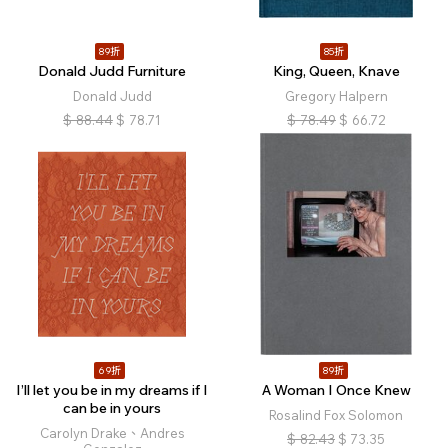
89折
85折
Donald Judd Furniture
King, Queen, Knave
Donald Judd
Gregory Halpern
$
88.44
$
78.71
$
78.49
$
66.72
69折
89折
I’ll let you be in my dreams if I
A Woman I Once Knew
can be in yours
Rosalind Fox Solomon
Carolyn Drake、Andres
$
82.43
$
73.35