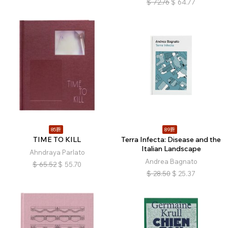
$
72.76
$
64.77
85折
89折
TIME TO KILL
Terra Infecta: Disease and the
Italian Landscape
Ahndraya Parlato
Andrea Bagnato
$
65.52
$
55.70
$
28.50
$
25.37