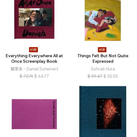
89折
85折
Everything Everywhere All at
Things Felt But Not Quite
Once Screenplay Book
Expressed
關家永、Daniel Scheinert
Sohrab Hura
$
72.76
$
64.77
$
59.47
$
50.55