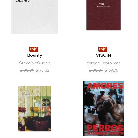
89折
89折
Bounty
VISCIN
Steve McQueen
Yorgos Lanthimos
$
78.99
$
70.32
$
78.37
$
69.76