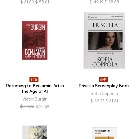
$
61.80
$
55.01
$
49.19
$
38.88
89折
89折
Returning to Benjamin: Art in
Priscilla Screenplay Book
the Age of AI
Sofia Coppola
Victor Burgin
$
69.23
$
61.61
$
23.23
$
20.69