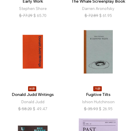
Early Work
The Whale Screenplay Book
Stephen Shore
Darren Aronofsky
$
77.29
$
65.70
$
72.89
$
61.95
85折
75折
Donald Judd Writings
Fugitive Tilts
Donald Judd
Ishion Hutchinson
$
58.20
$
49.47
$
35.93
$
26.95