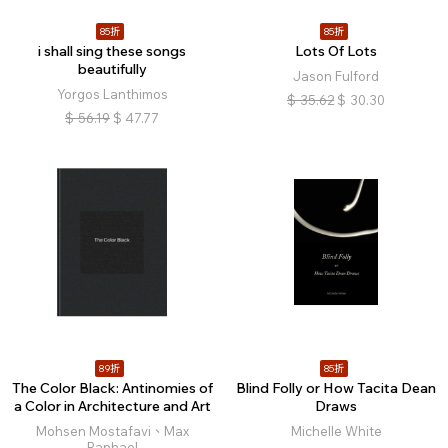
85折
85折
i shall sing these songs
Lots Of Lots
beautifully
Jason Fulford
Yorgos Lanthimos
$
35.62
$
30.30
$
56.19
$
47.77
89折
85折
The Color Black: Antinomies of
Blind Folly or How Tacita Dean
a Color in Architecture and Art
Draws
Mohsen Mostafavi、Max
Michelle White
Raphael