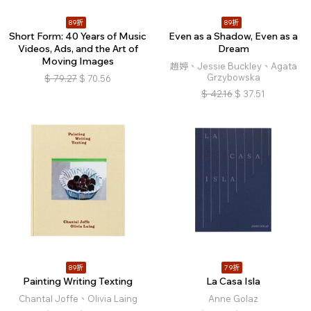
89折
89折
Short Form: 40 Years of Music
Even as a Shadow, Even as a
Videos, Ads, and the Art of
Dream
Moving Images
趙婷、Jessie Buckley、Agata
Grzybowska
$
79.27
$
70.56
$
42.16
$
37.51
89折
79折
Painting Writing Texting
La Casa Isla
Chantal Joffe、Olivia Laing
Anne Golaz