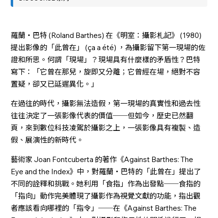
羅蘭・巴特 (Roland Barthes) 在《明室：攝影札記》 (1980)
提出影像的「此曾在」 (ça a été) ，為攝影留下第一現場的佐
證和所思。何謂「現場」？現場具有什麼樣的矛盾性？巴特
寫下：「它曾在那兒，旋即又分離；它曾經在場，絕對不容
置疑，卻又已延遲異化。」
在過往的時代，攝影無法造假，第一現場的真實性和過去性
往往決定了一張影像代表的價值──但如今，歷史已然翻
頁，來到數位科技凌駕於攝影之上，一張影像具有複製、造
假、展演性的新時代。
藝術家 Joan Fontcuberta 的著作《Against Barthes: The
Eye and the Index》中，對羅蘭・巴特的「此曾在」提出了
不同的詮釋和挑戰。她利用「食指」作為出發點──食指的
「指向」動作完美體現了攝影作為視覺文獻的功能，指出觀
者應該看向哪裡的「指令」──在《Against Barthes: The