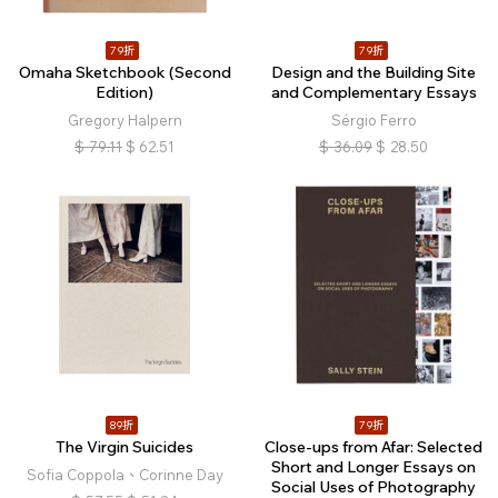
79折
79折
Omaha Sketchbook (Second
Design and the Building Site
Edition)
and Complementary Essays
Gregory Halpern
Sérgio Ferro
$
79.11
$
62.51
$
36.09
$
28.50
89折
79折
The Virgin Suicides
Close-ups from Afar: Selected
Short and Longer Essays on
Sofia Coppola、Corinne Day
Social Uses of Photography