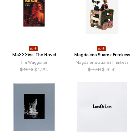
89折
89折
MaXXXine: The Novel
Magdalena Suarez Frimkess
Tim Waggoner
Magdalena Suarez Frimkess
$
20.13
$
17.94
$
79.11
$
70.41