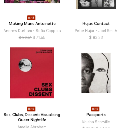
89折
Making Marie Antoinette
Hujar: Contact
Andrew Durham、Sofia Coppola
Peter Hujar、Joel Smith
$
80.51
$
71.65
$
83.33
89折
89折
Sex, Clubs, Dissent: Visualising
Passports
Queer Nightlife
Keisha Scarville
Amelia Abraham