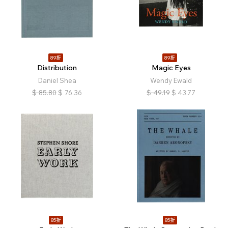
89折
89折
Distribution
Magic Eyes
Daniel Shea
Wendy Ewald
$
85.80
$
76.36
$
49.19
$
43.77
85折
85折