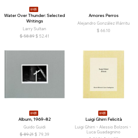
89折
Water Over Thunder: Selected
Amores Perros
Writings
Alejandro González Iñárritu
Larry Sultan
$
66.10
$
58.89
$
52.41
89折
89折
Album, 1969–82
Luigi Ghirri Felicità
Guido Guidi
Luigi Ghirri、Alessio Bolzoni、
Luca Guadagnino
$
89.21
$
79.39