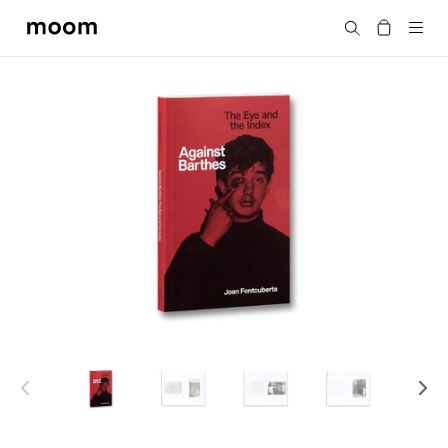
moom
搜尋
bookshop