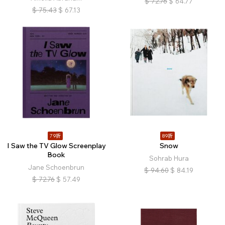
$
72.76
$
64.77
$
75.43
$
67.13
79折
89折
I Saw the TV Glow Screenplay
Snow
Book
Sohrab Hura
Jane Schoenbrun
$
94.60
$
84.19
$
72.76
$
57.49