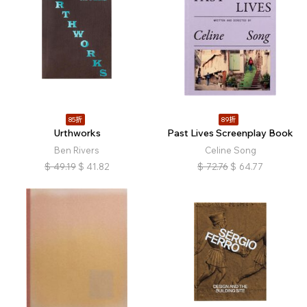
85折
89折
Urthworks
Past Lives Screenplay Book
Ben Rivers
Celine Song
$
49.19
$
41.82
$
72.76
$
64.77