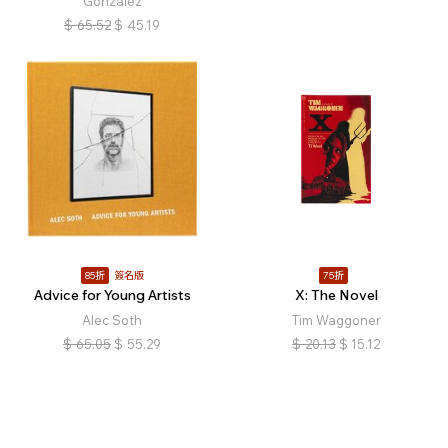
Gonzalez
$
65.52
$
45.19
85折
簽名版
75折
Advice for Young Artists
X: The Novel
Alec Soth
Tim Waggoner
$
65.05
$
55.29
$
20.13
$
15.12