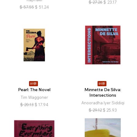
$
27.26
$
23.17
$
57.55
$
51.24
89折
89折
Pearl: The Novel
Minnette De Silva:
Intersections
Tim Waggoner
Anooradha Iyer Siddiqi
$
20.13
$
17.94
$
29.12
$
25.93