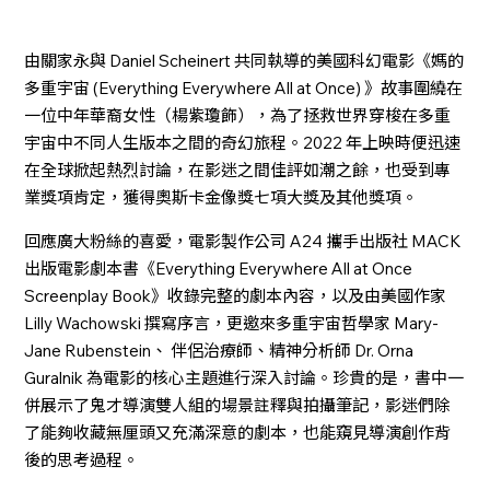
由關家永與 Daniel Scheinert 共同執導的美國科幻電影《媽的
多重宇宙 (Everything Everywhere All at Once) 》故事圍繞在
一位中年華裔女性（楊紫瓊飾），為了拯救世界穿梭在多重
宇宙中不同人生版本之間的奇幻旅程。2022 年上映時便迅速
在全球掀起熱烈討論，在影迷之間佳評如潮之餘，也受到專
業獎項肯定，獲得奧斯卡金像獎七項大獎及其他獎項。
回應廣大粉絲的喜愛，電影製作公司 A24 攜手出版社 MACK
出版電影劇本書《Everything Everywhere All at Once
Screenplay Book》收錄完整的劇本內容，以及由美國作家
Lilly Wachowski 撰寫序言，更邀來多重宇宙哲學家 Mary-
Jane Rubenstein、 伴侶治療師、精神分析師 Dr. Orna
Guralnik 為電影的核心主題進行深入討論。珍貴的是，書中一
併展示了鬼才導演雙人組的場景註釋與拍攝筆記，影迷們除
了能夠收藏無厘頭又充滿深意的劇本，也能窺見導演創作背
後的思考過程。