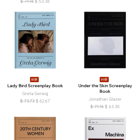
$
71.16
$
53.36
85折
89折
Lady Bird Screenplay Book
Under the Skin Screenplay
Book
Greta Gerwig
Jonathan Glazer
$
73.73
$
62.67
$
71.16
$
63.35