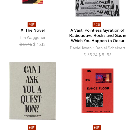
75折
79折
X: The Novel
A Vast, Pointless Gyration of
Radioactive Rocks and Gas in
Tim Waggoner
Which You Happen to Occur
$
20.15
$
15.13
Daniel Kwan、Daniel Scheinert
$
65.24
$
51.53
85折
85折