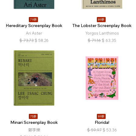
79折
89折
Hereditary Screenplay Book
The Lobster Screenplay Book
Ari Aster
Yorgos Lanthimos
$
73.73
$
58.26
$
71.16
$
63.35
75折
89折
Minari Screenplay Book
Florida!
鄭李爍
$
59.97
$
53.36