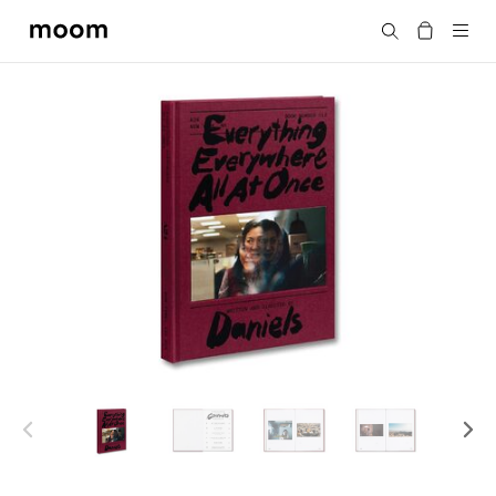
moom
搜尋
bookshop