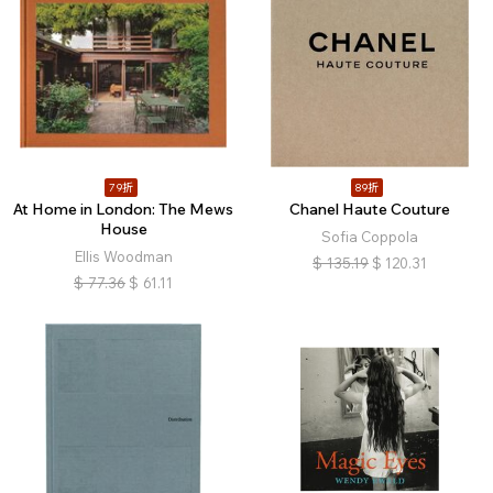
79折
89折
At Home in London: The Mews
Chanel Haute Couture
House
Sofia Coppola
Ellis Woodman
$
135.19
$
120.31
$
77.36
$
61.11