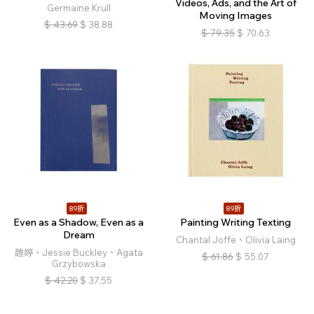
Videos, Ads, and the Art of
Germaine Krull
Moving Images
$
43.69
$
38.88
$
79.35
$
70.63
89折
89折
Even as a Shadow, Even as a
Painting Writing Texting
Dream
Chantal Joffe、Olivia Laing
趙婷、Jessie Buckley、Agata
$
61.86
$
55.07
Grzybowska
$
42.20
$
37.55