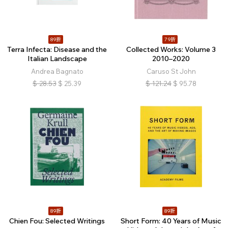
89折
79折
Terra Infecta: Disease and the
Collected Works: Volume 3
Italian Landscape
2010–2020
Andrea Bagnato
Caruso St John
$
28.53
$
25.39
$
121.24
$
95.78
89折
89折
Chien Fou: Selected Writings
Short Form: 40 Years of Music