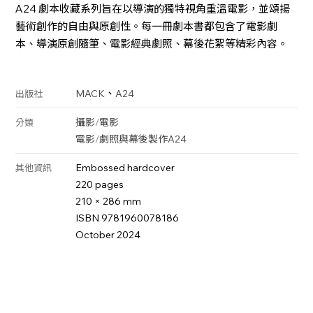
A24 劇本收藏系列旨在以導演的獨特視角重溫電影，並頌揚
藝術創作的自由與原創性。每一冊劇本書都包含了電影劇
本、導演原創隨筆、電影經典劇照、幕後花絮等精彩內容。
、
MACK
A24
出版社
攝影
/
電影
分類
電影
/
劇照與幕後製作
A24
Embossed hardcover
其他資訊
220 pages
210 × 286 mm
ISBN 9781960078186
October 2024