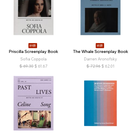
89折
85折
Priscilla Screenplay Book
The Whale Screenplay Book
Sofia Coppola
Darren Aronofsky
$
69.30
$
61.67
$
72.96
$
62.01