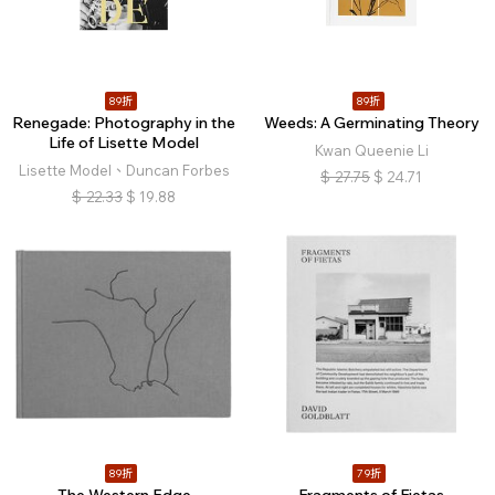
89折
89折
Renegade: Photography in the
Weeds: A Germinating Theory
Life of Lisette Model
Kwan Queenie Li
Lisette Model、Duncan Forbes
$
27.75
$
24.71
$
22.33
$
19.88
89折
79折