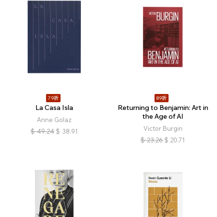
79折
89折
La Casa Isla
Returning to Benjamin: Art in
the Age of AI
Anne Golaz
Victor Burgin
$
49.24
$
38.91
$
23.26
$
20.71