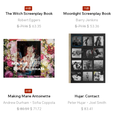
89折
75折
The Witch Screenplay Book
Moonlight Screenplay Book
Robert Eggers
Barry Jenkins
$
71.16
$
63.35
$
71.16
$
53.36
89折
Making Marie Antoinette
Hujar: Contact
Andrew Durham、Sofia Coppola
Peter Hujar、Joel Smith
$
80.59
$
71.72
$
83.41