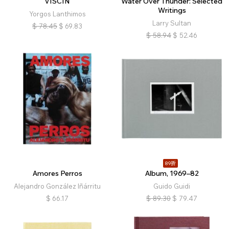
VISCIN
Water Over Thunder: Selected
Writings
Yorgos Lanthimos
Larry Sultan
$
78.45
$
69.83
$
58.94
$
52.46
89折
Amores Perros
Album, 1969–82
Alejandro González Iñárritu
Guido Guidi
$
66.17
$
89.30
$
79.47