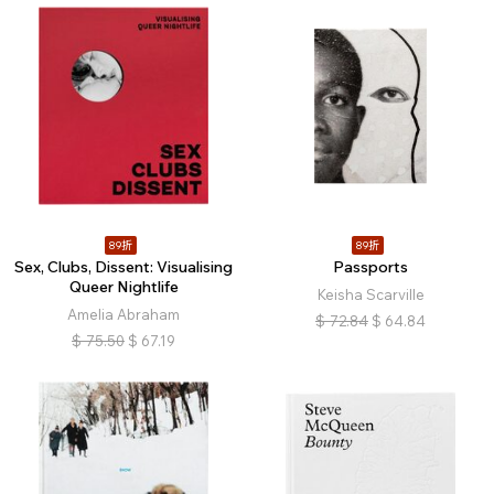
89折
89折
Sex, Clubs, Dissent: Visualising
Passports
Queer Nightlife
Keisha Scarville
Amelia Abraham
$
72.84
$
64.84
$
75.50
$
67.19