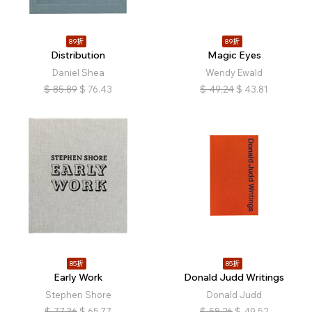
89折
89折
Distribution
Magic Eyes
Daniel Shea
Wendy Ewald
$
85.89
$
76.43
$
49.24
$
43.81
85折
85折
Early Work
Donald Judd Writings
Stephen Shore
Donald Judd
$
77.36
$
65.77
$
58.26
$
49.52