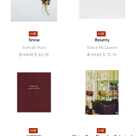
89折
89折
Snow
Bounty
Sohrab Hura
Steve McQueen
$
94.70
$
84.28
$
79.07
$
70.39
89折
89折