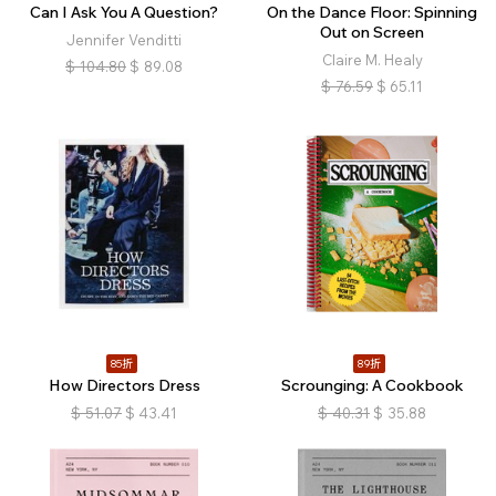
Can I Ask You A Question?
On the Dance Floor: Spinning
Out on Screen
Jennifer Venditti
Claire M. Healy
$
104.80
$
89.08
$
76.59
$
65.11
85折
89折
How Directors Dress
Scrounging: A Cookbook
$
51.07
$
43.41
$
40.31
$
35.88