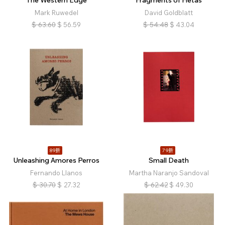
The Western Edge
Fragments of Fietas
Mark Ruwedel
David Goldblatt
$
63.60
$
56.59
$
54.48
$
43.04
89折
79折
Unleashing Amores Perros
Small Death
Fernando Llanos
Martha Naranjo Sandoval
$
30.70
$
27.32
$
62.42
$
49.30