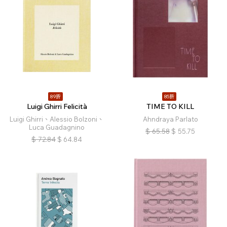
89折
85折
Luigi Ghirri Felicità
TIME TO KILL
Luigi Ghirri、Alessio Bolzoni、
Ahndraya Parlato
Luca Guadagnino
$
65.58
$
55.75
$
72.84
$
64.84