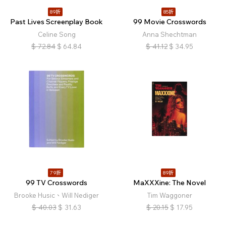
89折
85折
Past Lives Screenplay Book
99 Movie Crosswords
Celine Song
Anna Shechtman
$
72.84
$
64.84
$
41.12
$
34.95
79折
89折
99 TV Crosswords
MaXXXine: The Novel
Brooke Husic、Will Nediger
Tim Waggoner
$
40.03
$
31.63
$
20.15
$
17.95