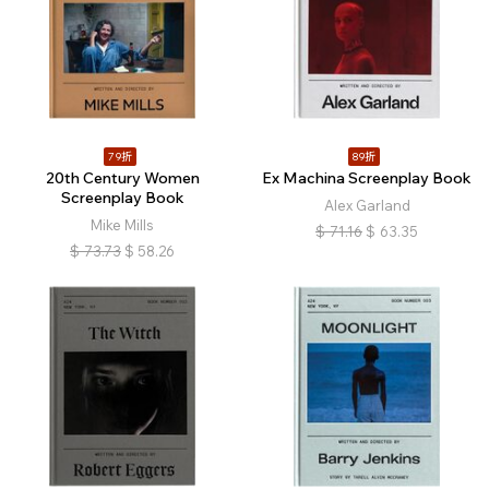
79折
89折
20th Century Women
Ex Machina Screenplay Book
Screenplay Book
Alex Garland
Mike Mills
$
71.16
$
63.35
$
73.73
$
58.26