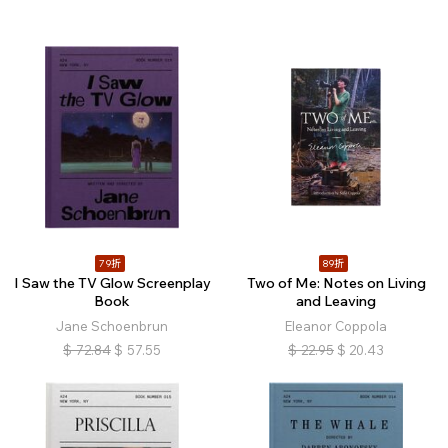
79折
89折
I Saw the TV Glow Screenplay
Two of Me: Notes on Living
Book
and Leaving
Jane Schoenbrun
Eleanor Coppola
$
72.84
$
57.55
$
22.95
$
20.43