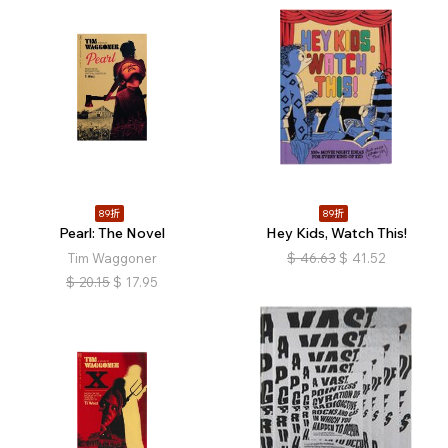
89折
89折
Pearl: The Novel
Hey Kids, Watch This!
Tim Waggoner
$
46.63
$
41.52
$
20.15
$
17.95