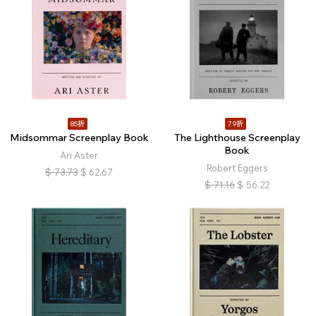
85折
79折
Midsommar Screenplay Book
The Lighthouse Screenplay
Book
Ari Aster
Robert Eggers
$
73.73
$
62.67
$
71.16
$
56.22