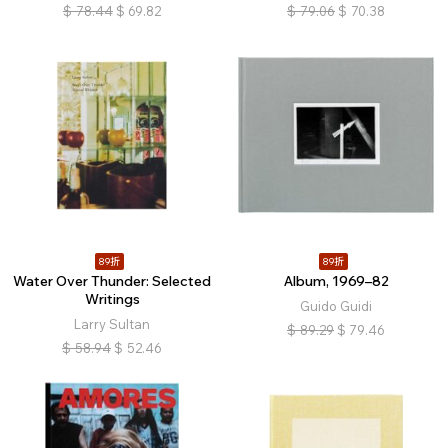
$
78.44
$
69.82
$
79.06
$
70.38
89折
89折
Water Over Thunder: Selected
Album, 1969–82
Writings
Guido Guidi
Larry Sultan
$
89.29
$
79.46
$
58.94
$
52.46