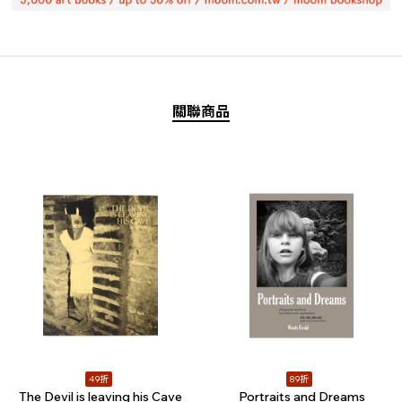
關聯商品
49折
89折
The Devil is leaving his Cave
Portraits and Dreams