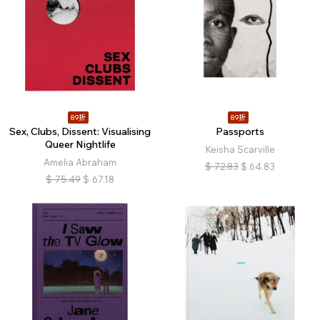
89折
89折
Sex, Clubs, Dissent: Visualising
Passports
Queer Nightlife
Keisha Scarville
Amelia Abraham
$
72.83
$
64.83
$
75.49
$
67.18