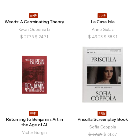
89折
79折
Weeds: A Germinating Theory
La Casa Isla
Kwan Queenie Li
Anne Golaz
$
27.75
$
24.71
$
49.23
$
38.91
89折
89折
Returning to Benjamin: Art in
Priscilla Screenplay Book
the Age of AI
Sofia Coppola
Victor Burgin
$
69.29
$
61.67