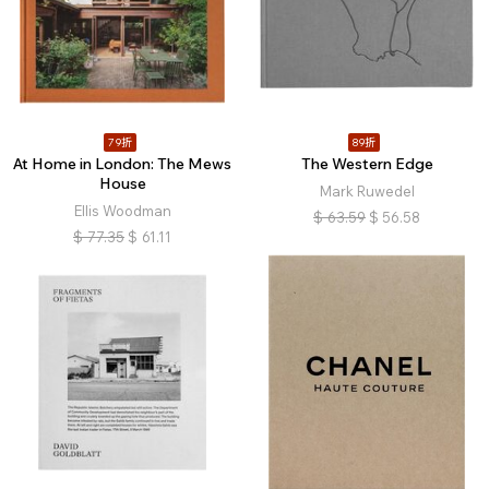
79折
89折
At Home in London: The Mews
The Western Edge
House
Mark Ruwedel
Ellis Woodman
$
63.59
$
56.58
$
77.35
$
61.11