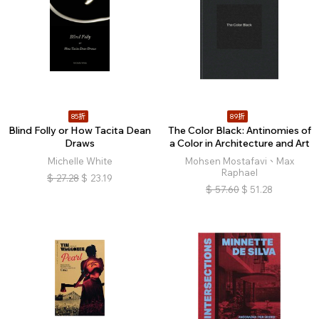
85折
89折
Blind Folly or How Tacita Dean
The Color Black: Antinomies of
Draws
a Color in Architecture and Art
Michelle White
Mohsen Mostafavi、Max
Raphael
$
27.28
$
23.19
$
57.60
$
51.28