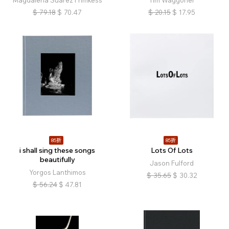
Magdalena Suarez Frimkess
Tim Waggoner
$
79.18
$
70.47
$
20.15
$
17.95
85折
85折
i shall sing these songs
Lots Of Lots
beautifully
Jason Fulford
Yorgos Lanthimos
$
35.65
$
30.32
$
56.24
$
47.81