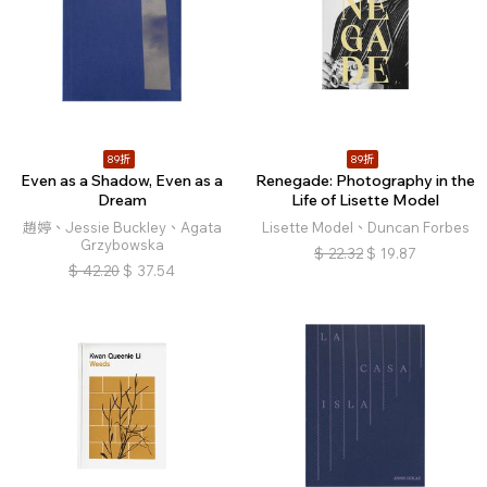
89折
89折
Even as a Shadow, Even as a
Renegade: Photography in the
Dream
Life of Lisette Model
趙婷、Jessie Buckley、Agata
Lisette Model、Duncan Forbes
Grzybowska
$
22.32
$
19.87
$
42.20
$
37.54