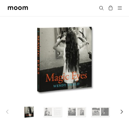
moom
搜尋
bookshop