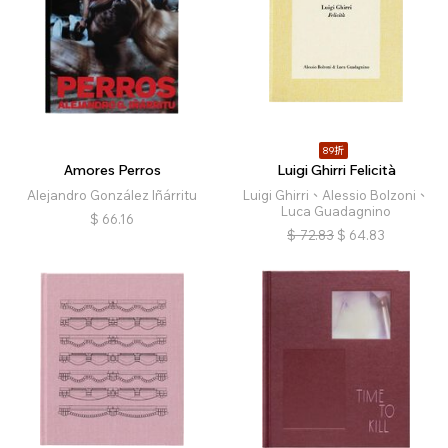
89折
Amores Perros
Luigi Ghirri Felicità
Alejandro González Iñárritu
Luigi Ghirri、Alessio Bolzoni、
Luca Guadagnino
$
66.16
$
72.83
$
64.83