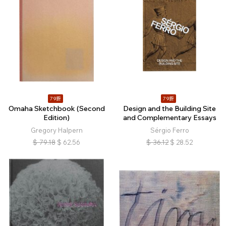
79折
79折
Omaha Sketchbook (Second
Design and the Building Site
Edition)
and Complementary Essays
Gregory Halpern
Sérgio Ferro
$
79.18
$
62.56
$
36.12
$
28.52