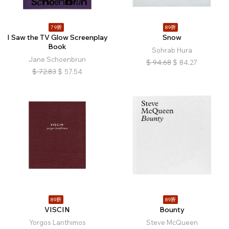
79折
89折
I Saw the TV Glow Screenplay
Snow
Book
Sohrab Hura
Jane Schoenbrun
$
94.68
$
84.27
$
72.83
$
57.54
89折
89折
VISCIN
Bounty
Yorgos Lanthimos
Steve McQueen