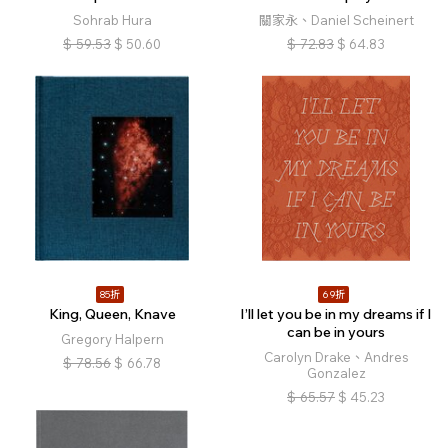
Sohrab Hura
關家永、Daniel Scheinert
$
59.53
$
50.60
$
72.83
$
64.83
85折
69折
King, Queen, Knave
I’ll let you be in my dreams if I
can be in yours
Gregory Halpern
Carolyn Drake、Andres
$
78.56
$
66.78
Gonzalez
$
65.57
$
45.23