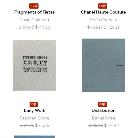
79折
89折
Fragments of Fietas
Chanel Haute Couture
David Goldblatt
Sofia Coppola
$
54.47
$
43.03
$
135.17
$
120.29
85折
89折
Early Work
Distribution
Stephen Shore
Daniel Shea
$
77.35
$
65.76
$
85.88
$
76.42