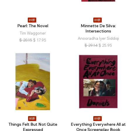
89折
89折
Pearl: The Novel
Minnette De Silva:
Intersections
Tim Waggoner
Anooradha Iyer Siddiqi
$
20.15
$
17.95
$
29.14
$
25.95
85折
89折
Things Felt But Not Quite
Everything Everywhere All at
Expressed
Once Screenplay Book