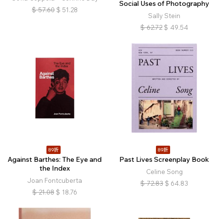
Social Uses of Photography
$
57.60
$
51.28
Sally Stein
$
62.72
$
49.54
89折
89折
Against Barthes: The Eye and
Past Lives Screenplay Book
the Index
Celine Song
Joan Fontcuberta
$
72.83
$
64.83
$
21.08
$
18.76