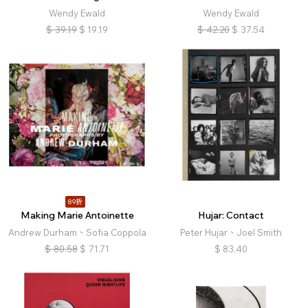
Wendy Ewald
Wendy Ewald
$
39.19
$
19.19
$
42.20
$
37.54
89折
Making Marie Antoinette
Hujar: Contact
Andrew Durham、Sofia Coppola
Peter Hujar、Joel Smith
$
80.58
$
71.71
$
83.40