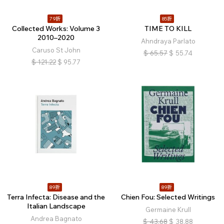
79折
85折
Collected Works: Volume 3
TIME TO KILL
2010–2020
Ahndraya Parlato
Caruso St John
$
65.57
$
55.74
$
121.22
$
95.77
89折
89折
Terra Infecta: Disease and the
Chien Fou: Selected Writings
Italian Landscape
Germaine Krull
Andrea Bagnato
$
43.68
$
38.88