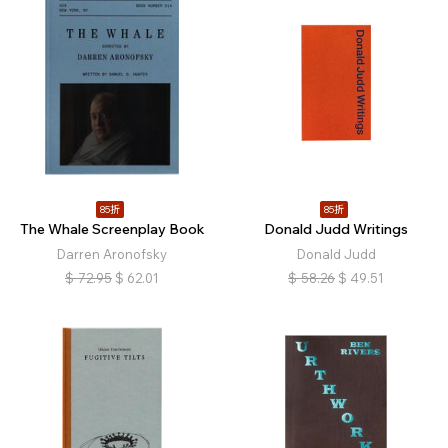
85折
85折
The Whale Screenplay Book
Donald Judd Writings
Darren Aronofsky
Donald Judd
$
72.95
$
62.01
$
58.26
$
49.51