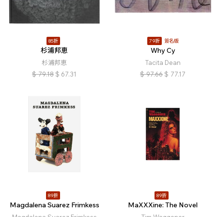
85折
79折
簽名版
杉浦邦恵
Why Cy
杉浦邦恵
Tacita Dean
$
79.18
$
67.31
$
97.66
$
77.17
89折
89折
Magdalena Suarez Frimkess
MaXXXine: The Novel