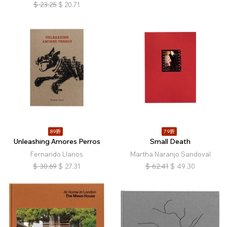
$
23.25
$
20.71
89折
79折
Unleashing Amores Perros
Small Death
Fernando Llanos
Martha Naranjo Sandoval
$
30.69
$
27.31
$
62.41
$
49.30