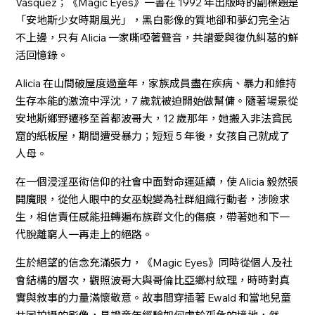
Vásquez；《Magic Eyes》一書在 1992 年出版時的副標題是
「安地斯少女時期風光」，黑白影像的質地卻和夢幻完全沾
不上邊，只有 Alicia 一家嘶啞著聲音，共譜愛與復仇糾葛的鮮
活回憶錄。
Alicia 在山間破屋度過童年，家族成員盡在疾病、暴力和維持
生存本能的激流中浮沈，7 歲就被迫開始做幫傭。隨著場景從
安地斯鄉野遷移至首都波哥大，12 歲那年，她搬入非法貧民
窟的紙板屋，期間遭受暴力；短短 5 年後，女孩自己就成了
人母。
在一個浸淫巫術信仰的社會中面對命運延續，使 Alicia 毅然張
開魔眼，從他人眼中的女巫蛻變為社群組織行動者，涉險求
生，相信責任感能扭轉遍布族群文化的傷痕，帶著她和下一
代脫離窮人一再走上的絕路。
生於絕望的信念充滿張力，《Magic Eyes》同時從個人及社
會結構的層次，觀照波哥大與哥倫比亞鄉村紋理，時時對真
實與敘事的力量滿懷敬意。故事間穿插著 Ewald 和當地兒童