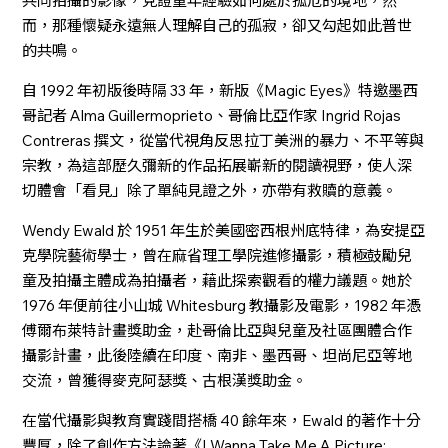
共同拍攝的影像，見證童年經驗如何處於孤危的境地，然
而，那種懷疑永遠無人理解自己的孤寂，卻又勾起如此普世
的共鳴。
自 1992 年初版後時隔 33 年，新版《Magic Eyes》特邀墨西
哥記者 Alma Guillermoprieto、哥倫比亞作家 Ingrid Rojas
Contreras 撰文，從當代視角反思拉丁美洲的暴力、不平等與
宗教，為這部歷久彌新的作品拓展嶄新的閱讀視野，使人深
切體會「看見」除了單純見證之外，亦帶有救贖的意義。
Wendy Ewald 於 1951 年生於美國密西根州底特律，為安提亞
克學院藝術學士，曾在麻省理工學院進修攝影，積極鼓勵兒
童及拍攝主體成為拍攝者，藉此探索觀看的權力議題。她於
1976 年便前往小山城 Whitesburg 教攝影及電影，1982 年憑
傅爾布萊特計畫獎助金，赴哥倫比亞與兒童及社區團體合作
攝影計畫，此後陸續在印度、南非、墨西哥、坦尚尼亞等地
交流，曾獲得麥克阿瑟獎、古根漢獎助金。
在當代攝影與教育實踐間搭橋 40 餘年來，Ewald 的著作十分
豐厚，除了創作方法論著《I Wanna Take Me A Picture: