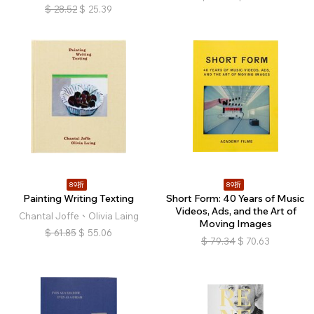
$
28.52
$
25.39
89折
89折
Painting Writing Texting
Short Form: 40 Years of Music
Videos, Ads, and the Art of
Chantal Joffe、Olivia Laing
Moving Images
$
61.85
$
55.06
$
79.34
$
70.63