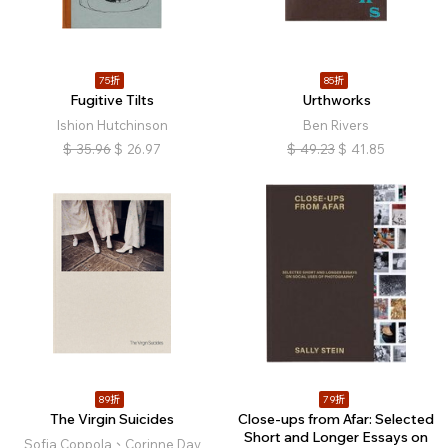
75折
85折
Fugitive Tilts
Urthworks
Ishion Hutchinson
Ben Rivers
$
35.96
$
26.97
$
49.23
$
41.85
89折
79折
The Virgin Suicides
Close-ups from Afar: Selected
Short and Longer Essays on
Sofia Coppola、Corinne Day