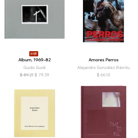
89折
Album, 1969–82
Amores Perros
Guido Guidi
Alejandro González Iñárritu
$
89.21
$
79.39
$
66.10