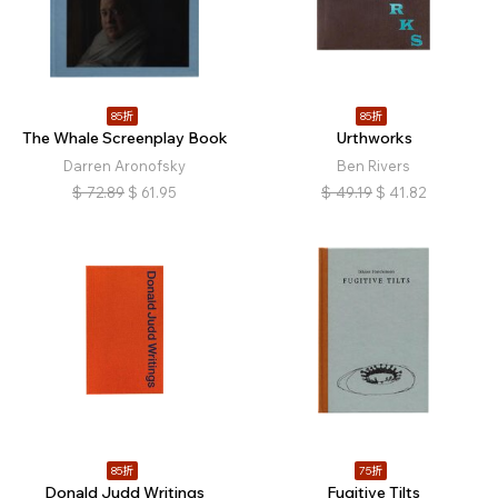
85折
85折
The Whale Screenplay Book
Urthworks
Darren Aronofsky
Ben Rivers
$
72.89
$
61.95
$
49.19
$
41.82
85折
75折
Donald Judd Writings
Fugitive Tilts