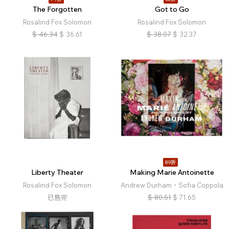
The Forgotten
Got to Go
Rosalind Fox Solomon
Rosalind Fox Solomon
$
46.34
$
36.61
$
38.07
$
32.37
89折
Liberty Theater
Making Marie Antoinette
Rosalind Fox Solomon
Andrew Durham、Sofia Coppola
已售完
$
80.51
$
71.65