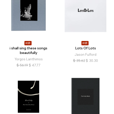
85折
85折
i shall sing these songs
Lots Of Lots
beautifully
Jason Fulford
Yorgos Lanthimos
$
35.62
$
30.30
$
56.19
$
47.77