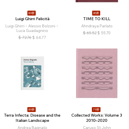
89折
85折
Luigi Ghirri Felicità
TIME TO KILL
Luigi Ghirri、Alessio Bolzoni、
Ahndraya Parlato
Luca Guadagnino
$
65.52
$
55.70
$
72.76
$
64.77
89折
79折
Terra Infecta: Disease and the
Collected Works: Volume 3
Italian Landscape
2010–2020
Andrea Bagnato
Caruso St John