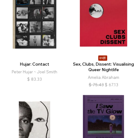
89折
Hujar: Contact
Sex, Clubs, Dissent: Visualising
Queer Nightlife
Peter Hujar、Joel Smith
Amelia Abraham
$
83.33
$
75.43
$
67.13