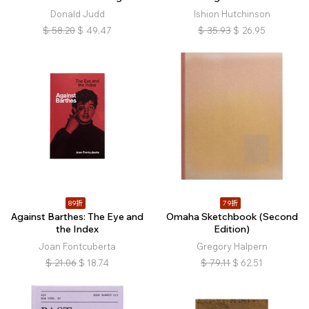
Donald Judd
Ishion Hutchinson
$
58.20
$
49.47
$
35.93
$
26.95
89折
79折
Against Barthes: The Eye and
Omaha Sketchbook (Second
the Index
Edition)
Joan Fontcuberta
Gregory Halpern
$
21.06
$
18.74
$
79.11
$
62.51