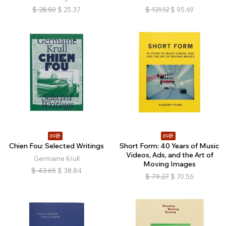
$
28.50
$
25.37
$
121.12
$
95.69
89折
89折
Chien Fou: Selected Writings
Short Form: 40 Years of Music
Videos, Ads, and the Art of
Germaine Krull
Moving Images
$
43.65
$
38.84
$
79.27
$
70.56