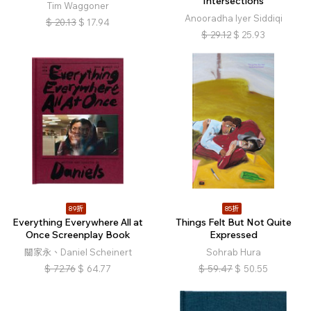
Intersections
Tim Waggoner
Anooradha Iyer Siddiqi
$
20.13
$
17.94
$
29.12
$
25.93
89折
85折
Everything Everywhere All at
Things Felt But Not Quite
Once Screenplay Book
Expressed
關家永、Daniel Scheinert
Sohrab Hura
$
72.76
$
64.77
$
59.47
$
50.55