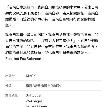
「我來自童話故事，我來自用樹枝搭建的小木屋，我來自母
親與父親的馬丁尼酒杯，我來自那一束束精緻的花，我來自
鐵道橋下河流裡的小魚小蝦，我來自雪橇滑行而過的鈴鐺
聲。
我來自黑暗中篝火的溫暖，我來自父親那一聲聲的責罵，我
來自男孩們的怒吼——『猶太人殺了基督！』，來自他們砸
向我的石子，我來自野生草莓的芬芳，我來自金黃的毛茛、
純潔的延齡草和紫羅蘭，我也來自祖母無盡的慈愛。」——
Rosalind Fox Solomon
MACK
出版社
攝影
/
歐美攝影
肖像
日記
分類
Softcover
其他資訊
264 pages
241 x 353 mm