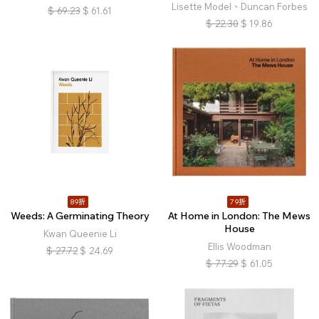
Lisette Model、Duncan Forbes
$
69.23
$
61.61
$
22.30
$
19.86
89折
79折
Weeds: A Germinating Theory
At Home in London: The Mews
House
Kwan Queenie Li
Ellis Woodman
$
27.72
$
24.69
$
77.29
$
61.05