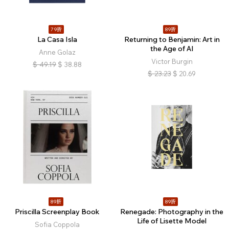
79折
89折
La Casa Isla
Returning to Benjamin: Art in
the Age of AI
Anne Golaz
Victor Burgin
$
49.19
$
38.88
$
23.23
$
20.69
89折
89折
Priscilla Screenplay Book
Renegade: Photography in the
Life of Lisette Model
Sofia Coppola