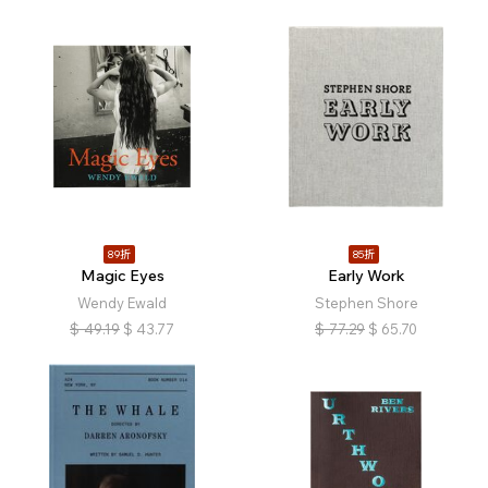
89折
85折
Magic Eyes
Early Work
Wendy Ewald
Stephen Shore
$
49.19
$
43.77
$
77.29
$
65.70