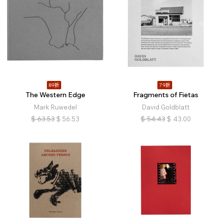
89折
79折
The Western Edge
Fragments of Fietas
Mark Ruwedel
David Goldblatt
$
63.53
$
56.53
$
54.43
$
43.00