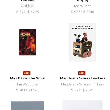
杉浦邦恵
Tacita Dean
$
79.11
$
67.25
$
97.58
$
77.10
89折
89折
MaXXXine: The Novel
Magdalena Suarez Frimkess
Tim Waggoner
Magdalena Suarez Frimkess
$
20.13
$
17.94
$
79.11
$
70.41