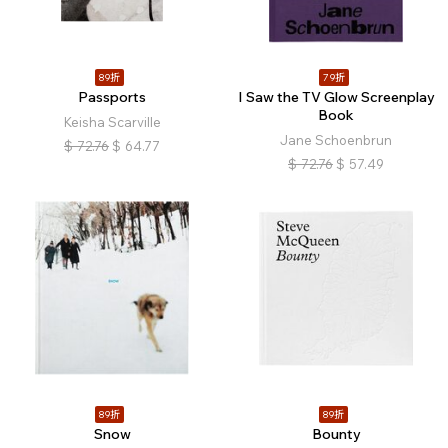
89折
79折
Passports
I Saw the TV Glow Screenplay
Book
Keisha Scarville
Jane Schoenbrun
$
72.76
$
64.77
$
72.76
$
57.49
89折
89折
Snow
Bounty