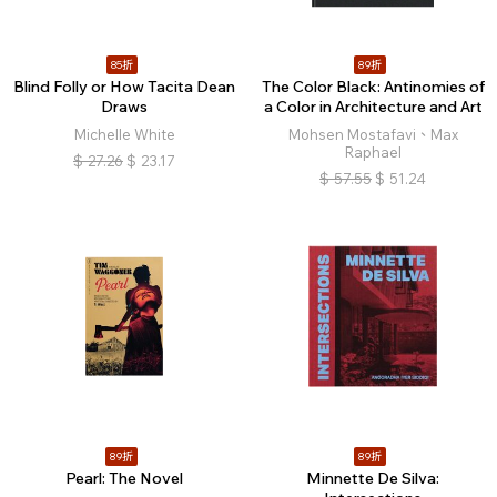
85折
89折
Blind Folly or How Tacita Dean
The Color Black: Antinomies of
Draws
a Color in Architecture and Art
Michelle White
Mohsen Mostafavi、Max
Raphael
$
27.26
$
23.17
$
57.55
$
51.24
89折
89折
Pearl: The Novel
Minnette De Silva: