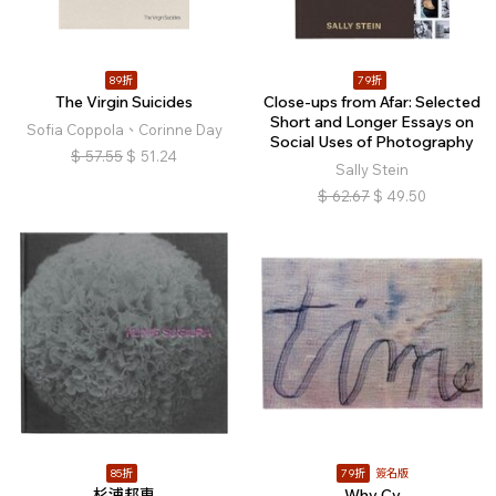
89折
79折
The Virgin Suicides
Close-ups from Afar: Selected
Short and Longer Essays on
Sofia Coppola、Corinne Day
Social Uses of Photography
$
57.55
$
51.24
Sally Stein
$
62.67
$
49.50
85折
79折
簽名版
杉浦邦恵
Why Cy