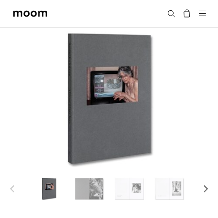
moom
搜尋
bookshop