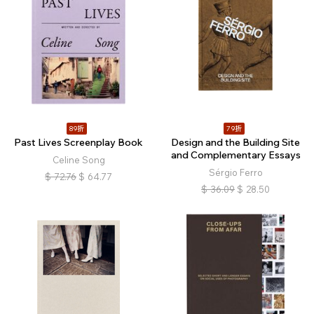
89折
79折
Past Lives Screenplay Book
Design and the Building Site
and Complementary Essays
Celine Song
Sérgio Ferro
$
72.76
$
64.77
$
36.09
$
28.50