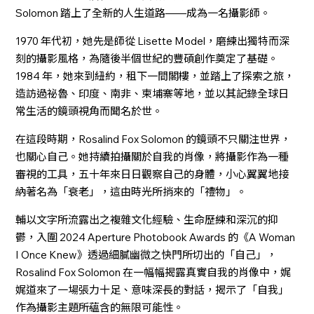
Solomon 踏上了全新的人生道路——成為一名攝影師。
1970 年代初，她先是師從 Lisette Model，磨練出獨特而深
刻的攝影風格，為隨後半個世紀的豐碩創作奠定了基礎。
1984 年，她來到紐約，租下一間閣樓，並踏上了探索之旅，
造訪過祕魯、印度、南非、柬埔寨等地，並以其記錄全球日
常生活的鏡頭視角而聞名於世。
在這段時期，Rosalind Fox Solomon 的鏡頭不只關注世界，
也關心自己。她持續拍攝關於自我的肖像，將攝影作為一種
審視的工具，五十年來日日觀察自己的身體，小心翼翼地接
納著名為「衰老」，這由時光所捎來的「禮物」。
輔以文字所流露出之複雜文化經驗、生命歷練和深沉的抑
鬱，入圍 2024 Aperture Photobook Awards 的《A Woman
I Once Knew》透過細膩幽微之快門所切出的「自己」，
Rosalind Fox Solomon 在一幅幅揭露真實自我的肖像中，娓
娓道來了一場張力十足、意味深長的對話，揭示了「自我」
作為攝影主題所蘊含的無限可能性。