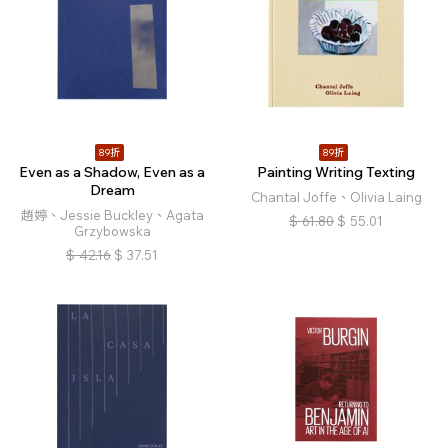
89折
89折
Even as a Shadow, Even as a
Painting Writing Texting
Dream
Chantal Joffe、Olivia Laing
趙婷、Jessie Buckley、Agata
$
61.80
$
55.01
Grzybowska
$
42.16
$
37.51