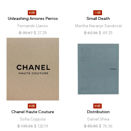
89折
79折
Unleashing Amores Perros
Small Death
Fernando Llanos
Martha Naranjo Sandoval
$
30.67
$
27.29
$
62.36
$
49.25
89折
89折
Chanel Haute Couture
Distribution
Sofia Coppola
Daniel Shea
$
135.06
$
120.19
$
85.80
$
76.36