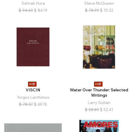
Sohrab Hura
Steve McQueen
$
94.60
$
84.19
$
78.99
$
70.32
89折
89折
VISCIN
Water Over Thunder: Selected
Writings
Yorgos Lanthimos
Larry Sultan
$
78.37
$
69.76
$
58.89
$
52.41