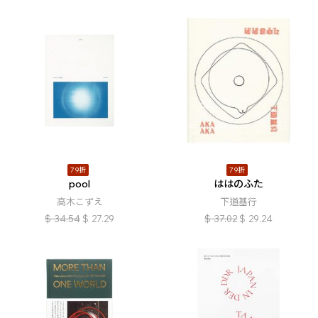
79折
79折
pool
ははのふた
高木こずえ
下道基行
$
34.54
$
27.29
$
37.02
$
29.24