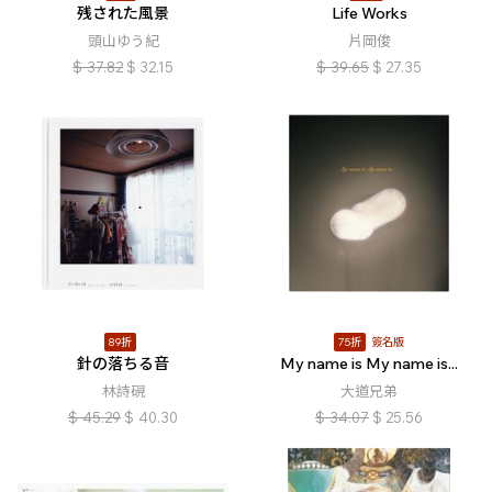
残された風景
Life Works
頭山ゆう紀
片岡俊
$
37.82
$
32.15
$
39.65
$
27.35
89折
75折
簽名版
針の落ちる音
My name is My name is...
林詩硯
大道兄弟
$
45.29
$
40.30
$
34.07
$
25.56