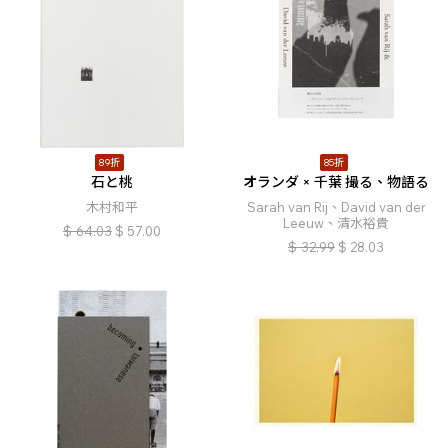
89折
85折
石と桃
オランダ × 千葉 撮る、物語る
木村和平
Sarah van Rij、David van der
Leeuw、清水裕貴
$
64.03
$
57.00
$
32.99
$
28.03