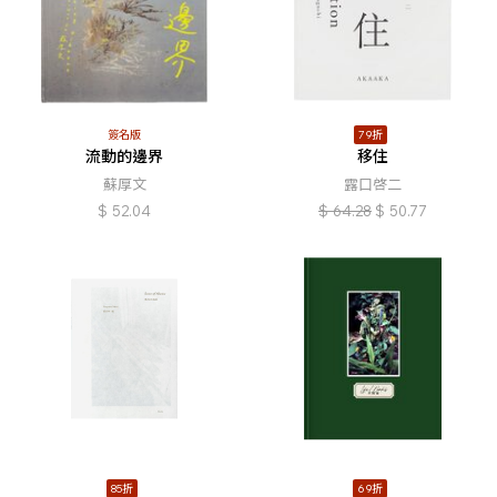
簽名版
79折
流動的邊界
移住
蘇厚文
露口啓二
$
52.04
$
64.28
$
50.77
85折
69折