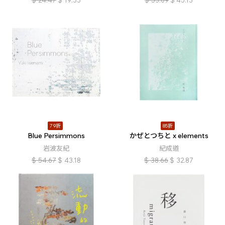
$
24.47
$
19.33
$
53.09
$
45.13
79折
85折
Blue Persimmons
かぜとつちと x elements
岩波友紀
紀成道
$
54.67
$
43.18
$
38.66
$
32.87