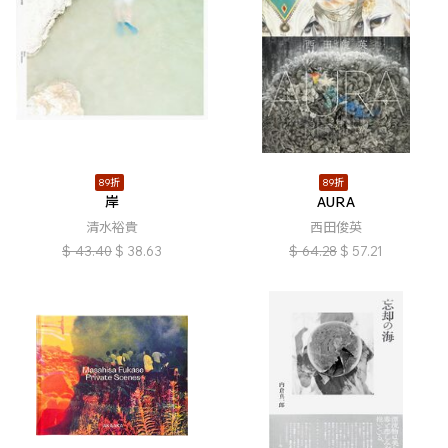
89折
89折
岸
AURA
清水裕貴
西田俊英
$
43.40
$
38.63
$
64.28
$
57.21