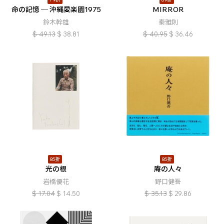
命の記憶 ─ 沖縄愛楽園1975
MIRROR
鈴木幹雄
秦雅則
$
49.13
$
38.81
$
40.95
$
36.46
85折
85折
光の根
庵の人々
岩橋優花
野口健吾
$
17.04
$
14.50
$
35.13
$
29.86