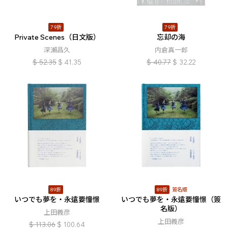
79折
79折
Private Scenes（日文版）
忘却の海
深瀨昌久
内倉真一郎
$
52.35
$
41.35
$
40.77
$
32.22
89折
89折
簽名版
いつでも夢を・永遠要憧憬
いつでも夢を・永遠要憧憬（簽
名版）
上田義彦
上田義彦
$
113.06
$
100.64