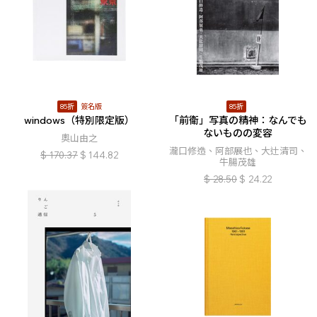
85折
簽名版
85折
windows（特別限定版）
「前衛」写真の精神：なんでも
ないものの変容
奧山由之
瀧口修造、阿部展也、大辻清司、
$
170.37
$
144.82
牛腸茂雄
$
28.50
$
24.22