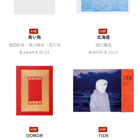
89折
85折
青い鳥
北海道
増田彩来、黑川想矢、森七菜
田川基成
$
23.54
$
20.94
$
47.77
$
40.61
89折
85折
DONOR
TIDE