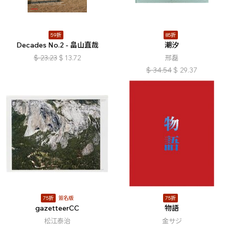
59折
85折
Decades No.2 - 畠山直哉
潮汐
$
23.23
$
13.72
邢磊
$
34.54
$
29.37
75折
簽名版
75折
gazetteerCC
物語
松江泰治
金サジ