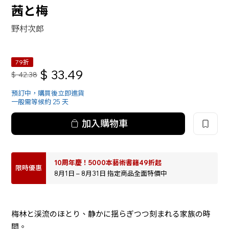
茜と梅
野村次郎
79折
$
33.49
$
42.38
預訂中，購買後立即進貨
一般需等候約 25 天
加入購物車
10周年慶！5000本藝術書籍49折起
限時優惠
8月1日 – 8月31日 指定商品全面特價中
梅林と渓流のほとり、静かに揺らぎつつ刻まれる家族の時
間。