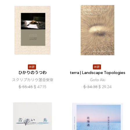
85折
85折
ひかりのうつわ
terra | Landscape Topologies
スクリプカリウ落合安奈
Goto Aki
$
55.45
$
47.15
$
34.38
$
29.24