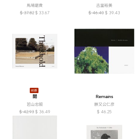
馬場磨貴
古里裕美
$
37.82
$
33.67
$
46.40
$
39.43
85折
閾
Remains
若山忠毅
勝又公仁彦
$
42.93
$
36.49
$
46.25