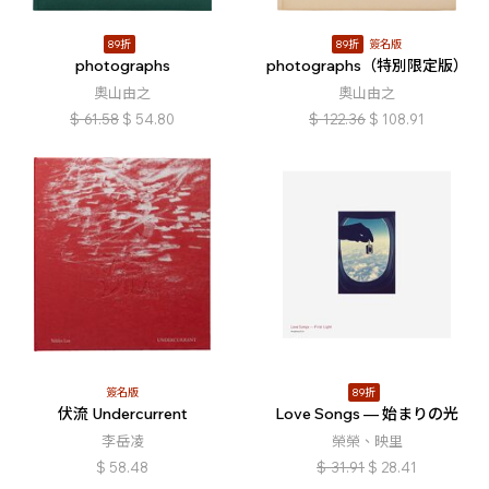
89折
89折
簽名版
photographs
photographs（特別限定版）
奧山由之
奧山由之
$
61.58
$
54.80
$
122.36
$
108.91
簽名版
89折
伏流 Undercurrent
Love Songs — 始まりの光
李岳凌
榮榮、映里
$
58.48
$
31.91
$
28.41