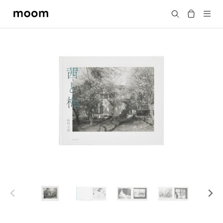
moom
搜尋
bookshop