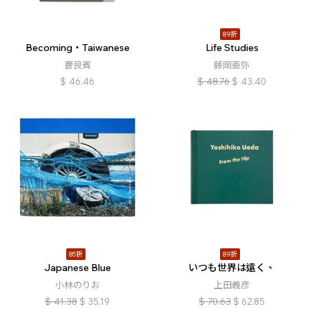
89折
Becoming・Taiwanese
Life Studies
曹良賓
藤岡亜弥
$
46.46
$
48.76
$
43.40
85折
89折
Japanese Blue
いつも世界は遠く、
小林のりお
上田義彦
$
41.38
$
35.19
$
70.63
$
62.85