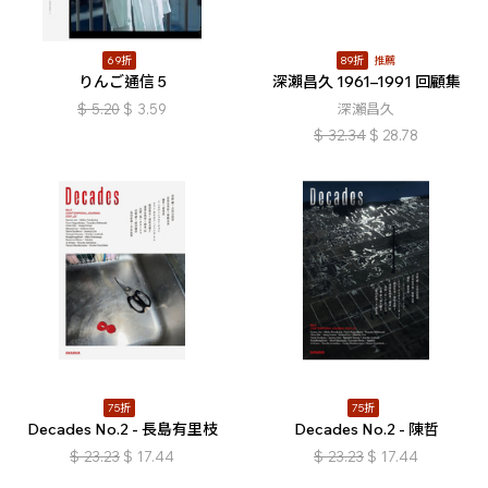
69折
89折
推薦
りんご通信 5
深瀨昌久 1961–1991 回顧集
$
5.20
$
3.59
深瀨昌久
$
32.34
$
28.78
75折
75折
Decades No.2 - 長島有里枝
Decades No.2 - 陳哲
$
23.23
$
17.44
$
23.23
$
17.44