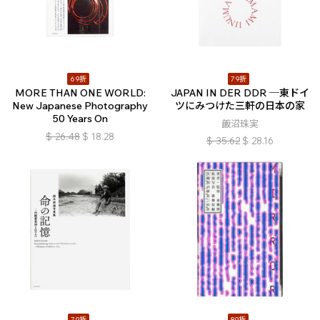
69折
79折
MORE THAN ONE WORLD:
JAPAN IN DER DDR ─東ドイ
New Japanese Photography
ツにみつけた三軒の日本の家
50 Years On
飯沼珠実
$
26.48
$
18.28
$
35.62
$
28.16
79折
89折