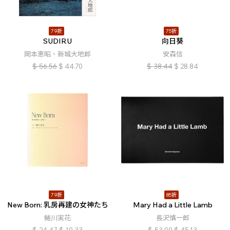
79折
75折
SUDIRU
向日葵
岡本恵昭、新城大地郎
安森信
$
56.56
$
44.70
$
38.44
$
28.84
79折
85折
New Born: 乳房再建の女神たち
Mary Had a Little Lamb
蜷川実花
長沢慎一郎