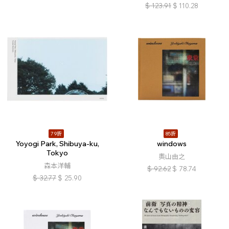
$
123.91
$
110.28
79折
85折
Yoyogi Park, Shibuya-ku,
windows
Tokyo
奧山由之
森本洋輔
$
92.62
$
78.74
$
32.77
$
25.90