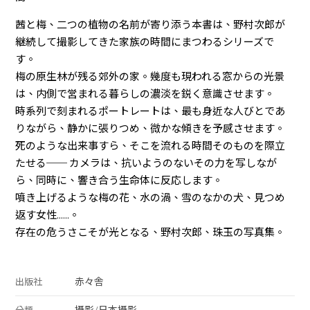
茜と梅、二つの植物の名前が寄り添う本書は、野村次郎が
継続して撮影してきた家族の時間にまつわるシリーズで
す。
梅の原生林が残る郊外の家。幾度も現われる窓からの光景
は、内側で営まれる暮らしの濃淡を鋭く意識させます。
時系列で刻まれるポートレートは、最も身近な人びとであ
りながら、静かに張りつめ、微かな傾きを予感させます。
死のような出来事すら、そこを流れる時間そのものを際立
たせる── カメラは、抗いようのないその力を写しなが
ら、同時に、響き合う生命体に反応します。
噴き上げるような梅の花、水の渦、雪のなかの犬、見つめ
返す女性......。
存在の危うさこそが光となる、野村次郎、珠玉の写真集。
赤々舎
出版社
攝影
/
日本攝影
分類