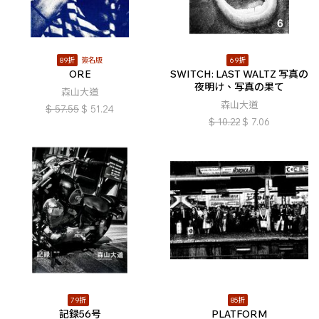
89折
簽名版
69折
ORE
SWITCH: LAST WALTZ 写真の
夜明け、写真の果て
森山大道
森山大道
$
57.55
$
51.24
$
10.22
$
7.06
79折
85折
記録56号
PLATFORM