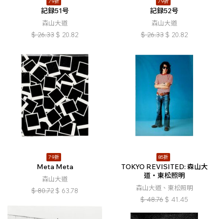
79折
79折
記録51号
記録52号
森山大道
森山大道
$
26.33
$
20.82
$
26.33
$
20.82
79折
85折
Meta Meta
TOKYO REVISITED: 森山大
道・東松照明
森山大道
森山大道、東松照明
$
80.72
$
63.78
$
48.76
$
41.45