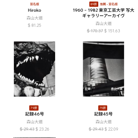
簽名版
89折
推薦
簽名版
Hiroko
1960 − 1982 東京工芸大学 写大
ギャラリーアーカイヴ
森山大道
森山大道
$
81.25
$
170.37
$
151.63
79折
75折
記録46号
記録45号
森山大道
森山大道
$
29.43
$
23.26
$
29.43
$
22.09