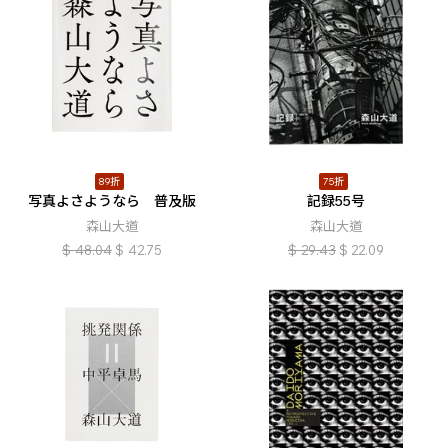
89折
75折
写真よさようなら 普及版
記録55号
森山大道
森山大道
$
48.04
$
42.75
$
29.43
$
22.09