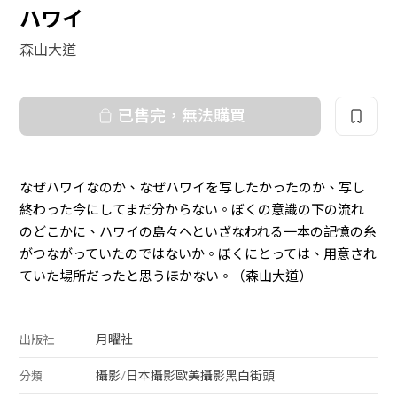
ハワイ
森山大道
已售完，無法購買
なぜハワイなのか、なぜハワイを写したかったのか、写し
終わった今にしてまだ分からない。ぼくの意識の下の流れ
のどこかに、ハワイの島々へといざなわれる一本の記憶の糸
がつながっていたのではないか。ぼくにとっては、用意され
ていた場所だったと思うほかない。（森山大道）
月曜社
出版社
攝影
/
日本攝影
歐美攝影
黑白
街頭
分類