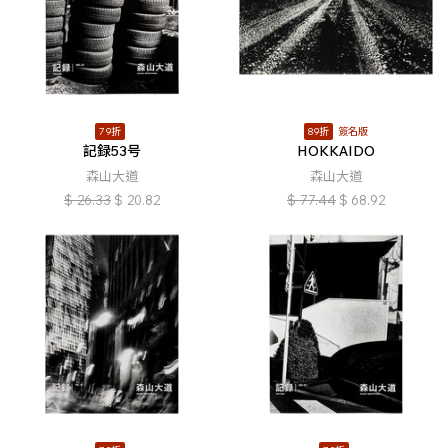
79折
89折
簽名版
記録53号
HOKKAIDO
森山大道
森山大道
$
26.33
$
20.82
$
77.44
$
68.92