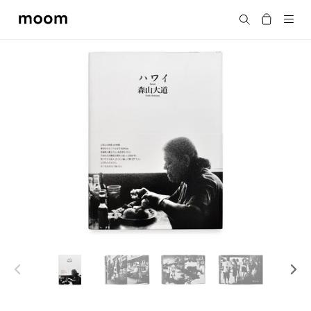
moom
搜尋
bookshop