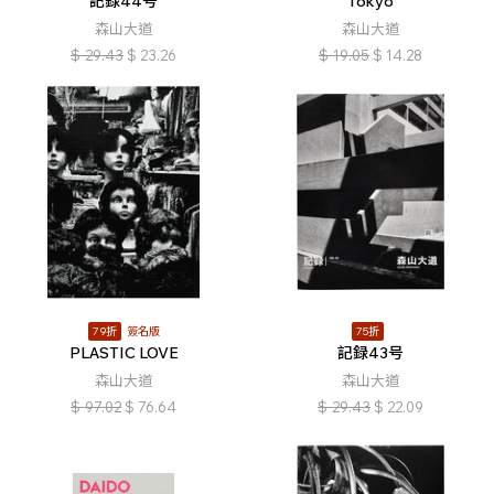
記録44号
Tokyo
森山大道
森山大道
$
29.43
$
23.26
$
19.05
$
14.28
79折
簽名版
75折
PLASTIC LOVE
記録43号
森山大道
森山大道
$
97.02
$
76.64
$
29.43
$
22.09