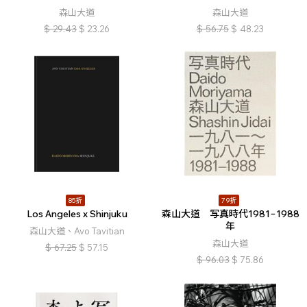
森山大道
森山大道
$
29.43
$
23.26
$
56.75
$
48.23
85折
79折
Los Angeles x Shinjuku
森山大道 写真時代1981−1988
年
森山大道、Avo Tavitian
森山大道
$
67.25
$
57.15
$
96.03
$
75.86