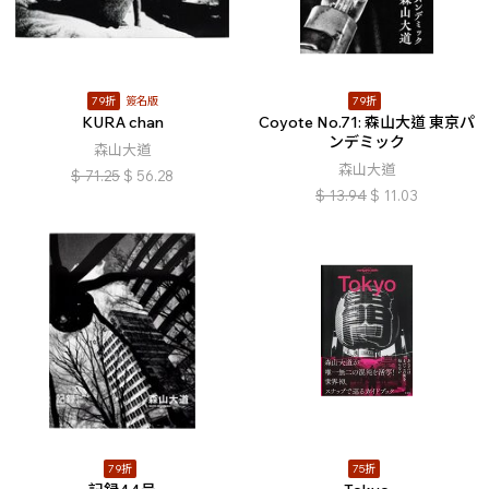
79折
簽名版
79折
KURA chan
Coyote No.71: 森山大道 東京パ
ンデミック
森山大道
森山大道
$
71.25
$
56.28
$
13.94
$
11.03
79折
75折