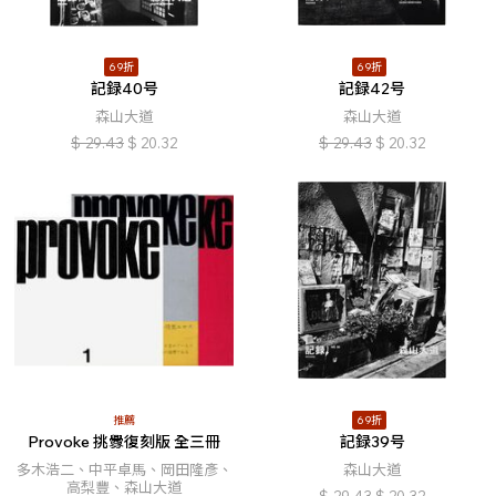
69折
69折
記録40号
記録42号
森山大道
森山大道
$
29.43
$
20.32
$
29.43
$
20.32
推薦
69折
Provoke 挑釁復刻版 全三冊
記録39号
多木浩二、中平卓馬、岡田隆彥、
森山大道
高梨豐、森山大道