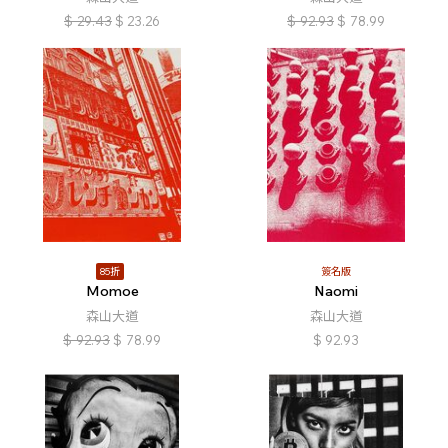
$
29.43
$
23.26
$
92.93
$
78.99
85折
簽名版
Momoe
Naomi
森山大道
森山大道
$
92.93
$
78.99
$
92.93