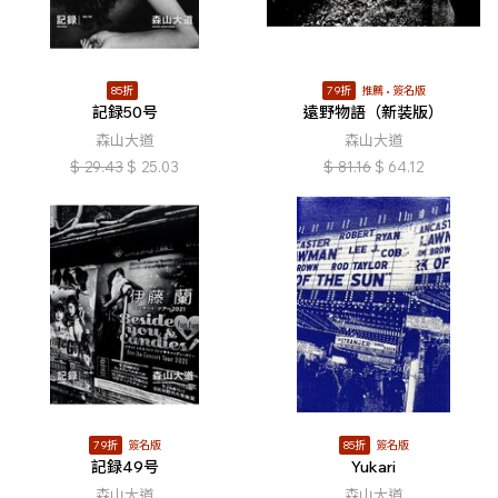
85折
79折
推薦
簽名版
記録50号
遠野物語（新装版）
森山大道
森山大道
$
29.43
$
25.03
$
81.16
$
64.12
79折
簽名版
85折
簽名版
記録49号
Yukari
森山大道
森山大道