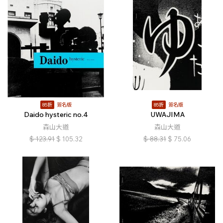
85折
簽名版
85折
簽名版
Daido hysteric no.4
UWAJIMA
森山大道
森山大道
$
123.91
$
105.32
$
88.31
$
75.06