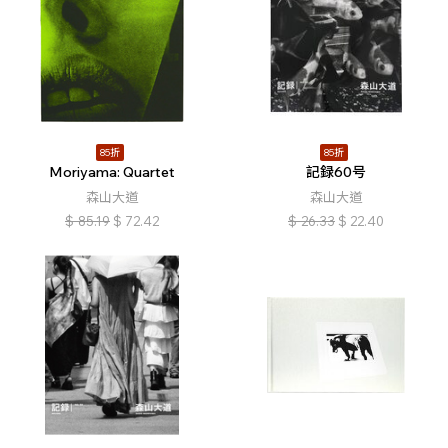
85折
85折
Moriyama: Quartet
記録60号
森山大道
森山大道
$
85.19
$
72.42
$
26.33
$
22.40