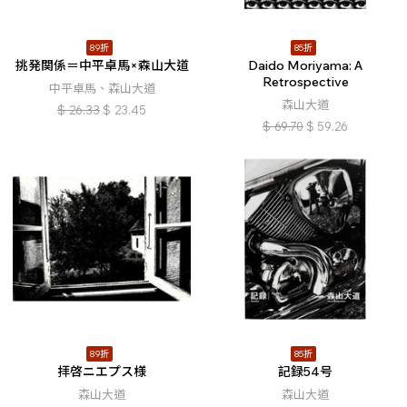
89折
85折
挑発関係＝中平卓馬×森山大道
Daido Moriyama: A
Retrospective
中平卓馬、森山大道
森山大道
$
26.33
$
23.45
$
69.70
$
59.26
89折
85折
拝啓ニエプス様
記録54号
森山大道
森山大道