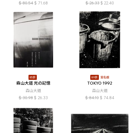
$
80.54
$
71.68
$
26.33
$
22.40
85折
89折
簽名版
森山大道 光の記憶
TOKYO 1992
森山大道
森山大道
$
30.98
$
26.33
$
84.10
$
74.84