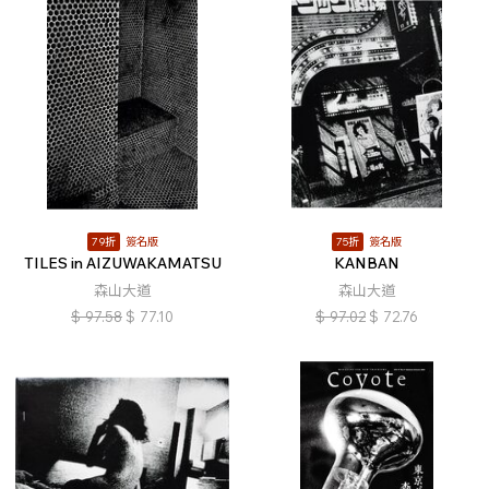
79折
簽名版
75折
簽名版
TILES in AIZUWAKAMATSU
KANBAN
森山大道
森山大道
$
97.58
$
77.10
$
97.02
$
72.76