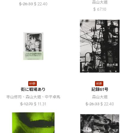
森山大道
$
26.33
$
22.40
$
67.10
89折
85折
街に戦場あり
記録61号
寺山修司、森山大道、中平卓馬
森山大道
$
12.70
$
11.31
$
26.33
$
22.40