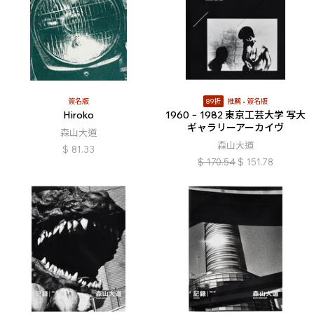
簽名版
89折
推薦
簽名版
Hiroko
1960 − 1982 東京工芸大学 写大
ギャラリーアーカイヴ
森山大道
森山大道
$
81.33
$
170.54
$
151.78