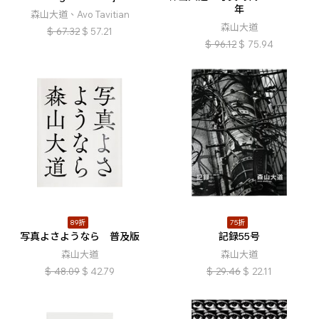
年
森山大道、Avo Tavitian
森山大道
$
67.32
$
57.21
$
96.12
$
75.94
89折
75折
写真よさようなら 普及版
記録55号
森山大道
森山大道
$
48.09
$
42.79
$
29.46
$
22.11