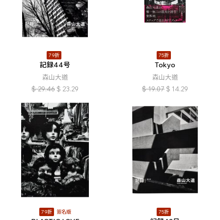
79折
75折
記録44号
Tokyo
森山大道
森山大道
$
29.46
$
23.29
$
19.07
$
14.29
79折
簽名版
75折