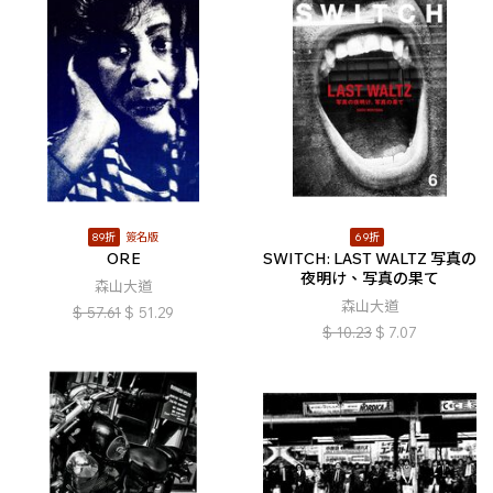
89折
簽名版
69折
ORE
SWITCH: LAST WALTZ 写真の
夜明け、写真の果て
森山大道
森山大道
$
57.61
$
51.29
$
10.23
$
7.07