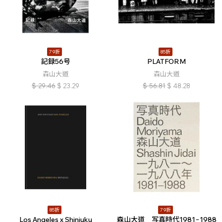
79折
85折
記録56号
PLATFORM
森山大道
森山大道
$
29.46
$
23.29
$
56.81
$
48.28
85折
79折
Los Angeles x Shinjuku
森山大道 写真時代1981−1988