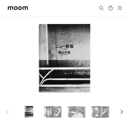
moom
搜尋
bookshop