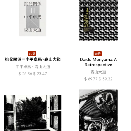
89折
85折
挑発関係＝中平卓馬×森山大道
Daido Moriyama: A
Retrospective
中平卓馬、森山大道
森山大道
$
26.36
$
23.47
$
69.77
$
59.32