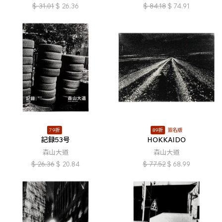
$
31.01
$
26.36
$
84.18
$
74.91
79折
89折
簽名版
記録53号
HOKKAIDO
森山大道
森山大道
$
26.36
$
20.84
$
77.52
$
68.99