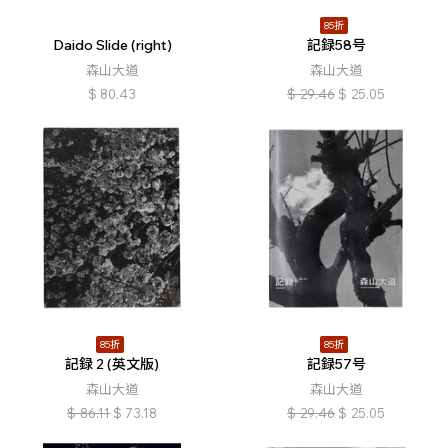
85折
Daido Slide (right)
記録58号
森山大道
森山大道
$
80.43
$
29.46
$
25.05
85折
85折
記録 2 (英文版)
記録57号
森山大道
森山大道
$
86.11
$
73.18
$
29.46
$
25.05