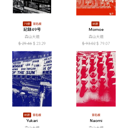
79折
簽名版
85折
記録49号
Momoe
森山大道
森山大道
$
29.46
$
23.29
$
93.02
$
79.07
85折
簽名版
簽名版
Yukari
Naomi
森山大道
森山大道