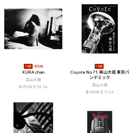
79折
簽名版
79折
KURA chan
Coyote No.71: 森山大道 東京パ
ンデミック
森山大道
森山大道
$
71.32
$
56.34
$
13.95
$
11.04