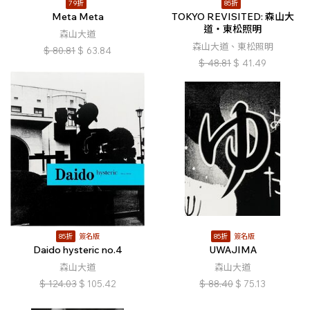
79折
85折
Meta Meta
TOKYO REVISITED: 森山大
道・東松照明
森山大道
森山大道、東松照明
$
80.81
$
63.84
$
48.81
$
41.49
85折
簽名版
85折
簽名版
Daido hysteric no.4
UWAJIMA
森山大道
森山大道
$
124.03
$
105.42
$
88.40
$
75.13