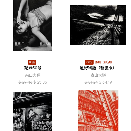
85折
79折
推薦
簽名版
記録50号
遠野物語（新装版）
森山大道
森山大道
$
29.46
$
25.05
$
81.24
$
64.19