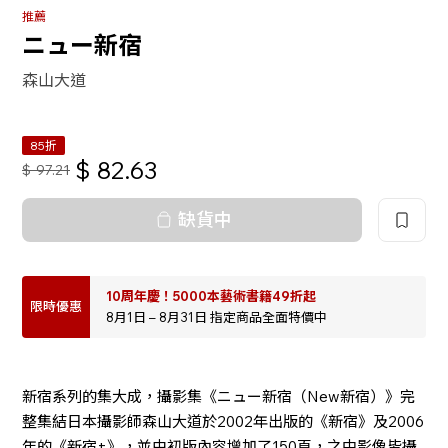
推薦
ニュー新宿
森山大道
85折
$
82.63
$
97.21
缺貨中
10周年慶！5000本藝術書籍49折起
限時優惠
8月1日 – 8月31日 指定商品全面特價中
新宿系列的集大成，攝影集《ニュー新宿（New新宿）》完
整集結日本攝影師森山大道於2002年出版的《新宿》及2006
年的《新宿+》，並由初版內容增加了150頁，之中影像皆攝