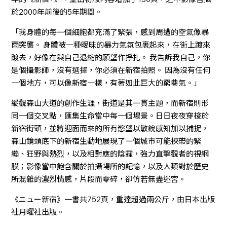
於2000年前後的5年期間。
「我身體的每一個細胞都充滿了緊張，感到周遭的空氣像暴
雨突襲。 身體被一種曖昧的暴力氣氛包裹起來，在街上踱來
踱去，好像在與自己退縮的願望作掙扎。 我告訴我自己，你
是個攝影師，沒有選擇，你必須在新宿拍照。 因為沒有任何
一個地方，可以像新宿一樣，有著如此巨大的窮巷氣。」
縱觀森山大道的創作生涯，街道是其一貫主題，而新宿則形
同一個交叉點，匯集生命當中每一個場景。日日夜夜穿梭於
新宿街頭，並將迎面而來的所有慾望以敏銳感知加以捕捉，
森山鏡頭底下的新宿生動地展現了一個城市可能挾帶的緊
繃、狂野與熱烈，以及相對應的陰霾，強力直擊觀者的視網
膜；影像當中飽含關於拍攝場所的記憶，以及人類對於歷史
所混雜的濃烈情感，片段而零碎，卻仿若無盡迷宮。
《ニュー新宿》一書共752頁，重達超過兩公斤，由日本出版
社月曜社出版。