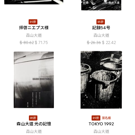
89折
85折
拝啓ニエプス様
記録54号
森山大道
森山大道
$
80.62
$
71.75
$
26.36
$
22.42
85折
89折
簽名版
森山大道 光の記憶
TOKYO 1992
森山大道
森山大道