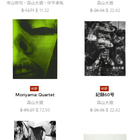
寺山修司、森山大道、中平卓馬
森山大道
$
12.71
$
11.32
$
26.36
$
22.42
85折
85折
Moriyama: Quartet
記録60号
森山大道
森山大道
$
85.27
$
72.50
$
26.36
$
22.42