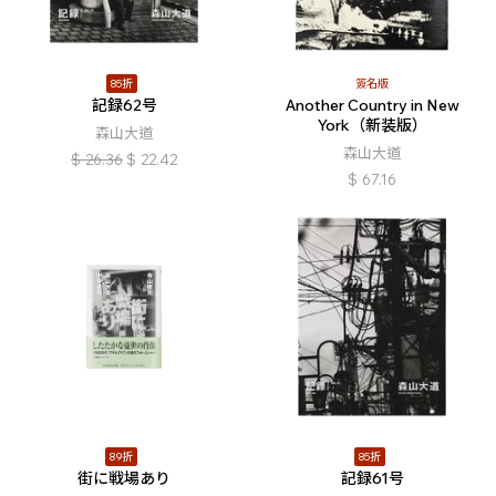
85折
簽名版
記録62号
Another Country in New
York（新装版）
森山大道
森山大道
$
26.36
$
22.42
$
67.16
89折
85折
街に戦場あり
記録61号