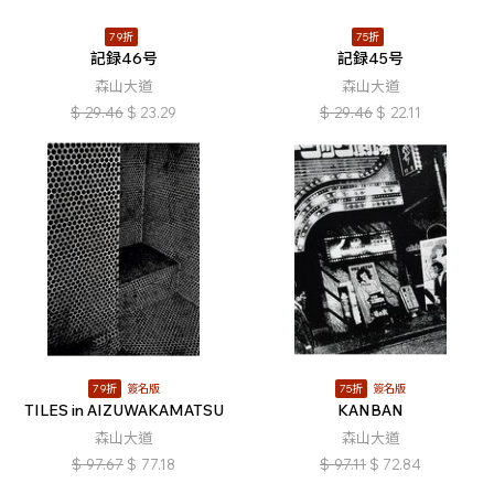
79折
75折
記録46号
記録45号
森山大道
森山大道
$
29.46
$
23.29
$
29.46
$
22.11
79折
簽名版
75折
簽名版
TILES in AIZUWAKAMATSU
KANBAN
森山大道
森山大道
$
97.67
$
77.18
$
97.11
$
72.84