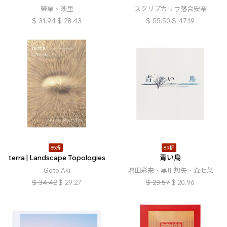
榮榮、映里
スクリプカリウ落合安奈
$
31.94
$
28.43
$
55.50
$
47.19
85折
89折
terra | Landscape Topologies
青い鳥
Goto Aki
増田彩来、黑川想矢、森七菜
$
34.42
$
29.27
$
23.57
$
20.96