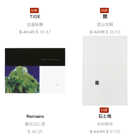
85折
85折
TIDE
閾
古里裕美
若山忠毅
$
46.45
$
39.47
$
42.98
$
36.53
89折
Remains
石と桃
勝又公仁彦
木村和平
$
46.29
$
64.09
$
57.05