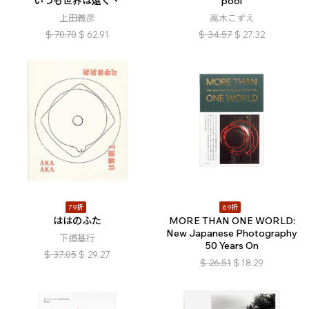
いつも世界は遠く、
pool
上田義彦
高木こずえ
$
70.70
$
62.91
$
34.57
$
27.32
79折
69折
ははのふた
MORE THAN ONE WORLD:
New Japanese Photography
下道基行
50 Years On
$
37.05
$
29.27
$
26.51
$
18.29