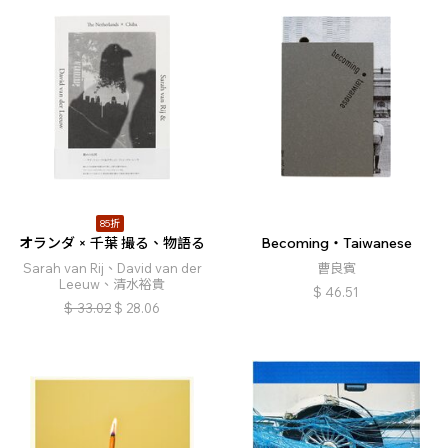
85折
オランダ × 千葉 撮る、物語る
Becoming・Taiwanese
Sarah van Rij、David van der
曹良賓
Leeuw、清水裕貴
$
46.51
$
33.02
$
28.06