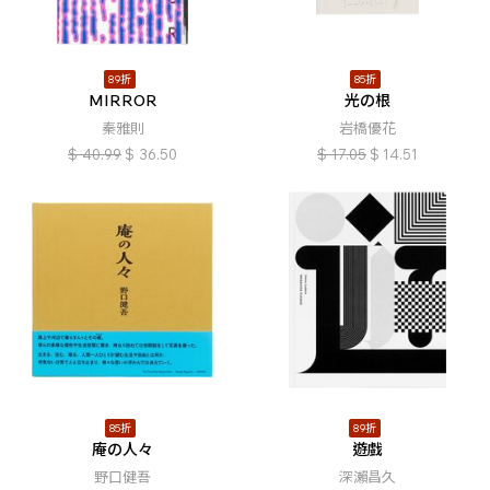
89折
85折
MIRROR
光の根
秦雅則
岩橋優花
$
40.99
$
36.50
$
17.05
$
14.51
85折
89折
庵の人々
遊戲
野口健吾
深瀨昌久