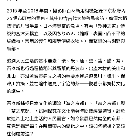
2015 年至 2018 年間，攝影師百々新用相機記錄下京都府內
26 個市町村的景色。其中包含古代大陸移民來訪，廣傳水稻
技術的丹後半島、日本海豐富的漁場、有著「眾神之道」傳
說的宮津天橋立，以及因ちりめん（縮緬，表面凹凸不平的
絹織物，常用於製作和服等傳統衣物。）而繁榮的与謝野與
綾部。
追溯人民生活的基本要素：柴、米、油、鹽、醬、醋、茶，
百々新也行過種植稻米與蔬菜的丹波市、出產木材的美山和
北山；亦沿著城市建立之初的重要水運通道良川、桂川、保
津川拍攝，並在途中遇見了宇治的茶──觀看京都獨特文化
的誕生。
百々新捕捉日本文化的源流「海之京都」、「森之京都」與
「茶之京都」，試圖探究在文化隨著時間幾經變遷後，對於
於這片土地上生活的人民而言，如今發展已然健全的京都，
究竟是禍是福？在時間帶來的變化之中，該如何選擇？又該
往何處前進？