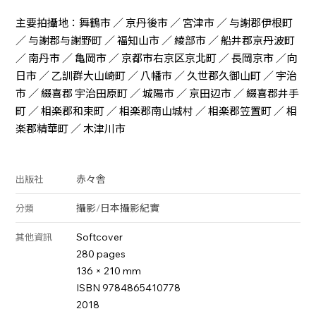
主要拍攝地：舞鶴市 ／ 京丹後市 ／ 宮津市 ／ 与謝郡伊根町
／ 与謝郡与謝野町 ／ 福知山市 ／ 綾部市 ／ 船井郡京丹波町
／ 南丹市 ／ 亀岡市 ／ 京都市右京区京北町 ／ 長岡京市 ／向
日市 ／ 乙訓群大山崎町 ／ 八幡市 ／ 久世郡久御山町 ／ 宇治
市 ／ 綴喜郡 宇治田原町 ／ 城陽市 ／ 京田辺市 ／ 綴喜郡井手
町 ／ 相楽郡和束町 ／ 相楽郡南山城村 ／ 相楽郡笠置町 ／ 相
楽郡精華町 ／ 木津川市
赤々舎
出版社
攝影
/
日本攝影
紀實
分類
Softcover
其他資訊
280 pages
136 × 210 mm
ISBN 9784865410778
2018