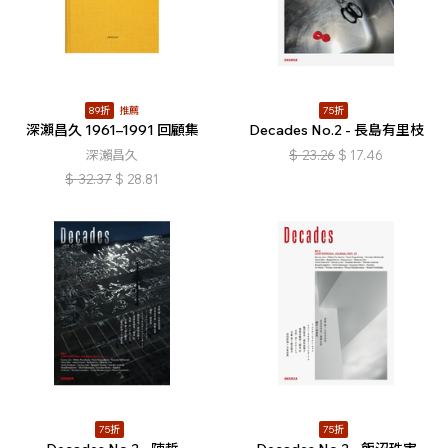
89折
推薦
75折
深瀨昌久 1961–1991 回顧集
Decades No.2 - 長島有里枝
深瀨昌久
$
23.26
$
17.46
$
32.37
$
28.81
75折
75折