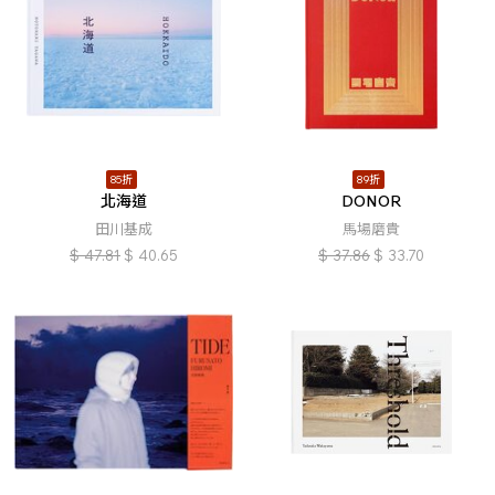
85折
89折
北海道
DONOR
田川基成
馬場磨貴
$
47.81
$
40.65
$
37.86
$
33.70