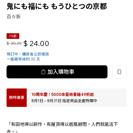
鬼にも福にも もうひとつの京都
百々新
79折
$
24.00
$
30.39
預訂中，購買後立即進貨
一般需等候約 30 天
加入購物車
10周年慶！5000本藝術書籍49折起
限時優惠
8月1日 – 8月31日 指定商品全面特價中
「有田地得以耕作，有屋頂得以遮風避雨，人們就能活下
去。」