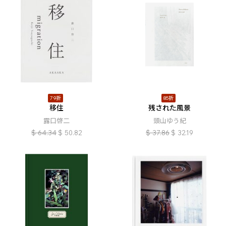
79折
85折
移住
残された風景
露口啓二
頭山ゆう紀
$
64.34
$
50.82
$
37.86
$
32.19