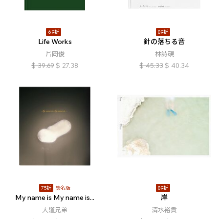
69折
89折
Life Works
針の落ちる音
片岡俊
林詩硯
$
39.69
$
27.38
$
45.33
$
40.34
75折
簽名版
89折
My name is My name is...
岸
大道兄弟
清水裕貴