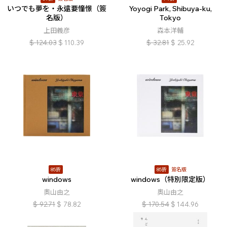
いつでも夢を・永遠要憧憬（簽
Yoyogi Park, Shibuya-ku,
名版）
Tokyo
上田義彦
森本洋輔
$
124.03
$
110.39
$
32.81
$
25.92
85折
85折
簽名版
windows
windows（特別限定版）
奧山由之
奧山由之
$
92.71
$
78.82
$
170.54
$
144.96