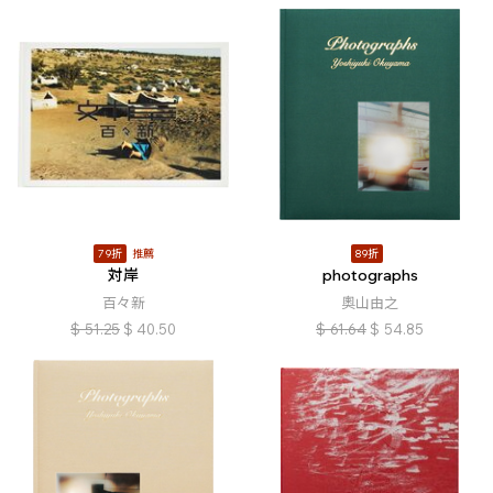
79折
推薦
89折
対岸
photographs
百々新
奧山由之
$
51.25
$
40.50
$
61.64
$
54.85