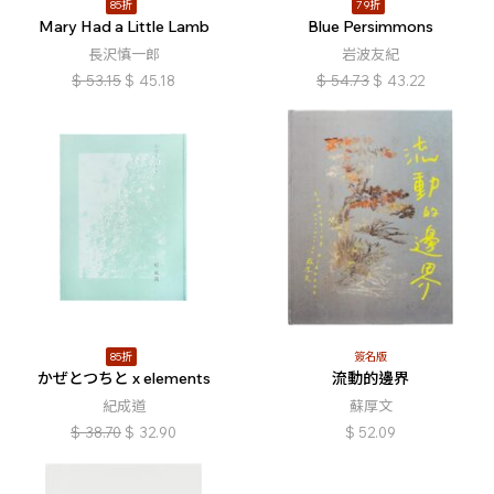
85折
79折
Mary Had a Little Lamb
Blue Persimmons
長沢慎一郎
岩波友紀
$
53.15
$
45.18
$
54.73
$
43.22
85折
簽名版
かぜとつちと x elements
流動的邊界
紀成道
蘇厚文
$
38.70
$
32.90
$
52.09