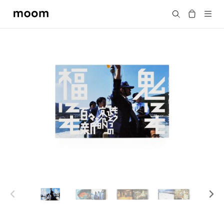
moom
搜尋
bookshop