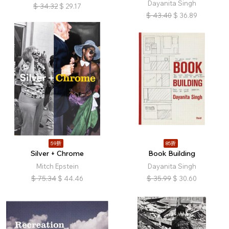
Dayanita Singh
$
34.32
$
29.17
$
43.40
$
36.89
59折
85折
Silver + Chrome
Book Building
Mitch Epstein
Dayanita Singh
$
75.34
$
44.46
$
35.99
$
30.60