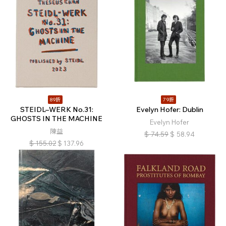
89折
79折
STEIDL–WERK No.31:
Evelyn Hofer: Dublin
GHOSTS IN THE MACHINE
Evelyn Hofer
陳益
$
74.59
$
58.94
$
155.02
$
137.96