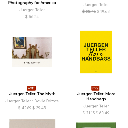
Photography for America
Juergen Teller
Juergen Teller
$
28.46
$
19.63
$
56.24
69折
85折
Juergen Teller: The Myth
Juergen Teller: More
Handbags
Juergen Teller、Dovile Drizyte
Juergen Teller
$
42.69
$
29.45
$
71.15
$
60.49