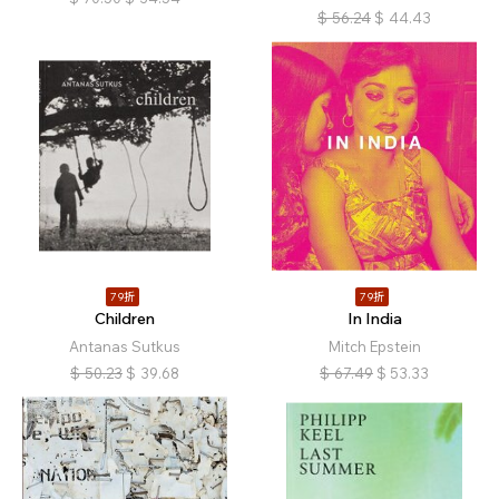
$
56.24
$
44.43
79折
79折
Children
In India
Antanas Sutkus
Mitch Epstein
$
50.23
$
39.68
$
67.49
$
53.33