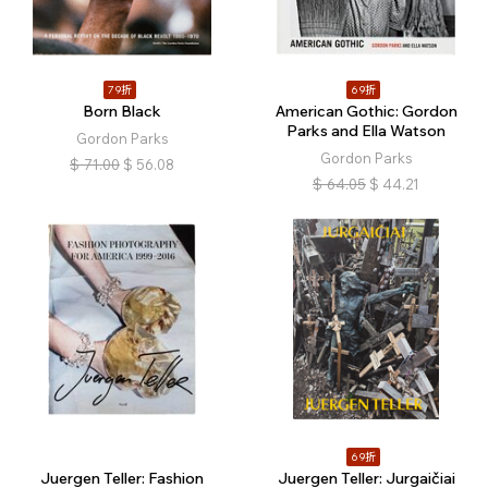
79折
69折
Born Black
American Gothic: Gordon
Parks and Ella Watson
Gordon Parks
Gordon Parks
$
71.00
$
56.08
$
64.05
$
44.21
69折
Juergen Teller: Fashion
Juergen Teller: Jurgaičiai