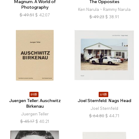
Magnum. A World of
The Opposites
Photography
Ken Narula、Rammy Narula
$
49.51
$
42.07
$
49.23
$
38.91
89折
69折
Juergen Teller: Auschwitz
Joel Sternfeld: Nags Head
Birkenau
Joel Sternfeld
Juergen Teller
$
64.80
$
44.71
$
45.17
$
40.21