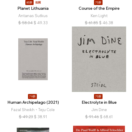
85折
推薦
75折
Planet Lithuania
Course of the Empire
Antanas Sutkus
Ken Light
$
58.04
$
49.33
$
61.85
$
46.38
79折
75折
Human Archipelago (2021)
Electrolyte in Blue
Fazal Sheikh、Teju Cole
Jim Dine
$
49.23
$
38.91
$
91.46
$
68.61