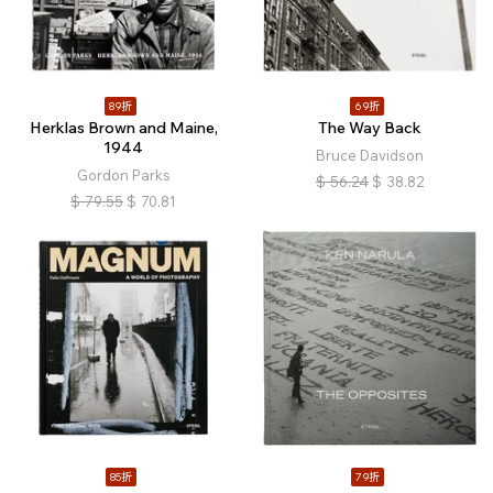
89折
69折
Herklas Brown and Maine,
The Way Back
1944
Bruce Davidson
Gordon Parks
$
56.24
$
38.82
$
79.55
$
70.81
85折
79折