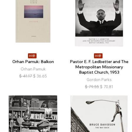
89折
89折
Orhan Pamuk: Balkon
Pastor E. F. Ledbetter and The
Metropolitan Missionary
Orhan Pamuk
Baptist Church, 1953
$
41.17
$
36.65
Gordon Parks
$
79.55
$
70.81