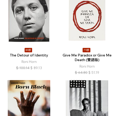
89折
79折
The Detour of Identity
Give Me Paradox or Give Me
Death (雙語版)
Roni Horn
Roni Horn
$
100.14
$
89.13
$
64.80
$
51.19