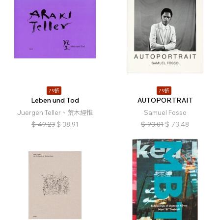
79折
79折
Leben und Tod
AUTOPORTRAIT
Juergen Teller、荒木經惟
Samuel Fosso
$
49.23
$
38.91
$
93.01
$
73.48