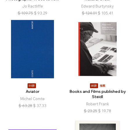
Jo Ractliffe
Edward Burtynsky
$
109.75
$
93.29
$
124.01
$
105.41
59折
85折
推薦
Aviator
Books and Films published by
Steidl
Michel Comte
Robert Frank
$
63.28
$
37.33
$
23.25
$
19.78