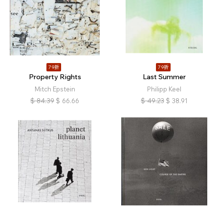
79折
79折
Property Rights
Last Summer
Mitch Epstein
Philipp Keel
$
84.39
$
66.66
$
49.23
$
38.91