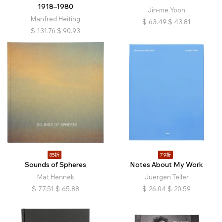
1918–1980
Jin-me Yoon
Manfred Heiting
$
63.49
$
43.81
$
131.76
$
90.93
85折
79折
Sounds of Spheres
Notes About My Work
Mat Hennek
Juergen Teller
$
77.51
$
65.88
$
26.04
$
20.59