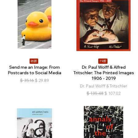
85折
79折
Send me an Image: From
Dr. Paul Wolff & Alfred
Postcards to Social Media
Tritschler: The Printed Images
1906 - 2019
$
35.16
$
29.89
Dr. Paul Wolff & Tritschler
$
135.48
$
107.02