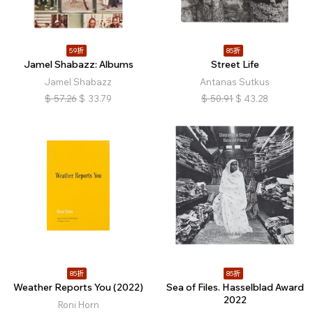
59折
85折
Jamel Shabazz: Albums
Street Life
Jamel Shabazz
Antanas Sutkus
$
57.26
$
33.79
$
50.91
$
43.28
85折
85折
Weather Reports You (2022)
Sea of Files. Hasselblad Award
2022
Roni Horn