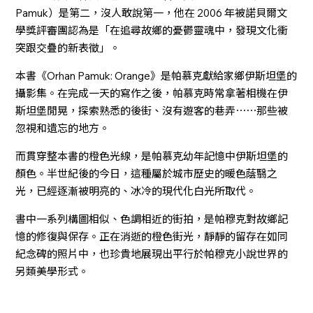
Pamuk）是第二，沒人敢說第一，他在 2006 年被諾貝爾文
學獎評審團認為是「在追尋故鄉的憂鬱靈魂中，發現文化衝
突跟交疊的新表徵」。
本書《Orhan Pamuk: Orange》是帕慕克獻給家鄉伊斯坦堡的
攝影集。在完成一天的寫作之後，帕慕克時常拿著相機在伊
斯坦堡閒晃，探索熟悉的後街、沒有遊客的巷弄⋯⋯那些被
忽視和遺忘的地方。
而貫穿整本書的橙色光線，是帕慕克幼年記憶中伊斯坦堡的
顏色。半世紀後的今日，這種屬於城市歷史的暖色蔭翳之
光，已經逐漸被明亮的、冰冷的現代化白光所取代。
書中一系列構圖相似、色調相近的街拍，是帕穆克對故鄉記
憶的修復與保存。正在消逝的橙色街光，靜靜的留存在如同
紀念碑的照片中，也珍貴地展現出平行於帕穆克小說世界的
另類美學形式。