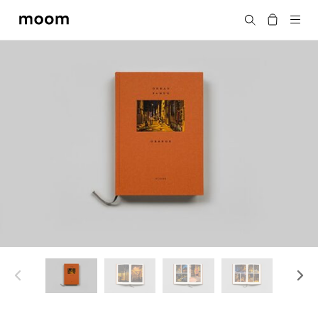
moom
搜尋
bookshop