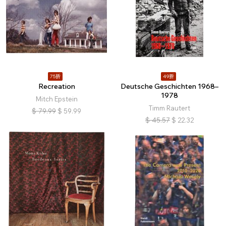
75折
49折
Recreation
Deutsche Geschichten 1968–
1978
Mitch Epstein
Timm Rautert
$
79.99
$
59.99
$
45.57
$
22.32