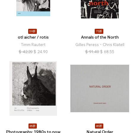
59折
75折
otl aicher / rotis
Annals of the North
Timm Rautert
Gilles Peress、Chris Klatell
$
42.20
$
24.90
$
91.40
$
68.55
85折
85折
Photographs: 1980s to now
Natural Order