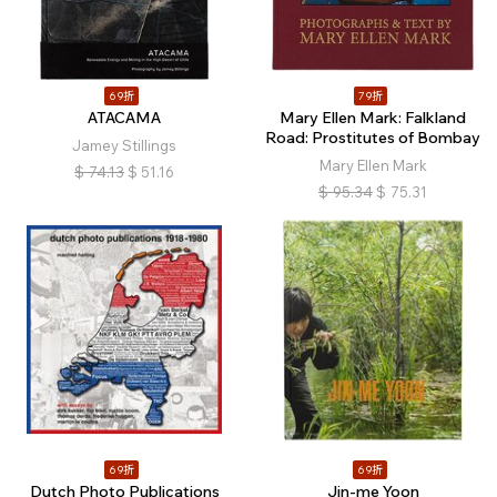
69折
79折
ATACAMA
Mary Ellen Mark: Falkland
Road: Prostitutes of Bombay
Jamey Stillings
Mary Ellen Mark
$
74.13
$
51.16
$
95.34
$
75.31
69折
69折
Dutch Photo Publications
Jin-me Yoon