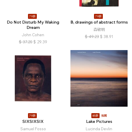
79折
79折
Do Not Disturb My Waking
B, drawings of abstract forms
Dream
森敏明
John Cohen
$
49.23
$
38.91
$
37.20
$
29.39
79折
85折
推薦
SIXSIXSIX
Lake Pictures
Samuel Fosso
Lucinda Devlin