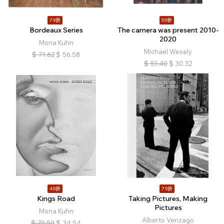
79折
59折
Bordeaux Series
The camera was present 2010-
2020
Mona Kuhn
Michael Wesely
$
71.62
$
56.58
$
51.40
$
30.32
49折
79折
Kings Road
Taking Pictures, Making
Pictures
Mona Kuhn
Alberto Venzago
$
70.50
$
34.54