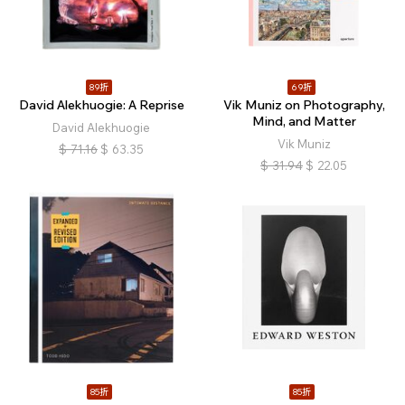
89折
69折
David Alekhuogie: A Reprise
Vik Muniz on Photography,
Mind, and Matter
David Alekhuogie
Vik Muniz
$
71.16
$
63.35
$
31.94
$
22.05
85折
85折