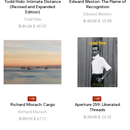
Todd Hido: Intimate Distance
Edward Weston: The Flame of
(Revised and Expanded
Recognition
Edition)
Edward Weston
Todd Hido
$
42.20
$
35.88
$
81.24
$
69.05
79折
79折
Richard Misrach: Cargo
Aperture 259: Liberated
Threads
Richard Misrach
$
30.70
$
24.25
$
85.73
$
67.72