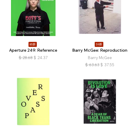
85折
59折
Aperture 249: Reference
Barry McGee: Reproduction
$
28.68
$
24.37
Barry McGee
$
63.63
$
37.55