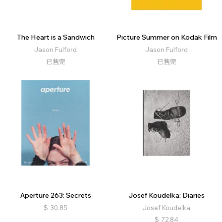
The Heart is a Sandwich
Picture Summer on Kodak Film
Jason Fulford
Jason Fulford
已售完
已售完
Aperture 263: Secrets
Josef Koudelka: Diaries
$
30.85
Josef Koudelka
$
72.84