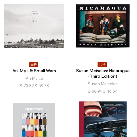
85折
79折
An-My Lê: Small Wars
Susan Meiselas: Nicaragua
(Third Edition)
An-My Lê
Susan Meiselas
$
70.32
$
59.78
$
58.91
$
46.54