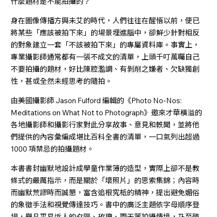
什麼題材是不能拍攝的？
身在圖像傳播方興未艾的時代，人們往往在醒悟以前，便已
將某些「應該被拍下來」的場景埋進腦中，卻鮮少針對相反
的對象建立一套「不該被拍下來」的專屬資料庫。事實上，
專業攝影師通常都有一張不成文的清單，上頭千叮萬囑自己
不要拍攝的題材，好比陳腔濫調、有剝削之嫌者、欠缺獨創
性，甚或全然未經思考的隨拍。
由美國攝影師 Jason Fulford 編輯的《Photo No-Nos:
Meditations on What Not to Photograph》邀來才華橫溢的
各地攝影師和攝影行家對此分享故事、意見和軼聞，並將他
們提供的內容彙編成堪比百科全書的清單，一口氣列出超過
1000 項禁忌的拍攝題材。
本書書封幽默地設計成學童作業簿的造型，實際上卻不是教
條式的嚴厲指示，而是關於「壞照片」的思索集錦；內容時
而幽默荒謬時而誠懇，富含追根究柢的精神，提出避免媚俗
的象徵手法和視覺傳達技巧。書中的廣泛主題依字母順序登
場，舉凡平易近人的夕陽、玫瑰、雨天等拍攝情境，乃至殖