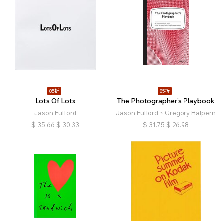
85折
85折
Lots Of Lots
The Photographer’s Playbook
Jason Fulford
Jason Fulford、Gregory Halpern
$
35.66
$
30.33
$
31.75
$
26.98