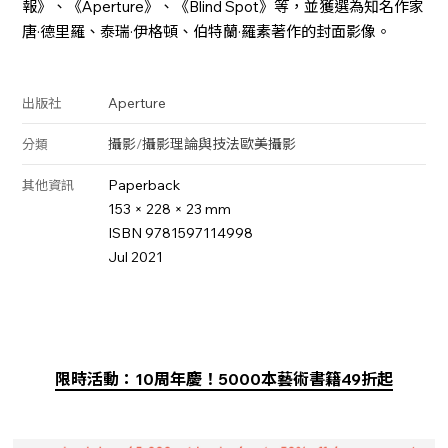
報》、《Aperture》、《Blind Spot》等，並獲選為知名作家
唐·德里羅、泰瑞·伊格頓、伯特蘭·羅素著作的封面影像。
Aperture
出版社
攝影
/
攝影理論與技法
歐美攝影
分類
Paperback
其他資訊
153 × 228 × 23 mm
ISBN 9781597114998
Jul 2021
限時活動：10周年慶！5000本藝術書籍49折起