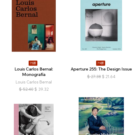
75折
79折
Louis Carlos Bernal:
Aperture 255: The Design Issue
Monografía
$
27.38
$
21.64
Louis Carlos Bernal
$
52.40
$
39.32