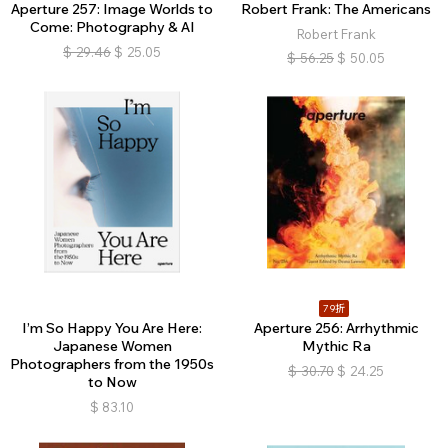
Aperture 257: Image Worlds to
Robert Frank: The Americans
Come: Photography & AI
Robert Frank
$
29.46
$
25.05
$
56.25
$
50.05
79折
I’m So Happy You Are Here:
Aperture 256: Arrhythmic
Japanese Women
Mythic Ra
Photographers from the 1950s
$
30.70
$
24.25
to Now
$
83.10