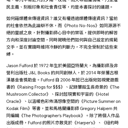
民主義、刻板印象和社會責任等，均是本書探討的議題。
如何藉媒體來傳達資訊？誰又有權透過媒體傳達資訊？當前
的社會依然為此論辯不休，而《Photo No-Nos》如同源源不
絕的靈感之泉，針對攝影師心目中的禁區，提供即時的解答
方向和深度討論空間，同時揭曉他們如何與自己設定的規範
交手，並在實踐時維持冷靜的判斷力，不完全受制於這些束
縛。
Jason Fulford 於 1972 年生於美國亞特蘭大，為攝影師及非
營利出版社 J&L Books 的共同創辦人，於 2014 年榮獲古根
漢基金會獎助金。Fulford 自 2006 年起已出版宛如視覺遊戲
書的《Raising Frogs for $$$》、記錄蕈菇生長奇景的《The
Mushroom Collector》、探討超現實和宇宙的《Hotel
Oracle》、以溫暖色彩佈滿想像空間的《Picture Summer on
Kodak Film》等書，並和馬格蘭攝影師 Gregory Halpern 共
同編輯《The Photographer’s Playbook》。除了將個人作品
出版成冊，Fulford 的照片亦散見於《Harper’s》、《紐約時