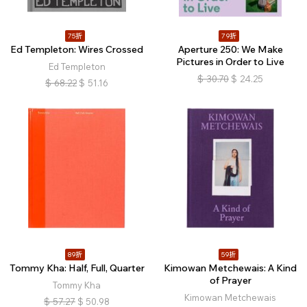
75折
79折
Ed Templeton: Wires Crossed
Aperture 250: We Make
Pictures in Order to Live
Ed Templeton
$
30.70
$
24.25
$
68.22
$
51.16
89折
59折
Tommy Kha: Half, Full, Quarter
Kimowan Metchewais: A Kind
of Prayer
Tommy Kha
Kimowan Metchewais
$
57.27
$
50.98