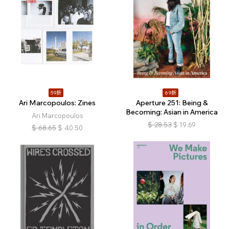
59折
69折
Ari Marcopoulos: Zines
Aperture 251: Being &
Becoming: Asian in America
Ari Marcopoulos
$
28.53
$
19.69
$
68.65
$
40.50