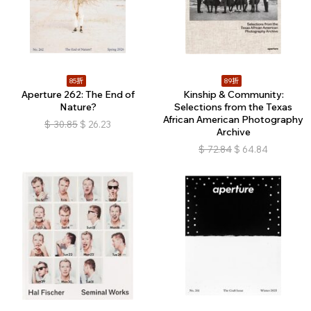
85折
89折
Aperture 262: The End of
Kinship & Community:
Nature?
Selections from the Texas
African American Photography
$
30.85
$
26.23
Archive
$
72.84
$
64.84