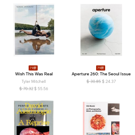
79折
79折
Wish This Was Real
Aperture 260: The Seoul Issue
Tyler Mitchell
$
30.85
$
24.37
$
70.32
$
55.56