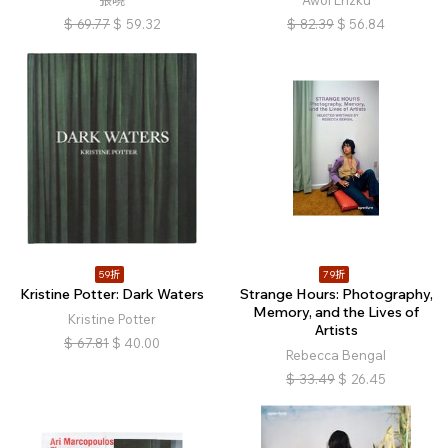
張曉
Awol Erizku
$
69.77
$
59.32
$
82.39
$
56.84
59折
79折
Kristine Potter: Dark Waters
Strange Hours: Photography,
Memory, and the Lives of
Kristine Potter
Artists
$
67.81
$
40.00
Rebecca Bengal
$
33.49
$
26.45