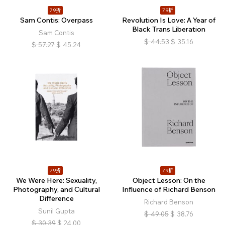
79折
79折
Sam Contis: Overpass
Revolution Is Love: A Year of
Black Trans Liberation
Sam Contis
$
44.53
$
35.16
$
57.27
$
45.24
79折
79折
We Were Here: Sexuality,
Object Lesson: On the
Photography, and Cultural
Influence of Richard Benson
Difference
Richard Benson
Sunil Gupta
$
49.05
$
38.76
$
30.39
$
24.00