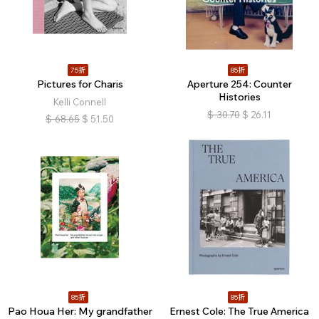
75折
85折
Pictures for Charis
Aperture 254: Counter
Histories
Kelli Connell
$
30.70
$
26.11
$
68.65
$
51.50
85折
85折
Pao Houa Her: My grandfather
Ernest Cole: The True America