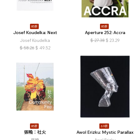
85折
85折
Josef Koudelka: Next
Aperture 252: Accra
Josef Koudelka
$
27.38
$
23.29
$
58.26
$
49.52
85折
69折
張曉：社火
Awol Erizku: Mystic Parallax