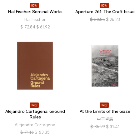
85折
85折
Hal Fischer: Seminal Works
Aperture 261: The Craft Issue
Hal Fischer
$
30.85
$
26.23
$
72.84
$
61.92
89折
89折
Alejandro Cartagena: Ground
At the Limits of the Gaze
Rules
中平卓馬
Alejandro Cartagena
$
35.29
$
31.41
$
71.16
$
63.35