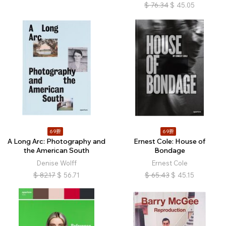
$
76.34
$
45.05
69折
69折
A Long Arc: Photography and
Ernest Cole: House of
the American South
Bondage
Denise Wolff
Ernest Cole
$
82.17
$
56.71
$
65.43
$
45.15