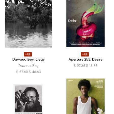
69折
69折
Dawoud Bey: Elegy
Aperture 253: Desire
Dawoud Bey
$
27.38
$
18.88
$
67.60
$
46.63