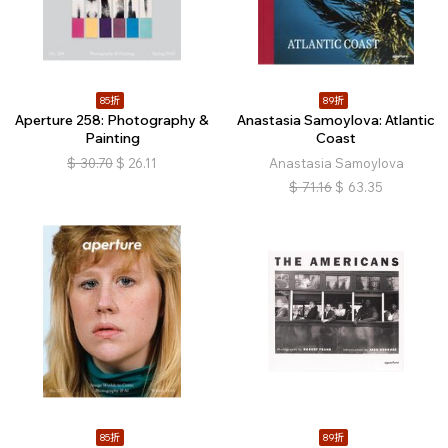
85折
89折
Aperture 258: Photography &
Anastasia Samoylova: Atlantic
Painting
Coast
$
30.70
$
26.11
Anastasia Samoylova
$
71.16
$
63.35
85折
89折