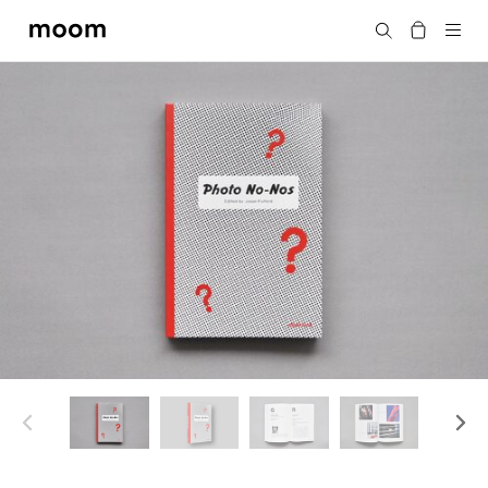
moom
搜尋
bookshop