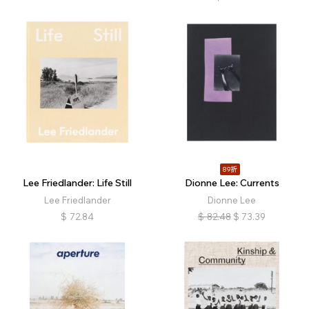
89折
Lee Friedlander: Life Still
Dionne Lee: Currents
Lee Friedlander
Dionne Lee
$
72.84
$
82.48
$
73.39