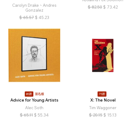
Carolyn Drake、Andres
$
82.50
$
73.42
Gonzalez
$
65.57
$
45.23
85折
簽名版
75折
Advice for Young Artists
X: The Novel
Alec Soth
Tim Waggoner
$
65.11
$
55.34
$
20.15
$
15.13