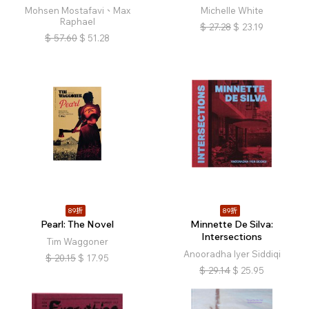
Mohsen Mostafavi、Max
Michelle White
Raphael
$
27.28
$
23.19
$
57.60
$
51.28
89折
89折
Pearl: The Novel
Minnette De Silva:
Intersections
Tim Waggoner
Anooradha Iyer Siddiqi
$
20.15
$
17.95
$
29.14
$
25.95