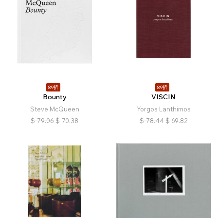
89折
89折
Bounty
VISCIN
Steve McQueen
Yorgos Lanthimos
$
79.06
$
70.38
$
78.44
$
69.82