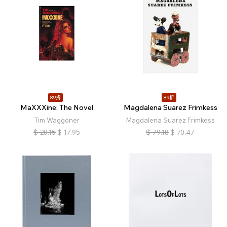
89折
89折
MaXXXine: The Novel
Magdalena Suarez Frimkess
Tim Waggoner
Magdalena Suarez Frimkess
$
20.15
$
17.95
$
79.18
$
70.47