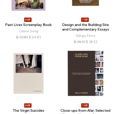
89折
79折
Past Lives Screenplay Book
Design and the Building Site
and Complementary Essays
Celine Song
Sérgio Ferro
$
72.83
$
64.83
$
36.12
$
28.52
89折
79折
The Virgin Suicides
Close-ups from Afar: Selected