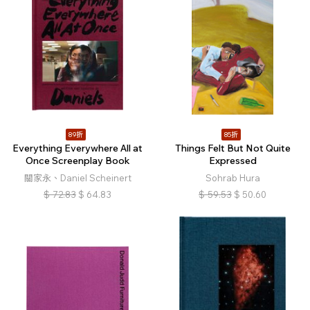
89折
85折
Everything Everywhere All at
Things Felt But Not Quite
Once Screenplay Book
Expressed
關家永、Daniel Scheinert
Sohrab Hura
$
72.83
$
64.83
$
59.53
$
50.60