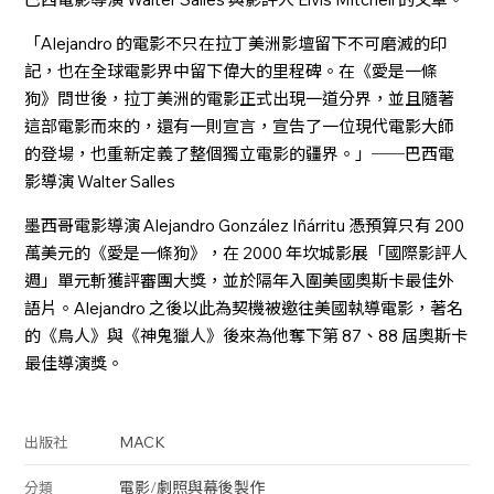
「Alejandro 的電影不只在拉丁美洲影壇留下不可磨滅的印
記，也在全球電影界中留下偉大的里程碑。在《愛是一條
狗》問世後，拉丁美洲的電影正式出現一道分界，並且隨著
這部電影而來的，還有一則宣言，宣告了一位現代電影大師
的登場，也重新定義了整個獨立電影的疆界。」──巴西電
影導演 Walter Salles
墨西哥電影導演 Alejandro González Iñárritu 憑預算只有 200
萬美元的《愛是一條狗》，在 2000 年坎城影展「國際影評人
週」單元斬獲評審團大獎，並於隔年入圍美國奧斯卡最佳外
語片。Alejandro 之後以此為契機被邀往美國執導電影，著名
的《鳥人》與《神鬼獵人》後來為他奪下第 87、88 屆奧斯卡
最佳導演獎。
MACK
出版社
電影
/
劇照與幕後製作
分類