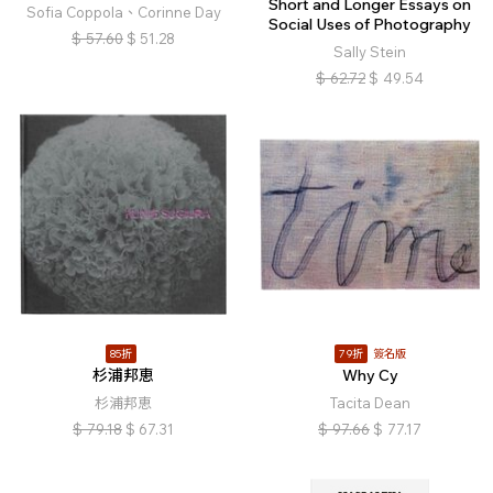
Short and Longer Essays on
Sofia Coppola、Corinne Day
Social Uses of Photography
$
57.60
$
51.28
Sally Stein
$
62.72
$
49.54
85折
79折
簽名版
杉浦邦恵
Why Cy
杉浦邦恵
Tacita Dean
$
79.18
$
67.31
$
97.66
$
77.17