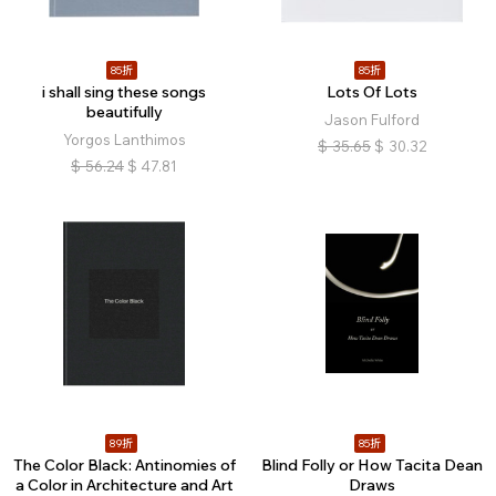
85折
85折
i shall sing these songs
Lots Of Lots
beautifully
Jason Fulford
Yorgos Lanthimos
$
35.65
$
30.32
$
56.24
$
47.81
89折
85折
The Color Black: Antinomies of
Blind Folly or How Tacita Dean
a Color in Architecture and Art
Draws