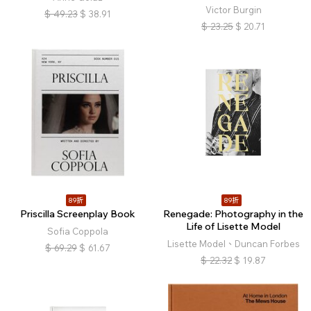
Victor Burgin
$
49.23
$
38.91
$
23.25
$
20.71
89折
89折
Priscilla Screenplay Book
Renegade: Photography in the
Life of Lisette Model
Sofia Coppola
Lisette Model、Duncan Forbes
$
69.29
$
61.67
$
22.32
$
19.87