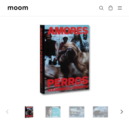
moom
搜尋
bookshop