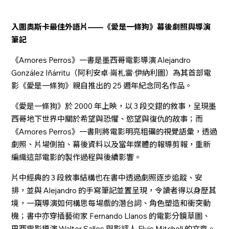
入圍奧斯卡最佳外語片——《愛是一條狗》幕後劇照與導演
筆記
《Amores Perros》一書是墨西哥電影導演 Alejandro
González Iñárritu（阿利安卓·崗札雷·伊納利圖）為其首部電
影《愛是一條狗》親自推出的 25 週年紀念同名作品。
《愛是一條狗》於 2000 年上映，以 3 段交錯的敘事，呈現墨
西哥地下世界中關於希望與恐懼、慾望與復仇的故事；而
《Amores Perros》一書則將電影明亮粗礪的視覺語彙，透過
劇照、片場側拍、幕後資料以及當年媒體的報導剪報，重新
編織這部電影的製作過程與後續影響。
片中經典的 3 段敘事結構也在書中透過劇照逐步追蹤、安
排，並與 Alejandro 的手寫筆記並置呈現，令讀者得以身歷其
境，一窺導演如何構思每場戲的潛台詞、角色塑造和衝突動
機；書中亦穿插藝術家 Fernando Llanos 的電影分鏡草圖、
巴西電影導演 Walter Salles 與影評人 Elvis Mitchell 的文章。