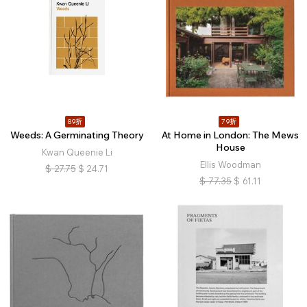
89折
79折
Weeds: A Germinating Theory
At Home in London: The Mews
House
Kwan Queenie Li
Ellis Woodman
$
27.75
$
24.71
$
77.35
$
61.11