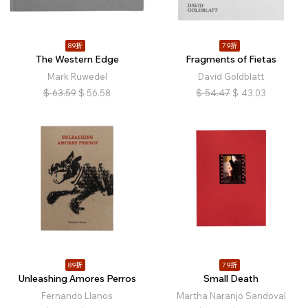
89折
79折
The Western Edge
Fragments of Fietas
Mark Ruwedel
David Goldblatt
$
63.59
$
56.58
$
54.47
$
43.03
89折
79折
Unleashing Amores Perros
Small Death
Fernando Llanos
Martha Naranjo Sandoval