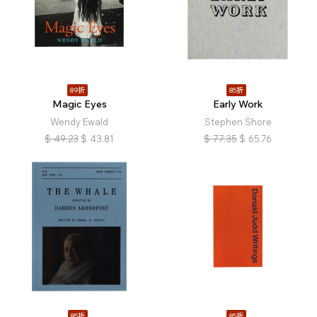
89折
85折
Magic Eyes
Early Work
Wendy Ewald
Stephen Shore
$
49.23
$
43.81
$
77.35
$
65.76
85折
85折