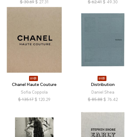
$
30.69
$
27.31
$
62.41
$
49.30
89折
89折
Chanel Haute Couture
Distribution
Sofia Coppola
Daniel Shea
$
135.17
$
120.29
$
85.88
$
76.42