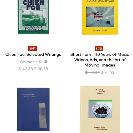
89折
89折
Chien Fou: Selected Writings
Short Form: 40 Years of Music
Videos, Ads, and the Art of
Germaine Krull
Moving Images
$
43.68
$
38.88
$
79.34
$
70.63