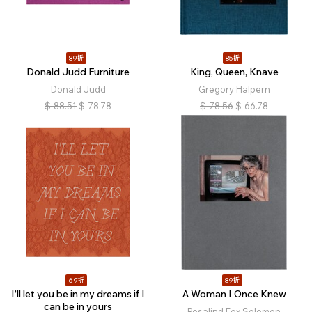
89折
85折
Donald Judd Furniture
King, Queen, Knave
Donald Judd
Gregory Halpern
$
88.51
$
78.78
$
78.56
$
66.78
69折
89折
I’ll let you be in my dreams if I
A Woman I Once Knew
can be in yours
Rosalind Fox Solomon