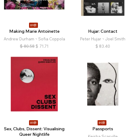
89折
Making Marie Antoinette
Hujar: Contact
Andrew Durham、Sofia Coppola
Peter Hujar、Joel Smith
$
80.58
$
71.71
$
83.40
89折
89折
Sex, Clubs, Dissent: Visualising
Passports
Queer Nightlife
Keisha Scarville