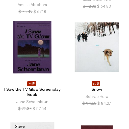
Amelia Abraham
$
72.83
$
64.83
$
75.49
$
67.18
79折
89折
I Saw the TV Glow Screenplay
Snow
Book
Sohrab Hura
Jane Schoenbrun
$
94.68
$
84.27
$
72.83
$
57.54