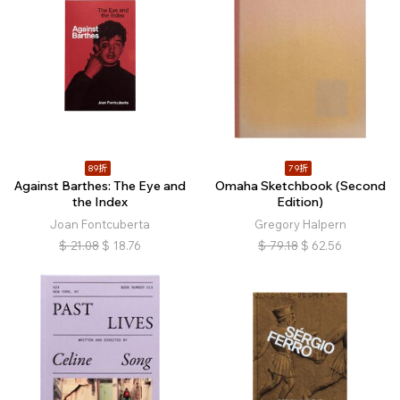
89折
79折
Against Barthes: The Eye and
Omaha Sketchbook (Second
the Index
Edition)
Joan Fontcuberta
Gregory Halpern
$
21.08
$
18.76
$
79.18
$
62.56