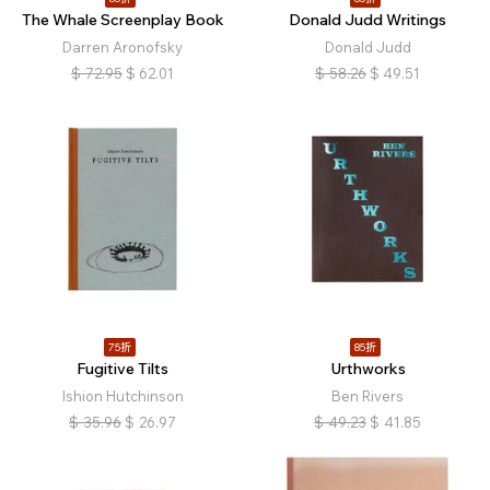
The Whale Screenplay Book
Donald Judd Writings
Darren Aronofsky
Donald Judd
$
72.95
$
62.01
$
58.26
$
49.51
75折
85折
Fugitive Tilts
Urthworks
Ishion Hutchinson
Ben Rivers
$
35.96
$
26.97
$
49.23
$
41.85