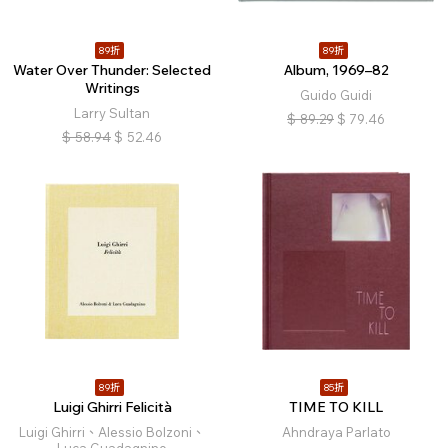
89折
89折
Water Over Thunder: Selected
Album, 1969–82
Writings
Guido Guidi
Larry Sultan
$
89.29
$
79.46
$
58.94
$
52.46
89折
85折
Luigi Ghirri Felicità
TIME TO KILL
Luigi Ghirri、Alessio Bolzoni、
Ahndraya Parlato