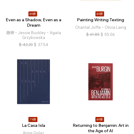
89折
89折
Even as a Shadow, Even as a
Painting Writing Texting
Dream
Chantal Joffe、Olivia Laing
趙婷、Jessie Buckley、Agata
$
61.85
$
55.06
Grzybowska
$
42.20
$
37.54
79折
89折
La Casa Isla
Returning to Benjamin: Art in
the Age of AI
Anne Golaz