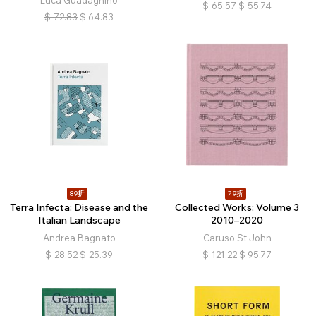
Luca Guadagnino
$
65.57
$
55.74
$
72.83
$
64.83
89折
79折
Terra Infecta: Disease and the
Collected Works: Volume 3
Italian Landscape
2010–2020
Andrea Bagnato
Caruso St John
$
28.52
$
25.39
$
121.22
$
95.77