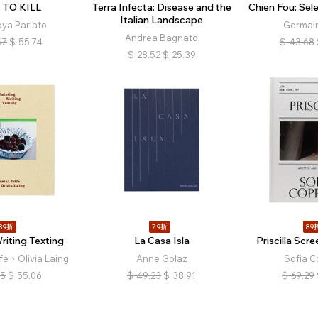
 TO KILL
Terra Infecta: Disease and the
Chien Fou: Sel
Italian Landscape
ya Parlato
Germain
Andrea Bagnato
57
$
55.74
$
43.68
$
28.52
$
25.39
89折
79折
89
riting Texting
La Casa Isla
Priscilla Scr
fe、Olivia Laing
Anne Golaz
Sofia C
85
$
55.06
$
49.23
$
38.91
$
69.29