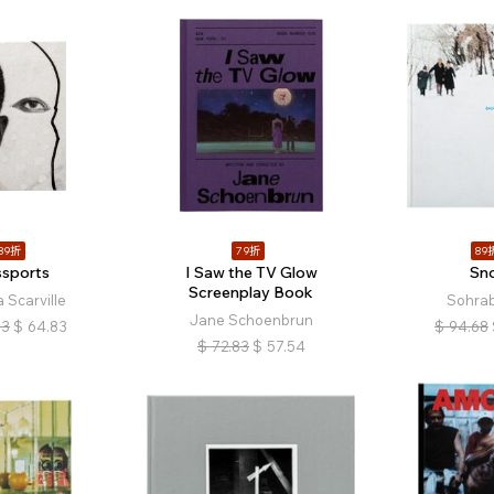
89折
79折
89
ssports
I Saw the TV Glow
Sn
Screenplay Book
 Scarville
Sohrab
Jane Schoenbrun
83
$
64.83
$
94.68
$
72.83
$
57.54