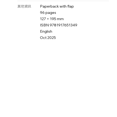
Paperback with flap
其他資訊
96 pages
127 × 195 mm
ISBN 9781917651349
English
Oct 2025