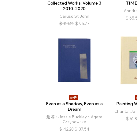
Collected Works: Volume 3
TIME
2010–2020
Ahndra
Caruso St John
$
65.
$
121.22
$
95.77
89折
Even as a Shadow, Even as a
Painting W
Dream
Chantal Jof
趙婷、Jessie Buckley、Agata
$
61.
Grzybowska
$
42.20
$
37.54