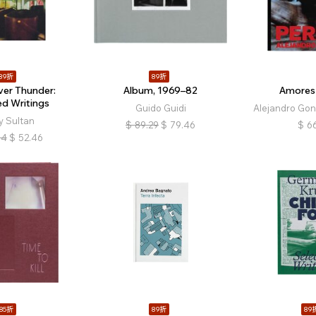
89折
89折
ver Thunder:
Album, 1969–82
Amores 
ed Writings
Guido Guidi
Alejandro Gonz
y Sultan
$
89.29
$
79.46
$
66
94
$
52.46
85折
89折
89