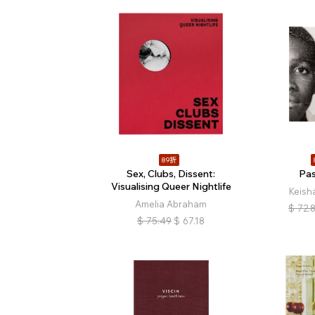
89折
Sex, Clubs, Dissent:
Pa
Visualising Queer Nightlife
Keisha
Amelia Abraham
$
72.
$
75.49
$
67.18