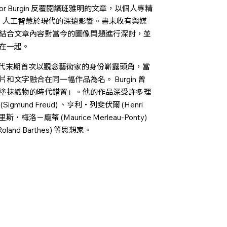
r Burgin 反覆閱讀班雅明的文章，以個人專精
I 人工智慧於現代的深遠影響。書末收有與媒
充和比對，結合文章內容對當今的圖像問題進行深討，並
在一起。
1960 年代末期首次以觀念藝術家的身份嶄露頭角，當
文字融合在同一幅作品為名。 Burgin 曾
塗抹織物的時代錯置」。他的作品深受許多理
nd Freud) 、亨利・列斐伏爾 (Henri
里斯・梅洛－龐蒂 (Maurice Merleau-Ponty)
oland Barthes) 等思想家。