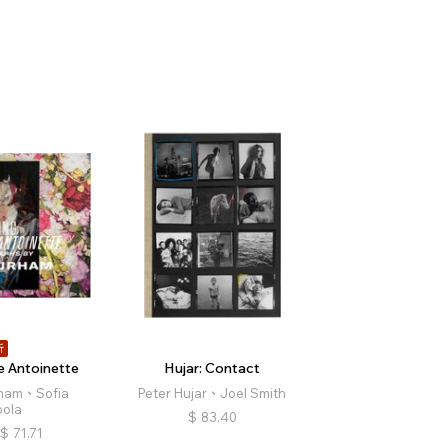
折
 Antoinette
Hujar: Contact
ham、Sofia
Peter Hujar、Joel Smith
ola
$
83.40
$
71.71