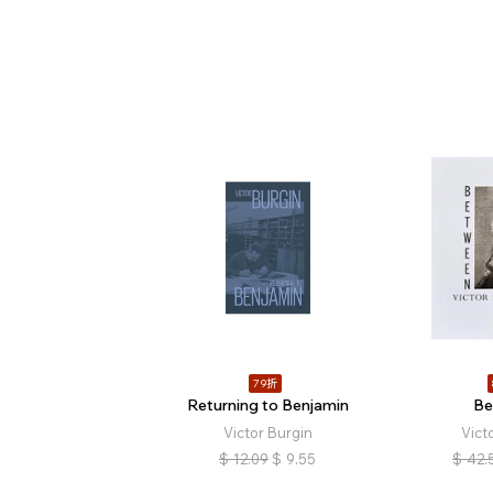
79折
Returning to Benjamin
Be
Victor Burgin
Vict
$
12.09
$
9.55
$
42.