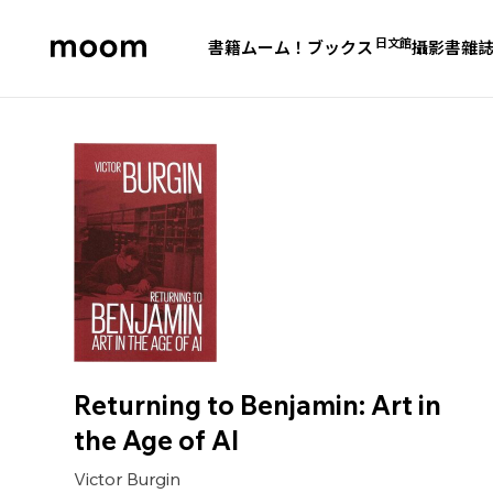
日文館
書籍
ムーム！ブックス
攝影書
雜
moom
bookshop
Returning to Benjamin: Art in
the Age of AI
Victor Burgin