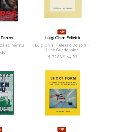
89折
Perros
Luigi Ghirri Felicità
ález Iñárritu
Luigi Ghirri、Alessio Bolzoni、
Luca Guadagnino
.16
$
72.83
$
64.83
折
89折