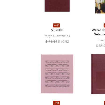
89折
VISCIN
Water O
Select
Yorgos Lanthimos
Larr
$
78.44
$
69.82
$
58.
79折