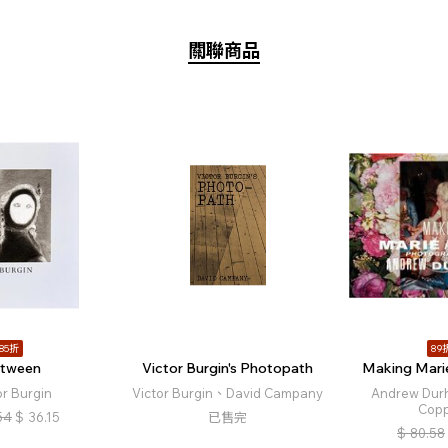
關聯商品
85折
89
tween
Victor Burgin's Photopath
Making Marie
or Burgin
Victor Burgin、David Campany
Andrew Dur
Copp
54
$
36.15
已售完
$
80.58