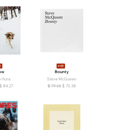
折
89折
ow
Bounty
 Hura
Steve McQueen
$
84.27
$
79.06
$
70.38