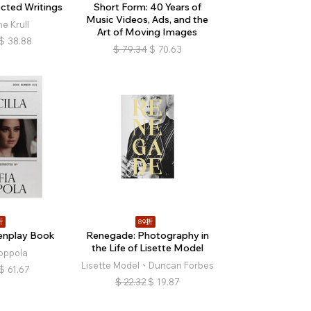
ected Writings
Short Form: 40 Years of
Music Videos, Ads, and the
e Krull
Art of Moving Images
$
38.88
$
79.34
$
70.63
折
89折
eenplay Book
Renegade: Photography in
the Life of Lisette Model
oppola
Lisette Model、Duncan Forbes
$
61.67
$
22.32
$
19.87