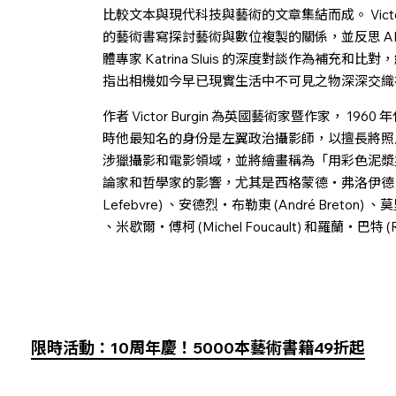
比較文本與現代科技與藝術的文章集結而成。 Victo
的藝術書寫探討藝術與數位複製的關係，並反思 A
體專家 Katrina Sluis 的深度對談作為補
指出相機如今早已現實生活中不可見之物深深交織
作者 Victor Burgin 為英國藝術家暨作家， 
時他最知名的身份是左翼政治攝影師，以擅長將照片和
涉獵攝影和電影領域，並將繪畫稱為「用彩色泥漿
論家和哲學家的影響，尤其是西格蒙德・弗洛伊德 (Sigmu
Lefebvre) 、安德烈・布勒東 (André Breton) 、莫
、米歇爾・傅柯 (Michel Foucault) 和羅蘭・巴特 (R
限時活動：10周年慶！5000本藝術書籍49折起