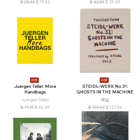
$
28.46
$
19.63
$
42.69
$
29.45
85折
89折
Juergen Teller: More
STEIDL–WERK No.31:
Handbags
GHOSTS IN THE MACHINE
Juergen Teller
陳益
$
71.15
$
60.49
$
155.02
$
137.96