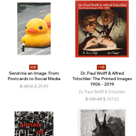
85折
79折
Send me an Image: From
Dr. Paul Wolff & Alfred
Postcards to Social Media
Tritschler: The Printed Images
1906 - 2019
$
35.16
$
29.89
Dr. Paul Wolff & Tritschler
$
135.48
$
107.02