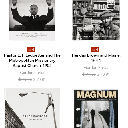
89折
89折
Pastor E. F. Ledbetter and The
Herklas Brown and Maine,
Metropolitan Missionary
1944
Baptist Church, 1953
Gordon Parks
Gordon Parks
$
79.55
$
70.81
$
79.55
$
70.81