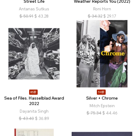
Street Life
Weather Reports You (2022)
Antanas Sutkus
Roni Horn
$
50.91
$
43.28
$
34.32
$
29.17
85折
59折
Sea of Files. Hasselblad Award
Silver + Chrome
2022
Mitch Epstein
Dayanita Singh
$
75.34
$
44.46
$
43.40
$
36.89