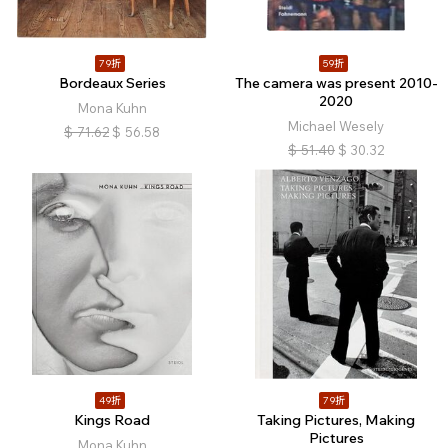
79折
59折
Bordeaux Series
The camera was present 2010-
2020
Mona Kuhn
Michael Wesely
$
71.62
$
56.58
$
51.40
$
30.32
49折
79折
Kings Road
Taking Pictures, Making
Pictures
Mona Kuhn