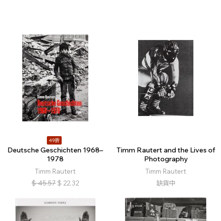
49折
Deutsche Geschichten 1968–
Timm Rautert and the Lives of
1978
Photography
Timm Rautert
Timm Rautert
$
45.57
$
22.32
缺貨中