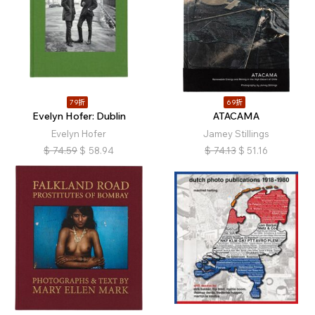
79折
69折
Evelyn Hofer: Dublin
ATACAMA
Evelyn Hofer
Jamey Stillings
$
74.59
$
58.94
$
74.13
$
51.16