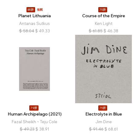
85折
推薦
75折
Planet Lithuania
Course of the Empire
Antanas Sutkus
Ken Light
$
58.04
$
49.33
$
61.85
$
46.38
79折
75折
Human Archipelago (2021)
Electrolyte in Blue
Fazal Sheikh、Teju Cole
Jim Dine
$
49.23
$
38.91
$
91.46
$
68.61