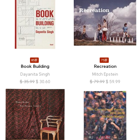
85折
75折
Book Building
Recreation
Dayanita Singh
Mitch Epstein
$
35.99
$
30.60
$
79.99
$
59.99