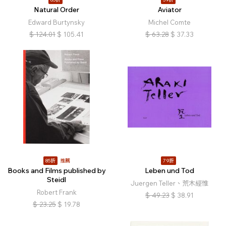
Natural Order
Aviator
Edward Burtynsky
Michel Comte
$
124.01
$
105.41
$
63.28
$
37.33
85折
推薦
79折
Books and Films published by
Leben und Tod
Steidl
Juergen Teller、荒木經惟
Robert Frank
$
49.23
$
38.91
$
23.25
$
19.78