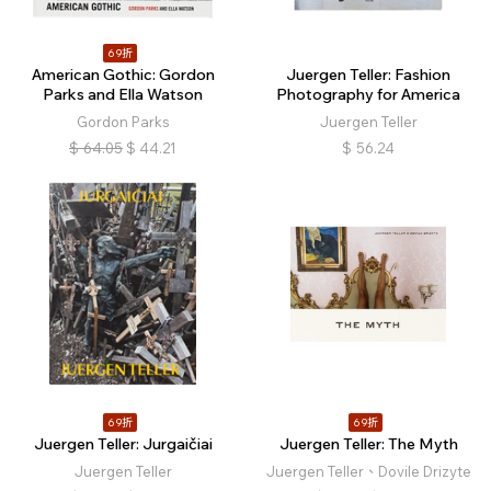
69折
American Gothic: Gordon
Juergen Teller: Fashion
Parks and Ella Watson
Photography for America
Gordon Parks
Juergen Teller
$
64.05
$
44.21
$
56.24
69折
69折
Juergen Teller: Jurgaičiai
Juergen Teller: The Myth
Juergen Teller
Juergen Teller、Dovile Drizyte