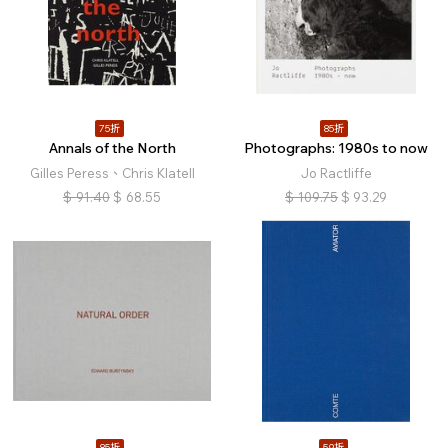
75折
85折
Annals of the North
Photographs: 1980s to now
Gilles Peress、Chris Klatell
Jo Ractliffe
$
91.40
$
68.55
$
109.75
$
93.29
85折
59折