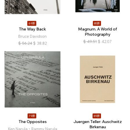
69折
85折
The Way Back
Magnum. A World of
Photography
Bruce Davidson
$
49.51
$
42.07
$
56.24
$
38.82
79折
89折
The Opposites
Juergen Teller: Auschwitz
Birkenau
Ken Narula、Rammy Narula