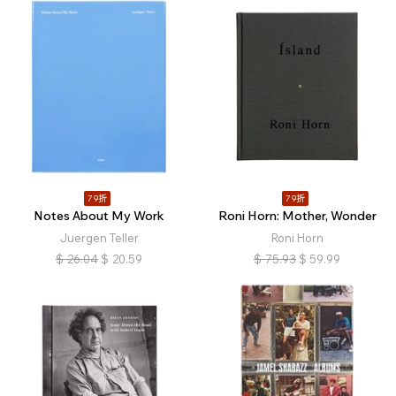
79折
79折
Notes About My Work
Roni Horn: Mother, Wonder
Juergen Teller
Roni Horn
$
26.04
$
20.59
$
75.93
$
59.99