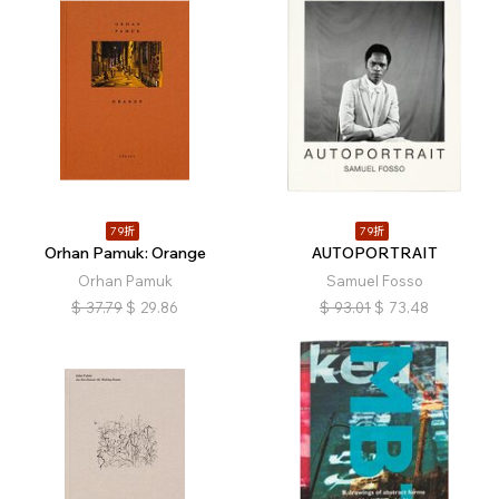
79折
79折
Orhan Pamuk: Orange
AUTOPORTRAIT
Orhan Pamuk
Samuel Fosso
$
37.79
$
29.86
$
93.01
$
73.48