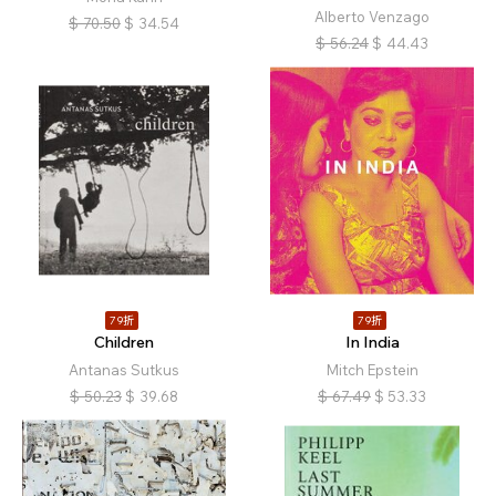
Alberto Venzago
$
70.50
$
34.54
$
56.24
$
44.43
79折
79折
Children
In India
Antanas Sutkus
Mitch Epstein
$
50.23
$
39.68
$
67.49
$
53.33