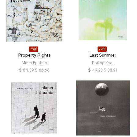
79折
79折
Property Rights
Last Summer
Mitch Epstein
Philipp Keel
$
84.39
$
66.66
$
49.23
$
38.91