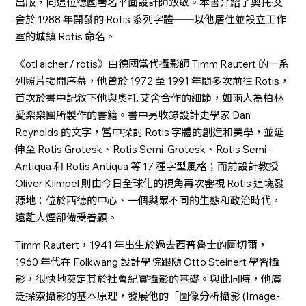
出版，向這位德國著名平面設計師致敬。本書介紹了奧托·艾
舍於 1988 年開發的 Rotis 系列字體──以他居住並設立工作
室的城鎮 Rotis 命名。
《otl aicher / rotis》由德國當代攝影師 Timm Rautert 的一系
列照片揭開序幕，他曾於 1972 至 1991 年間多次前往 Rotis，
首次於書中記敘下他與奧托·艾舍合作的細節，如兩人為柏林
愛樂樂團所製作的書籍。書中另收錄設計史學家 Dan
Reynolds 的文字，當中探討 Rotis 字體的創造和美學，並延
伸至 Rotis Grotesk、Rotis Semi-Grotesk、Rotis Semi-
Antiqua 和 Rotis Antiqua 等 17 種字型風格；而前設計教授
Oliver Klimpel 則由今日全球化的視角再次審視 Rotis 這塊發
源地：位於西德的中心、一個與眾不同的生態和政治時代，
遠離人煙卻備受眷顧。
Timm Rautert，1941 年出生於過去西普魯士的圖切爾，
1960 年代在 Folkwang 設計學院跟隨 Otto Steinert 學習攝
影，很快地奠定其於社會紀實攝影的基礎。與此同時，他廣
泛探索攝影的基本原理，發展他的「圖像分析攝影 (Image-