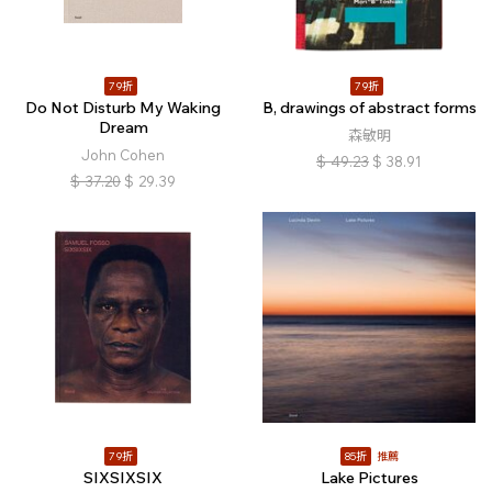
79折
79折
Do Not Disturb My Waking
B, drawings of abstract forms
Dream
森敏明
John Cohen
$
49.23
$
38.91
$
37.20
$
29.39
79折
85折
推薦
SIXSIXSIX
Lake Pictures