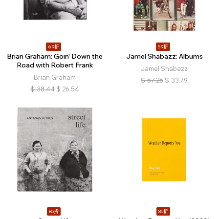
69折
59折
Brian Graham: Goin' Down the
Jamel Shabazz: Albums
Road with Robert Frank
Jamel Shabazz
Brian Graham
$
57.26
$
33.79
$
38.44
$
26.54
85折
85折