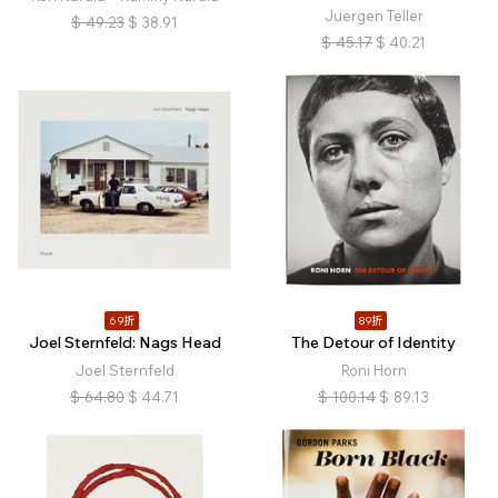
Juergen Teller
$
49.23
$
38.91
$
45.17
$
40.21
69折
89折
Joel Sternfeld: Nags Head
The Detour of Identity
Joel Sternfeld
Roni Horn
$
64.80
$
44.71
$
100.14
$
89.13