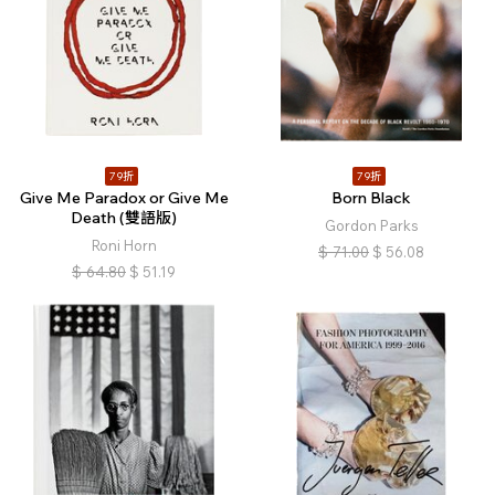
79折
79折
Give Me Paradox or Give Me
Born Black
Death (雙語版)
Gordon Parks
Roni Horn
$
71.00
$
56.08
$
64.80
$
51.19