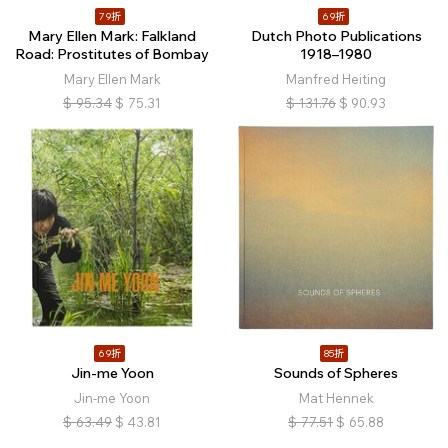
79折
69折
Mary Ellen Mark: Falkland
Dutch Photo Publications
Road: Prostitutes of Bombay
1918–1980
Mary Ellen Mark
Manfred Heiting
$
95.34
$
75.31
$
131.76
$
90.93
69折
85折
Jin-me Yoon
Sounds of Spheres
Jin-me Yoon
Mat Hennek
$
63.49
$
43.81
$
77.51
$
65.88