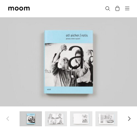
moom
搜尋
bookshop