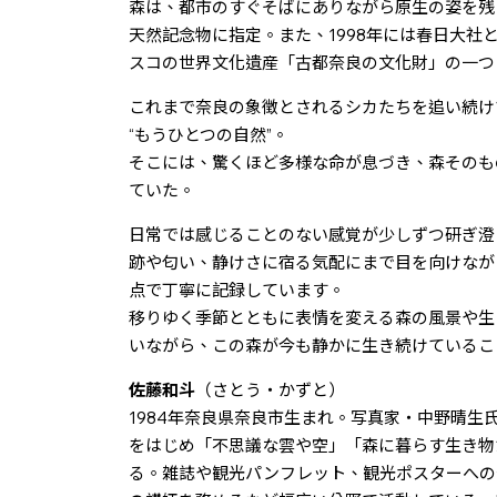
森は、都市のすぐそばにありながら原生の姿を残す
天然記念物に指定。また、1998年には春日大社
スコの世界文化遺産「古都奈良の文化財」の一つ
これまで奈良の象徴とされるシカたちを追い続け
“もうひとつの自然”。
そこには、驚くほど多様な命が息づき、森そのも
ていた。
日常では感じることのない感覚が少しずつ研ぎ澄
跡や匂い、静けさに宿る気配にまで目を向けなが
点で丁寧に記録しています。
移りゆく季節とともに表情を変える森の風景や生
いながら、この森が今も静かに生き続けているこ
佐藤和斗
（さとう・かずと）
1984年奈良県奈良市生まれ。写真家・中野晴生
をはじめ「不思議な雲や空」「森に暮らす生き物
る。雑誌や観光パンフレット、観光ポスターへの