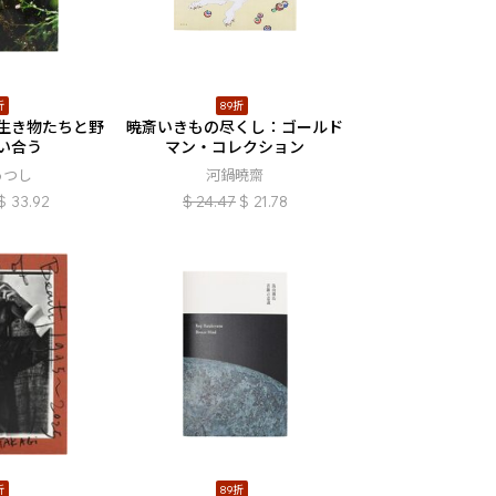
折
89折
生き物たちと野
暁斎いきもの尽くし：ゴールド
い合う
マン・コレクション
あつし
河鍋曉齋
$
33.92
$
24.47
$
21.78
折
89折