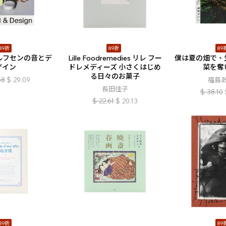
89折
89折
89
ルフセンの音とデ
Lille Foodremedies リレ フー
僕は夏の畑で、
ザイン
ドレメディーズ 小さくはじめ
菜を奪
る日々のお菓子
68
$
29.09
福島
長田佳子
$
38.10
$
22.61
$
20.13
89折
89