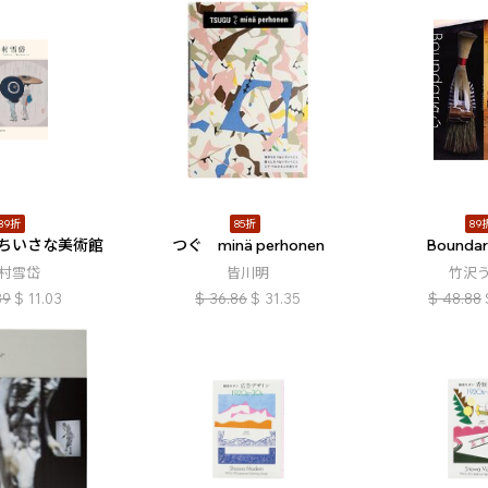
89折
85折
89
ちいさな美術館
つぐ minä perhonen
Bound
村雪岱
皆川明
竹沢
39
$
11.03
$
36.86
$
31.35
$
48.88