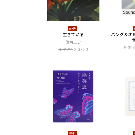
89折
生きている
バング＆オ
佐內正史
$
32.
$
41.94
$
37.33
89折