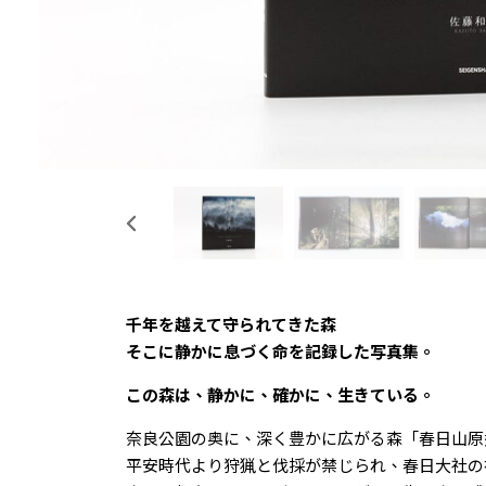
千年を越えて守られてきた森――
そこに静かに息づく命を記録した写真集。
この森は、静かに、確かに、生きている。
奈良公園の奥に、深く豊かに広がる森「春日山原
平安時代より狩猟と伐採が禁じられ、春日大社の