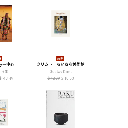
折
85折
aryー中心
クリムト―ちいさな美術館
うるま
Gustav Klimt
$
43.49
$
12.39
$
10.53