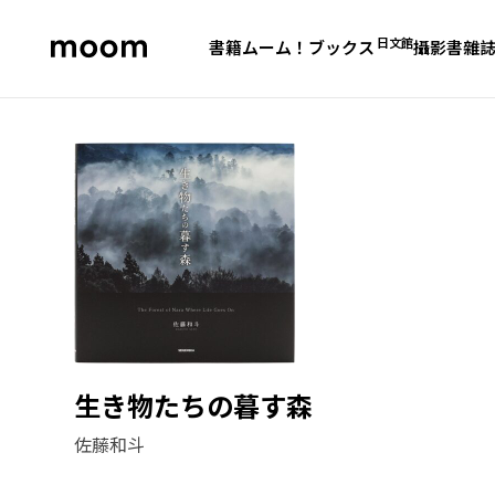
日文館
書籍
ムーム！ブックス
攝影書
雜
moom
bookshop
生き物たちの暮す森
佐藤和斗