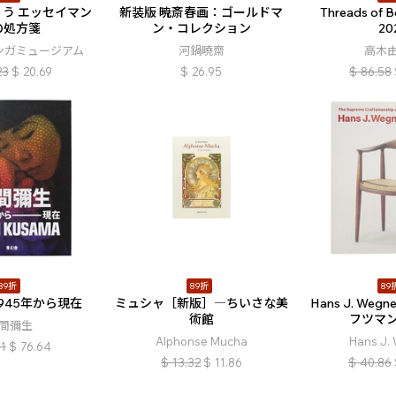
う エッセイマン
新装版 暁斎春画：ゴールドマ
Threads of B
の処方箋
ン・コレクション
20
ンガミュージアム
河鍋曉齋
高木
23
$
20.69
$
26.95
$
86.58
89折
89折
89
945年から現在
ミュシャ［新版］―ちいさな美
Hans J. We
術館
フツマ
間彌生
Alphonse Mucha
Hans J.
11
$
76.64
$
13.32
$
11.86
$
40.86