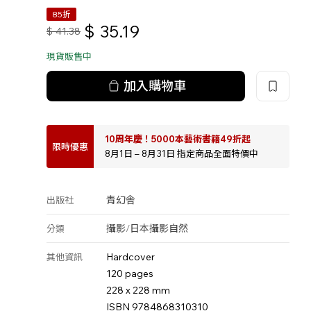
85折
$
35.19
$
41.38
現貨販售中
加入購物車
10周年慶！5000本藝術書籍49折起
限時優惠
8月1日 – 8月31日 指定商品全面特價中
青幻舎
出版社
攝影
/
日本攝影
自然
分類
Hardcover
其他資訊
120 pages
228 x 228 mm
ISBN 9784868310310