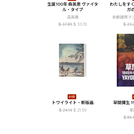
生誕100年 森英恵 ヴァイタ
わたしをすく
ル・タイプ
ガ
森英惠
京都国際マ
$
37.85
$
33.70
$
23.
89折
トワイライト、新版画
草間彌生 1
$
24.16
$
21.50
草
$
86.