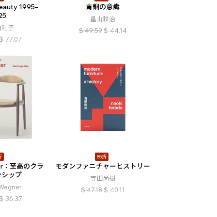
eauty 1995–
青銅の意識
25
畠山耕治
由利子
$
49.59
$
44.14
$
77.07
折
85折
gner：至高のクラ
モダンファニチャーヒストリー
ンシップ
寺田尚樹
 Wegner
$
47.18
$
40.11
$
36.37