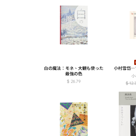
白の魔法：モネ、大観も使った
小村雪岱―
最強の色
小
$
26.79
$
12.