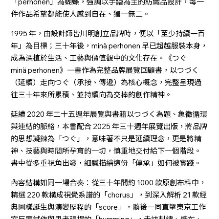
「perhonen」為蝴蝶，強調以手繪為主的紡織品設計，每一
件作品希望都能使人感到自在、獨一無二。
1995 年，由設計師皆川明創立品牌時，便以「至少持續一百
年」為目標；三十年後，minä perhonen 早已超越服裝本身，
成為深植於生活、工藝與價值觀中的文化存在。《つぐ
minä perhonen》一書作為完整品牌展覽回顧書，以つづく
（延續）走向つぐ（承接、傳遞）為核心概念，完整呈現過
往三十年來所累積、並持續向為交棒的創作精神。
延續 2020 年二十五週年展覽與書籍以つづく為題、象徵循環
與連結的脈絡，本書配合 2025 年三十週年展覽出版，將品牌
的思想凝鍊為「つぐ」，意味著不只是延續理念，更是將精
神、技藝與時間所孕育的一切，慎重地交付給下一個階段。
書中從多重視角出發，細膩描繪這份「傳承」如何被實踐。
內容結構如同一場合奏：從三十年間約 1000 款原創布料中，
精選 220 款構成視覺系譜的「chorus」，到深入解析 21 款經
典圖樣誕生與演變歷程的「score」，隨後一同直擊東京工作