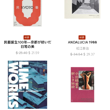
85折
85折
民藝誕生100年—京都が紡いだ
ANDALUCIA 1988
日常の美
松江泰治
$
25.40
$
21.59
$
34.54
$
29.37