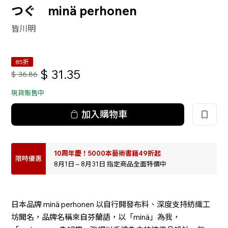
つぐ minä perhonen
皆川明
85折
$
31.35
$
36.86
現貨販售中
加入購物車
10周年慶！5000本藝術書籍49折起
限時優惠
8月1日 – 8月31日 指定商品全面特價中
日本品牌 minä perhonen 以自行開發布料、深度支持紡織工
坊聞名，品牌名稱來自芬蘭語，以「minä」為我，