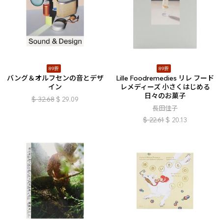
89折
89折
バング＆オルフセンの音とデザ
Lille Foodremedies リレ フード
イン
レメディーズ 小さくはじめる
日々のお菓子
$
32.68
$
29.09
長田佳子
$
22.61
$
20.13