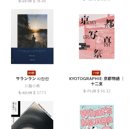
$
23.36
$
18.46
89折
79折
サランラン 사란란
KYOTOGRAPHIE: 京都物語 ｜
十二支
川島小鳥
$
71.28
$
56.32
$
42.38
$
37.73