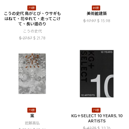
79折
89折
こうの史代 鳥がとび、ウサギも
美術館建築
はねて、花ゆれて、走ってこけ
$
17.97
$
15.98
て、長い道のり
こうの史代
$
27.57
$
21.78
79折
79折
窯
KG＋SELECT 10 YEARS, 10
ARTISTS
近藤高弘
$
42.75
$
33.76