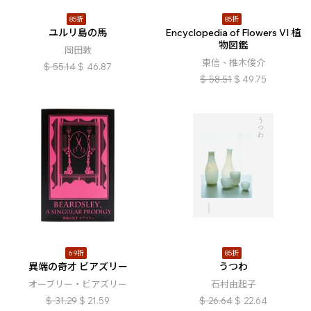
85折
85折
ユルリ島の馬
Encyclopedia of Flowers VI 植
物図鑑
岡田敦
東信、椎木俊介
$
55.14
$
46.87
$
58.51
$
49.75
69折
85折
異端の奇才 ビアズリー
うつわ
オーブリー・ビアズリー
石村由起子
$
31.29
$
21.59
$
26.64
$
22.64