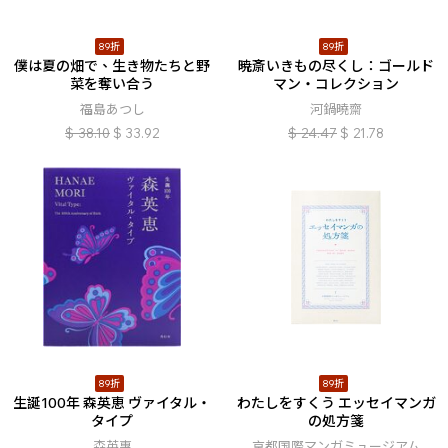
89折
89折
僕は夏の畑で、生き物たちと野
暁斎いきもの尽くし：ゴールド
菜を奪い合う
マン・コレクション
福島あつし
河鍋曉齋
$
38.10
$
33.92
$
24.47
$
21.78
89折
89折
生誕100年 森英恵 ヴァイタル・
わたしをすくう エッセイマンガ
タイプ
の処方箋
森英惠
京都国際マンガミュージアム