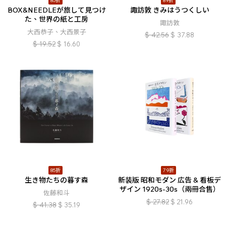
85折
89折
BOX&NEEDLEが旅して見つけ
諏訪敦 きみはうつくしい
た、世界の紙と工房
諏訪敦
大西恭子、大西景子
$
42.56
$
37.88
$
19.52
$
16.60
85折
79折
生き物たちの暮す森
新装版 昭和モダン 広告 & 看板デ
ザイン 1920s-30s（兩冊合售）
佐藤和斗
$
27.82
$
21.96
$
41.38
$
35.19