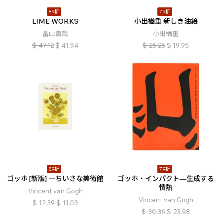
89折
79折
LIME WORKS
小出楢󠄀重 新しき油絵
畠山直哉
小出楢󠄀重
$
47.12
$
41.94
$
25.25
$
19.95
89折
79折
ゴッホ [新版] ―ちいさな美術館
ゴッホ・インパクト—生成する
情熱
Vincent van Gogh
Vincent van Gogh
$
12.39
$
11.03
$
30.36
$
23.98