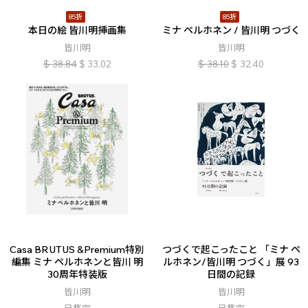
85折
85折
本日の絵 皆川明挿画集
ミナ ペルホネン / 皆川明 つづく
皆川明
皆川明
$
38.84
$
33.02
$
38.10
$
32.40
Casa BRUTUS &Premium特別
つづくで起こったこと 「ミナ ペ
編集 ミナ ペルホネンと皆川 明
ルホネン/皆川明 つづく」展 93
30周年特装版
日間の記録
皆川明
皆川明