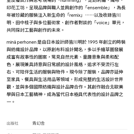
室反覆試作與思考現場的「humming」，走訪刺繡、織布、
印花工坊，呈現品牌與職人並肩創作的「ensemble」，為長
年被珍藏的服裝注入新生命的「remix」⋯⋯以及收錄皆川
明、田中桂子與多位藝術家、創作者對談的「voice」單元，
共同探討工藝與創作的未來。
minä perhonen 是由日本設計師皆川明於 1995 年創立的時裝
與紡織設計品牌，以原創布料設計聞名，多以手繪草圖發展
成富有故事性的圖案，常見自然元素、童趣意象與柔和配
色，展現兼具詩意與日常感的設計風格，追求不受流行左
右、可陪伴生活的服裝與物件。現今除了服裝，品牌亦延伸
至家具、餐具與生活用品等領域，形成完整的生活設計世界
觀，並與多個國際紡織與設計品牌合作。其創作融合北歐美
學與日本工藝精神，成為當代日本極具代表性的設計品牌之
一。
青幻舎
出版社