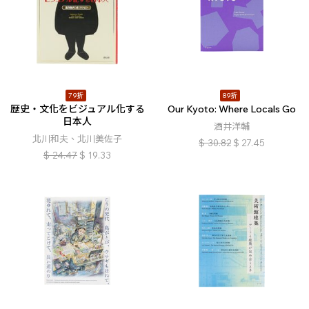
79折
89折
歴史・文化をビジュアル化する
Our Kyoto: Where Locals Go
日本人
酒井洋輔
北川和夫、北川美佐子
$
30.82
$
27.45
$
24.47
$
19.33