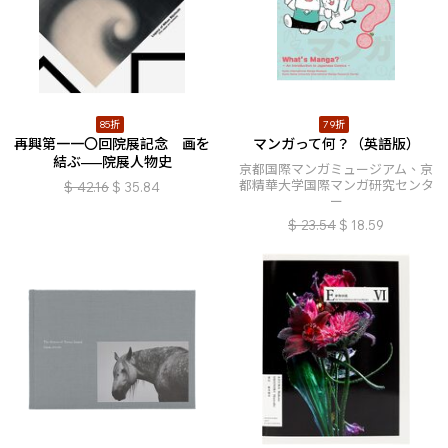
85折
79折
再興第一一〇回院展記念 画を
マンガって何？（英語版）
結ぶ–––院展人物史
京都国際マンガミュージアム、京
都精華大学国際マンガ研究センタ
$
42.16
$
35.84
ー
$
23.54
$
18.59