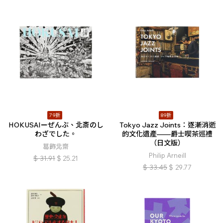
79折
89折
HOKUSAIーぜんぶ、北斎のし
Tokyo Jazz Joints：逐漸消逝
わざでした。
的文化遺產——爵士喫茶巡禮
（日文版）
葛飾北齋
Philip Arneill
$
31.91
$
25.21
$
33.45
$
29.77