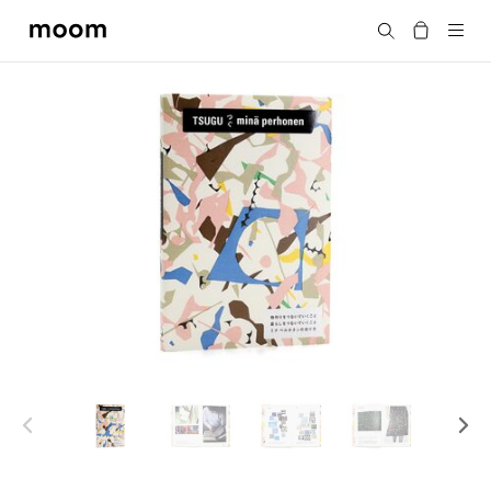
moom
搜尋
bookshop