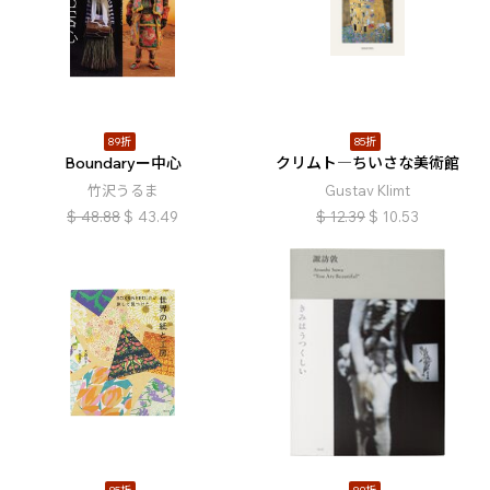
89折
85折
Boundaryー中心
クリムト―ちいさな美術館
竹沢うるま
Gustav Klimt
$
48.88
$
43.49
$
12.39
$
10.53