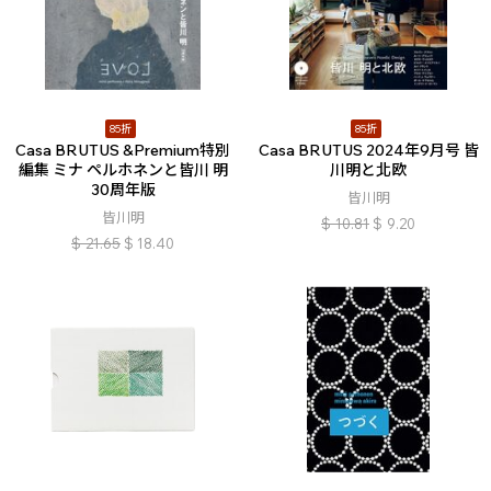
85折
85折
Casa BRUTUS &Premium特別
Casa BRUTUS 2024年9月号 皆
編集 ミナ ペルホネンと皆川 明
川明と北欧
30周年版
皆川明
皆川明
$
10.81
$
9.20
$
21.65
$
18.40