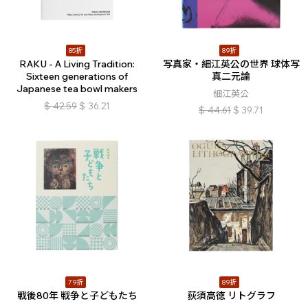
85折
89折
RAKU - A Living Tradition:
写真家・細江英公の世界 球体写
Sixteen generations of
真二元論
Japanese tea bowl makers
細江英公
$
42.59
$
36.21
$
44.61
$
39.71
79折
89折
戦後80年 戦争と子どもたち
荻須高徳 リトグラフ