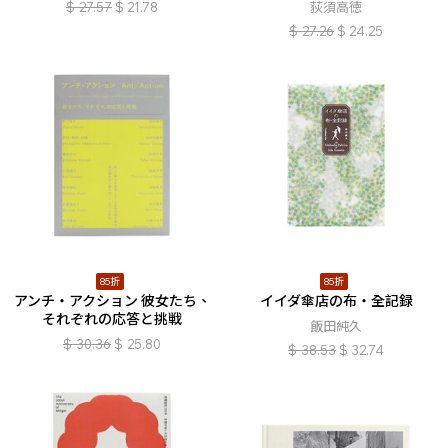
$
27.57
$
21.78
荻須高徳
$
27.26
$
24.25
85折
85折
アンチ・アクション 彼女たち、
イイダ傘店の布・全記録
それぞれの応答と挑戦
飯田純久
$
30.36
$
25.80
$
38.53
$
32.74