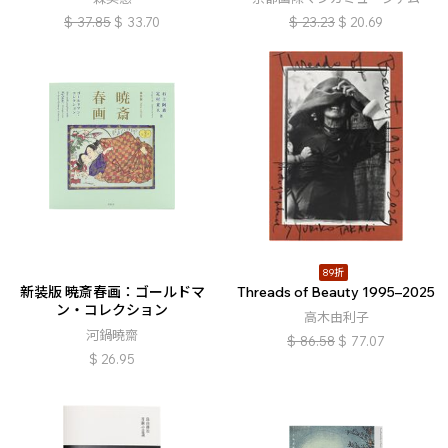
$
37.85
$
33.70
$
23.23
$
20.69
89折
新装版 暁斎春画：ゴールドマ
Threads of Beauty 1995–2025
ン・コレクション
高木由利子
河鍋曉齋
$
86.58
$
77.07
$
26.95