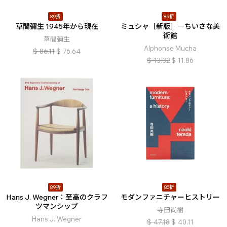
89折
89折
草間彌生 1945年から現在
ミュシャ［新版］―ちいさな美
術館
草間彌生
Alphonse Mucha
$
86.11
$
76.64
$
13.32
$
11.86
89折
85折
Hans J. Wegner：至高のクラフ
モダンファニチャーヒストリー
ツマンシップ
寺田尚樹
Hans J. Wegner
$
47.18
$
40.11