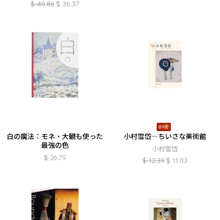
$
40.86
$
36.37
89折
白の魔法：モネ、大観も使った
小村雪岱―ちいさな美術館
最強の色
小村雪岱
$
26.79
$
12.39
$
11.03