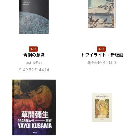
89折
89折
青銅の意識
トワイライト、新版画
畠山耕治
$
24.16
$
21.50
$
49.59
$
44.14