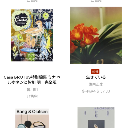
已售完
已售完
89折
Casa BRUTUS特別編集 ミナ ペ
生きている
ルホネンと皆川 明 完全版
佐內正史
皆川明
$
41.94
$
37.33
已售完