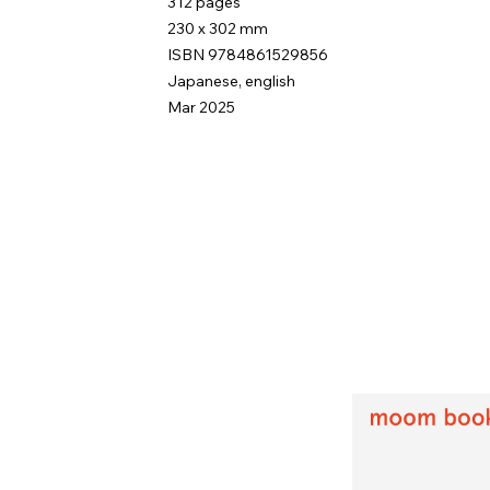
312 pages
230 x 302 mm
ISBN 9784861529856
Japanese, english
Mar 2025