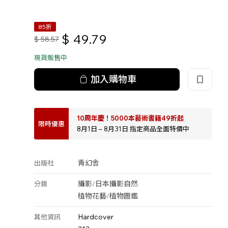
85折
$
49.79
$
58.57
現貨販售中
加入購物車
10周年慶！5000本藝術書籍49折起
限時優惠
8月1日 – 8月31日 指定商品全面特價中
青幻舎
出版社
攝影
/
日本攝影
自然
分類
植物花藝
/
植物圖鑑
Hardcover
其他資訊