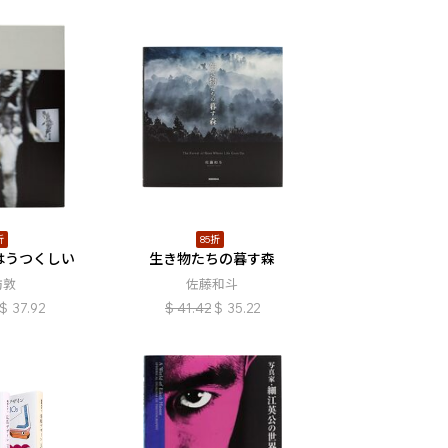
折
85折
はうつくしい
生き物たちの暮す森
訪敦
佐藤和斗
$
37.92
$
41.42
$
35.22