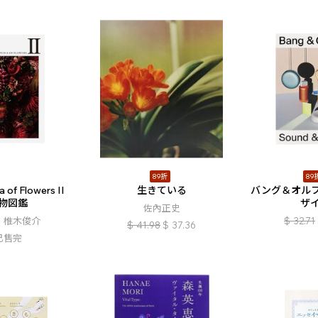
89折
89
a of Flowers II
生きている
バング＆オル
物図鑑
ザ
佐內正史
、椎木俊介
$
32.71
$
41.98
$
37.36
已售完