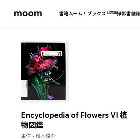
日文館
書籍
ムーム！ブックス
攝影書
雜
moom
bookshop
Encyclopedia of Flowers VI 植
物図鑑
東信
椎木俊介
、