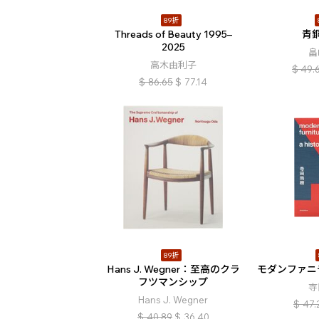
89折
Threads of Beauty 1995–
青
2025
畠
高木由利子
$
49.
$
86.65
$
77.14
89折
Hans J. Wegner：至高のクラ
モダンファニ
フツマンシップ
寺
Hans J. Wegner
$
47.
$
40.89
$
36.40