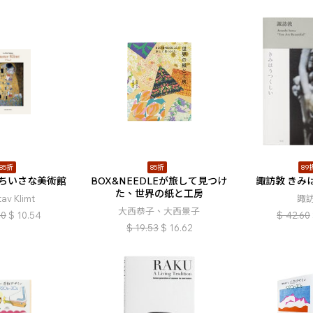
85折
85折
89
ちいさな美術館
BOX&NEEDLEが旅して見つけ
諏訪敦 きみ
た、世界の紙と工房
av Klimt
諏
大西恭子、大西景子
40
$
10.54
$
42.60
$
19.53
$
16.62