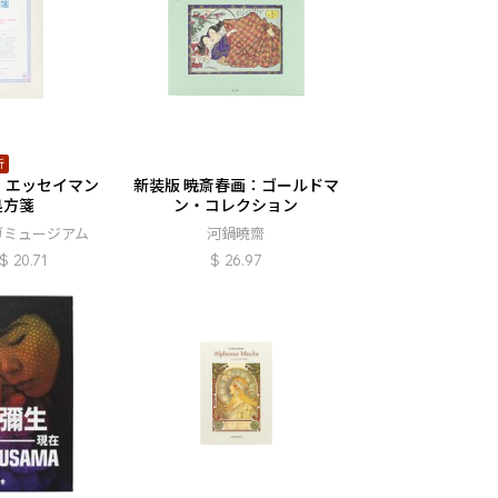
折
 エッセイマン
新装版 暁斎春画：ゴールドマ
処方箋
ン・コレクション
ガミュージアム
河鍋曉齋
$
20.71
$
26.97