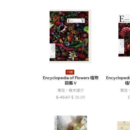
79折
Encyclopedia of Flowers 植物
Encyclopedi
図鑑 V
植
東信、椎木俊介
東信
$
45.67
$
36.09