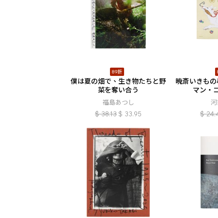
89折
僕は夏の畑で、生き物たちと野
暁斎いきもの
菜を奪い合う
マン・
福島あつし
河
$
38.13
$
33.95
$
24.