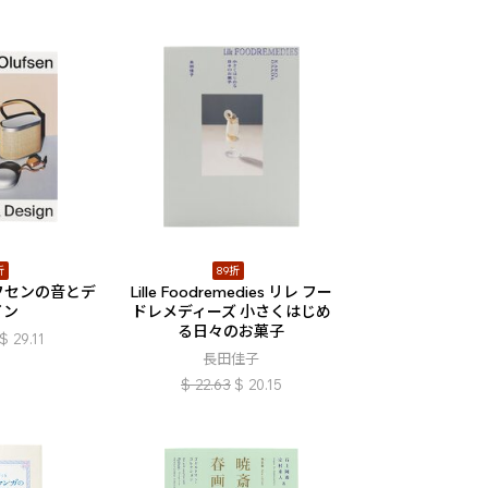
折
89折
フセンの音とデ
Lille Foodremedies リレ フー
イン
ドレメディーズ 小さくはじめ
る日々のお菓子
$
29.11
長田佳子
$
22.63
$
20.15