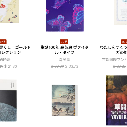
89折
89折
89
尽くし：ゴールド
生誕100年 森英恵 ヴァイタ
わたしをすくう
コレクション
ル・タイプ
ガの
鍋曉齋
森英惠
京都国際マン
49
$
21.80
$
37.89
$
33.73
$
23.25