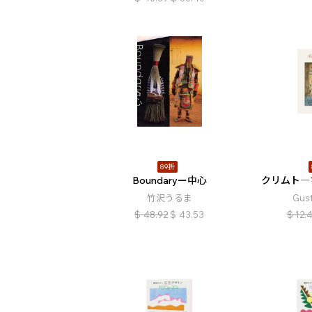
89折
Boundaryー中心
クリムト―
竹沢うるま
Gust
$
48.92
$
43.53
$
12.