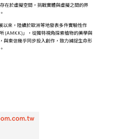
形式存在於虛擬空間，挑戰實體與虛擬之間的界
。
舉辦個展以來，陸續於歐洲等地發表多件實驗性作
究所 (AMKK)」，從獨特視角探索植物的美學與
noki)，與東信幾乎同步投入創作，致力捕捉生命形
。