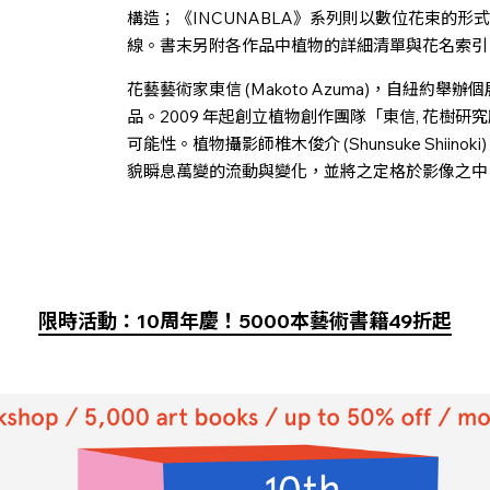
構造；《INCUNABLA》系列則以數位花束的
線。書末另附各作品中植物的詳細清單與花名索引
花藝藝術家東信 (Makoto Azuma)，自紐約
品。2009 年起創立植物創作團隊「東信, 花樹研
可能性。植物攝影師椎木俊介 (Shunsuke Shii
貌瞬息萬變的流動與變化，並將之定格於影像之中
限時活動：10周年慶！5000本藝術書籍49折起