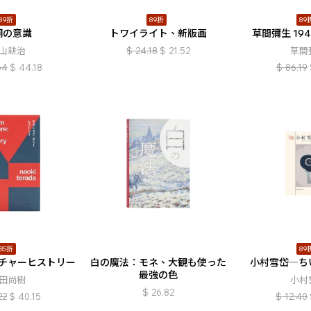
89折
89折
89
銅の意識
トワイライト、新版画
草間彌生 19
山耕治
$
24.18
$
21.52
草間
64
$
44.18
$
86.19
85折
89
チャーヒストリー
白の魔法：モネ、大観も使った
小村雪岱―ち
最強の色
田尚樹
小村
$
26.82
22
$
40.15
$
12.40