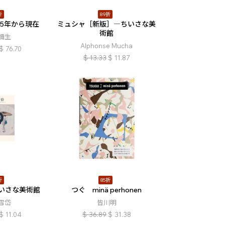
折
89折
45年から現在
ミュシャ［新版］―ちいさな美
術館
彌生
Alphonse Mucha
$
76.70
$
13.33
$
11.87
折
85折
いさな美術館
つぐ minä perhonen
雪岱
皆川明
$
11.04
$
36.89
$
31.38