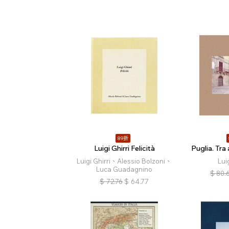
89折
Luigi Ghirri Felicità
Puglia. Tra
Luigi Ghirri、Alessio Bolzoni、
Lui
Luca Guadagnino
$
80.
$
72.76
$
64.77