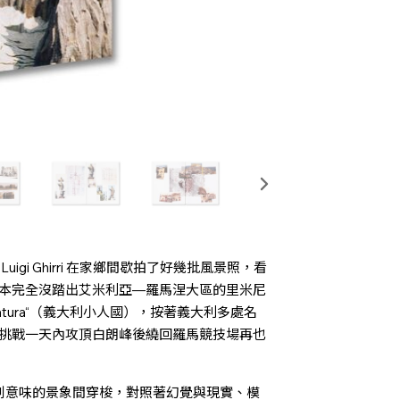
uigi Ghirri 在家鄉間歇拍了好幾批風景照，看
本完全沒踏出艾米利亞—羅馬涅大區的里米尼
iniatura“（義大利小人國），按著義大利多處名
挑戰一天內攻頂白朗峰後繞回羅馬競技場再也
有諷刺意味的景象間穿梭，對照著幻覺與現實、模