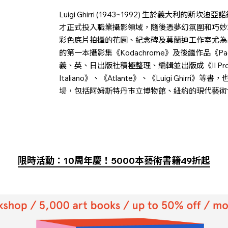
Luigi Ghirri (1943~1992) 生於義大利
才正式投入職業攝影領域，隨後憑夢幻氛圍和巧妙
彩色底片拍攝的花園、紀念碑及莫蘭迪工作室尤為出名
的第一本攝影集《Kodachrome》及後繼作品《Paes
義、英、日出版社積極整理、編輯並出版成《Il Profilo Delle
Italiano》、《Atlante》、《Luigi Ghi
場，包括阿姆斯特丹市立博物館、紐約的現代藝術
限時活動：10周年慶！5000本藝術書籍49折起