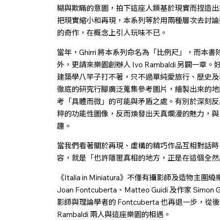
糊與欺瞞的意圖，拍下這座人類基於現實而捏造出
把現實縮小和再現，本系列等於用兩種層次去討論這段
的奇作，在概念上引人玩味不已。
當年，Ghirri 將本系列命名為「比例尺」，而
外，更請來樂園創辦人 Ivo Rambaldi 另闢一章。
建築學八竿子打不著，只不過單純愛旅行、歷史及
徹底的研究行腳廣泛蒐集參考圖片，繪製出來的地
考「具體而微」的可能與矛盾之處。有別於深刻反
粹的功能性圖像，反而煥發出天真爛漫的魅力，與 G
趣。
當我們看著關於再現、虛構的精巧作品互相對話時，頓
容，就是「也許隱匿真相的地方，正是在這個全然
《Italia in Miniatura》不僅有攝影師及造物主圍繞
Joan Fontcuberta、Matteo Guidi 及作家 
影師與理論學者的 Fontcuberta 也再退一步，從後
Rambaldi 兩人與這座樂園的相遇。