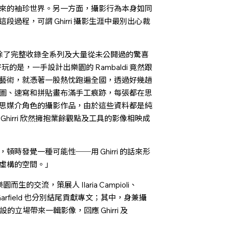
來的袖珍世界。另一方面，攝影行為本身如同
過程，可謂 Ghirri 攝影生涯中最別出心裁
本書除了完整收錄全系列及大量從未公開過的驚喜
好玩的是，一手設計出樂園的 Rambaldi 竟然跟
藝術，就憑著一股熱忱跑遍全國，透過好幾趟
圖、速寫和拼貼畫布滿手工痕跡，每張都在思
思媒介角色的攝影作品，由於這些資料都是純
hirri 欣然擁抱業餘觀點及工具的影像相映成
時發覺一種可能性──用 Ghirri 的話來形
虛構的空間。」
樂園而生的交流，策展人 Ilaria Campioli、
Simon Garfield 也分別結尾貢獻專文；其中，身兼攝
設的立場帶來一輯影像，回應 Ghirri 及