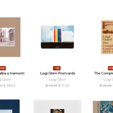
85折
79折
85
 albe e tramonti
Luigi Ghirri Postcards
The Comple
gi Ghirri
Luigi Ghirri
Luigi 
60
$
68.52
$
14.65
$
11.59
$
26.64