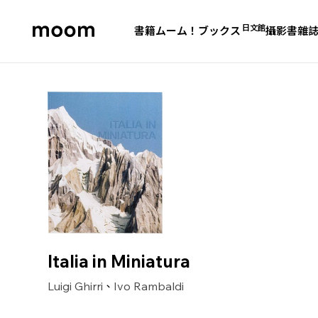
日文館
書籍
ムーム！ブックス
攝影書
雜
moom
bookshop
Italia in Miniatura
Luigi Ghirri
Ivo Rambaldi
、