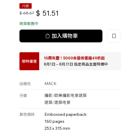
75折
$
51.51
$
68.67
現貨販售中
加入購物車
10周年慶！5000本藝術書籍49折起
限時優惠
8月1日 – 8月31日 指定商品全面特價中
MACK
出版社
攝影
/
歐美攝影
地景
建築
分類
建築
/
建築地景
Embossed paperback
其他資訊
160 pages
253 x 315 mm