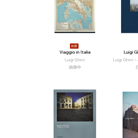
85折
Viaggio in Italia
Luigi Gh
Luigi Ghirri
Luigi Ghirr
缺貨中