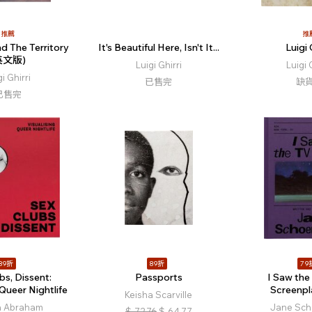
推薦
推
d The Territory
It's Beautiful Here, Isn't It...
Luigi 
英文版)
Luigi Ghirri
Luigi 
gi Ghirri
已售完
缺
已售完
89折
89折
79
bs, Dissent:
Passports
I Saw the
 Queer Nightlife
Screenpl
Keisha Scarville
a Abraham
Jane Sch
$
72.76
$
64.77