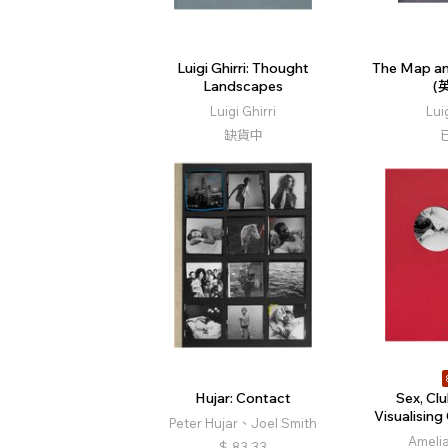
Luigi Ghirri: Thought
The Map an
Landscapes
(
Luigi Ghirri
Lui
缺貨中
Hujar: Contact
Sex, Clu
Visualising
Peter Hujar、Joel Smith
Ameli
$
83.33