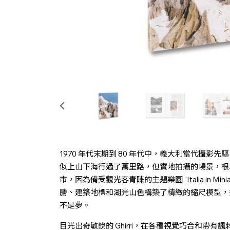
1970 年代末期到 80 年代中，義大利當代攝影先驅 L
似上山下海行過了萬里路，但實地拍攝的場景，根
市，因為備受觀光客青睞的主題樂園 “Italia in M
勝、建築地標和湖光山色構築了精緻的縮尺模型，
不是夢。
目光出奇敏銳的 Ghirri，在各種視覺巧合和帶