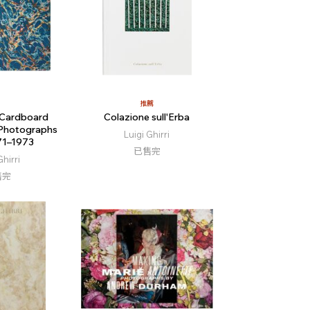
推薦
: Cardboard
Colazione sull'Erba
Photographs
Luigi Ghirri
71–1973
已售完
Ghirri
售完