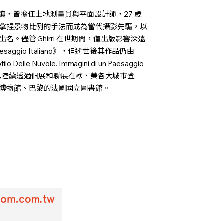
的斯坎迪亞諾鎮，曾擔任土地測量員與平面設計師，27 歲
拿捏景物比例的手法而成為當代攝影先驅，以
。儘管 Ghirri 在世期間，僅出版影響深遠
aggio Italiano》，但逝世後其作品仍由
 Nuvole. Immagini di un Paesaggio
rri》等書，也陸續透過個展和聯展在歐、美各大城市登
博物館、巴黎的法國國立圖書館。