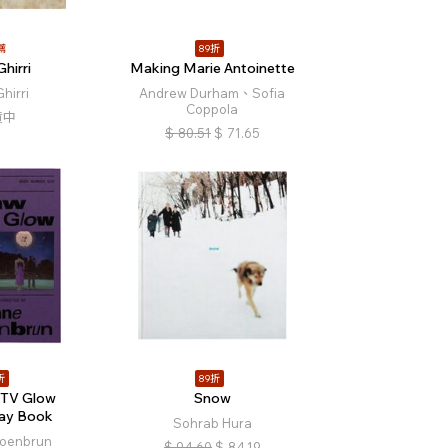
薦
89折
Ghirri
Making Marie Antoinette
Ghirri
Andrew Durham、Sofia
Coppola
貨中
$
80.51
$
71.65
折
89折
 TV Glow
Snow
ay Book
Sohrab Hura
oenbrun
$
94.60
$
84.19