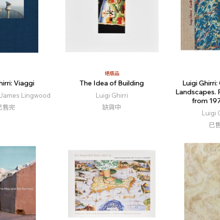
絕版品
irri: Viaggi
The Idea of Building
Luigi Ghirri
Landscapes. 
i、James Lingwood
Luigi Ghirri
from 19
已售完
缺貨中
Luigi 
已