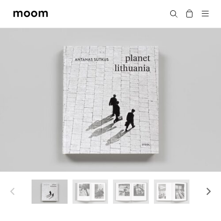
moom
搜尋
bookshop