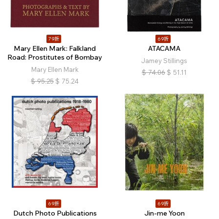
79折
69折
Mary Ellen Mark: Falkland
ATACAMA
Road: Prostitutes of Bombay
Jamey Stillings
Mary Ellen Mark
$
74.06
$
51.11
$
95.25
$
75.24
69折
69折
Dutch Photo Publications
Jin-me Yoon