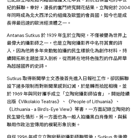
紀的蘇聯。幸好，漫長的奮鬥終究開花結果，立陶宛於 2004
年同時成為北大西洋公約組織及歐盟的會員國，如今也是成
長得最迅速的歐洲經濟體之一。
Antanas Sutkus 於 1939 年生於立陶宛，不僅被譽為世界上
最偉大的攝影師之一，也是立陶宛攝影界中名符其實的詩
人，因為他將多年來勤勉拍攝的民生樣貌化為創作材料，持
續開拓新主題並深入剖析，從而將在地特色強烈的作品昇華
為超越國界的史詩。
Sutkus 取得新聞學士文憑後首先進入日報社工作，卻因蘇聯
設下諸多限制而對新聞業感到幻滅，於是轉而拾起相機，並
於 1969 年與同好攜手成立「立陶宛攝影師協會」，開始陸續
出版《Vilkolakio Teatras》、《People of Lithuania》、
《Lithuania - a Bird's-Eye View》等書，一方面記錄立陶宛的
民生變化情形，另一方面也為一般人拍攝黑白肖像照，與蘇
聯用作政治宣傳用的模範形象抗衡。
自從 1996 年成立立陶宛藝術攝影師聯盟後，Sutkus 先後擔