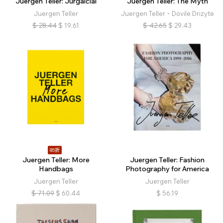
Juergen Teller: Jurgaičiai
Juergen Teller: The Myth
Juergen Teller
Juergen Teller、Dovile Drizyte
$
28.44
$
19.61
$
42.65
$
29.43
85折
Juergen Teller: More
Juergen Teller: Fashion
Handbags
Photography for America
Juergen Teller
Juergen Teller
$
71.09
$
60.44
$
56.19