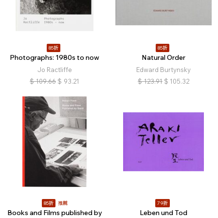
85折
85折
Photographs: 1980s to now
Natural Order
Jo Ractliffe
Edward Burtynsky
$
109.66
$
93.21
$
123.91
$
105.32
85折
推薦
79折
Books and Films published by
Leben und Tod