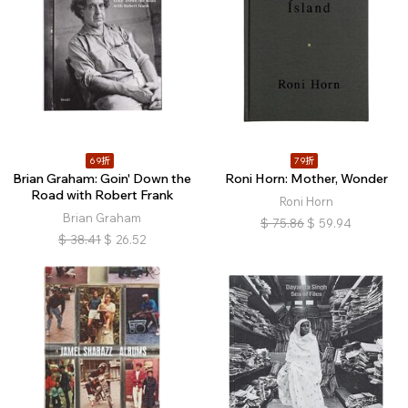
69折
79折
Brian Graham: Goin' Down the
Roni Horn: Mother, Wonder
Road with Robert Frank
Roni Horn
Brian Graham
$
75.86
$
59.94
$
38.41
$
26.52