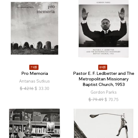
79折
89折
Pro Memoria
Pastor E. F. Ledbetter and The
Metropolitan Missionary
Antanas Sutkus
Baptist Church, 1953
$
42.16
$
33.30
Gordon Parks
$
79.49
$
70.75