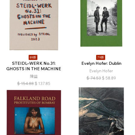
89折
79折
STEIDL–WERK No.31:
Evelyn Hofer: Dublin
GHOSTS IN THE MACHINE
Evelyn Hofer
陳益
$
74.53
$
58.89
$
154.88
$
137.85