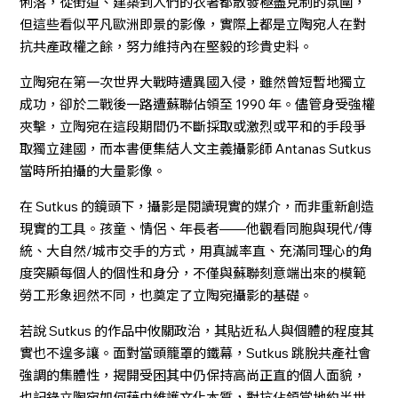
俐落，從街道、建築到人們的衣著都散發極盡克制的氛圍，
但這些看似平凡歐洲即景的影像，實際上都是立陶宛人在對
抗共產政權之餘，努力維持內在堅毅的珍貴史料。
立陶宛在第一次世界大戰時遭異國入侵，雖然曾短暫地獨立
成功，卻於二戰後一路遭蘇聯佔領至 1990 年。儘管身受強權
夾擊，立陶宛在這段期間仍不斷採取或激烈或平和的手段爭
取獨立建國，而本書便集結人文主義攝影師 Antanas Sutkus
當時所拍攝的大量影像。
在 Sutkus 的鏡頭下，攝影是閱讀現實的媒介，而非重新創造
現實的工具。孩童、情侶、年長者——他觀看同胞與現代/傳
統、大自然/城市交手的方式，用真誠率直、充滿同理心的角
度突顯每個人的個性和身分，不僅與蘇聯刻意端出來的模範
勞工形象迥然不同，也奠定了立陶宛攝影的基礎。
若說 Sutkus 的作品中攸關政治，其貼近私人與個體的程度其
實也不遑多讓。面對當頭籠罩的鐵幕，Sutkus 跳脫共產社會
強調的集體性，揭開受困其中仍保持高尚正直的個人面貌，
也記錄立陶宛如何藉由維護文化本質，對抗佔領當地約半世