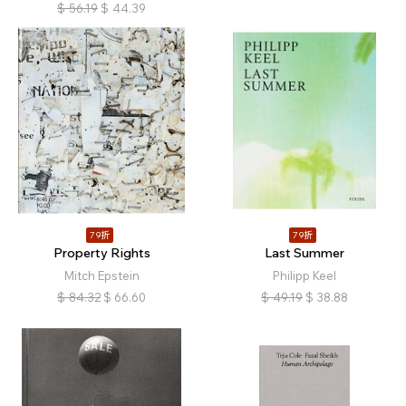
$
56.19
$
44.39
79折
79折
Property Rights
Last Summer
Mitch Epstein
Philipp Keel
$
84.32
$
66.60
$
49.19
$
38.88