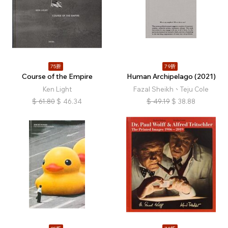
75折
79折
Course of the Empire
Human Archipelago (2021)
Ken Light
Fazal Sheikh、Teju Cole
$
61.80
$
46.34
$
49.19
$
38.88