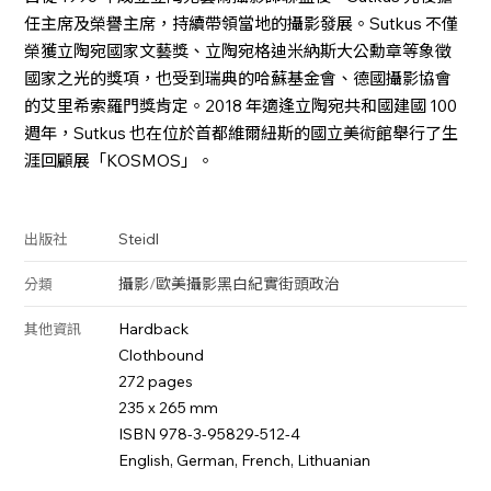
任主席及榮譽主席，持續帶領當地的攝影發展。Sutkus 不僅
榮獲立陶宛國家文藝獎、立陶宛格迪米納斯大公勳章等象徵
國家之光的獎項，也受到瑞典的哈蘇基金會、德國攝影協會
的艾里希索羅門獎肯定。2018 年適逢立陶宛共和國建國 100
週年，Sutkus 也在位於首都維爾紐斯的國立美術館舉行了生
涯回顧展「KOSMOS」。
Steidl
出版社
攝影
/
歐美攝影
黑白
紀實
街頭
政治
分類
Hardback
其他資訊
Clothbound
272 pages
235 x 265 mm
ISBN 978-3-95829-512-4
English, German, French, Lithuanian