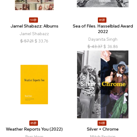
59折
85折
Jamel Shabazz: Albums
Sea of Files. Hasselblad Award
2022
Jamel Shabazz
Dayanita Singh
$
57.21
$
33.76
$
43.37
$
36.86
85折
59折
Weather Reports You (2022)
Silver + Chrome
Roni Horn
Mitch Epstein