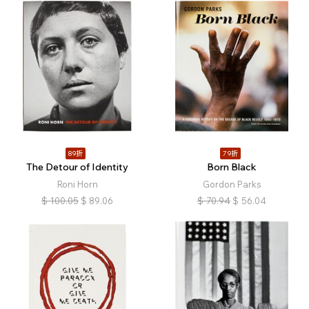
89折
79折
The Detour of Identity
Born Black
Roni Horn
Gordon Parks
$
100.05
$
89.06
$
70.94
$
56.04