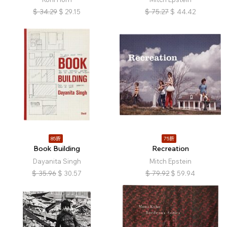
$
34.29
$
29.15
$
75.27
$
44.42
85折
75折
Book Building
Recreation
Dayanita Singh
Mitch Epstein
$
35.96
$
30.57
$
79.92
$
59.94