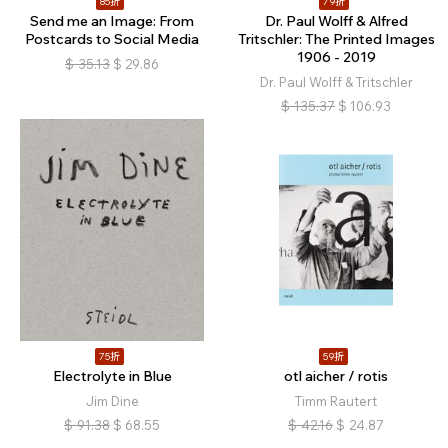
85折
79折
Send me an Image: From
Dr. Paul Wolff & Alfred
Postcards to Social Media
Tritschler: The Printed Images
1906 - 2019
$
35.13
$
29.86
Dr. Paul Wolff & Tritschler
$
135.37
$
106.93
75折
59折
Electrolyte in Blue
otl aicher / rotis
Jim Dine
Timm Rautert
$
91.38
$
68.55
$
42.16
$
24.87