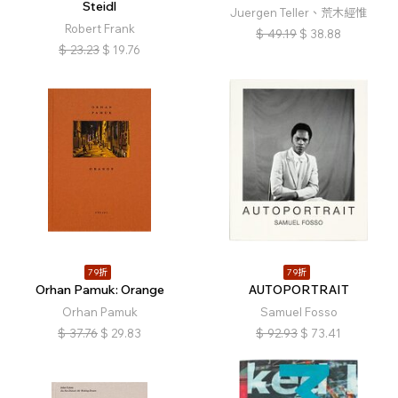
Steidl
Juergen Teller、荒木經惟
Robert Frank
$
49.19
$
38.88
$
23.23
$
19.76
79折
79折
Orhan Pamuk: Orange
AUTOPORTRAIT
Orhan Pamuk
Samuel Fosso
$
37.76
$
29.83
$
92.93
$
73.41