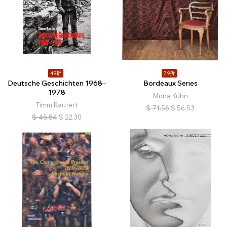
49折
79折
Deutsche Geschichten 1968–
Bordeaux Series
1978
Mona Kuhn
Timm Rautert
$
71.56
$
56.53
$
45.54
$
22.30