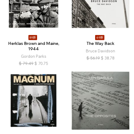
89折
69折
Herklas Brown and Maine,
The Way Back
1944
Bruce Davidson
Gordon Parks
$
56.19
$
38.78
$
79.49
$
70.75