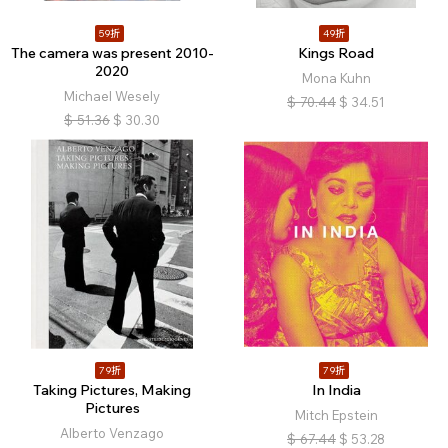
59折
49折
The camera was present 2010-
Kings Road
2020
Mona Kuhn
Michael Wesely
$
70.44
$
34.51
$
51.36
$
30.30
79折
79折
Taking Pictures, Making
In India
Pictures
Mitch Epstein
Alberto Venzago
$
67.44
$
53.28