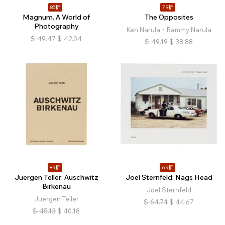
85折
79折
Magnum. A World of
The Opposites
Photography
Ken Narula、Rammy Narula
$
49.47
$
42.04
$
49.19
$
38.88
89折
69折
Juergen Teller: Auschwitz
Joel Sternfeld: Nags Head
Birkenau
Joel Sternfeld
Juergen Teller
$
64.74
$
44.67
$
45.13
$
40.18