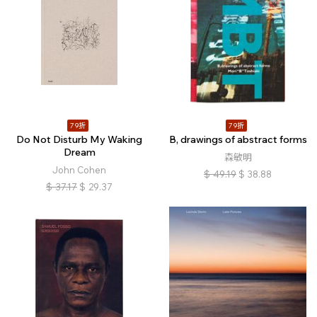
79折
79折
Do Not Disturb My Waking
B, drawings of abstract forms
Dream
森敏明
John Cohen
$
49.19
$
38.88
$
37.17
$
29.37