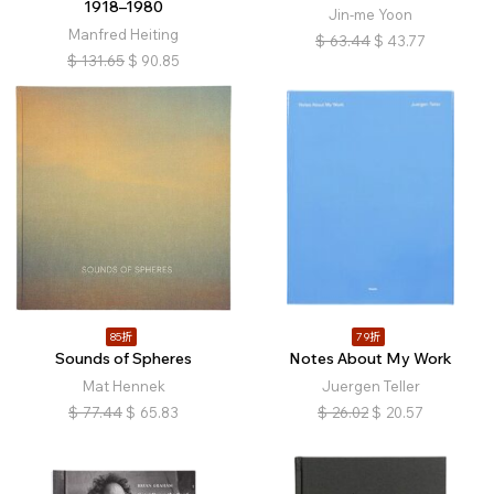
1918–1980
Jin-me Yoon
Manfred Heiting
$
63.44
$
43.77
$
131.65
$
90.85
85折
79折
Sounds of Spheres
Notes About My Work
Mat Hennek
Juergen Teller
$
77.44
$
65.83
$
26.02
$
20.57