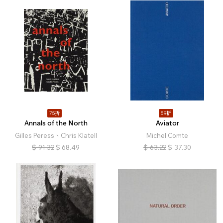
75折
59折
Annals of the North
Aviator
Gilles Peress、Chris Klatell
Michel Comte
$
91.32
$
68.49
$
63.22
$
37.30