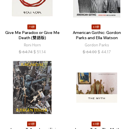
79折
69折
Give Me Paradox or Give Me
American Gothic: Gordon
Death (雙語版)
Parks and Ella Watson
Roni Horn
Gordon Parks
$
64.74
$
51.14
$
64.00
$
44.17
69折
69折