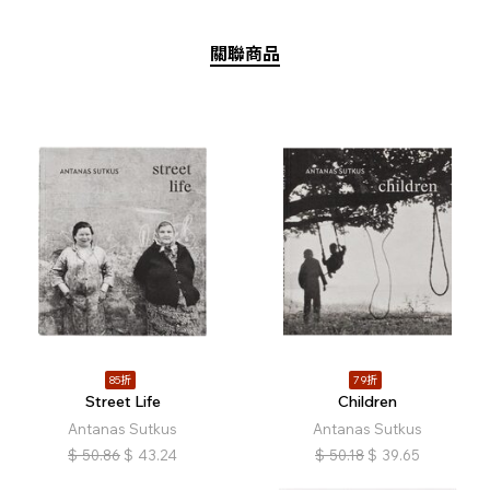
關聯商品
85折
79折
Street Life
Children
Antanas Sutkus
Antanas Sutkus
$
50.86
$
43.24
$
50.18
$
39.65