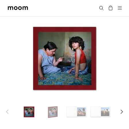
moom
搜尋
bookshop