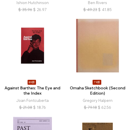
Ishion Hutchinson
Ben Rivers
$
35.96
$
26.97
$
49.23
$
41.85
89折
79折
Against Barthes: The Eye and
Omaha Sketchbook (Second
the Index
Edition)
Joan Fontcuberta
Gregory Halpern
$
21.08
$
18.76
$
79.18
$
62.56