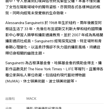
戲中，令人意識到幻境與俗世終究緊密交纏。本書不僅刻畫
了女性在陽剛場域中的獨特姿態，亦質問各式各樣神話的框
架，同時向經常未受覺察的生命致敬。
Alessandra Sanguinetti 於 1968 年生於紐約，兩年後搬至阿
根廷生活了 33 年，先後在布宜諾斯艾利斯大學和紐約國際攝
影中心學習人類學和攝影通識教育，並於 2007 年成為馬格蘭
攝影通訊社成員。Sanguinetti 經常探究記憶、特定場所和青
春期心理變化，以溫柔抒情卻不失力道的攝影風格，持續詮
釋切身相關的幽微主題。
Sanguinetti 為古根漢基金會、哈蘇基金會的獎助金得主，攝
影作品散見於 The New York Times、LIFE 等報刊，且獲得各
種公家與私人單位收藏，包括紐約現代藝術博物館
(MoMA)、休士頓美術館、波士頓美術館等。
MACK
出版社
攝影
/
歐美攝影
紀實
肖像
分類