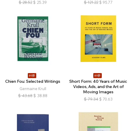
$
28.52
$
25.39
$
121.22
$
95.77
89折
89折
Chien Fou: Selected Writings
Short Form: 40 Years of Music
Videos, Ads, and the Art of
Germaine Krull
Moving Images
$
43.68
$
38.88
$
79.34
$
70.63