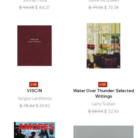
Sohrab Hura
Steve McQueen
$
94.68
$
84.27
$
79.06
$
70.38
89折
89折
VISCIN
Water Over Thunder: Selected
Writings
Yorgos Lanthimos
Larry Sultan
$
78.44
$
69.82
$
58.94
$
52.46