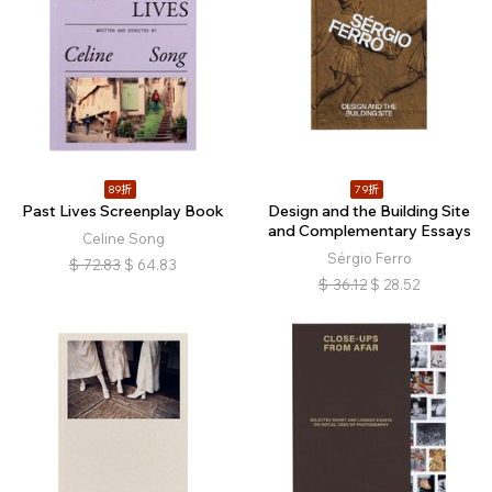
89折
79折
Past Lives Screenplay Book
Design and the Building Site
and Complementary Essays
Celine Song
Sérgio Ferro
$
72.83
$
64.83
$
36.12
$
28.52