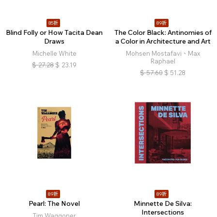
85折
89折
Blind Folly or How Tacita Dean
The Color Black: Antinomies of
Draws
a Color in Architecture and Art
Michelle White
Mohsen Mostafavi、Max
Raphael
$
27.28
$
23.19
$
57.60
$
51.28
89折
89折
Pearl: The Novel
Minnette De Silva:
Intersections
Tim Waggoner