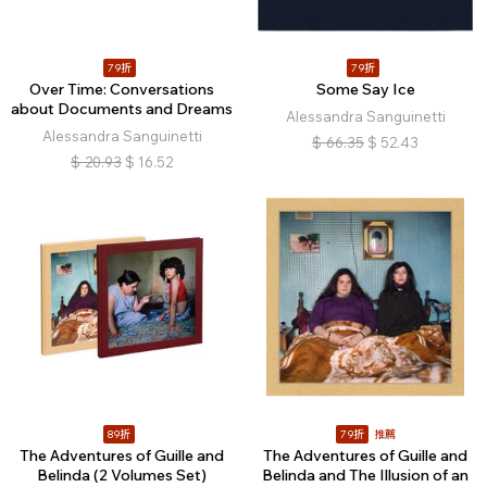
79折
79折
Over Time: Conversations
Some Say Ice
about Documents and Dreams
Alessandra Sanguinetti
Alessandra Sanguinetti
$
66.35
$
52.43
$
20.93
$
16.52
89折
79折
推薦
The Adventures of Guille and
The Adventures of Guille and
Belinda (2 Volumes Set)
Belinda and The Illusion of an