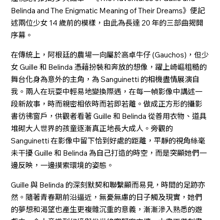
Belinda and The Enigmatic Meaning of Their Dreams》便記
述兩位少女 14 歲前的模樣，由此為長達 20 年的三部曲揭開
序幕。
在傳統上，阿根廷的農場一向屬於高卓牛仔 (Gauchos)，但少
女 Guille 和 Belinda 憑藉扮裝和奔放的想像，躍上崎嶇粗糙的
舞台化身為意外的主角，為 Sanguinetti 的相機盡情展演自
我。兩人在玩耍中輕易地變換際遇，在每一幀影像中講述一
段新故事，時而親密相依時而若即若離。做成正方形的攝影
書彷彿窗戶，供觀者看著 Guille 和 Belinda 從善用衣物、道具
堆砌大人世界的孩童逐漸真正地長大成人。旁觀的
Sanguinetti 在影像中留下恰到好處的距離，平靜的視角絲毫
未干擾 Guille 和 Belinda 為自己打造的時空，而是突顯她們一
邊反映，一邊摸索環境的姿態。
Guille 與 Belinda 的深刻默契和聯繫顯而易見，時間的足跡亦
然。隨著青春期前沿逼近，無憂無慮的日子觸及現實，她們
的夢想和渴望也產生更複雜沉重的意義，漸漸滲入熟悉的遊