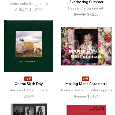
Everlasting Summer
Alessandra Sanguinetti
Alessandra Sanguinetti
$
154.71
$
137.69
$
79.37
$
62.69
75折
89折
On the Sixth Day
Making Marie Antoinette
Alessandra Sanguinetti
Andrew Durham、Sofia Coppola
缺貨中
$
80.58
$
71.71