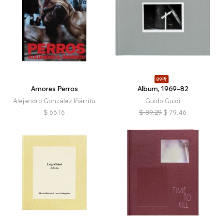
89折
Amores Perros
Album, 1969–82
Alejandro González Iñárritu
Guido Guidi
$
66.16
$
89.29
$
79.46