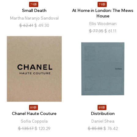
79折
79折
Small Death
At Home in London: The Mews
House
Martha Naranjo Sandoval
Ellis Woodman
$
62.41
$
49.30
$
77.35
$
61.11
89折
89折
Chanel Haute Couture
Distribution
Sofia Coppola
Daniel Shea
$
135.17
$
120.29
$
85.88
$
76.42