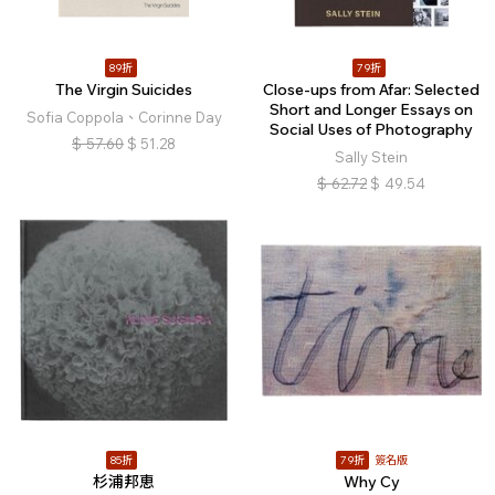
89折
79折
The Virgin Suicides
Close-ups from Afar: Selected
Short and Longer Essays on
Sofia Coppola、Corinne Day
Social Uses of Photography
$
57.60
$
51.28
Sally Stein
$
62.72
$
49.54
85折
79折
簽名版
杉浦邦恵
Why Cy