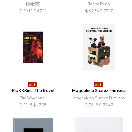
杉浦邦恵
Tacita Dean
$
79.18
$
67.31
$
97.66
$
77.17
89折
89折
MaXXXine: The Novel
Magdalena Suarez Frimkess
Tim Waggoner
Magdalena Suarez Frimkess
$
20.15
$
17.95
$
79.18
$
70.47