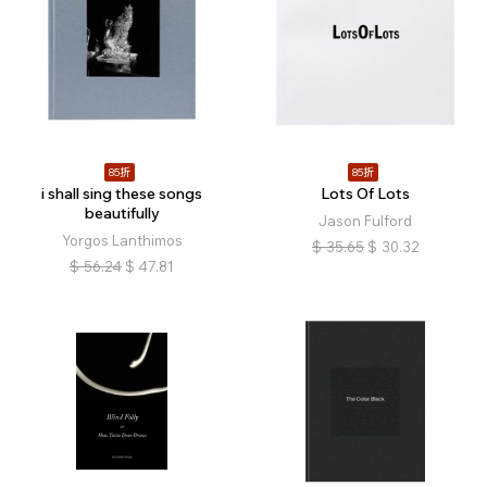
85折
85折
i shall sing these songs
Lots Of Lots
beautifully
Jason Fulford
Yorgos Lanthimos
$
35.65
$
30.32
$
56.24
$
47.81