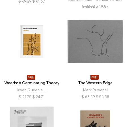
$
69.29
$
61.67
$
22.32
$
19.87
89折
89折
Weeds: A Germinating Theory
The Western Edge
Kwan Queenie Li
Mark Ruwedel
$
27.75
$
24.71
$
63.59
$
56.58