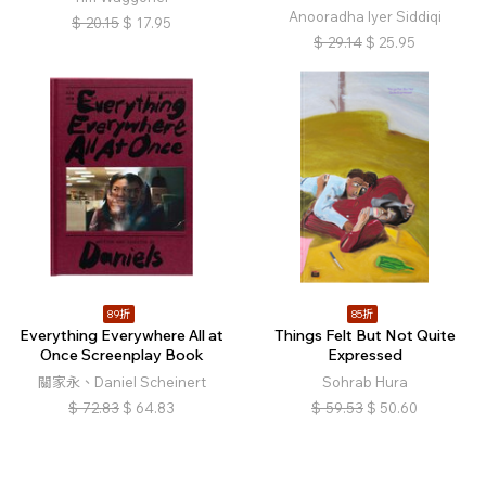
Anooradha Iyer Siddiqi
$
20.15
$
17.95
$
29.14
$
25.95
89折
85折
Everything Everywhere All at
Things Felt But Not Quite
Once Screenplay Book
Expressed
關家永、Daniel Scheinert
Sohrab Hura
$
72.83
$
64.83
$
59.53
$
50.60