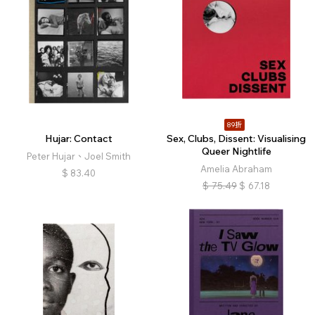
89折
Hujar: Contact
Sex, Clubs, Dissent: Visualising
Queer Nightlife
Peter Hujar、Joel Smith
Amelia Abraham
$
83.40
$
75.49
$
67.18