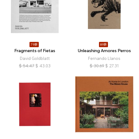
79折
89折
Fragments of Fietas
Unleashing Amores Perros
David Goldblatt
Fernando Llanos
$
54.47
$
43.03
$
30.69
$
27.31