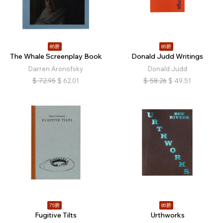
85折
85折
The Whale Screenplay Book
Donald Judd Writings
Darren Aronofsky
Donald Judd
$
72.95
$
62.01
$
58.26
$
49.51
75折
85折
Fugitive Tilts
Urthworks