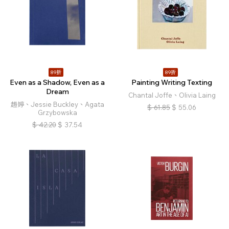
89折
89折
Even as a Shadow, Even as a
Painting Writing Texting
Dream
Chantal Joffe、Olivia Laing
趙婷、Jessie Buckley、Agata
$
61.85
$
55.06
Grzybowska
$
42.20
$
37.54