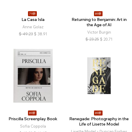
79折
89折
La Casa Isla
Returning to Benjamin: Art in
the Age of AI
Anne Golaz
Victor Burgin
$
49.23
$
38.91
$
23.25
$
20.71
89折
89折
Priscilla Screenplay Book
Renegade: Photography in the
Life of Lisette Model
Sofia Coppola
Lisette Model、Duncan Forbes