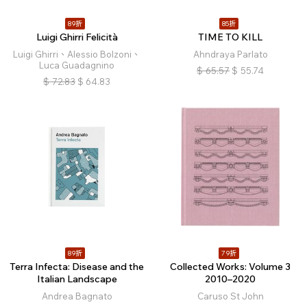
89折
85折
Luigi Ghirri Felicità
TIME TO KILL
Luigi Ghirri、Alessio Bolzoni、
Ahndraya Parlato
Luca Guadagnino
$
65.57
$
55.74
$
72.83
$
64.83
89折
79折
Terra Infecta: Disease and the
Collected Works: Volume 3
Italian Landscape
2010–2020
Andrea Bagnato
Caruso St John