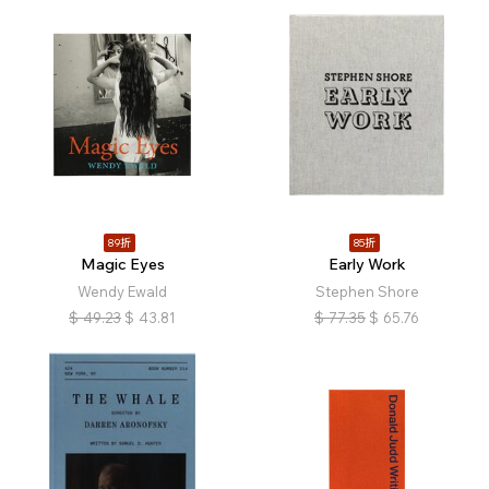
89折
85折
Magic Eyes
Early Work
Wendy Ewald
Stephen Shore
$
49.23
$
43.81
$
77.35
$
65.76