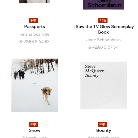
89折
79折
Passports
I Saw the TV Glow Screenplay
Book
Keisha Scarville
Jane Schoenbrun
$
72.83
$
64.83
$
72.83
$
57.54
89折
89折
Snow
Bounty