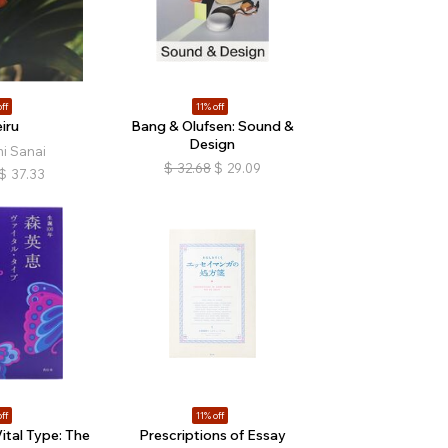
ff
11% off
eiru
Bang & Olufsen: Sound &
Design
i Sanai
$
32.68
$
29.09
$
37.33
ff
11% off
tal Type: The
Prescriptions of Essay