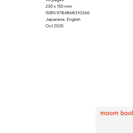
230 x 155 mm
ISBN 9784868310266
Japanese, English
Oct 2025