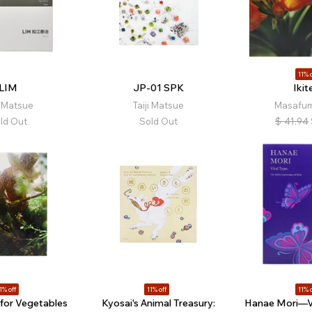
11% o
LIM
JP-01 SPK
Ikit
i Matsue
Taiji Matsue
Masafum
ld Out
Sold Out
$
41.94
1% off
11% off
11% o
 for Vegetables
Kyosai's Animal Treasury:
Hanae Mori—Vi