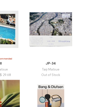
commended
ll
JP-34
Matsue
Taiji Matsue
$
29.68
Out of Stock