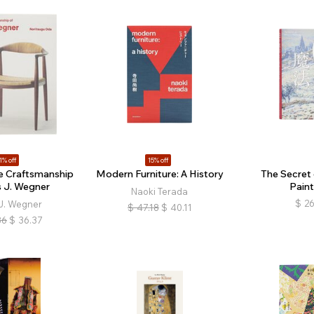
1% off
15% off
e Craftsmanship
Modern Furniture: A History
The Secret 
s J. Wegner
Paint
Naoki Terada
$
26
J. Wegner
$
47.18
$
40.11
86
$
36.37