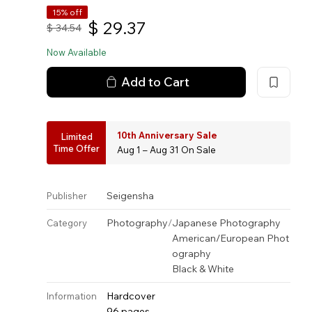
15% off
$
29.37
$
34.54
Now Available
Add to Cart
10th Anniversary Sale
Limited
Time Offer
Aug 1 – Aug 31 On Sale
Seigensha
Publisher
Photography
/
Japanese Photography
Category
American/European Phot
ography
Black & White
Hardcover
Information
96 pages