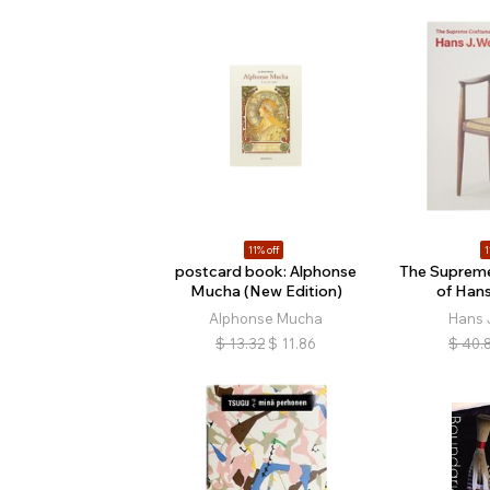
11% off
1
postcard book: Alphonse
The Suprem
Mucha (New Edition)
of Han
Alphonse Mucha
Hans 
$
13.32
$
11.86
$
40.