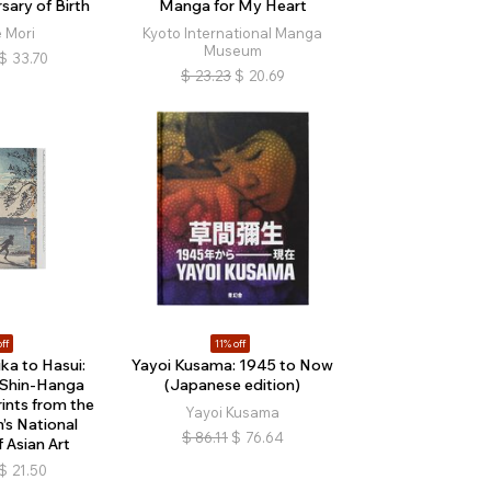
sary of Birth
Manga for My Heart
 Mori
Kyoto International Manga
Museum
$
33.70
$
23.23
$
20.69
ff
11% off
ka to Hasui:
Yayoi Kusama: 1945 to Now
 Shin-Hanga
(Japanese edition)
nts from the
Yayoi Kusama
’s National
$
86.11
$
76.64
Asian Art
$
21.50