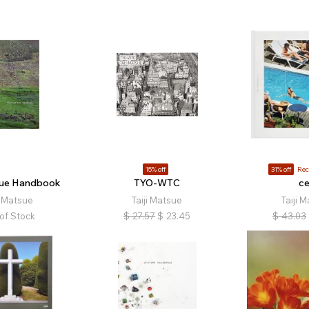
15% off
31% off
Re
tsue Handbook
TYO-WTC
ce
i Matsue
Taiji Matsue
Taiji 
of Stock
$
27.57
$
23.45
$
43.03