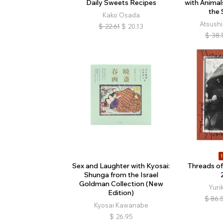
Daily Sweets Recipes
with Animals
the
Kako Osada
Atsush
$
22.61
$
20.13
$
38.
1
Sex and Laughter with Kyosai:
Threads o
Shunga from the Israel
Goldman Collection (New
Yuri
Edition)
$
86.
Kyosai Kawanabe
$
26.95