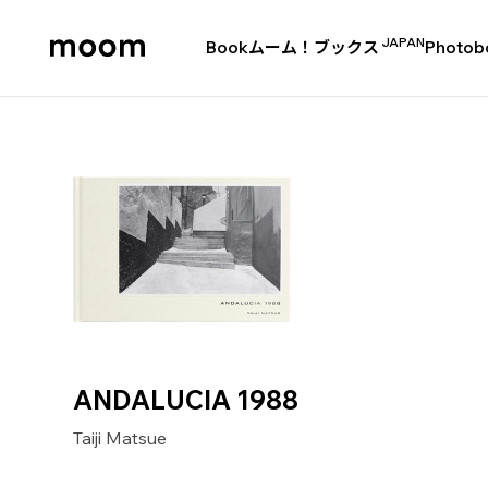
JAPAN
Book
ムーム！ブックス
Photob
moom
bookshop
ANDALUCIA 1988
Taiji Matsue