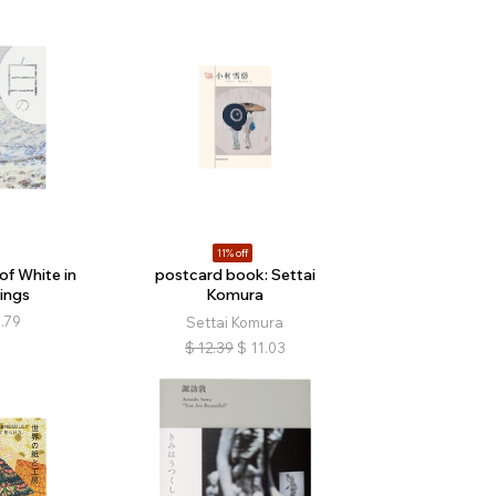
11% off
of White in
postcard book: Settai
ings
Komura
.79
Settai Komura
$
12.39
$
11.03