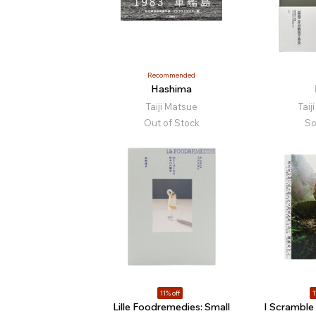
Recommended
Hashima
Taiji Matsue
Taij
Out of Stock
So
11% off
1
Lille Foodremedies: Small
I Scramble