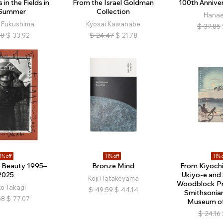
 in the Fields in
From the Israel Goldman
100th Anniver
 Summer
Collection
Hanae
i Fukushima
Kyosai Kawanabe
$
37.85
10
$
33.92
$
24.47
$
21.78
1% off
11% off
11% o
f Beauty 1995–
Bronze Mind
From Kiyochi
2025
Ukiyo-e and
Koji Hatakeyama
Woodblock Pri
ko Takagi
$
49.59
$
44.14
Smithsonian
58
$
77.07
Museum of 
$
24.16