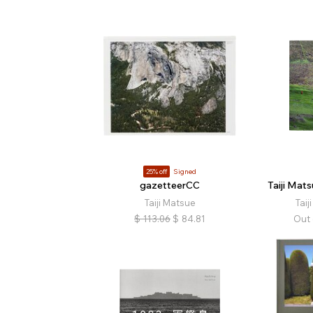
25% off
Signed
gazetteerCC
Taiji Ma
Taiji Matsue
Taij
$
113.06
$
84.81
Out 