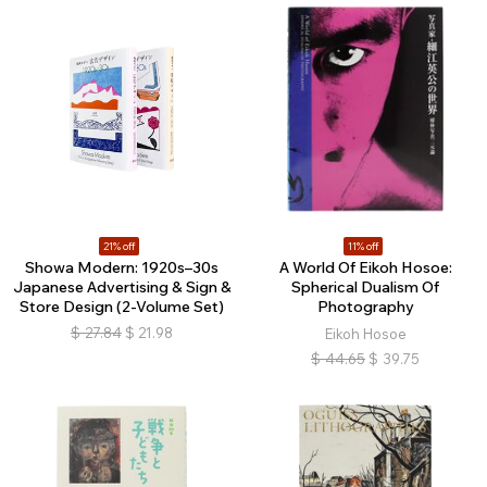
21% off
11% off
Showa Modern: 1920s–30s
A World Of Eikoh Hosoe:
Japanese Advertising & Sign &
Spherical Dualism Of
Store Design (2-Volume Set)
Photography
$
27.84
$
21.98
Eikoh Hosoe
$
44.65
$
39.75