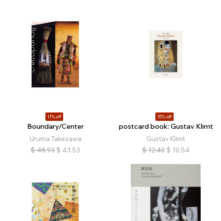
11% off
15% off
Boundary/Center
postcard book: Gustav Klimt
Uruma Takezawa
Gustav Klimt
$
48.93
$
43.53
$
12.40
$
10.54