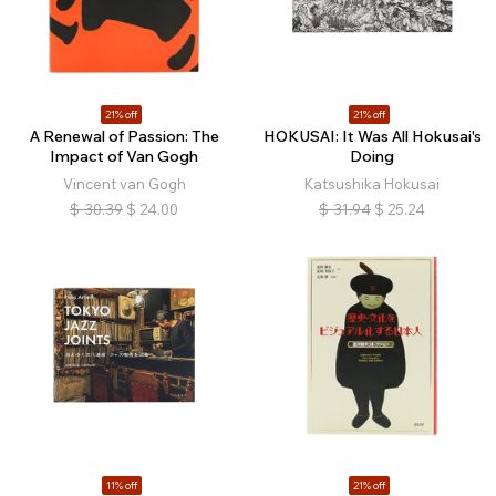
21% off
21% off
A Renewal of Passion: The
HOKUSAI: It Was All Hokusai's
Impact of Van Gogh
Doing
Vincent van Gogh
Katsushika Hokusai
$
30.39
$
24.00
$
31.94
$
25.24
11% off
21% off