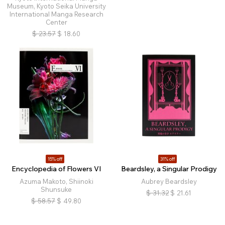
Museum, Kyoto Seika University
International Manga Research
Center
$
23.57
$
18.60
15% off
31% off
Encyclopedia of Flowers VI
Beardsley, a Singular Prodigy
Azuma Makoto, Shiinoki
Aubrey Beardsley
Shunsuke
$
31.32
$
21.61
$
58.57
$
49.80