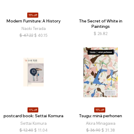
15% off
Modern Furniture: A History
The Secret of White in
Paintings
Naoki Terada
$
26.82
$
47.22
$
40.15
11% off
15% off
postcard book: Settai Komura
Tsugu: minä perhonen
Settai Komura
Akira Minagawa
$
12.40
$
11.04
$
36.90
$
31.38