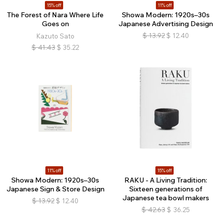
15% off
11% off
The Forest of Nara Where Life
Showa Modern: 1920s–30s
Goes on
Japanese Advertising Design
$
13.92
$
12.40
Kazuto Sato
$
41.43
$
35.22
11% off
15% off
Showa Modern: 1920s–30s
RAKU - A Living Tradition:
Japanese Sign & Store Design
Sixteen generations of
Japanese tea bowl makers
$
13.92
$
12.40
$
42.63
$
36.25