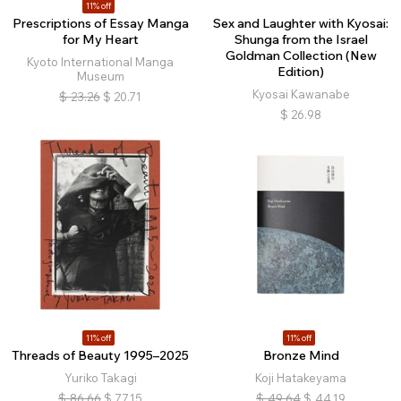
11% off
Prescriptions of Essay Manga
Sex and Laughter with Kyosai:
for My Heart
Shunga from the Israel
Goldman Collection (New
Kyoto International Manga
Edition)
Museum
Kyosai Kawanabe
$
23.26
$
20.71
$
26.98
11% off
11% off
Threads of Beauty 1995–2025
Bronze Mind
Yuriko Takagi
Koji Hatakeyama
$
86.66
$
77.15
$
49.64
$
44.19