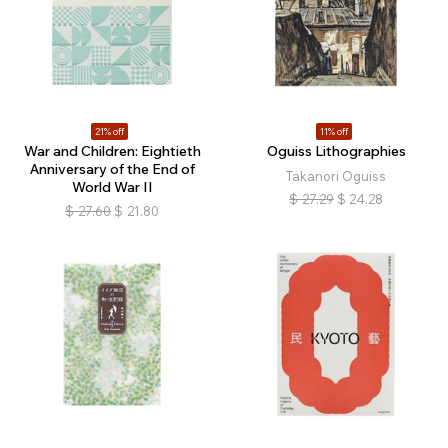
21% off
11% off
War and Children: Eightieth
Oguiss Lithographies
Anniversary of the End of
Takanori Oguiss
World War II
$
27.29
$
24.28
$
27.60
$
21.80