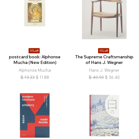
11% off
11% off
postcard book: Alphonse
The Supreme Craftsmanship
Mucha (New Edition)
of Hans J. Wegner
Alphonse Mucha
Hans J. Wegner
$
13.33
$
11.88
$
40.90
$
36.40