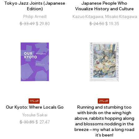
Tokyo Jazz Joints (Japanese
Japanese People Who
Edition)
Visualize History and Culture
Philip Arneill
Kazuo Kitagawa, Misako Kitagawa
$
33.49
$
29.80
$
24.50
$
19.35
11% off
21% off
Our Kyoto: Where Locals Go
Running and stumbing too
with birds on the wing high
Yosuke Sakai
above, rabbits hopping along
$
30.85
$
27.47
and blossoms nodding in the
breeze – my what a long road
it’s been!