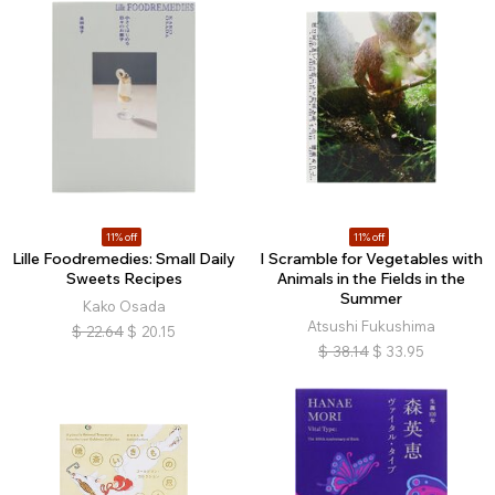
11% off
11% off
Lille Foodremedies: Small Daily
I Scramble for Vegetables with
Sweets Recipes
Animals in the Fields in the
Summer
Kako Osada
Atsushi Fukushima
$
22.64
$
20.15
$
38.14
$
33.95