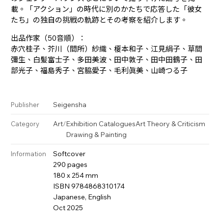
載。「アクション」の時代に別のかたちで応答した「彼女
たち」の独自の挑戦の軌跡とその考察を紹介します。
出品作家（50音順）：
赤穴桂子、芥川（間所）紗織、榎本和子、江見絹子、草間
彌生、白髪富士子、多田美波、田中敦子、田中田鶴子、田
部光子、福島秀子、宮脇愛子、毛利眞美、山崎つる子
Seigensha
Publisher
Art
/
Exhibition Catalogues
Art Theory & Criticism
Category
Drawing & Painting
Softcover
Information
290 pages
180 x 254 mm
ISBN 9784868310174
Japanese, English
Oct 2025