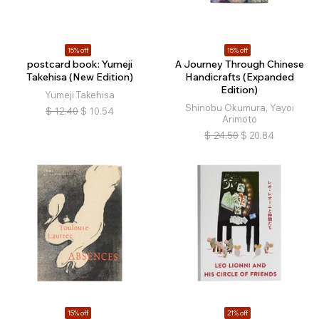
15% off
15% off
postcard book: Yumeji
A Journey Through Chinese
Takehisa (New Edition)
Handicrafts (Expanded
Edition)
Yumeji Takehisa
Shinobu Okumura, Yayoi
$
12.40
$
10.54
Arimoto
$
24.50
$
20.84
15% off
21% off