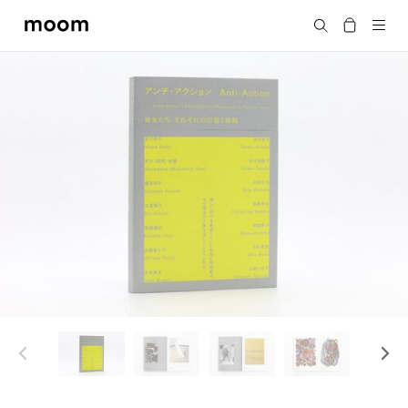
moom
Search
bookshop