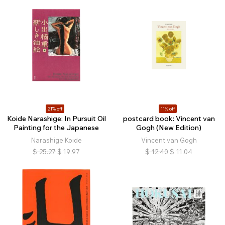
21% off
11% off
Koide Narashige: In Pursuit Oil
postcard book: Vincent van
Painting for the Japanese
Gogh (New Edition)
Narashige Koide
Vincent van Gogh
$
25.27
$
19.97
$
12.40
$
11.04