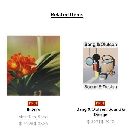
Related Items
11% off
11% off
Ikiteiru
Bang & Olufsen: Sound &
Design
Masafumi Sanai
$
32.71
$
29.12
$
41.98
$
37.36