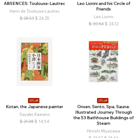
ABSENCES: Toulouse-Lautrec
Leo Lionni and his Circle of
Friends
Henri de Toulouse-Lautrec
Leo Lionni
$
28.53
$
24.25
$
30.54
$
24.12
31% off
21% off
Kotan, the Japanese painter
Onsen, Sento, Spa, Sauna:
Illustrated Journey Through
Sayako Kawano
the 53 Bathhouse Buildings of
$
21.08
$
14.54
Steam
Hiroshi Miyazawa