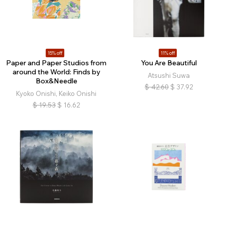
15% off
11% off
Paper and Paper Studios from
You Are Beautiful
around the World: Finds by
Atsushi Suwa
Box&Needle
$
42.60
$
37.92
Kyoko Onishi, Keiko Onishi
$
19.53
$
16.62