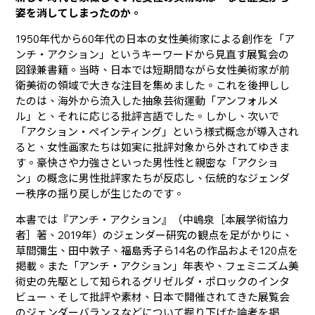
姿を消してしまったのか。
1950年代から60年代の日本の女性美術家による創作を「ア
ンチ・アクション」というキーワードから見直す展覧会の
図録兼書籍。当時、日本では短期間ながら女性美術家が前
衛美術の領域で大きな注目を集めました。これを後押しし
たのは、海外から流入した抽象芸術運動「アンフォルメ
ル」と、それに応じる批評言語でした。しかし、次いで
「アクション・ペインティング」という様式概念が導入され
ると、女性画家たちは如実に批評対象から外されてゆきま
す。豪快さや力強さといった男性性と親密な「アクショ
ン」の概念に男性批評家たちが反応し、伝統的なジェンダ
ー秩序の揺り戻しが生じたのです。
本書では『アンチ・アクション』（中嶋泉［本展学術協力
者］著、2019年）のジェンダー研究の観点を足がかりに、
草間彌生、田中敦子、福島秀子ら14名の作品およそ120点を
掲載。また「アンチ・アクション」年表や、フェミニズム美
術史の先駆として知られるグリゼルダ・ポロックのインタ
ビュー、そして批評や素材、日本で開催されてきた展覧会
のジェンダーバランスなどについて掘り下げた論考を掲