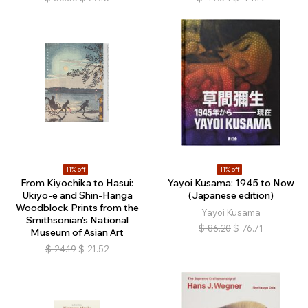
11% off
11% off
From Kiyochika to Hasui:
Yayoi Kusama: 1945 to Now
Ukiyo-e and Shin-Hanga
(Japanese edition)
Woodblock Prints from the
Yayoi Kusama
Smithsonian’s National
$
86.20
$
76.71
Museum of Asian Art
$
24.19
$
21.52