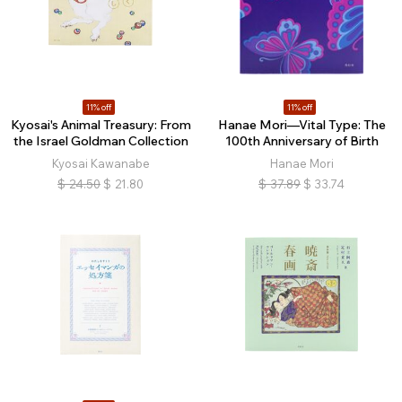
11% off
11% off
Kyosai's Animal Treasury: From
Hanae Mori—Vital Type: The
the Israel Goldman Collection
100th Anniversary of Birth
Kyosai Kawanabe
Hanae Mori
$
24.50
$
21.80
$
37.89
$
33.74