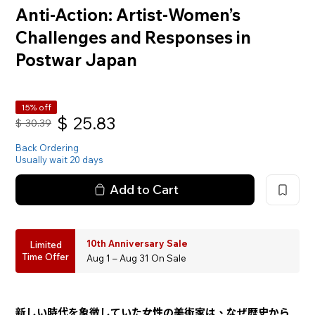
Anti-Action: Artist-Women’s
Challenges and Responses in
Postwar Japan
15% off
$
25.83
$
30.39
Back Ordering
Usually wait 20 days
Add to Cart
10th Anniversary Sale
Limited
Time Offer
Aug 1 – Aug 31 On Sale
新しい時代を象徴していた女性の美術家は、なぜ歴史から