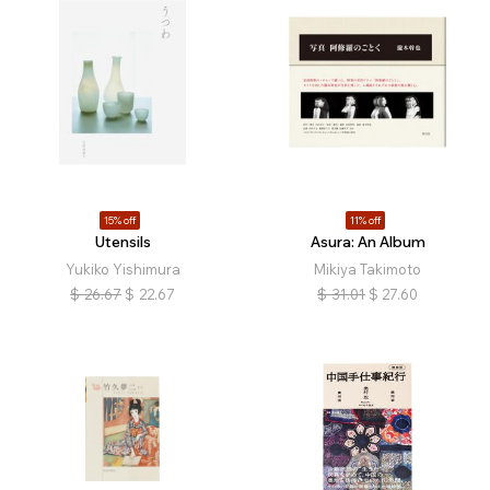
15% off
11% off
Utensils
Asura: An Album
Yukiko Yishimura
Mikiya Takimoto
$
26.67
$
22.67
$
31.01
$
27.60