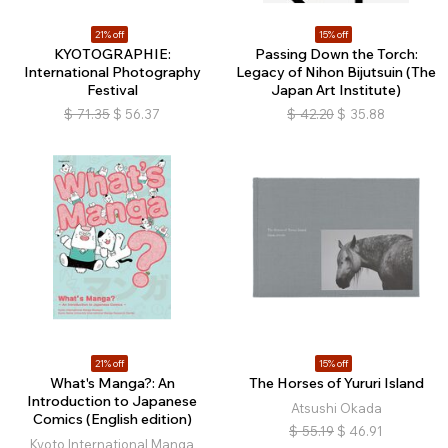
21% off
15% off
KYOTOGRAPHIE:
Passing Down the Torch:
International Photography
Legacy of Nihon Bijutsuin (The
Festival
Japan Art Institute)
$
71.35
$
56.37
$
42.20
$
35.88
21% off
15% off
What's Manga?: An
The Horses of Yururi Island
Introduction to Japanese
Atsushi Okada
Comics (English edition)
$
55.19
$
46.91
Kyoto International Manga