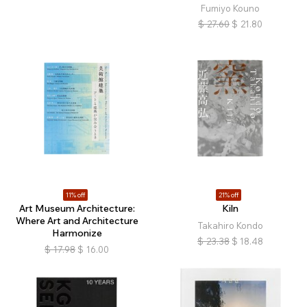
Fumiyo Kouno
$
27.60
$
21.80
11% off
21% off
Art Museum Architecture:
Kiln
Where Art and Architecture
Takahiro Kondo
Harmonize
$
23.38
$
18.48
$
17.98
$
16.00