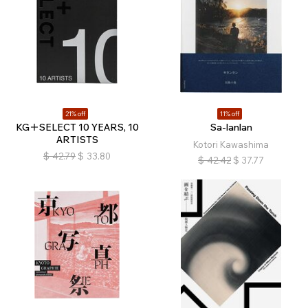
21% off
11% off
KG＋SELECT 10 YEARS, 10
Sa-lanlan
ARTISTS
Kotori Kawashima
$
42.79
$
33.80
$
42.42
$
37.77