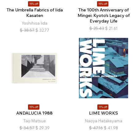
15% off
15% off
The Umbrella Fabrics of Iida
The 100th Anniversary of
Kasaten
Mingei: Kyoto's Legacy of
Everyday Life
Yoshihisa Iida
$
25.43
$
21.61
$
38.57
$
32.77
15% off
11% off
ANDALUCIA 1988
LIME WORKS
Taiji Matsue
Naoya Hatakeyama
$
34.57
$
29.39
$
47.16
$
41.98