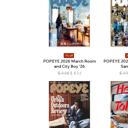
11% off
3
POPEYE 2026 March Room
POPEYE 2026
and City Boy '26
Sam
$
9.58
$
8.53
$
9.