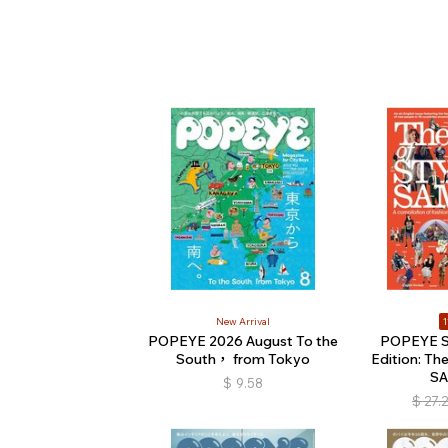
New Arrival
1
POPEYE 2026 August To the
POPEYE Sp
South， from Tokyo
Edition: Th
S
$
9.58
$
27.