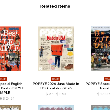
Related Items
1% off
11% off
11% o
ecial English
POPEYE 2026 June Made In
POPEYE Special
e Best of STYLE
U.S.A. catalog 2026
Travel
AMPLE
$
9.58
$
8.53
$
17.33
25
$
24.24