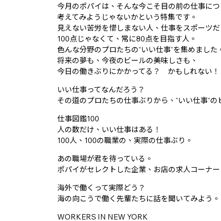
今月のポパイは、そんな今こそ目の前の仕事につ
考えてみようじゃないかという特集です。
見えない苦労を惜しまない人、仕事をスポーツだ
100点じゃなくて、常に80点を目指す人。
色んな分野のプロたちの“いい仕事“を集めました
将来の夢も、今夜のビールの美味しさも、
今日の働きぶりにかかってる？ かもしれない！
いい仕事ってなんだろう？
その道のプロたちの仕事ぶりから、“いい仕事“の
仕事図鑑100
人の数だけ、いい仕事はある！
100人、100の職業の、実際の仕事ぶり。
あの職場が君を待っている。
ポパイがセレクトした企業、お店の求人コーナー
海外で働くって実際どう？
海の向こうで働く先輩たちに話を聞いてみよう。
WORKERS IN NEW YORK