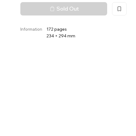
Sold Out
172 pages
Information
234 × 294 mm