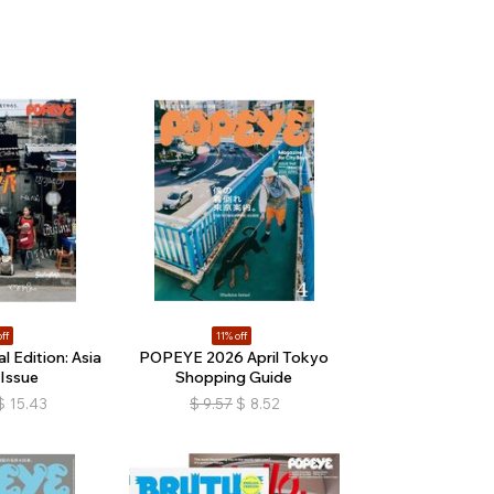
ff
11% off
 Edition: Asia
POPEYE 2026 April Tokyo
 Issue
Shopping Guide
$
15.43
$
9.57
$
8.52