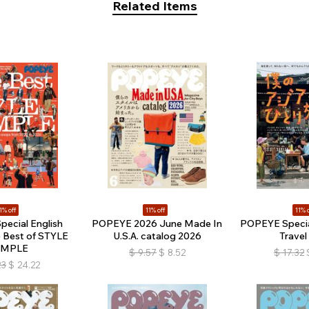
Related Items
1% off
11% off
11% o
ecial English
POPEYE 2026 June Made In
POPEYE Special
e Best of STYLE
U.S.A. catalog 2026
Travel
AMPLE
$
9.57
$
8.52
$
17.32
23
$
24.22