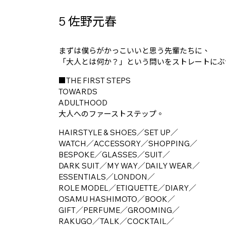
5 佐野元春
まずは僕らがかっこいいと思う先輩たちに、
「大人とは何か？」という問いをストレートにぶ
■THE FIRST STEPS
TOWARDS
ADULTHOOD
大人へのファーストステップ。
HAIRSTYLE & SHOES／SET UP／
WATCH／ACCESSORY／SHOPPING／
BESPOKE／GLASSES／SUIT／
DARK SUIT／MY WAY／DAILY WEAR／
ESSENTIALS／LONDON／
ROLE MODEL／ETIQUETTE／DIARY／
OSAMU HASHIMOTO／BOOK／
GIFT／PERFUME／GROOMING／
RAKUGO／TALK／COCKTAIL／