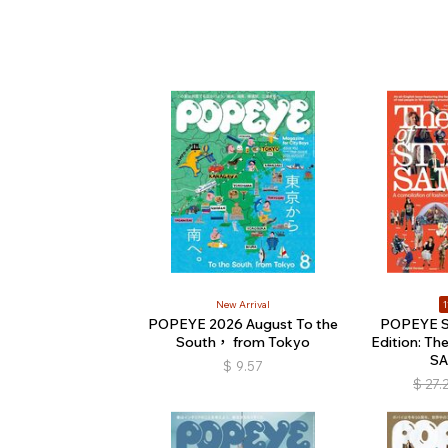
New Arrival
1
POPEYE 2026 August To the
POPEYE Sp
South， from Tokyo
Edition: Th
S
$
9.57
$
27.