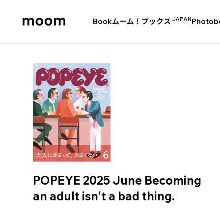
JAPAN
Book
ムーム！ブックス
Photob
moom
bookshop
POPEYE 2025 June Becoming
an adult isn't a bad thing.