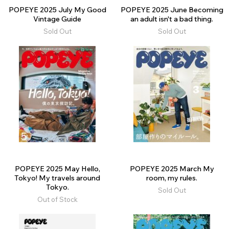
POPEYE 2025 July My Good
POPEYE 2025 June Becoming
Vintage Guide
an adult isn't a bad thing.
Sold Out
Sold Out
POPEYE 2025 May Hello,
POPEYE 2025 March My
Tokyo! My travels around
room, my rules.
Tokyo.
Sold Out
Out of Stock