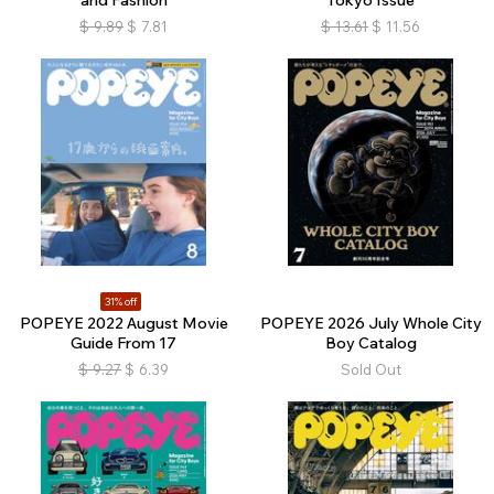
and Fashion
Tokyo Issue
$
9.89
$
7.81
$
13.61
$
11.56
31% off
POPEYE 2022 August Movie
POPEYE 2026 July Whole City
Guide From 17
Boy Catalog
$
9.27
$
6.39
Sold Out