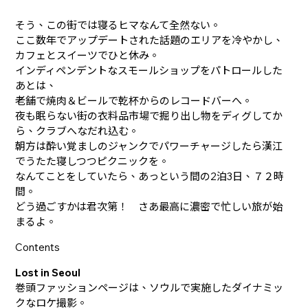
そう、この街では寝るヒマなんて全然ない。
ここ数年でアップデートされた話題のエリアを冷やかし、
カフェとスイーツでひと休み。
インディペンデントなスモールショップをパトロールした
あとは、
老舗で焼肉＆ビールで乾杯からのレコードバーへ。
夜も眠らない街の衣料品市場で掘り出し物をディグしてか
ら、クラブへなだれ込む。
朝方は酔い覚ましのジャンクでパワーチャージしたら漢江
でうたた寝しつつピクニックを。
なんてことをしていたら、あっという間の2泊3日、７２時
間。
どう過ごすかは君次第！ さあ最高に濃密で忙しい旅が始
まるよ。
Contents
Lost in Seoul
巻頭ファッションページは、ソウルで実施したダイナミッ
クなロケ撮影。