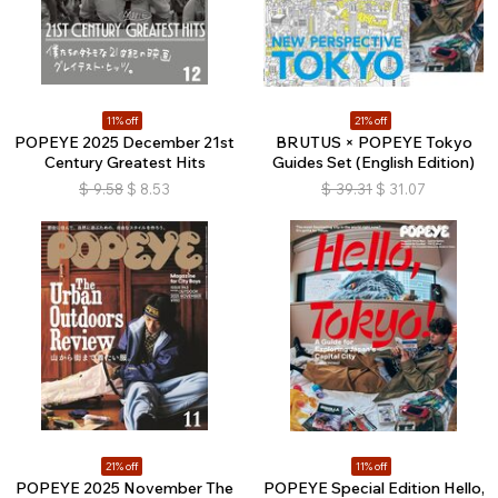
11% off
21% off
POPEYE 2025 December 21st
BRUTUS × POPEYE Tokyo
Century Greatest Hits
Guides Set (English Edition)
$
9.58
$
8.53
$
39.31
$
31.07
21% off
11% off
POPEYE 2025 November The
POPEYE Special Edition Hello,