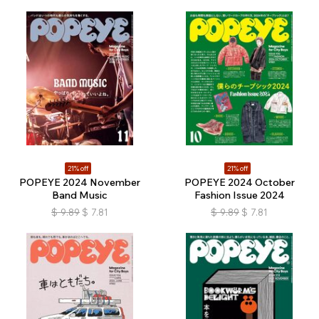
21% off
21% off
POPEYE 2024 November
POPEYE 2024 October
Band Music
Fashion Issue 2024
$
9.89
$
7.81
$
9.89
$
7.81