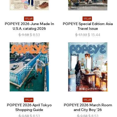
11% off
11% off
POPEYE 2026 June Made In
POPEYE Special Edition: Asia
U.S.A. catalog 2026
Travel Issue
$
9.58
$
8.53
$
17.33
$
15.44
11% off
11% off
POPEYE 2026 April Tokyo
POPEYE 2026 March Room
Shopping Guide
and City Boy '26
$
9.58
$
8.53
$
9.58
$
8.53