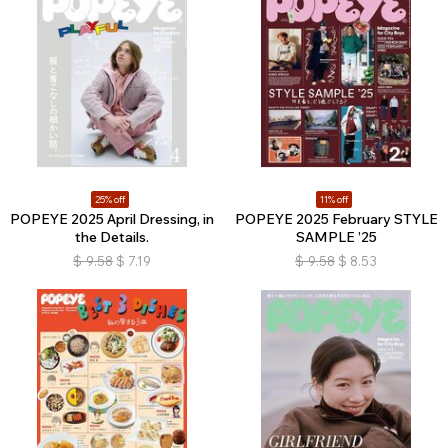
25% off
11% off
POPEYE 2025 April Dressing, in
POPEYE 2025 February STYLE
the Details.
SAMPLE ’25
$
9.58
$
7.19
$
9.58
$
8.53