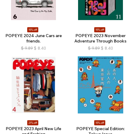
15% off
15% off
POPEYE 2024 June Cars are
POPEYE 2023 November
friends.
Adventure Through Books
$
9.89
$
8.40
$
9.89
$
8.40
21% off
15% off
POPEYE 2023 April New Life
POPEYE Special Edition: