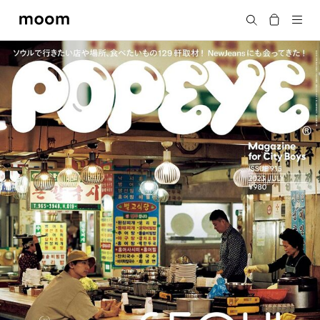
moom
Search
bookshop