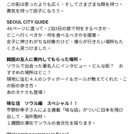
この街は思ったよりも広く、そしてさまざまな顔を持つ。
勇気を持って迷子になろう。
SEOUL CITY GUIDE
46ページに渡って、2泊3日の旅で何をするべきか、
どこへ行くべきか、何を食べるべきかを提案。
女子に押されがちな印象だけど、僕らが行きたい場所もた
くさん見つけました。
韓国の友人に案内してもらった場所。
ソウルで出会った著名人にインタビュー。どんな街？ お
すすめの場所はどこ？
現地に住む４人のシティボーイ＆ガールが教えてくれた、こ
の街の歩き方。
あのタナカも登場！
味な店 ソウル編 スペシャル！！
平野紗季子さんによる連載「味な店」がついに日本を飛び
出して、海外取材。
１週間の滞在でソウルの食文化を探ります。