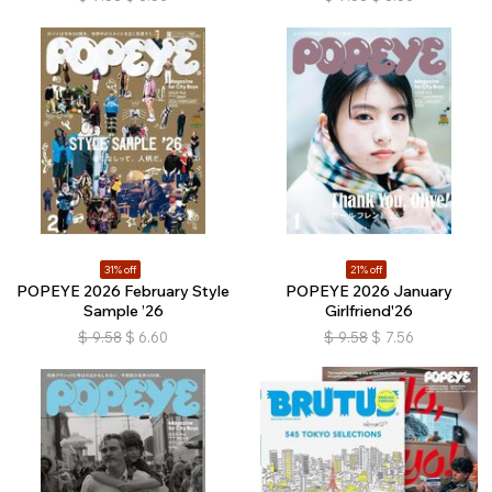
31% off
21% off
POPEYE 2026 February Style
POPEYE 2026 January
Sample ’26
Girlfriend'26
$
9.58
$
6.60
$
9.58
$
7.56