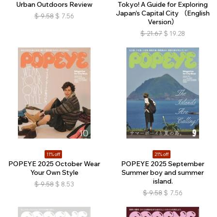
Urban Outdoors Review
Tokyo! A Guide for Exploring
Japan’s Capital City （English
$
9.58
$
7.56
Version）
$
21.67
$
19.28
11% off
21% off
POPEYE 2025 October Wear
POPEYE 2025 September
Your Own Style
Summer boy and summer
island.
$
9.58
$
8.53
$
9.58
$
7.56