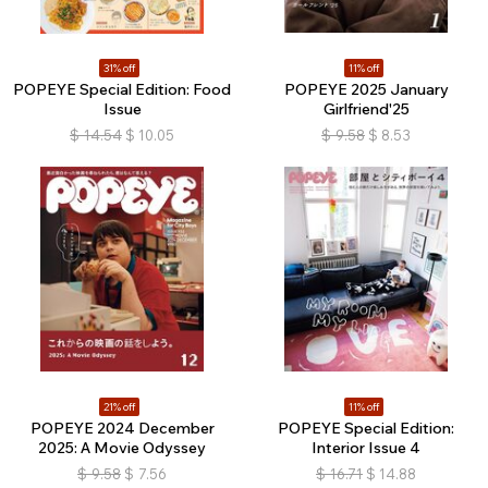
31% off
11% off
POPEYE Special Edition: Food
POPEYE 2025 January
Issue
Girlfriend'25
$
14.54
$
10.05
$
9.58
$
8.53
21% off
11% off
POPEYE 2024 December
POPEYE Special Edition:
2025: A Movie Odyssey
Interior Issue 4
$
9.58
$
7.56
$
16.71
$
14.88