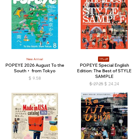
New Arrival
11% off
POPEYE 2026 August To the
POPEYE Special English
South， from Tokyo
Edition: The Best of STYLE
SAMPLE
$
9.58
$
27.25
$
24.24