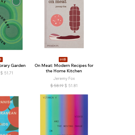
折
89折
orary Garden
On Meat: Modern Recipes for
the Home Kitchen
$
51.71
Jeremy Fox
$
58.19
$
51.81