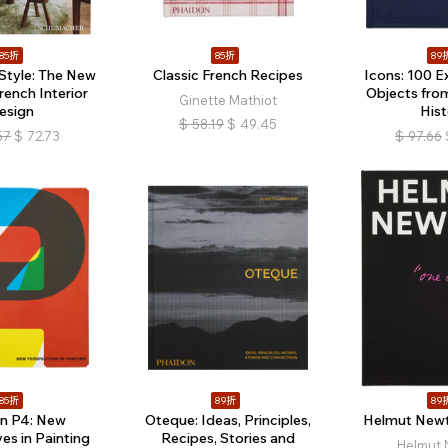
85折
85折
89
 Style: The New
Classic French Recipes
Icons: 100 E
rench Interior
Objects fro
Ginette Mathiot
esign
Hist
$
58.19
$
49.45
57
$
72.73
$
97.66
85折
89折
89
in P4: New
Oteque: Ideas, Principles,
Helmut Newt
es in Painting
Recipes, Stories and
Helmut 