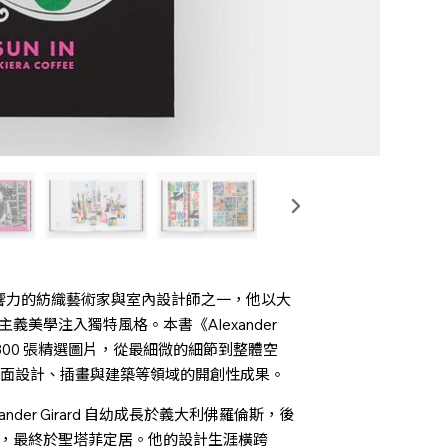
二十世紀最具影響力的紡織藝術家與室內設計師之一，他以大
美學注入獨特風格。本書《Alexander
，收錄逾 800 張精選圖片，從最細微的細節到整體空
計、平面設計、插畫與建築等領域的開創性成果。
er Girard 自幼成長於義大利佛羅倫斯，後
，最終於聖塔菲定居。他的設計生涯橫跨