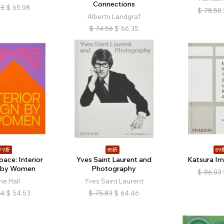
Connections
63
$
65.98
$
78.50
Alberto Landgraf
$
74.56
$
66.35
79折
85折
89
ace: Interior
Yves Saint Laurent and
Katsura Imp
 by Women
Photography
$
86.03
ne Hall
Yves Saint Laurent
04
$
54.53
$
75.83
$
64.46