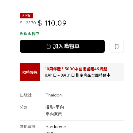
89折
$
110.09
$
123.70
現貨販售中
加入購物車
10周年慶！5000本藝術書籍49折起
限時優惠
8月1日 – 8月31日 指定商品全面特價中
Phaidon
出版社
攝影
/
室內
分類
室內家居
Hardcover
其他資訊