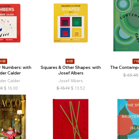
89折
89折
79
r Numbers: with
Squares & Other Shapes: with
The Contemp
der Calder
Josef Albers
$
65.45
der Calder
Josef Albers
98
$
16.00
$
15.19
$
13.52