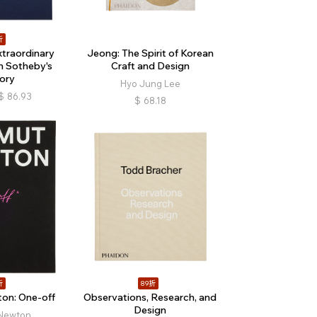
折
xtraordinary
Jeong: The Spirit of Korean
m Sotheby's
Craft and Design
ory
Hyo Jung Lee
$
86.93
$
68.18
折
89折
on: One-off
Observations, Research, and
Design
Newton