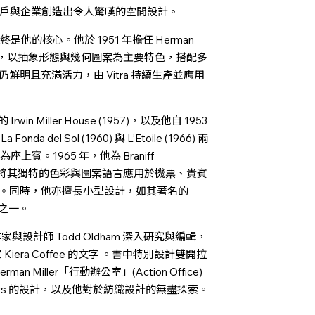
私人客戶與企業創造出令人驚嘆的空間設計。
是他的核心。他於 1951 年擔任 Herman
紡織作品，以抽象形態與幾何圖案為主要特色，搭配多
明且充滿活力，由 Vitra 持續生產並應用
 Miller House (1957)，以及他自 1953
l Sol (1960) 與 L’Etoile (1966) 兩
座上賓。1965 年，他為 Braniff
業識別系統，將其獨特的色彩與圖案語言應用於機票、貴賓
。同時，他亦擅長小型設計，如其著名的
品之一。
攝影師、作家與設計師 Todd Oldham 深入研究與編輯，
 Kiera Coffee 的文字 。書中特別設計雙開拉
 Miller「行動辦公室」(Action Office)
 Airways 的設計，以及他對於紡織設計的無盡探索。