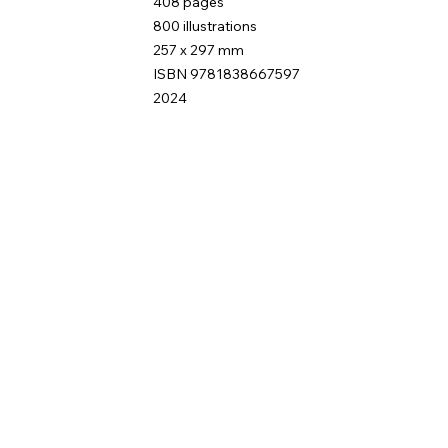
408 pages
800 illustrations
257 x 297 mm
ISBN 9781838667597
2024