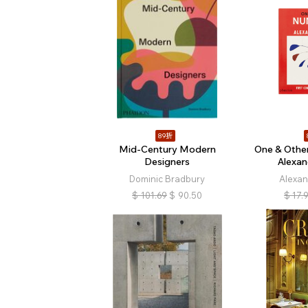
89折
Mid-Century Modern
One & Othe
Designers
Alexan
Dominic Bradbury
Alexan
$
101.69
$
90.50
$
17.