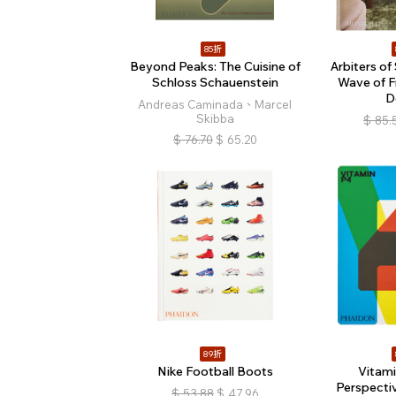
85折
Beyond Peaks: The Cuisine of
Arbiters of
Schloss Schauenstein
Wave of F
D
Andreas Caminada、Marcel
Skibba
$
85.
$
76.70
$
65.20
89折
Nike Football Boots
Vitam
Perspectiv
$
53.88
$
47.96