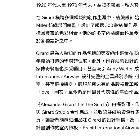
1920 年代末至 1970 年代末，為眾多餐廳、
在 Girard 橫跨多個領域的創作生涯中，紡織設計始終
Miller 紡織部門總監，設計了超過 300 款
樣且豐富的色彩組合。他的許多室內裝飾面料至今仍鮮
於各種設計之中。
Girard 最為人熟知的作品包括印第安納州哥倫布市的 Irwin
年開始打造的聖塔菲住宅。此外，他在紐約設計的 La Fonda de
家傳奇餐廳也深受矚目，甚至吸引 Andy Warhol 成為
International Airways 設計完整的企
室，甚至飛機機身，展現前所未有的品牌視覺革新
「love」圖案，至今仍是他最具代表性的平面作
《Alexander Girard: Let the Sun In》由
與 Girard Studio 合作完成，並收錄駐紐約資深作家
頁，讓讀者能夠細細品味 Girard 的設計手稿、為 Herman
計畫創作的室內飾板、Braniff International