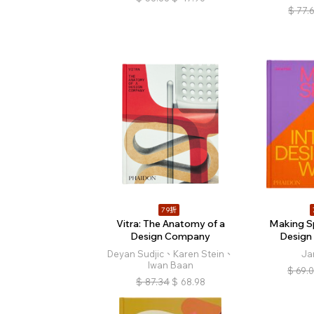
$
77.
79折
Vitra: The Anatomy of a
Making Sp
Design Company
Design
Deyan Sudjic、Karen Stein、
Ja
Iwan Baan
$
69.
$
87.34
$
68.98