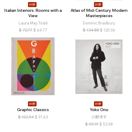
89折
89折
Italian Interiors: Rooms with a
Atlas of Mid-Century Modern
View
Masterpieces
Laura May Todd
Dominic Bradbury
$
72.77
$
64.77
$
134.88
$
120.06
89折
89折
Graphic Classics
Yoko Ono
$
102.94
$
91.63
小野洋子
$
59.19
$
52.68