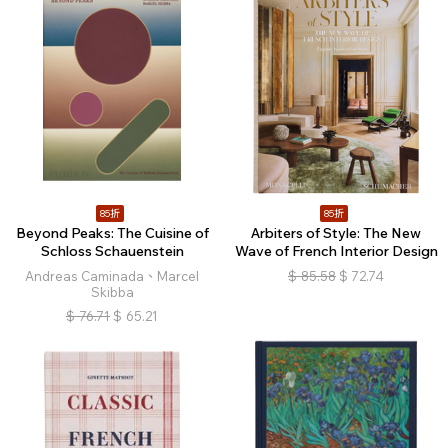
85折
85折
Beyond Peaks: The Cuisine of
Arbiters of Style: The New
Schloss Schauenstein
Wave of French Interior Design
Andreas Caminada、Marcel
$
85.58
$
72.74
Skibba
$
76.71
$
65.21