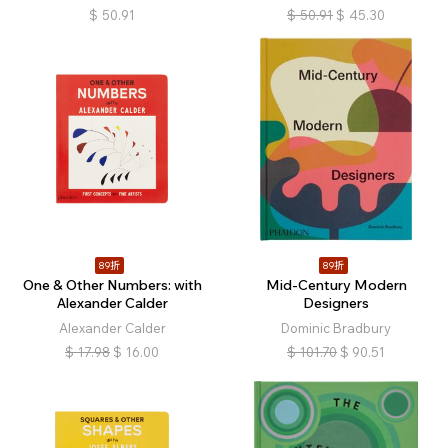
$
50.91
$
50.91
$
45.30
89折
89折
One & Other Numbers: with
Mid-Century Modern
Alexander Calder
Designers
Alexander Calder
Dominic Bradbury
$
17.98
$
16.00
$
101.70
$
90.51