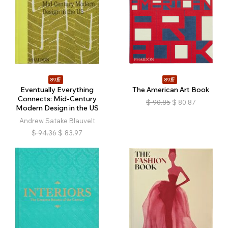
89折
89折
Eventually Everything
The American Art Book
Connects: Mid-Century
$
90.85
$
80.87
Modern Design in the US
Andrew Satake Blauvelt
$
94.36
$
83.97