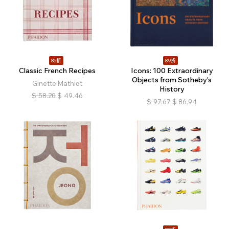
85折
89折
Classic French Recipes
Icons: 100 Extraordinary
Objects from Sotheby's
Ginette Mathiot
History
$
58.20
$
49.46
$
97.67
$
86.94