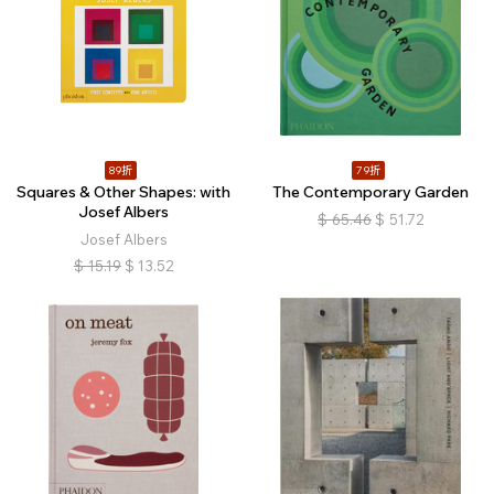
89折
79折
Squares & Other Shapes: with
The Contemporary Garden
Josef Albers
$
65.46
$
51.72
Josef Albers
$
15.19
$
13.52