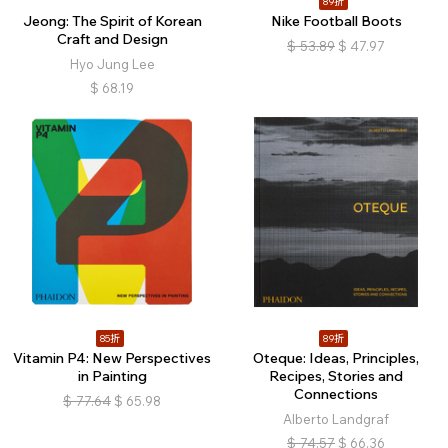
89折
Jeong: The Spirit of Korean
Nike Football Boots
Craft and Design
$
53.89
$
47.97
Hyo Jung Lee
$
68.19
85折
89折
Vitamin P4: New Perspectives
Oteque: Ideas, Principles,
in Painting
Recipes, Stories and
Connections
$
77.64
$
65.98
Alberto Landgraf
$
74.57
$
66.36