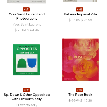
85折
89折
Yves Saint Laurent and
Katsura Imperial Villa
Photography
$
86.05
$
76.59
Yves Saint Laurent
$
75.84
$
64.46
89折
89折
Up, Down & Other Opposites:
The Rose Book
with Ellsworth Kelly
$
50.91
$
45.30
Ellsworth Kelly