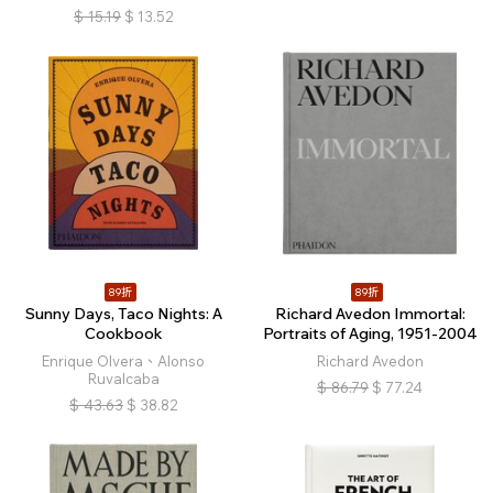
$
15.19
$
13.52
89折
89折
Sunny Days, Taco Nights: A
Richard Avedon Immortal:
Cookbook
Portraits of Aging, 1951-2004
Enrique Olvera、Alonso
Richard Avedon
Ruvalcaba
$
86.79
$
77.24
$
43.63
$
38.82