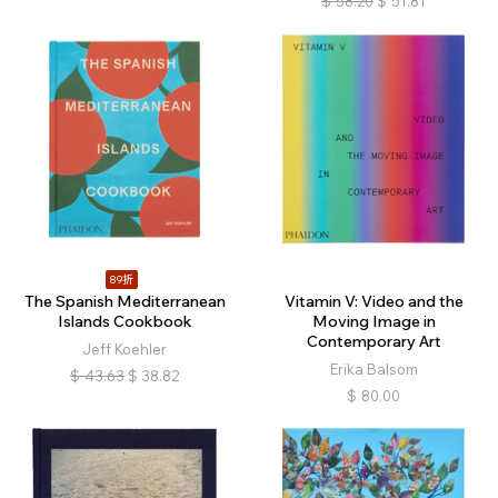
$
58.20
$
51.81
89折
The Spanish Mediterranean
Vitamin V: Video and the
Islands Cookbook
Moving Image in
Contemporary Art
Jeff Koehler
Erika Balsom
$
43.63
$
38.82
$
80.00