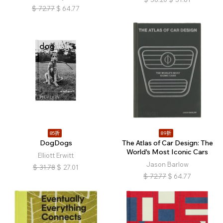
$
72.77
$
64.77
85折
89折
DogDogs
The Atlas of Car Design: The
World's Most Iconic Cars
Elliott Erwitt
Jason Barlow
$
31.78
$
27.01
$
72.77
$
64.77