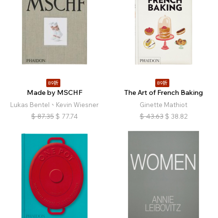
89折
89折
Made by MSCHF
The Art of French Baking
Lukas Bentel、Kevin Wiesner
Ginette Mathiot
$
87.35
$
77.74
$
43.63
$
38.82