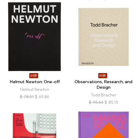
89折
89折
Helmut Newton: One-off
Observations, Research, and
Design
Helmut Newton
Todd Bracher
$
78.51
$
69.86
$
95.66
$
85.15