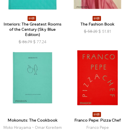
89折
89折
Interiors: The Greatest Rooms
The Fashion Book
of the Century (Sky Blue
$
58.20
$
51.81
Edition)
$
86.79
$
77.24
89折
Mokonuts: The Cookbook
Franco Pepe: Pizza Chef
Moko Hirayama、Omar Koreitem
Franco Pepe