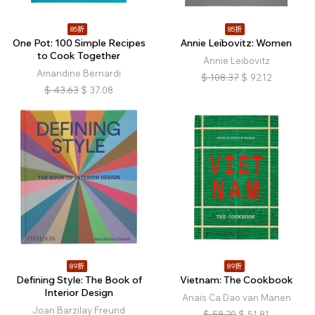
85折
85折
One Pot: 100 Simple Recipes
Annie Leibovitz: Women
to Cook Together
Annie Leibovitz
Amandine Bernardi
$
108.37
$
92.12
$
43.63
$
37.08
89折
89折
Defining Style: The Book of
Vietnam: The Cookbook
Interior Design
Anaïs Ca Dao van Manen
Joan Barzilay Freund
$
58.20
$
51.81