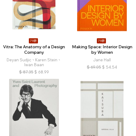
79折
79折
Vitra: The Anatomy of a Design
Making Space: Interior Design
Company
by Women
Deyan Sudjic、Karen Stein、
Jane Hall
Iwan Baan
$
69.05
$
54.54
$
87.35
$
68.99