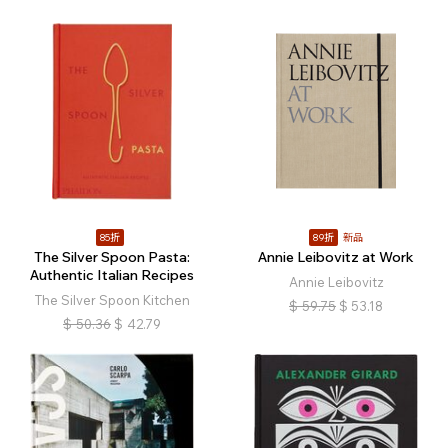
85折
89折
新品
The Silver Spoon Pasta:
Annie Leibovitz at Work
Authentic Italian Recipes
Annie Leibovitz
The Silver Spoon Kitchen
$
59.75
$
53.18
$
50.36
$
42.79