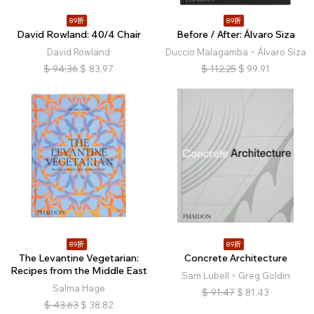
89折
89折
David Rowland: 40/4 Chair
Before / After: Álvaro Siza
David Rowland
Duccio Malagamba、Álvaro Siza
$
94.36
$
83.97
$
112.25
$
99.91
89折
89折
The Levantine Vegetarian:
Concrete Architecture
Recipes from the Middle East
Sam Lubell、Greg Goldin
Salma Hage
$
91.47
$
81.43
$
43.63
$
38.82