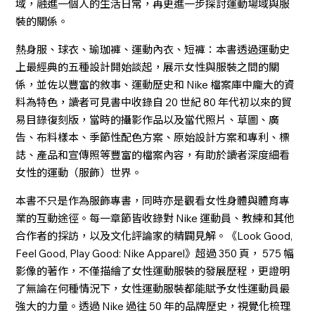
域，融進一個人的生活日常，再更進一步探討運動場域與服
裝的關係。
熱身服、球衣、瑜珈褲、運動內衣、短褲：本書透過運動史
上最經典的五種設計開始談起，展示女性與服裝之間的關
係，並佐以豐富的敘事、運動歷史和 Nike 檔案庫中龐大的資
料為特色，讀者可見書中收錄自 20 世紀 80 年代初以來的貿
易目錄復刻版，當時的攝影作品以及當代照片、草圖、廣
告、布料樣本、季節性配色方案、原始設計方案和專利、標
誌、產品和宣傳照等豐富的檔案內容，有助於讀者深度細看
女性的運動（服飾）世界。
本書不只是作為服飾專書，同時亦是觀看女性身體與體育專
業的互動途徑。每一章節皆收錄對 Nike 運動員、教練和其他
合作者的採訪，以及文化評論家的精闢見解。《Look Good,
Feel Good, Play Good: Nike Apparel》超過 350 頁， 575 幅
影像的著作，不僅描繪了女性運動服裝的發展歷程，更證明
了無論在何種情況下，女性運動服裝都能賦予女性運動員最
強大的力量。透過 Nike 過往 50 年的品牌歷史，視覺化梳理