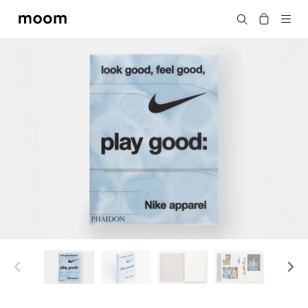
moom
搜尋
bookshop