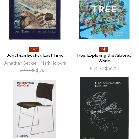
69折
85折
Jonathan Becker: Lost Time
Tree: Exploring the Arboreal
World
Jonathan Becker、Mark Holborn
$
72.87
$
61.95
$
111.32
$
76.81