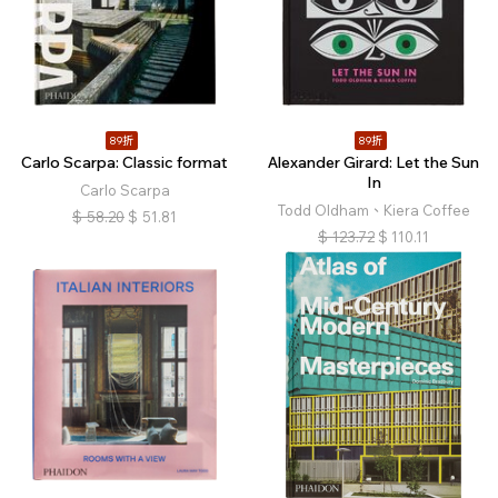
89折
89折
Carlo Scarpa: Classic format
Alexander Girard: Let the Sun
In
Carlo Scarpa
Todd Oldham、Kiera Coffee
$
58.20
$
51.81
$
123.72
$
110.11