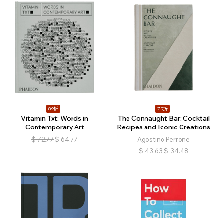
89折
79折
Vitamin Txt: Words in
The Connaught Bar: Cocktail
Contemporary Art
Recipes and Iconic Creations
$
72.77
$
64.77
Agostino Perrone
$
43.63
$
34.48