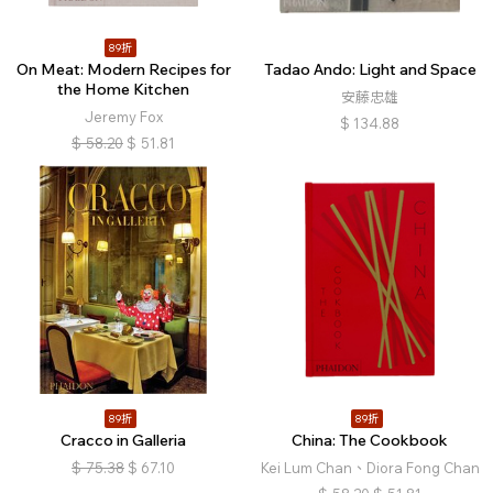
89折
On Meat: Modern Recipes for
Tadao Ando: Light and Space
the Home Kitchen
安藤忠雄
Jeremy Fox
$
134.88
$
58.20
$
51.81
89折
89折
Cracco in Galleria
China: The Cookbook
$
75.38
$
67.10
Kei Lum Chan、Diora Fong Chan